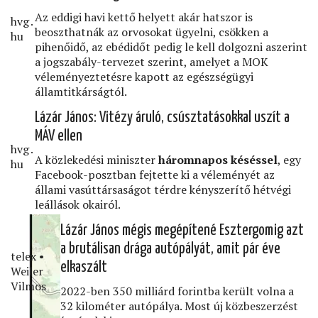
Az eddigi havi kettő helyett akár hatszor is
hvg․
beoszthatnák az orvosokat ügyelni, csökken a
hu
pihenőidő, az ebédidőt pedig le kell dolgozni aszerint
a jogszabály-tervezet szerint, amelyet a MOK
véleményeztetésre kapott az egészségügyi
államtitkárságtól.
Lázár János: Vitézy áruló, csúsztatásokkal uszít a
MÁV ellen
hvg․
A közlekedési miniszter
háromnapos késéssel
, egy
hu
Facebook-posztban fejtette ki a véleményét az
állami vasúttársaságot térdre kényszerítő hétvégi
leállások okairól.
Lázár János mégis megépítené Esztergomig azt
a brutálisan drága autópályát, amit pár éve
telex •
elkaszált
Weiler
Vilmos
2022-ben 350 milliárd forintba került volna a
32 kilométer autópálya. Most új közbeszerzést