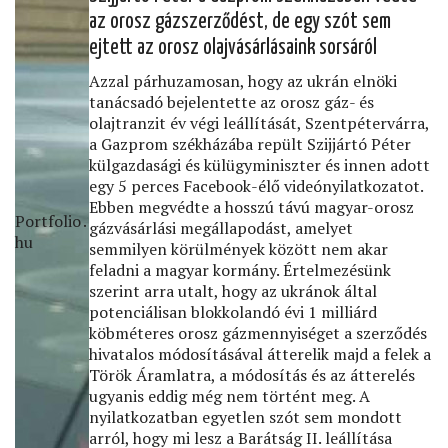
az orosz gázszerződést, de egy szót sem
ejtett az orosz olajvásárlásaink sorsáról
Azzal párhuzamosan, hogy az ukrán elnöki
tanácsadó bejelentette az orosz gáz- és
olajtranzit év végi leállítását, Szentpétervárra,
a Gazprom székházába repült Szijjártó Péter
külgazdasági és külügyminiszter és innen adott
egy 5 perces Facebook-élő videónyilatkozatot.
Ebben megvédte a hosszú távú magyar-orosz
Portfolio․
gázvásárlási megállapodást, amelyet
hu
semmilyen körülmények között nem akar
feladni a magyar kormány. Értelmezésünk
szerint arra utalt, hogy az ukránok által
potenciálisan blokkolandó évi 1 milliárd
köbméteres orosz gázmennyiséget a szerződés
hivatalos módosításával átterelik majd a felek a
Török Áramlatra, a módosítás és az átterelés
ugyanis eddig még nem történt meg. A
nyilatkozatban egyetlen szót sem mondott
arról, hogy mi lesz a Barátság II. leállítása