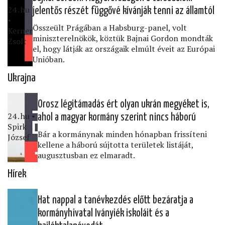
24․hu
jelentős részét függővé kívánják tenni az államtól
•
Összeült Prágában a Habsburg-panel, volt
Kerner
miniszterelnökök, köztük Bajnai Gordon mondták
Zsolt
el, hogy látják az országaik elmúlt éveit az Európai
Unióban.
Ukrajna
Orosz légitámadás ért olyan ukrán megyéket is,
24․hu •
ahol a magyar kormány szerint nincs háború
Spirk
Bár a kormánynak minden hónapban frissíteni
József
kellene a háború sújtotta területek listáját,
augusztusban ez elmaradt.
Hírek
Hat nappal a tanévkezdés előtt bezáratja a
kormányhivatal Iványiék iskoláit és a