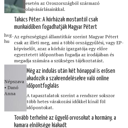
esetén az Oroszországból származó
olajvásárlásainkkal.
Takács Péter: A kórházak mostantól csak
munkaidőben fogadhatják Magyar Pétert
hvg․
Az egészségügyi államtitkár szerint Magyar Pétert
hu
csak az illeti meg, ami a többi országgyűlési, vagy EP-
képviselőt, azaz a kórház igazgatója egy előre
egyeztetett időpontban fogadja az irodájában és
megadja számára a szükséges tájékoztatást.
Még az indulás után két hónappal is erősen
akadozik a szakrendelésekre való online
Népszava
időpontfoglalás
• Danó
Anna
A tapasztalatok szerint a rendszer sokszor
több hetes várakozási időkkel kínál föl
időpontokat.
Tovább terhelné az ügyelő orvosokat a kormány, a
kamara elnöksége kiakadt