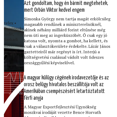
Azt gondoltam, hogy én bármit megtehetek,
mert Orbán Viktor kedvel engem
Simonka György nem tartja magát erkölcsileg
telex •
magasabb rendűnek a miniszterelnöknél,
Presinszky
akinek néhány milliárd forint eltűnése még
Judit,
nem üti meg az ingerküszöbét. Ő csak egy jó
Sarkadi
katona volt, nyomta a gombot, ha kellett, és
Zsolt
csak a választókerülete érdekelte. Lázár János
gaztetteiről már regényt is írt. Interjú a
költségvetési csalással vádolt volt ﬁdeszes
országgyűlési képviselővel.
A magyar külügy cégének irodavezetője és az
orosz belügy hivatalos beszállítója volt az
Amerikában csempészésért letartóztatott
férﬁ anyja
A Magyar Exportfejlesztési Ügynökség
moszkvai irodáját vezette Bence Horvath