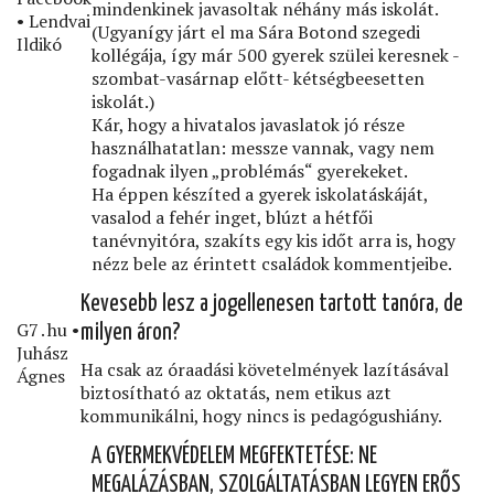
mindenkinek javasoltak néhány más iskolát.
• Lendvai
(Ugyanígy járt el ma Sára Botond szegedi
Ildikó
kollégája, így már 500 gyerek szülei keresnek -
szombat-vasárnap előtt- kétségbeesetten
iskolát.)
Kár, hogy a hivatalos javaslatok jó része
használhatatlan: messze vannak, vagy nem
fogadnak ilyen „problémás“ gyerekeket.
Ha éppen készíted a gyerek iskolatáskáját,
vasalod a fehér inget, blúzt a hétfői
tanévnyitóra, szakíts egy kis időt arra is, hogy
nézz bele az érintett családok kommentjeibe.
Kevesebb lesz a jogellenesen tartott tanóra, de
G7․hu •
milyen áron?
Juhász
Ha csak az óraadási követelmények lazításával
Ágnes
biztosítható az oktatás, nem etikus azt
kommunikálni, hogy nincs is pedagógushiány.
A GYERMEKVÉDELEM MEGFEKTETÉSE: NE
MEGALÁZÁSBAN, SZOLGÁLTATÁSBAN LEGYEN ERŐS