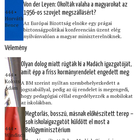
Von der Leyen: Okolták valaha a magyarokat az
444 •
1956-os szovjet megszállásért?
Horváth
Az Európai Bizottság elnöke egy prágai
Bence
biztonságpolitikai konferencián üzent elég
nyilvánvalóan a magyar miniszterelnöknek.
Vélemény
Olyan dolog miatt rúgták ki a Madách igazgatóját,
amit épp a friss kormányrendelet engedett meg
444 •
Kolozsi
A BM szerint nyíltan szembehelyezkedett a
Ádám
jogszabállyal, pedig az új rendelet is megengedi,
hogy pedagógiai céllal engedélyezzék a mobilokat
az iskolákban.
Megtorlás, bosszú, másnak előkészített terep –
sok iskolaigazgatót küldött el most a
444 •
Belügyminisztérium
Windisch