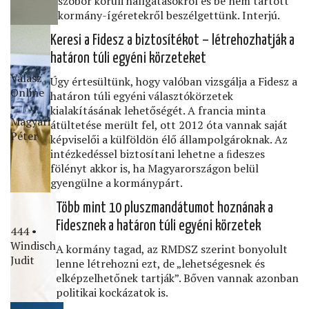
szobor körüli hallgatásokról és be nem tartott
kormány-ígéretekről beszélgettünk. Interjú.
Keresi a Fidesz a biztosítékot – létrehozhatják a
határon túli egyéni körzeteket
Válasz
Úgy értesültünk, hogy valóban vizsgálja a Fidesz a
Online
határon túli egyéni választókörzetek
•
kialakításának lehetőségét. A francia minta
Magyari
átültetése merült fel, ott 2012 óta vannak saját
Péter
képviselői a külföldön élő állampolgároknak. Az
intézkedéssel biztosítani lehetne a ﬁdeszes
fölényt akkor is, ha Magyarországon belül
gyengülne a kormánypárt.
Több mint 10 pluszmandátumot hoznának a
Fidesznek a határon túli egyéni körzetek
444 •
Windisch
A kormány tagad, az RMDSZ szerint bonyolult
Judit
lenne létrehozni ezt, de „lehetségesnek és
elképzelhetőnek tartják”. Bőven vannak azonban
politikai kockázatok is.