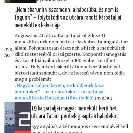
„Nem akarunk visszamenni a háborúba, és nem is
fogunk” – folytatódik az utcára rakott kárpátaljai
menekültek kálváriája
Augusztus 21. óta a Kárpátaljáról érkezett
menekülteknek nem biztosít lakhatási támogatást az
állam. Folyamatosan érkeznek a hírek a menekültek
hvg․
kiköltöztetéséről országszerte. Központi támogatás
hu
és akarat hiányában közel 3000 ember kerülhet
utcára. Helyenként sikerül átmeneti szálláshelyet
biztosítani számukra, de ez hosszú távon nem oldja
meg a problémát.
„Nagyon szépen kérem, ne küldjenek haza
bennünket” – az utcára rakott kárpátaljai
menekültekkel beszélgettünk (videó)
(hvg.hu)
19 kárpátaljai magyar menekült kerülhet
24․hu •
utcára Tatán, péntekig kaptak haladékot
Mázsár
Tamás
Egy anyának a kéthónapos csecsemőjével kell
majd várhatóan mennie.