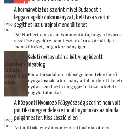
A kormánybiztos szerint mivel Budapest a
leggazdagabb önkormányzat, belátása szerint
hvg․
segítheti az ukrajnai menekülteket
hu
Pál Norbert cinikusan kommentálta, hogy a főváros
vezetése egyelőre nem teszi utcára a kárpátaljai
menekülteket, míg a kormány igen.
Keleti nyitás után a két világ között –
Ideablog •
Ideablog
Molnár
Bár a társadalom többsége nem tekinthető
Péter, Sütő
nyugatosnak, a kormány által hirdetett keleti
Anna
nyitás sem hozta még igazán közel a keleti
nagyhatalmakat.
A Központi Nyomozó Főügyészség szerint nem volt
politikai megrendelésre indult nyomozás az óbudai
polgármester, Kiss László ellen
hvg․
hu
Azt állítják, egy álnyomozó tett ajánlatot egy