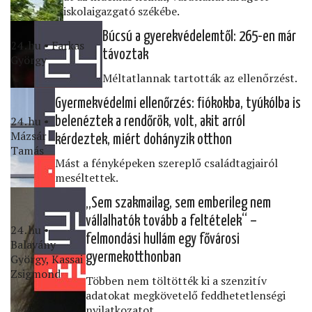
iskolaigazgató székébe.
Búcsú a gyerekvédelemtől: 265-en már
24․hu • Farkas
távoztak
György
Méltatlannak tartották az ellenőrzést.
Gyermekvédelmi ellenőrzés: ﬁókokba, tyúkólba is
24․hu •
belenéztek a rendőrök, volt, akit arról
Mázsár
kérdeztek, miért dohányzik otthon
Tamás
Mást a fényképeken szereplő családtagjairól
meséltettek.
„Sem szakmailag, sem emberileg nem
vállalhatók tovább a feltételek“ –
24․hu •
felmondási hullám egy fővárosi
Balavány
gyermekotthonban
György, Kassai
Zsigmond
Többen nem töltötték ki a szenzitív
adatokat megkövetelő feddhetetlenségi
nyilatkozatot.