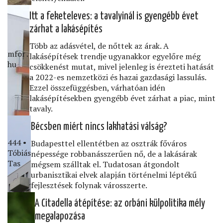
Itt a feketeleves: a tavalyinál is gyengébb évet
zárhat a lakásépítés
Több az adásvétel, de nőttek az árak. A
mfor․
lakásépítések trendje ugyanakkor egyelőre még
hu
csökkenést mutat, mivel jelenleg is érezteti hatását
a 2022-es nemzetközi és hazai gazdasági lassulás.
Ezzel összefüggésben, várhatóan idén
lakásépítésekben gyengébb évet zárhat a piac, mint
tavaly.
Bécsben miért nincs lakhatási válság?
444 •
Budapesttel ellentétben az osztrák főváros
Tóbiás
népessége robbanásszerűen nő, de a lakásárak
Tas
mégsem szálltak el. Tudatosan átgondolt
urbanisztikai elvek alapján történelmi léptékű
fejlesztések folynak városszerte.
A Citadella átépítése: az orbáni külpolitika mély
megalapozása