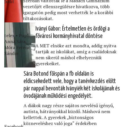
Szerdán váltották le a Madách Gimnázium
Judit
vezetőjét ellenszegülésre hivatkozva, több
igazgatón pedig most verhették le a korábbi
tiltakozásokat.
Iványi Gábor: Értelmetlen és ördögi a
telex • Pupli
fővárosi kormányhivatal döntése
Anna Sára,
A MET elnöke azt mondta, addig nyitva
Móra Ferenc
tartják az iskolákat, amíg a családoknak
Sándor
nem sikerül máshol elhelyezniük
gyerekeiket.
Sára Botond főispán a fb oldalán is
eldicsekedett vele, hogy a tanévkezdés előtt
pár nappal bevonták Iványiék két iskolájának és
óvodájának működési engedélyét.
A diákok nagy része sajátos nevelésű igényű,
autista, hátrányokkal küzdő. Máshová nem
kellettek. A gyerekek „biztonságos
közneveléshez való joga“ érdekében
Facebook