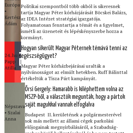
Európa
Politikai szempontból több okból is sikeresnek
•
tartja Magyar Péter kórházjárását Böcskei Balázs,
Kertész
az IDEA Intézet stratégiai igazgatója.
Ádám
Folyamatosan fenntartja a témát és a ﬁgyelmet,
ismétli az üzeneteit és lépéskényszerbe hozza a
kormányt.
Hogyan sikerült Magyar Péternek témává tenni az
24․hu •
egészségügyet?
Papp
Magyar Péter kórházbejárásai uralták a
Atilla
nyilvánosságot az elmúlt hetekben. Ruff Bálinttal
értékeltük a Tisza Párt kampányát.
Őrsi Gergely: Hamarabb is kiléphettem volna az
MSZP-ből, a választók megunták, hogy a pártok
saját magukkal vannak elfoglalva
Népszava
• Szalai
Budapest II. kerületének a polgármesterével
Anna
sok más mellett az állami cégek parkolási
előjogainak megnyirbálásáról, a Szabadság-