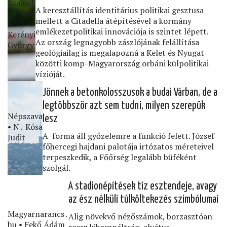
Szabad
A keresztállítás identitárius politikai gesztusa
Európa
mellett a Citadella átépítésével a kormány
•
emlékezetpolitikai innovációja is szintet lépett.
Kerényi
Az ország legnagyobb zászlójának felállítása
György
geológiailag is megalapozná a Kelet és Nyugat
közötti komp-Magyarország orbáni külpolitikai
vízióját.
Jönnek a betonkolosszusok a budai Várban, de a
legtöbbször azt sem tudni, milyen szerepük
Népszava
lesz
• N․ Kósa
A forma áll győzelemre a funkció felett. József
Judit
főhercegi hajdani palotája irtózatos méreteivel
terpeszkedik, a Főőrség legalább büféként
szolgál.
A stadionépítések tíz esztendeje, avagy
az ész nélküli túlköltekezés szimbólumai
Magyarnarancs․
Alig növekvő nézőszámok, borzasztóan
hu • Fekő Ádám
rossz kihasználtság, elvétve