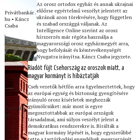
Az orosz ortodox egyház és annak ukrajnai
előőrse egyértelmű veszélyt jelentett az
Privátbankár․
ukránok azon törekvésére, hogy független
hu • Káncz
és szabad országgá váljanak. Az
Csaba
Intelligence Online szerint az orosz
hírszerzés már régóta használja a
magyarországi orosz egyházmegyét arra,
hogy befolyását és kémtevékenységét
Nyugatra irányítsa. Káncz Csaba jegyzete.
Riadót fújt Csehország az oroszok miatt, a
magyar kormányt is hibáztatják
Cseh vezetők hétfőn arra ﬁgyelmeztettek, hogy
az európai egység és biztonság gyengítésére
irányuló orosz kísérletek meghozzák
gyümölcsüket: már most is egyre
Portfolio․
megosztottabbak az európai országok
hu
társadalmai, ami súlyos veszélyt jelent a
demokratikus rendszerekre is. Bírálták a
magyar kormány lépését is, hogy egyszerűbbé
tette a tartózkodási engedélyek megszerzését