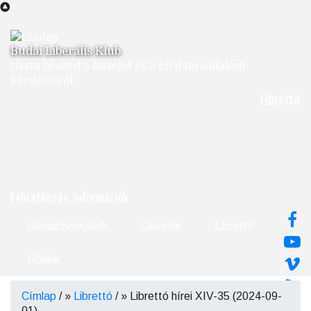
Ugrás
a
tartalomra
Budai Liberális Klub
tiszta beszéd a közélet és a civil társadalom
kérdéseiről
Librettó
Feliratkozás, információk
Rendezvényeink
Cikkeink
Libretto
Rólunk
Címlap
/
Librettó
/
Librettó hírei XIV-35 (2024-09-
Morzsa
01)