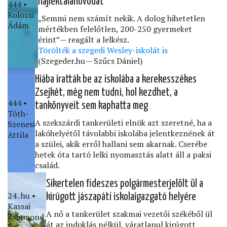
hajléktalanóvodát
444 •
Kolozsi
„Semmi nem számít nekik. A dolog hihetetlen
Ádám
mértékben felelőtlen, 200-250 gyermeket
érint” — reagált a lelkész.
Törölték a szegedi Wesley-iskolát is
(Szegeder.hu — Szűcs Dániel)
Hiába íratták be az iskolába a kerekesszékes
Zsejkét, még nem tudni, hol kezdhet, a
444 •
tankönyveit sem kaphatta meg
Tóth-
A szekszárdi tankerületi elnök azt szeretné, ha a
Szenesi
lakóhelyétől távolabbi iskolába jelentkeznének át
Attila
a szülei, akik erről hallani sem akarnak. Cserébe
hetek óta tartó lelki nyomasztás alatt áll a paksi
család.
Sikertelen ﬁdeszes polgármesterjelölt ül a
24․hu •
kirúgott jászapáti iskolaigazgató helyére
Kassai
A nő a tankerület szakmai vezetői székéből ül
Zsigmond
át az indoklás nélkül, váratlanul kirúgott