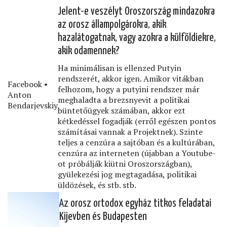
Jelent-e veszélyt Oroszország mindazokra
az orosz állampolgárokra, akik
hazalátogatnak, vagy azokra a külföldiekre,
akik odamennek?
Ha minimálisan is ellenzed Putyin
rendszerét, akkor igen. Amikor vitákban
Facebook •
felhozom, hogy a putyini rendszer már
Anton
meghaladta a brezsnyevit a politikai
Bendarjevskiy
büntetőügyek számában, akkor ezt
kétkedéssel fogadják (erről egészen pontos
számításai vannak a Projektnek). Szinte
teljes a cenzúra a sajtóban és a kultúrában,
cenzúra az interneten (újabban a Youtube-
ot próbálják kiütni Oroszországban),
gyülekezési jog megtagadása, politikai
üldözések, és stb. stb.
Az orosz ortodox egyház titkos feladatai
Kijevben és Budapesten