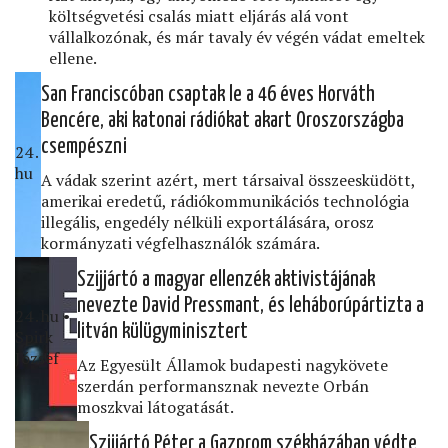
költségvetési csalás miatt eljárás alá vont
vállalkozónak, és már tavaly év végén vádat emeltek
ellene.
San Franciscóban csaptak le a 46 éves Horváth
Bencére, aki katonai rádiókat akart Oroszországba
csempészni
24․
hu
A vádak szerint azért, mert társaival összeesküdött,
amerikai eredetű, rádiókommunikációs technológia
illegális, engedély nélküli exportálására, orosz
kormányzati végfelhasználók számára.
Szijjártó a magyar ellenzék aktivistájának
nevezte David Pressmant, és leháborúpártizta a
24․hu •
litván külügyminisztert
Spirk
József
Az Egyesült Államok budapesti nagykövete
szerdán performansznak nevezte Orbán
moszkvai látogatását.
Szijjártó Péter a Gazprom székházában védte