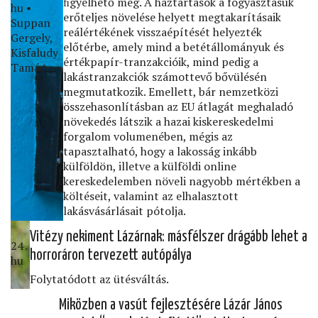
ﬁgyelhető meg. A háztartások a fogyasztásuk
hu •
erőteljes növelése helyett megtakarításaik
Suppan
reálértékének visszaépítését helyezték
Gergely,
előtérbe, amely mind a betétállományuk és
Kisfaludy
értékpapír-tranzakcióik, mind pedig a
Tamás
lakástranzakciók számottevő bővülésén
megmutatkozik. Emellett, bár nemzetközi
összehasonlításban az EU átlagát meghaladó
növekedés látszik a hazai kiskereskedelmi
forgalom volumenében, mégis az
tapasztalható, hogy a lakosság inkább
külföldön, illetve a külföldi online
kereskedelemben növeli nagyobb mértékben a
költéseit, valamint az elhalasztott
lakásvásárlásait pótolja.
Vitézy nekiment Lázárnak: másfélszer drágább lehet a
24․
horroráron tervezett autópálya
hu
Folytatódott az ütésváltás.
Miközben a vasút fejlesztésére Lázár János