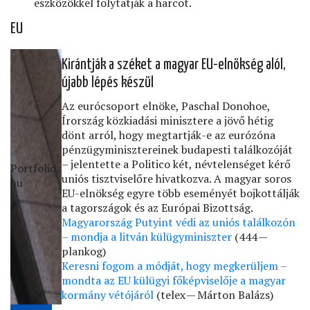
eszközökkel folytatják a harcot.
EU
Kirántják a széket a magyar EU-elnökség alól,
újabb lépés készül
Az eurócsoport elnöke, Paschal Donohoe,
Írország közkiadási minisztere a jövő hétig
dönt arról, hogy megtartják-e az eurózóna
pénzügyminisztereinek budapesti találkozóját
– jelentette a Politico két, névtelenséget kérő
Portfolio․
uniós tisztviselőre hivatkozva. A magyar soros
hu
EU-elnökség egyre több eseményét bojkottálják
a tagországok és az Európai Bizottság.
Magyarország Putyint védi az uniós találkozón
– mondja a litván külügyminiszter
(444 —
plankog)
Keresni fogom a módját, hogy megkerüljem –
mondta az EU külügyi főképviselője a magyar
kormány vétójáról
(telex — Márton Balázs)