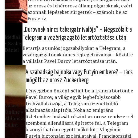
az orosz és fehérorosz állampolgároknak, ezért
azonnali lépéseket sürgettek – számolt be az
Euractiv.
„Durovnak nincs takargatnivalója” – Megszólalt a
Media1
Telegram a vezérigazgató letartóztatása után
• Szalay
Betartja az uniós jogszabályokat a Telegram, a
Dániel
vezérigazgatónak nincs rejtegetnivalója – közölte
a vállalat Pavel Durov letartóztatása után.
A szabadság bajnoka vagy Putyin embere? – rács
mögött az orosz Zuckerberg
Lényegében önként sétált be a francia börtönbe
Pavel Durov, a világ egyik legbefolyásosabb
techvállalkozója, a Telegram üzenetküldő
Válasz
alkalmazás alapítója. Noha az emigráns
Online •
üzletember imázsát részint az orosz rendszerrel
Ablonczy
szembeni ellenállásra építette fel, a Telegram
Bálint
bizonyíthatóan együttműködött Vlagyimir
Putyin biztonsági szolgálataival. Franciaországi