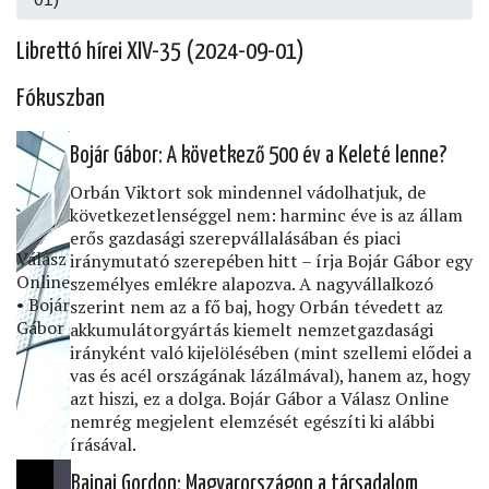
Librettó hírei XIV-35 (2024-09-01)
Fókuszban
Bojár Gábor: A következő 500 év a Keleté lenne?
Orbán Viktort sok mindennel vádolhatjuk, de
következetlenséggel nem: harminc éve is az állam
erős gazdasági szerepvállalásában és piaci
Válasz
iránymutató szerepében hitt – írja Bojár Gábor egy
Online
személyes emlékre alapozva. A nagyvállalkozó
• Bojár
szerint nem az a fő baj, hogy Orbán tévedett az
Gábor
akkumulátorgyártás kiemelt nemzetgazdasági
irányként való kijelölésében (mint szellemi elődei a
vas és acél országának lázálmával), hanem az, hogy
azt hiszi, ez a dolga. Bojár Gábor a Válasz Online
nemrég megjelent elemzését egészíti ki alábbi
írásával.
Bajnai Gordon: Magyarországon a társadalom