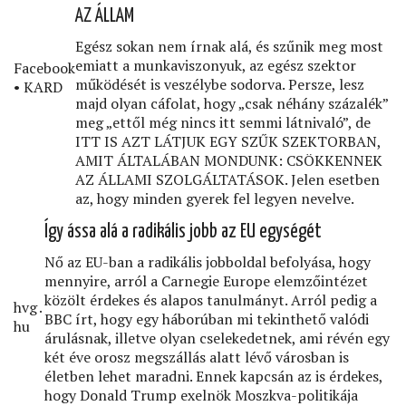
AZ ÁLLAM
Egész sokan nem írnak alá, és szűnik meg most
emiatt a munkaviszonyuk, az egész szektor
Facebook
működését is veszélybe sodorva. Persze, lesz
• KARD
majd olyan cáfolat, hogy „csak néhány százalék”
meg „ettől még nincs itt semmi látnivaló”, de
ITT IS AZT LÁTJUK EGY SZŰK SZEKTORBAN,
AMIT ÁLTALÁBAN MONDUNK: CSÖKKENNEK
AZ ÁLLAMI SZOLGÁLTATÁSOK. Jelen esetben
az, hogy minden gyerek fel legyen nevelve.
Így ássa alá a radikális jobb az EU egységét
Nő az EU-ban a radikális jobboldal befolyása, hogy
mennyire, arról a Carnegie Europe elemzőintézet
közölt érdekes és alapos tanulmányt. Arról pedig a
hvg․
BBC írt, hogy egy háborúban mi tekinthető valódi
hu
árulásnak, illetve olyan cselekedetnek, ami révén egy
két éve orosz megszállás alatt lévő városban is
életben lehet maradni. Ennek kapcsán az is érdekes,
hogy Donald Trump exelnök Moszkva-politikája