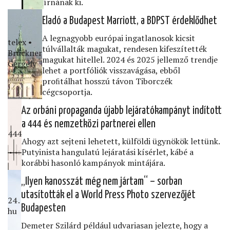
írnának ki.
Eladó a Budapest Marriott, a BDPST érdeklődhet
A legnagyobb európai ingatlanosok kicsit
telex •
túlvállalták magukat, rendesen kifeszítették
Brückner
magukat hitellel. 2024 és 2025 jellemző trendje
Gergely
lehet a portfóliók visszavágása, ebből
proﬁtálhat hosszú távon Tiborczék
cégcsoportja.
Az orbáni propaganda újabb lejáratókampányt indított
a 444 és nemzetközi partnerei ellen
444
Ahogy azt sejteni lehetett, külföldi ügynökök lettünk.
Putyinista hangulatú lejáratási kísérlet, kábé a
korábbi hasonló kampányok mintájára.
„Ilyen kanosszát még nem jártam“ – sorban
utasították el a World Press Photo szervezőjét
24․
Budapesten
hu
Demeter Szilárd például udvariasan jelezte, hogy a