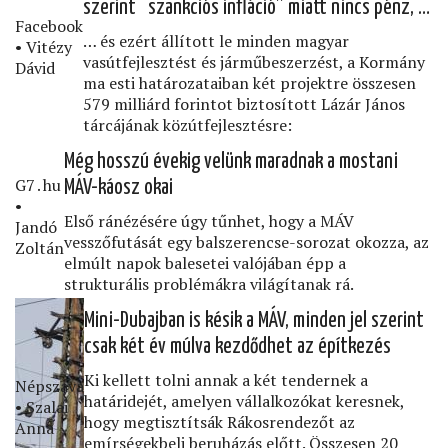
szerint “szankciós inﬂáció” miatt nincs pénz, …
Facebook
… és ezért állított le minden magyar
• Vitézy
vasútfejlesztést és járműbeszerzést, a Kormány
Dávid
ma esti határozataiban két projektre összesen
579 milliárd forintot biztosított Lázár János
tárcájának közútfejlesztésre:
Még hosszú évekig velünk maradnak a mostani
G7․hu
MÁV-káosz okai
•
Első ránézésére úgy tűnhet, hogy a MÁV
Jandó
vesszőfutását egy balszerencse-sorozat okozza, az
Zoltán
elmúlt napok balesetei valójában épp a
strukturális problémákra világítanak rá.
Mini-Dubajban is késik a MÁV, minden jel szerint
csak két év múlva kezdődhet az építkezés
Ki kellett tolni annak a két tendernek a
Népszava
határidejét, amelyen vállalkozókat keresnek,
• Szalai
hogy megtisztítsák Rákosrendezőt az
Anna
emírségekbeli beruházás előtt. Összesen 20