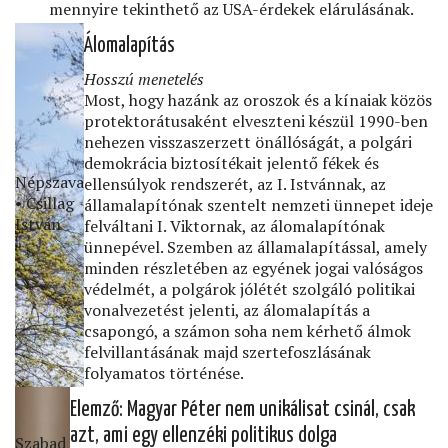
mennyire tekinthető az USA-érdekek elárulásának.
Álomalapítás
Hosszú menetelés
Most, hogy hazánk az oroszok és a kínaiak közös
protektorátusaként elveszteni készül 1990-ben
nehezen visszaszerzett önállóságát, a polgári
demokrácia biztosítékait jelentő fékek és
Népszava
ellensúlyok rendszerét, az I. Istvánnak, az
• Csillag
államalapítónak szentelt nemzeti ünnepet ideje
István
felváltani I. Viktornak, az álomalapítónak
ünnepével. Szemben az államalapítással, amely
minden részletében az egyének jogai valóságos
védelmét, a polgárok jólétét szolgáló politikai
vonalvezetést jelenti, az álomalapítás a
csapongó, a számon soha nem kérhető álmok
felvillantásának majd szertefoszlásának
folyamatos történése.
Elemző: Magyar Péter nem unikálisat csinál, csak
azt, ami egy ellenzéki politikus dolga
Szabad