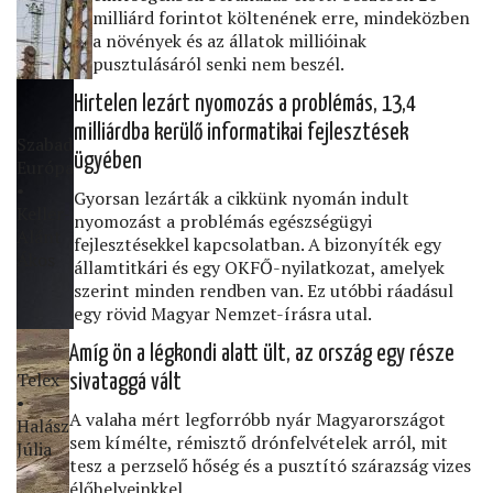
milliárd forintot költenének erre, mindeközben
a növények és az állatok millióinak
pusztulásáról senki nem beszél.
Hirtelen lezárt nyomozás a problémás, 13,4
milliárdba kerülő informatikai fejlesztések
Szabad
ügyében
Európa
•
Gyorsan lezárták a cikkünk nyomán indult
Keller-
nyomozást a problémás egészségügyi
Alánt
fejlesztésekkel kapcsolatban. A bizonyíték egy
Ákos
államtitkári és egy OKFŐ-nyilatkozat, amelyek
szerint minden rendben van. Ez utóbbi ráadásul
egy rövid Magyar Nemzet-írásra utal.
Amíg ön a légkondi alatt ült, az ország egy része
Telex
sivataggá vált
•
A valaha mért legforróbb nyár Magyarországot
Halász
sem kímélte, rémisztő drónfelvételek arról, mit
Júlia
tesz a perzselő hőség és a pusztító szárazság vizes
élőhelyeinkkel.