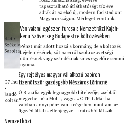
tapasztalható átláthatóság: tíz éve
adták át az első új, modern focistadiont
Magyar­országon. Mérleget vontunk.
Van valami egészen furcsa a Nemzetközi Kajak-
kenu Szövetség Budapestre költözésében
444 •
Székely
Pénzt már adott hozzá a kormány, de a költözés
Sarolta
bejelentésének, sőt az erről szóló szövetségi
döntésnek vagy szándéknak sincs egyelőre semmi
nyoma.
Egy rejtélyes magyar vállalkozó papíron
G7․hu
tizenötször gazdagabb Mészáros Lőrincnél
•
Ő Brazília egyik legnagyobb hitelezője, zsebből
Jandó
megvehetné a Mol-t, vagy az OTP-t. Már ha
Zoltán
valóban annyi pénz van a cégeiben, mint ami az
ügyvéd által is ellenjegyzett iratokból látszik.
Nemzetközi