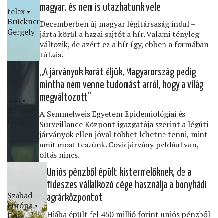
magyar, és nem is utazhatunk vele
telex •
Brückner
Decemberben új magyar légitársaság indul –
Gergely
járta körül a hazai sajtót a hír. Valami tényleg
változik, de azért ez a hír így, ebben a formában
túlzás.
„A járványok korát éljük, Magyarország pedig
mintha nem venne tudomást arról, hogy a világ
megváltozott”
444 •
Windisch
A Semmelweis Egyetem Epidemiológiai és
Judit
Surveillance Központ igazgatója szerint a légúti
járványok ellen jóval többet lehetne tenni, mint
amit most teszünk. Covidjárvány például van,
oltás nincs.
Uniós pénzből épült kistermelőknek, de a
ﬁdeszes vállalkozó cége használja a bonyhádi
Szabad
agrárközpontot
Európa •
Hiába épült fel 450 millió forint uniós pénzből
Fritz