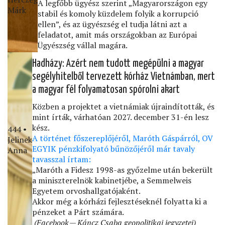
A legfőbb ügyész szerint „Magyarországon egy
Márk
stabil és komoly küzdelem folyik a korrupció
ellen”, és az ügyészség el tudja látni azt a
feladatot, amit más országokban az Európai
Ügyészség vállal magára.
Hadházy: Azért nem tudott megépülni a magyar
segélyhitelből tervezett kórház Vietnámban, mert
a magyar fél folyamatosan spórolni akart
Közben a projektet a vietnámiak újraindították, és
mint írták, várhatóan 2027. december 31-én lesz
kész.
444 •
A történet főszereplőjéről, Maróth Gáspárról, OV
Jelinek
EGYIK pénzkifolyató bűnözőjéről már tavaly
Anna
tavasszal írtam:
„Maróth a Fidesz 1998-as győzelme után bekerült
a miniszterelnök kabinetjébe, a Semmelweis
Egyetem orvoshallgatójaként.
Akkor még a kórházi fejlesztéseknél folyatta ki a
pénzeket a Párt számára.
(Facebook — Káncz Csaba geopolitikai jegyzetei)