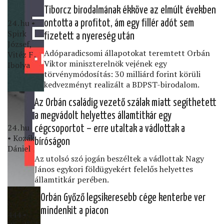
Tiborcz birodalmának ékköve az elmúlt években
24․hu •
ontotta a proﬁtot, ám egy ﬁllér adót sem
Spirk
ﬁzetett a nyereség után
József,
Adóparadicsomi állapotokat teremtett Orbán
Vitéz F․
Viktor miniszterelnök vejének egy
Ibolya
törvénymódosítás: 30 milliárd forint körüli
kedvezményt realizált a BDPST-birodalom.
Az Orbán családig vezető szálak miatt segíthetett
a megvádolt helyettes államtitkár egy
24․hu
cégcsoportot – erre utaltak a vádlottak a
• Kozák
bíróságon
Dániel
Az utolsó szó jogán beszéltek a vádlottak Nagy
János egykori földügyekért felelős helyettes
államtitkár perében.
Orbán Győző legsikeresebb cége kenterbe ver
mindenkit a piacon
444 •