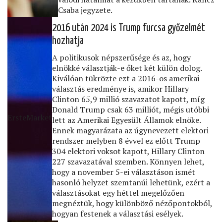
Csaba jegyzete.
2016 után 2024 is Trump furcsa győzelmét
hozhatja
A politikusok népszerűsége és az, hogy
elnökké választják-e őket két külön dolog.
Kiválóan tükrözte ezt a 2016-os amerikai
választás eredménye is, amikor Hillary
Clinton 65,9 millió szavazatot kapott, míg
Donald Trump csak 63 milliót, mégis utóbbi
ErsteMarket
lett az Amerikai Egyesült Államok elnöke.
Ennek magyarázata az úgynevezett elektori
rendszer melyben 8 évvel ez előtt Trump
304 elektori voksot kapott, Hillary Clinton
227 szavazatával szemben. Könnyen lehet,
hogy a november 5-ei választáson ismét
hasonló helyzet szemtanúi lehetünk, ezért a
választásokat egy héttel megelőzően
megnéztük, hogy különböző nézőpontokból,
hogyan festenek a választási esélyek.