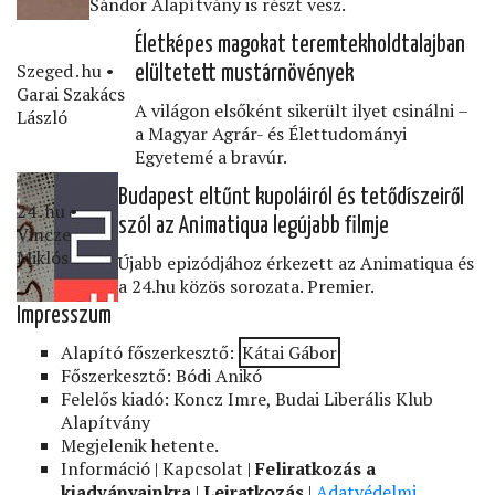
Sándor Alapítvány is részt vesz.
Életképes magokat teremtekholdtalajban
Szeged․hu •
elültetett mustárnövények
Garai Szakács
A világon elsőként sikerült ilyet csinálni –
László
a Magyar Agrár- és Élettudományi
Egyetemé a bravúr.
Budapest eltűnt kupoláiról és tetődíszeiről
24․hu •
szól az Animatiqua legújabb ﬁlmje
Vincze
Miklós
Újabb epizódjához érkezett az Animatiqua és
a 24.hu közös sorozata. Premier.
Impresszum
Alapító főszerkesztő:
Kátai Gábor
Főszerkesztő: Bódi Anikó
Felelős kiadó: Koncz Imre, Budai Liberális Klub
Alapítvány
Megjelenik hetente.
Információ | Kapcsolat |
Feliratkozás a
kiadványainkra
|
Leiratkozás
|
Adatvédelmi