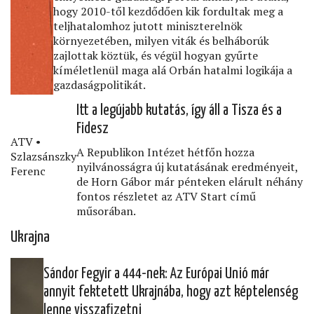
hogy 2010-től kezdődően kik fordultak meg a
teljhatalomhoz jutott miniszterelnök
környezetében, milyen viták és belháborúk
zajlottak köztük, és végül hogyan gyűrte
kíméletlenül maga alá Orbán hatalmi logikája a
gazdaságpolitikát.
Itt a legújabb kutatás, így áll a Tisza és a
Fidesz
ATV •
A Republikon Intézet hétfőn hozza
Szlazsánszky
nyilvánosságra új kutatásának eredményeit,
Ferenc
de Horn Gábor már pénteken elárult néhány
fontos részletet az ATV Start című
műsorában.
Ukrajna
Sándor Fegyir a 444-nek: Az Európai Unió már
annyit fektetett Ukrajnába, hogy azt képtelenség
lenne visszaﬁzetni