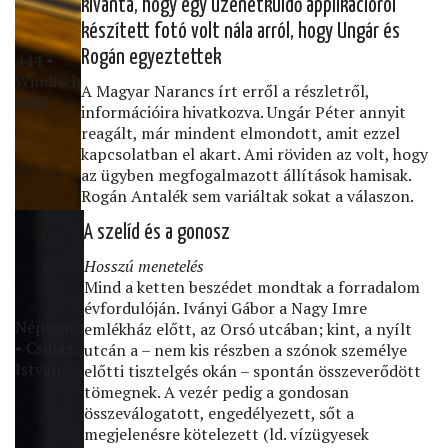
kívánta, hogy egy üzenetküldő applikációról
készített fotó volt nála arról, hogy Ungár és
Rogán egyeztettek
444 •
Windisch
A Magyar Narancs írt erről a részletről,
Judit
információira hivatkozva. Ungár Péter annyit
reagált, már mindent elmondott, amit ezzel
kapcsolatban el akart. Ami röviden az volt, hogy
az ügyben megfogalmazott állítások hamisak.
Rogán Antalék sem variáltak sokat a válaszon.
A szelíd és a gonosz
Hosszú menetelés
Mind a ketten beszédet mondtak a forradalom
évfordulóján. Iványi Gábor a Nagy Imre
Népszava
emlékház előtt, az Orsó utcában; kint, a nyílt
• Csillag
utcán a – nem kis részben a szónok személye
István
előtti tisztelgés okán – spontán összeverődött
tömegnek. A vezér pedig a gondosan
összeválogatott, engedélyezett, sőt a
megjelenésre kötelezett (ld. vízügyesek