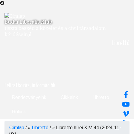
Ugrás
a
tartalomra
Budai Liberális Klub
tiszta beszéd a közélet és a civil társadalom
kérdéseiről
Librettó
Feliratkozás, információk
Rendezvényeink
Cikkeink
Libretto
Rólunk
Címlap
/
Librettó
/
Librettó hírei XIV-44 (2024-11-
Morzsa
03)