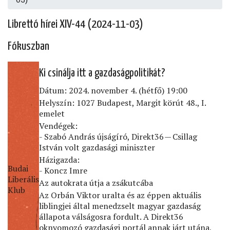
Librettó hírei XIV-44 (2024-11-03)
Fókuszban
Ki csinálja itt a gazdaságpolitikát?
Dátum: 2024. november 4. (hétfő) 19:00
Helyszín: 1027 Budapest, Margit körút 48., I.
emelet
Vendégek:
- Szabó András újságíró, Direkt36 — Csillag
István volt gazdasági miniszter
Házigazda:
Budai
- Koncz Imre
Liberális
Az autokrata útja a zsákutcába
Klub
Az Orbán Viktor uralta és az éppen aktuális
liblingjei által menedzselt magyar gazdaság
állapota válságosra fordult. A Direkt36
oknyomozó gazdasági portál annak járt utána,