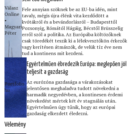
Válasz
Fele annyian szöknek be az EU-ba idén, mint
Online
tavaly, mégis újra élénk vita kezdődött a
•
kvótákról és a bevándorlásról – Budapesttől
Magyari
Pozsonyig, Rómától Hágáig, Bécstől Brüsszelig
Péter
erről szól a politika. Az Európába költözőknek
csak töredékét teszik ki a lélekvesztőkön érkezők
vagy kerítésen átmászók, de velük tíz éve nem
tud a kontinens mit kezdeni.
Egyértelműen ébredezik Európa: meglepően jól
teljesít a gazdaság
Az eurózóna gazdasága a várakozásokat
Portfolio․
jelentősen meghaladva tudott növekedni a
hu
harmadik negyedévben, a kontinesen érdemi
növekedést mértek két év stagnálás után.
Egyértelműen úgy tűnik, hogy az európai
gazdaság elkezdett éledezni.
Vélemény