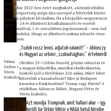
Szabad
Bár 2022-ben ezért megbukott, a közművelődési
Európa
végzettség mégis újra szerepel a feltételek között
•
a pályázat kiírásában. Ha a közgyűlés megszavazza
Lampé
– 24 év állatkerti közalkalmazotti és vezetői
Ágnes
múlttal, 5 év szerződéses jogviszonnyal – nem tud
indulni. Ahogy az állatkerti szakma jelentős része
sem.
„Tudok rossz lenni, adjatok valamit!” – Ablonczy
és Magyari az orbáni „szabadságharc” értelméről
Válasz
Október 23-i Orbán-beszéd, grúziai választás és
Online •
a magyar külpolitika, amerikai elnökválasztás.
Vörös
Ezekről szól a HetiVálasz 250. adása. Miért lehet
Szabolcs
kiﬁzetődő a hazaárulózás? Mire jó Budapest
kavarása a Kaukázusban? Trump vagy Harris? A
stúdióban Ablonczy Bálint, Magyari Péter és
Vörös Szabolcs.
Azt mondja Trumpnak, amit hallani akar – így
Szabad
került be Orbán Viktor a MAGA belső köreibe