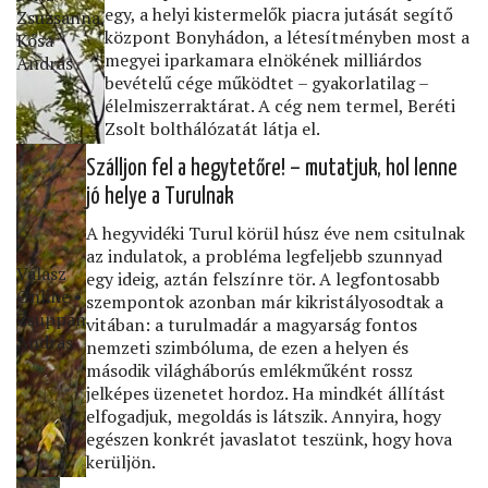
egy, a helyi kistermelők piacra jutását segítő
Zsuzsanna,
központ Bonyhádon, a létesítményben most a
Kósa
megyei iparkamara elnökének milliárdos
András
bevételű cége működtet – gyakorlatilag –
élelmiszerraktárat. A cég nem termel, Beréti
Zsolt bolthálózatát látja el.
Szálljon fel a hegytetőre! – mutatjuk, hol lenne
jó helye a Turulnak
A hegyvidéki Turul körül húsz éve nem csitulnak
az indulatok, a probléma legfeljebb szunnyad
Válasz
egy ideig, aztán felszínre tör. A legfontosabb
Online •
szempontok azonban már kikristályosodtak a
Zsuppán
vitában: a turulmadár a magyarság fontos
András
nemzeti szimbóluma, de ezen a helyen és
második világháborús emlékműként rossz
jelképes üzenetet hordoz. Ha mindkét állítást
elfogadjuk, megoldás is látszik. Annyira, hogy
egészen konkrét javaslatot teszünk, hogy hova
kerüljön.