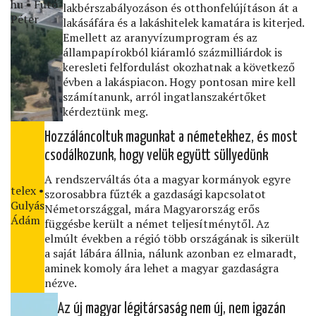
hu • Futó
lakbérszabályozáson és otthonfelújításon át a
Péter
lakásáfára és a lakáshitelek kamatára is kiterjed.
Emellett az aranyvízumprogram és az
állampapírokból kiáramló százmilliárdok is
keresleti felfordulást okozhatnak a következő
évben a lakáspiacon. Hogy pontosan mire kell
számítanunk, arról ingatlanszakértőket
kérdeztünk meg.
Hozzáláncoltuk magunkat a németekhez, és most
csodálkozunk, hogy velük együtt süllyedünk
A rendszerváltás óta a magyar kormányok egyre
telex •
szorosabbra fűzték a gazdasági kapcsolatot
Gulyás
Németországgal, mára Magyarország erős
Ádám
függésbe került a német teljesítménytől. Az
elmúlt években a régió több országának is sikerült
a saját lábára állnia, nálunk azonban ez elmaradt,
aminek komoly ára lehet a magyar gazdaságra
nézve.
Az új magyar légitársaság nem új, nem igazán