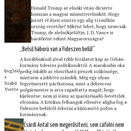
Európa •
Donald Trump az elnöki vitán dicsérte
Keller-Alánt
hosszan a magyar miniszterelnököt. Hogy
Ákos,
jutott el ilyen szintre egy alig tízmilliós
Garamvölgyi
ország vezetője? Miként lehet, hogy nemcsak
Flóra
Trump, de alelnökjelöltje, J. D. Vance is
barátként tekint Magyarországra?
„Belső háború van a Fideszen belül”
A korábbiaknál jóval több bírálatot kap az Orbán-
kormány ﬁdeszes politikusoktól. A marakodás oka
hvg360
pedig inkább az elosztható pénzek szűkössége,
•
mintsem a jobbító szándék. Még egy olyan
Szabó
fegyelmezett pártkatona, mint a debreceni
Yvette
polgármester is arra ragadtatta magát, hogy
kijelentse: nem jó irány az iparűzésiadó-bevételek
elvonása. A kritikus felhangok ellenére aligha fog a
Fideszen belülről érkezni a kijózanító pofon a
kormánynak.
Csárdi Antal sem megerősíteni, sem cáfolni nem