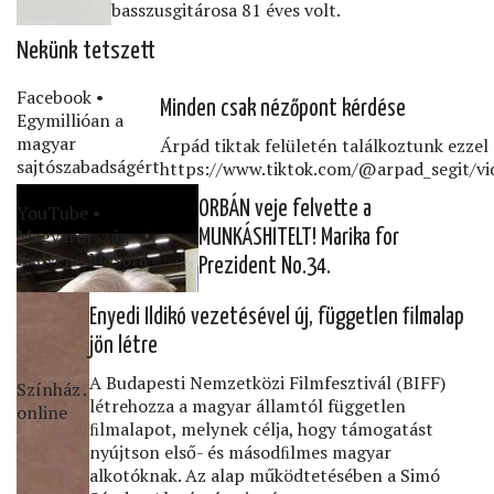
basszusgitárosa 81 éves volt.
Nekünk tetszett
Facebook •
Minden csak nézőpont kérdése
Egymillióan a
magyar
Árpád tiktak felületén találkoztunk ezzel a
sajtószabadságért
https://www.tiktok.com/@arpad_segit/
ORBÁN veje felvette a
YouTube •
Magyarország
MUNKÁSHITELT! Marika for
Kedvenc Műsora
Prezident No.34.
Enyedi Ildikó vezetésével új, független ﬁlmalap
jön létre
A Budapesti Nemzetközi Filmfesztivál (BIFF)
Színház․
létrehozza a magyar államtól független
online
ﬁlmalapot, melynek célja, hogy támogatást
nyújtson első- és másodﬁlmes magyar
alkotóknak. Az alap működtetésében a Simó