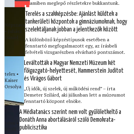
amiben meglepő részletekre bukkantunk.
Terelés a szakképzésbe: Ajánlást küldtek a
tankerületi központok a gimnáziumoknak, hogy
Népszava
szelektáljanak jobban a jelentkezők között
• Juhász
Dániel
A különböző képzéstípusok esetében a
fenntartó megfogalmazott egy, az írásbeli
felvételi vizsgarészben elvárható pontszámot.
Leváltották a Magyar Nemzeti Múzeum két
főigazgató-helyettesét, Hammerstein Juditot
telex •
és Virágos Gábort
Kaiser
Orsolya
„Új idők, új szelek, új működési rend” – írta
Demeter Szilárd, aki júliusban lett a múzeumot
fenntartó központ elnöke.
A Médiatanács szerint nem volt gyűlöletkeltő a
Donáth Anna abortálásáról szóló Demokrata-
telex •
publicisztika
Pupli