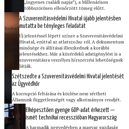
„ingyenes családi napja”), a Millenárison
többszörösen ellenőrzött tömeg előtt.
A Szuverenitásvédelmi Hivatal újabb jelentésben
mutatta be tényleges feladatát
Szabad
Európa
Új jelentéssel lépett színre a Szuverenitásvédelmi
•
Hivatal, ezúttal az atlatszo.hu-ról. A dokumentum
Szalai
minősége és állításai illeszkednek a korábbi
Bálint
jelentésekhez. Már a közérdekű adatigénylést is a
szuverenitásra veszélyes hírszerzési lehetőségnek
látják.
Szétszedte a Szuverenitásvédelmi Hivatal jelentését
24․
az Ügyvédkör
hu
A korrupció feltárása és közlése nem sértheti
Államunk függetlenségét vagy alkotmányos rendjét.
Elképesztően gyenge GDP-adat érkezett —
ismét technikai recesszióban Magyarország
A harmadik negyedévben a magyar gazdaság