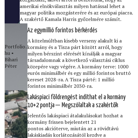
amerikai elnökválasztás milyen hatással lehet a
magyar politika mozgásterére és az európai piacra.
A szakértő Kamala Harris győzelmére számít.
Az egymillió forintos bérkérdés
A közelmúltban kisebb verseny alakult ki a
Portfolio․
kormány és a Tisza párt között arról, hogy
hu •
milyen bérszint elérését kínálják a magyar
Bihari
társadalomnak a következő választási ciklus
Péter
közepére vagy végére. A kormány terve: 1000
eurós minimálbér és egy millió forintos bruttó
kereset 2028-ra. A Tisza párté: 1 millió
forintos minimálbér 2030-ra.
Lakáspiaci földrengést indíthat el a kormány
10+2 pontja — Megszólaltak a szakértők
Jelentős lakáspiaci átalakulásokat hozhat a
kormány frissen bejelentett 21
pontos akcióterve, miután az a rövidtávú
Portfolio․
lakáskiadás korlátozásától kezdve a