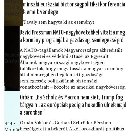
444 •
minszki eurázsiai biztonságpolitikai konferencia
Molnár
kiemelt vendége
Kristóf
Tavaly sem hagyta ki az eseményt.
David Pressman NATO-nagykövetekkel vitatta meg
a kormány programját a gazdasági semlegességről
A NATO-tagállamok Magyarországra akkreditált
Szabad
nagykövetei és védelmi attaséi az Egyesült
Európa
Államok magyarországi nagykövetségén
találkoztak, hogy megvitassák a magyar kormány
által nemrégiben bejelentett gazdasági
semlegesség politikájának biztonsági
vonatkozásait – közölte az amerikai nagykövetség.
Orbán: „Ha Scholz és Macron nem siet, Trump fog
tárgyalni, az európaiak pedig a hokedlin ülnek majd
a sarokban”
Orbán Viktor és Gerhard Schröder Bécsben
444 •
beszélgetett a békéről. A két oroszbarát politikus
Molnár