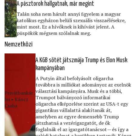
A pásztorok hallgatnak, már megint
444 •
Talán soha nem hárult annyi ﬁgyelem a magyar
Urﬁ
katolikus egyházon belüli szexuális visszaélésekre,
Péter
mint most. Ez a hívőknek is kihívást jelent. A
püspökök mégsem szólalnak meg.
Nemzetközi
A KGB sötét játszmája Trump és Elon Musk
kampányában
A Putyin által befolyásolt oligarcha
továbbra is milliókat adományoz az exelnök
választási kampányára. Musk és a többi,
Privátbankár․
Trumpot bálványozó informatikai
hu • Káncz
oligarcha elképzelése szerint az USA-t egy
Csaba
gigantikus vállalattá alakítanák át,
amelyben az egyre demensebb Trump
játszhatná a vezérigazgatót, de ők
foglalnák el az igazgatótanácsot — és így a
valódi hatalmat a kezükben tartanák. Káncz