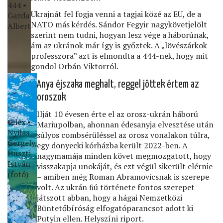
444 •
Ukrajnát fel fogja venni a tagjai közé az EU, de a
Gazda
NATO más kérdés. Sándor Fegyir nagykövetjelölt
Albert
szerint nem tudni, hogyan lesz vége a háborúnak,
ám az ukránok már így is győztek. A „lövészárkok
professzora” azt is elmondta a 444-nek, hogy mit
gondol Orbán Viktorról.
Anya éjszaka meghalt, reggel jöttek értem az
oroszok
Ilját 10 évesen érte el az orosz-ukrán háború
telex •
Mariupolban, ahonnan édesanyja elvesztése után
Nyilas
súlyos combsérüléssel az orosz vonalakon túlra,
Gergely,
egy donyecki kórházba került 2022-ben. A
Huszti
nagymamája minden követ megmozgatott, hogy
István
visszakapja unokáját, és ezt végül sikerült elérnie
(fotó)
– amiben még Roman Abramovicsnak is szerepe
volt. Az ukrán ﬁú története fontos szerepet
játszott abban, hogy a hágai Nemzetközi
Büntetőbíróság elfogatóparancsot adott ki
Putyin ellen. Helyszíni riport.