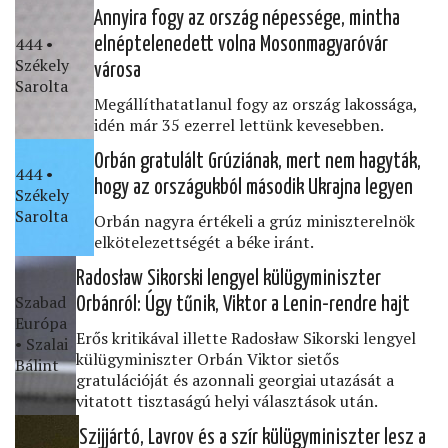
Annyira fogy az ország népessége, mintha
444 •
elnéptelenedett volna Mosonmagyaróvár
Székely
városa
Sarolta
Megállíthatatlanul fogy az ország lakossága,
idén már 35 ezerrel lettünk kevesebben.
Orbán gratulált Grúziának, mert nem hagyták,
444 •
hogy az országukból második Ukrajna legyen
Székely
Sarolta
Orbán nagyra értékeli a grúz miniszterelnök
elkötelezettségét a béke iránt.
Radosław Sikorski lengyel külügyminiszter
Szabad
Orbánról: Úgy tűnik, Viktor a Lenin-rendre hajt
Európa
Erős kritikával illette Radosław Sikorski lengyel
• Szalai
külügyminiszter Orbán Viktor sietős
Bálint
gratulációját és azonnali georgiai utazását a
vitatott tisztaságú helyi választások után.
Szijjártó, Lavrov és a szír külügyminiszter lesz a