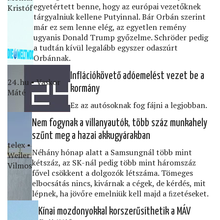
egyetértett benne, hogy az európai vezetőknek
Kristóf
tárgyalniuk kellene Putyinnal. Bár Orbán szerint
már ez sem lenne elég, az egyetlen remény
ugyanis Donald Trump győzelme. Schröder pedig
a tudtán kívül legalább egyszer odaszúrt
Orbánnak.
Inﬂációkövető adóemelést vezet be a
24․hu • Vaskor
kormány
Máté
Ez az autósoknak fog fájni a legjobban.
Nem fogynak a villanyautók, több száz munkahely
szűnt meg a hazai akkugyárakban
telex •
Néhány hónap alatt a Samsungnál több mint
Weiler
kétszáz, az SK-nál pedig több mint háromszáz
Vilmos
fővel csökkent a dolgozók létszáma. Tömeges
elbocsátás nincs, kivárnak a cégek, de kérdés, mit
lépnek, ha jövőre emelniük kell majd a ﬁzetéseket.
Kínai mozdonyokkal korszerűsíthetik a MÁV