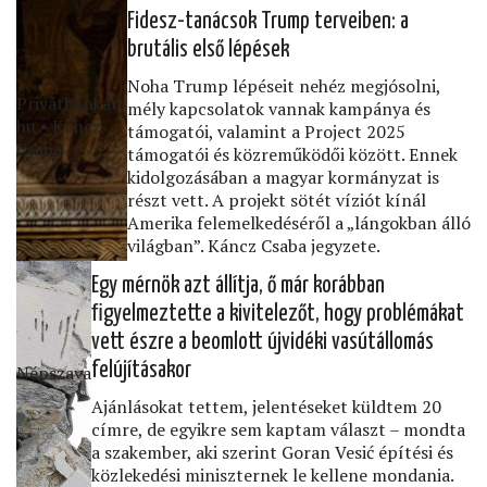
Fidesz-tanácsok Trump terveiben: a
brutális első lépések
Noha Trump lépéseit nehéz megjósolni,
Privátbankár․
mély kapcsolatok vannak kampánya és
hu • Káncz
támogatói, valamint a Project 2025
Csaba
támogatói és közreműködői között. Ennek
kidolgozásában a magyar kormányzat is
részt vett. A projekt sötét víziót kínál
Amerika felemelkedéséről a „lángokban álló
világban”. Káncz Csaba jegyzete.
Egy mérnök azt állítja, ő már korábban
ﬁgyelmeztette a kivitelezőt, hogy problémákat
vett észre a beomlott újvidéki vasútállomás
felújításakor
Népszava
Ajánlásokat tettem, jelentéseket küldtem 20
címre, de egyikre sem kaptam választ – mondta
a szakember, aki szerint Goran Vesić építési és
közlekedési miniszternek le kellene mondania.