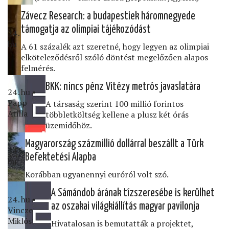
Závecz Research: a budapestiek háromnegyede
támogatja az olimpiai tájékozódást
24․
hu
A 61 százalék azt szeretné, hogy legyen az olimpiai
elköteleződésről szóló döntést megelőzően alapos
felmérés.
BKK: nincs pénz Vitézy metrós javaslatára
24․hu •
Papp
A társaság szerint 100 millió forintos
Atilla
többletköltség kellene a plusz két órás
üzemidőhöz.
Magyarország százmillió dollárral beszállt a Türk
24․
Befektetési Alapba
hu
Korábban ugyanennyi euróról volt szó.
A Sámándob árának tízszeresébe is kerülhet
24․hu •
az oszakai világkiállítás magyar pavilonja
Vincze
Miklós
Hivatalosan is bemutatták a projektet,