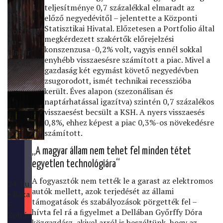
teljesítménye 0,7 százalékkal elmaradt az
előző negyedévitől – jelentette a Központi
Statisztikai Hivatal. Előzetesen a Portfolio által
Portfolio․
megkérdezett szakértők előrejelzési
hu •
konszenzusa -0,2% volt, vagyis ennél sokkal
Madár
enyhébb visszaesésre számított a piac. Mivel a
István
gazdaság két egymást követő negyedévben
zsugorodott, ismét technikai recesszióba
került. Éves alapon (szezonálisan és
naptárhatással igazítva) szintén 0,7 százalékos
visszaesést becsült a KSH. A nyers visszaesés
0,8%, ehhez képest a piac 0,3%-os növekedésre
számított.
„A magyar állam nem tehet fel minden tétet
egyetlen technológiára“
A fogyasztók nem tették le a garast az elektromos
24․hu
autók mellett, azok terjedését az állami
• Baka
támogatások és szabályozások pörgették fel –
F․
hívta fel rá a ﬁgyelmet a Dellában Győrffy Dóra
Zoltán
közgazdász, akivel arról is beszéltünk, hogy az