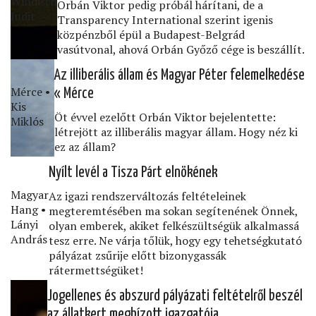
Windisch
Orbán Viktor pedig próbál hárítani, de a
Judit
Transparency International szerint igenis
közpénzből épül a Budapest-Belgrád
vasútvonal, ahová Orbán Győző cége is beszállít.
Az illiberális állam és Magyar Péter felemelkedése
Mérce •
« Mérce
Kis
Öt évvel ezelőtt Orbán Viktor bejelentette:
Miklós
létrejött az illiberális magyar állam. Hogy néz ki
ez az állam?
Nyílt levél a Tisza Párt elnökének
Magyar
Az igazi rendszerváltozás feltételeinek
Hang •
megteremtésében ma sokan segítenének Önnek,
Lányi
olyan emberek, akiket felkészültségük alkalmassá
András
tesz erre. Ne várja tőlük, hogy egy tehetségkutató
pályázat zsűrije előtt bizonygassák
rátermettségüket!
Jogellenes és abszurd pályázati feltételről beszél
az állatkert megbízott igazgatója