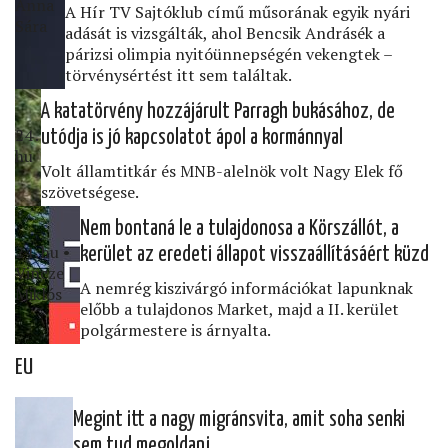
Anna
A Hír TV Sajtóklub című műsorának egyik nyári
Sára
adását is vizsgálták, ahol Bencsik Andrásék a
párizsi olimpia nyitóünnepségén vekengtek –
törvénysértést itt sem találtak.
A katatörvény hozzájárult Parragh bukásához, de
24․
utódja is jó kapcsolatot ápol a kormánnyal
hu
Volt államtitkár és MNB-alelnök volt Nagy Elek fő
szövetségese.
Nem bontaná le a tulajdonosa a Körszállót, a
24․hu •
kerület az eredeti állapot visszaállításáért küzd
Vincze
A nemrég kiszivárgó információkat lapunknak
Miklós
előbb a tulajdonos Market, majd a II. kerület
polgármestere is árnyalta.
EU
Megint itt a nagy migránsvita, amit soha senki
sem tud megoldani