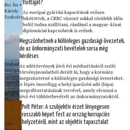
ﬂottáját?
iho․hu •
Károly
Az európai gyártási kapacitások erősen
Szabolcs
lekötöttek, a CRRC viszont sokkal rövidebb időn
belül tudna szállítani, ráadásul a magyar–kínai
diplomáciai kapcsolatok is erősek.
Megszűnhetnek a különleges gazdasági övezetek,
de az önkormányzati bevételek sorsa még
kérdéses
Szabad
Az adótörvények jövő évi módosításáról szóló
Európa
törvényjavaslatból derült ki, hogy a kormány
megszüntetné a különleges gazdasági övezeteket.
A lépés összefügg a helyi iparűzési adó (hipa)
megváltoztatásának tervével, amely elvonná a
jövő évi többletbevételt az önkormányzatoktól.
Polt Péter: A szubjektív érzet lényegesen
rosszabb képet fest az ország korrupciós
helyzetéről, mint az objektív tapasztalat
444 •
Herczeg