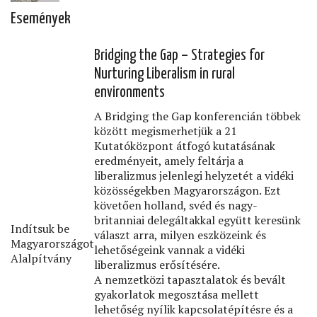
Események
Bridging the Gap – Strategies for
Nurturing Liberalism in rural
environments
A Bridging the Gap konferencián többek
között megismerhetjük a 21
Kutatóközpont átfogó kutatásának
eredményeit, amely feltárja a
liberalizmus jelenlegi helyzetét a vidéki
közösségekben Magyarországon. Ezt
követően holland, svéd és nagy-
britanniai delegáltakkal együtt keresünk
Indítsuk be
választ arra, milyen eszközeink és
Magyarországot
lehetőségeink vannak a vidéki
Alalpítvány
liberalizmus erősítésére.
A nemzetközi tapasztalatok és bevált
gyakorlatok megosztása mellett
lehetőség nyílik kapcsolatépítésre és a