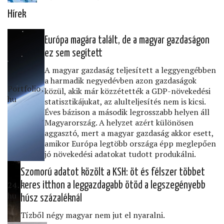
Hírek
Európa magára talált, de a magyar gazdaságon
ez sem segített
A magyar gazdaság teljesített a leggyengébben
a harmadik negyedévben azon gazdaságok
Portfolio․
közül, akik már közzétették a GDP-növekedési
hu
statisztikájukat, az alulteljesítés nem is kicsi.
Éves bázison a második legrosszabb helyen áll
Magyarország. A helyzet azért különösen
aggasztó, mert a magyar gazdaság akkor esett,
amikor Európa legtöbb országa épp meglepően
jó növekedési adatokat tudott produkálni.
Szomorú adatot közölt a KSH: öt és félszer többet
24․
keres itthon a leggazdagabb ötöd a legszegényebb
hu
húsz százaléknál
Tízből négy magyar nem jut el nyaralni.