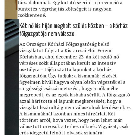
társadalomnak. Egy kutató szerint a prevenció a
büntetés-végrehajtás költségeit is nagyban
csökkentené.
Két nő kis híján meghalt szülés közben – a kórház
főigazgatója nem válaszol
Az Országos Kórházi Főigazgatóság belső
vizsgálatot folytat a Kistarcsai Flór Ferenc
Kórházban, ahol december 23-án két szülő nő
vérzéses sokk állapotában került az intenzív
Válasz
osztályra – tájékoztatta lapunkat a kórház
Online
főigazgatója. Úgy tudjuk: a kismamák jelzését
• Élő
ﬁgyelmen kívül hagyva olyan későn végezték el a
Anita
sürgősségi császármetszést, hogy a nők méhe
megrepedt, és az egyik kisbaba sérült. A főigazgató
azzal hárította el lapunk megkeresését, hogy a
vizsgálat lezárultáig nem válaszolnak kérdéseinkre.
A kismamáknál azonban nincs hírzárlat. Két
történet arról, hova vezet, hogy nem lehet már
választott orvosuk a terhes nőknek. Vigyázat, csak
erős idegzetű felnőtt olvasók számára!