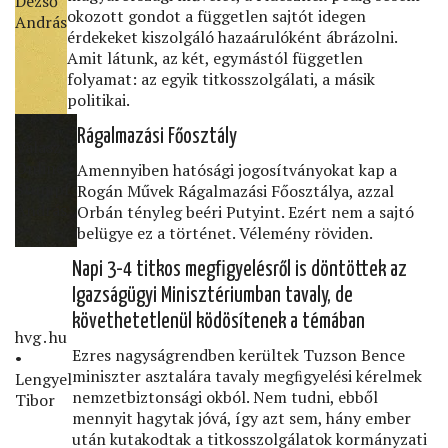
Dezső
okozott gondot a független sajtót idegen
András
érdekeket kiszolgáló hazaárulóként ábrázolni.
Amit látunk, az két, egymástól független
folyamat: az egyik titkosszolgálati, a másik
politikai.
Rágalmazási Főosztály
Válasz
Online •
Amennyiben hatósági jogosítványokat kap a
Stumpf
Rogán Művek Rágalmazási Főosztálya, azzal
András
Orbán tényleg beéri Putyint. Ezért nem a sajtó
belügye ez a történet. Vélemény röviden.
Napi 3-4 titkos megﬁgyelésről is döntöttek az
Igazságügyi Minisztériumban tavaly, de
követhetetlenül ködösítenek a témában
hvg․hu
Ezres nagyságrendben kerültek Tuzson Bence
•
miniszter asztalára tavaly megﬁgyelési kérelmek
Lengyel
nemzetbiztonsági okból. Nem tudni, ebből
Tibor
mennyit hagytak jóvá, így azt sem, hány ember
után kutakodtak a titkosszolgálatok kormányzati