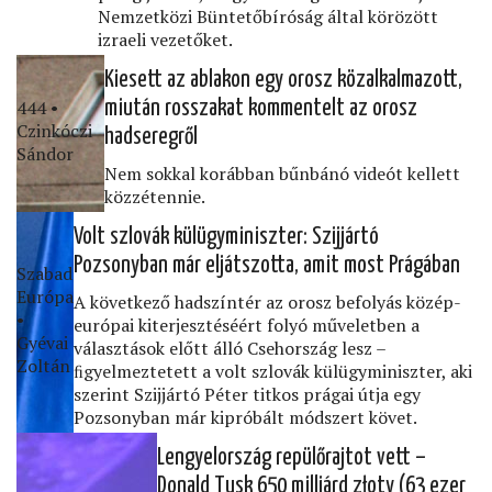
Nemzetközi Büntetőbíróság által körözött
izraeli vezetőket.
Kiesett az ablakon egy orosz közalkalmazott,
444 •
miután rosszakat kommentelt az orosz
Czinkóczi
hadseregről
Sándor
Nem sokkal korábban bűnbánó videót kellett
közzétennie.
Volt szlovák külügyminiszter: Szijjártó
Pozsonyban már eljátszotta, amit most Prágában
Szabad
Európa
A következő hadszíntér az orosz befolyás közép-
•
európai kiterjesztéséért folyó műveletben a
Gyévai
választások előtt álló Csehország lesz –
Zoltán
ﬁgyelmeztetett a volt szlovák külügyminiszter, aki
szerint Szijjártó Péter titkos prágai útja egy
Pozsonyban már kipróbált módszert követ.
Lengyelország repülőrajtot vett –
Donald Tusk 650 milliárd złoty (63 ezer