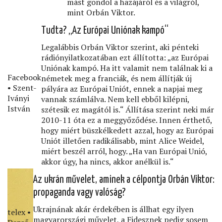
mást gondol a hazájáról és a világról,
mint Orbán Viktor.
Tudta? „Az Európai Uniónak kampó“
Legalábbis Orbán Viktor szerint, aki pénteki
rádiónyilatkozatában ezt állította: „az Európai
Uniónak kampó. Ha itt valamit nem találnak ki a
Facebook
németek meg a franciák, és nem állítják új
• Szent-
pályára az Európai Uniót, ennek a napjai meg
Iványi
vannak számlálva. Nem kell ebből kilépni,
István
szétesik ez magától is.“ Állítása szerint neki már
2010-11 óta ez a meggyőződése. Innen érthető,
hogy miért büszkélkedett azzal, hogy az Európai
Uniót illetően radikálisabb, mint Alice Weidel,
miért beszél arról, hogy. „Ha van Európai Unió,
akkor úgy, ha nincs, akkor anélkül is.“
Az ukrán művelet, aminek a célpontja Orbán Viktor:
propaganda vagy valóság?
Ukrajnának akár érdekében is állhat egy ilyen
telex •
magyarországi művelet, a Fidesznek pedig sosem