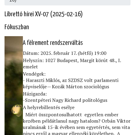
Librettó hírei XV-07 (2025-02-16)
Fókuszban
A félrement rendszerváltás
Dátum: 2025. február 17. (hétfő) 19:00
Helyszín: 1027 Budapest, Margit körút 48., I.
emelet
Vendégek:
- Haraszti Miklós, az SZDSZ volt parlamenti
képviselője — Kozák Márton szociológus
Házigazda:
Budai
-
Szentpéteri Nagy Richard politológus
Liberális
A helyrebillentés esélye
Klub
Miért összpontosulhatott egyetlen ember
kezében példátlanul nagy hatalom? Orbán Viktor
uralmának 15-ik évében sem egyetértés, sem vita
nincs erről a magyar ellenzéki közéletben. A