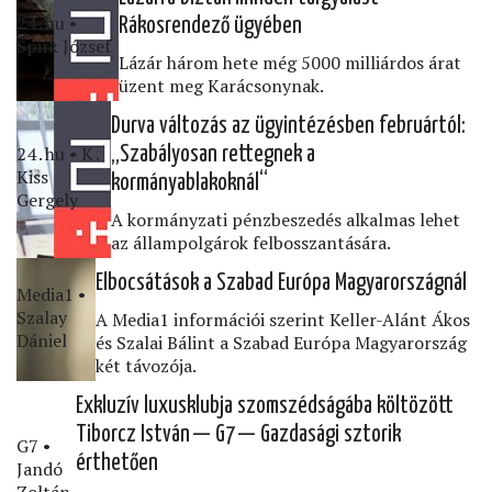
24․hu •
Rákosrendező ügyében
Spirk József
Lázár három hete még 5000 milliárdos árat
üzent meg Karácsonynak.
Durva változás az ügyintézésben februártól:
24․hu • K․
„Szabályosan rettegnek a
Kiss
kormányablakoknál“
Gergely
A kormányzati pénzbeszedés alkalmas lehet
az állampolgárok felbosszantására.
Elbocsátások a Szabad Európa Magyarországnál
Media1 •
Szalay
A Media1 információi szerint Keller-Alánt Ákos
Dániel
és Szalai Bálint a Szabad Európa Magyarország
két távozója.
Exkluzív luxusklubja szomszédságába költözött
Tiborcz István — G7 — Gazdasági sztorik
G7 •
érthetően
Jandó
Zoltán