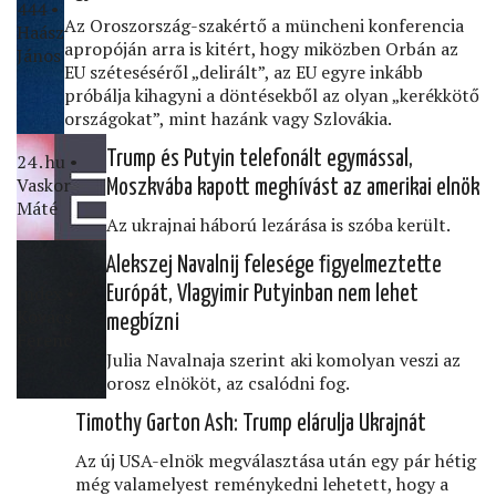
444 •
Az Oroszország-szakértő a müncheni konferencia
Haász
apropóján arra is kitért, hogy miközben Orbán az
János
EU széteséséről „delirált”, az EU egyre inkább
próbálja kihagyni a döntésekből az olyan „kerékkötő
országokat”, mint hazánk vagy Szlovákia.
Trump és Putyin telefonált egymással,
24․hu •
Vaskor
Moszkvába kapott meghívást az amerikai elnök
Máté
Az ukrajnai háború lezárása is szóba került.
Alekszej Navalnij felesége ﬁgyelmeztette
Index •
Európát, Vlagyimir Putyinban nem lehet
Kovács
megbízni
Ferenc
Julia Navalnaja szerint aki komolyan veszi az
orosz elnököt, az csalódni fog.
Timothy Garton Ash: Trump elárulja Ukrajnát
Az új USA-elnök megválasztása után egy pár hétig
még valamelyest reménykedni lehetett, hogy a