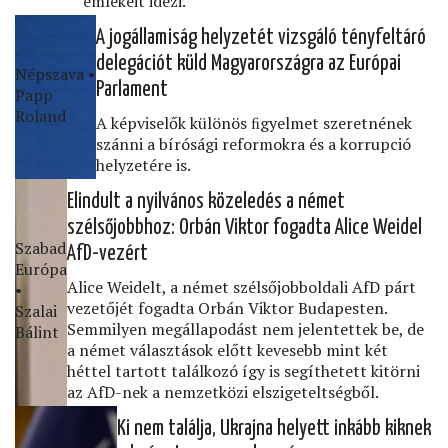
emlékeit idézi.
A jogállamiság helyzetét vizsgáló tényfeltáró
delegációt küld Magyarországra az Európai
Népszava •
Parlament
Papp
Roland
A képviselők különös ﬁgyelmet szeretnének
szánni a bírósági reformokra és a korrupció
helyzetére is.
Elindult a nyilvános közeledés a német
szélsőjobbhoz: Orbán Viktor fogadta Alice Weidel
Szabad
AfD-vezért
Európa
Alice Weidelt, a német szélsőjobboldali AfD párt
•
vezetőjét fogadta Orbán Viktor Budapesten.
Szalai
Semmilyen megállapodást nem jelentettek be, de
Bálint
a német választások előtt kevesebb mint két
héttel tartott találkozó így is segíthetett kitörni
az AfD-nek a nemzetközi elszigeteltségből.
Ki nem találja, Ukrajna helyett inkább kiknek