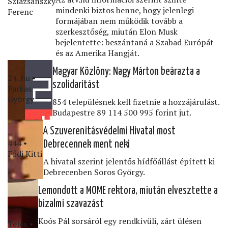
Szlazsánszky
mindenki biztos benne, hogy jelenlegi
Ferenc
formájában nem működik tovább a
szerkesztőség, miután Elon Musk
bejelentette: beszántaná a Szabad Európát
és az Amerika Hangját.
Magyar Közlöny: Nagy Márton beárazta a
24․hu •
szolidaritást
Farkas
György
854 településnek kell ﬁzetnie a hozzájárulást.
Budapestre 89 114 500 995 forint jut.
A Szuverenitásvédelmi Hivatal most
444 •
Debrecennek ment neki
Fődi Kitti
A hivatal szerint jelentős hídfőállást épített ki
Debrecenben Soros György.
Lemondott a MOME rektora, miután elvesztette a
bizalmi szavazást
Koós Pál sorsáról egy rendkívüli, zárt ülésen
Telex •