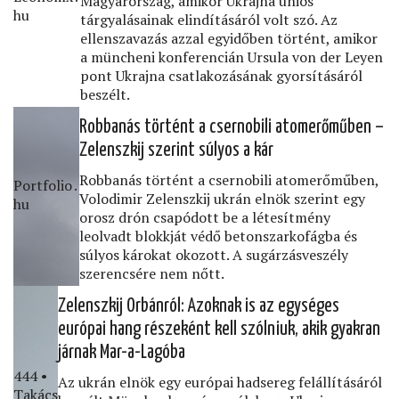
Magyarország, amikor Ukrajna uniós
hu
tárgyalásainak elindításáról volt szó. Az
ellenszavazás azzal egyidőben történt, amikor
a müncheni konferencián Ursula von der Leyen
pont Ukrajna csatlakozásának gyorsításáról
beszélt.
Robbanás történt a csernobili atomerőműben –
Zelenszkij szerint súlyos a kár
Robbanás történt a csernobili atomerőműben,
Portfolio․
Volodimir Zelenszkij ukrán elnök szerint egy
hu
orosz drón csapódott be a létesítmény
leolvadt blokkját védő betonszarkofágba és
súlyos károkat okozott. A sugárzásveszély
szerencsére nem nőtt.
Zelenszkij Orbánról: Azoknak is az egységes
európai hang részeként kell szólniuk, akik gyakran
járnak Mar-a-Lagóba
444 •
Az ukrán elnök egy európai hadsereg felállításáról
Takács