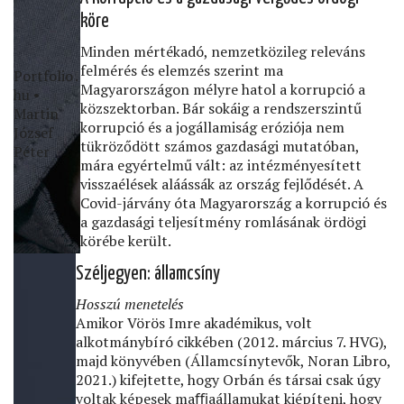
köre
Minden mértékadó, nemzetközileg releváns
felmérés és elemzés szerint ma
Portfolio․
Magyarországon mélyre hatol a korrupció a
hu •
közszektorban. Bár sokáig a rendszerszintű
Martin
korrupció és a jogállamiság eróziója nem
József
tükröződött számos gazdasági mutatóban,
Péter
mára egyértelmű vált: az intézményesített
visszaélések aláássák az ország fejlődését. A
Covid-járvány óta Magyarország a korrupció és
a gazdasági teljesítmény romlásának ördögi
körébe került.
Széljegyen: államcsíny
Hosszú menetelés
Amikor Vörös Imre akadémikus, volt
alkotmánybíró cikkében (2012. március 7. HVG),
majd könyvében (Államcsínytevők, Noran Libro,
2021.) kifejtette, hogy Orbán és társai csak úgy
voltak képesek maﬃaállamukat kiépíteni, hogy