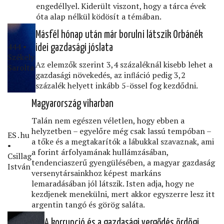
engedéllyel. Kiderült viszont, hogy a tárca évek
óta alap nélkül ködösít a témában.
Másfél hónap után már borulni látszik Orbánék
444 •
idei gazdasági jóslata
Székely
Az elemzők szerint 3,4 százaléknál kisebb lehet a
Sarolta
gazdasági növekedés, az inﬂáció pedig 3,2
százalék helyett inkább 5-össel fog kezdődni.
Magyarország viharban
Talán nem egészen véletlen, hogy ebben a
helyzetben – egyelőre még csak lassú tempóban –
ES․hu
a tőke és a megtakarítók a lábukkal szavaznak, ami
•
a forint árfolyamának hullámzásában,
Csillag
tendenciaszerű gyengülésében, a magyar gazdaság
István
versenytársainkhoz képest markáns
lemaradásában jól látszik. Isten adja, hogy ne
kezdjenek menekülni, mert akkor egyszerre lesz itt
argentin tangó és görög saláta.
A korrupció és a gazdasági vergődés ördögi