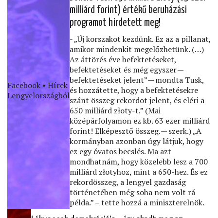
milliárd forint) értékű beruházási
programot hirdetett meg!
- „Új korszakot kezdünk. Ez az a pillanat,
amikor mindenkit megelőzhetünk. (…)
Az áttörés éve befektetéseket,
befektetéseket és még egyszer —
befektetéseket jelent” — mondta Tusk,
Facebook • Hírek
és hozzátette, hogy a befektetésekre
Lengyelországból
szánt összeg rekordot jelent, és eléri a
650 milliárd złoty-t.” (Mai
középárfolyamon ez kb. 63 ezer milliárd
forint! Elképesztő összeg. — szerk.) „A
kormányban azonban úgy látjuk, hogy
ez egy óvatos becslés. Ma azt
mondhatnám, hogy közelebb lesz a 700
milliárd złotyhoz, mint a 650-hez. És ez
rekordösszeg, a lengyel gazdaság
történetében még soha nem volt rá
példa.” – tette hozzá a miniszterelnök.