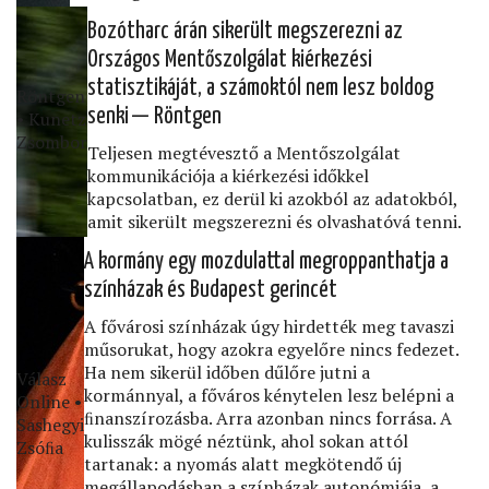
Bozótharc árán sikerült megszerezni az
Országos Mentőszolgálat kiérkezési
statisztikáját, a számoktól nem lesz boldog
Röntgen
senki — Röntgen
• Kunetz
Zsombor
Teljesen megtévesztő a Mentőszolgálat
kommunikációja a kiérkezési időkkel
kapcsolatban, ez derül ki azokból az adatokból,
amit sikerült megszerezni és olvashatóvá tenni.
A kormány egy mozdulattal megroppanthatja a
színházak és Budapest gerincét
A fővárosi színházak úgy hirdették meg tavaszi
műsorukat, hogy azokra egyelőre nincs fedezet.
Ha nem sikerül időben dűlőre jutni a
Válasz
kormánnyal, a főváros kénytelen lesz belépni a
Online •
ﬁnanszírozásba. Arra azonban nincs forrása. A
Sashegyi
kulisszák mögé néztünk, ahol sokan attól
Zsóﬁa
tartanak: a nyomás alatt megkötendő új
megállapodásban a színházak autonómiája, a