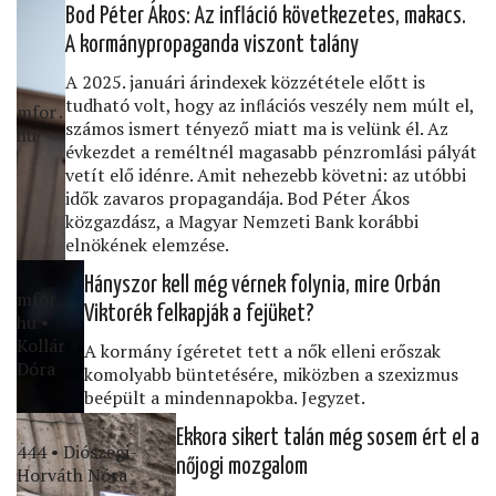
Bod Péter Ákos: Az inﬂáció következetes, makacs.
A kormánypropaganda viszont talány
A 2025. januári árindexek közzététele előtt is
tudható volt, hogy az inﬂációs veszély nem múlt el,
mfor․
számos ismert tényező miatt ma is velünk él. Az
hu
évkezdet a reméltnél magasabb pénzromlási pályát
vetít elő idénre. Amit nehezebb követni: az utóbbi
idők zavaros propagandája. Bod Péter Ákos
közgazdász, a Magyar Nemzeti Bank korábbi
elnökének elemzése.
Hányszor kell még vérnek folynia, mire Orbán
mfor․
Viktorék felkapják a fejüket?
hu •
Kollár
A kormány ígéretet tett a nők elleni erőszak
Dóra
komolyabb büntetésére, miközben a szexizmus
beépült a mindennapokba. Jegyzet.
Ekkora sikert talán még sosem ért el a
444 • Diószegi-
nőjogi mozgalom
Horváth Nóra