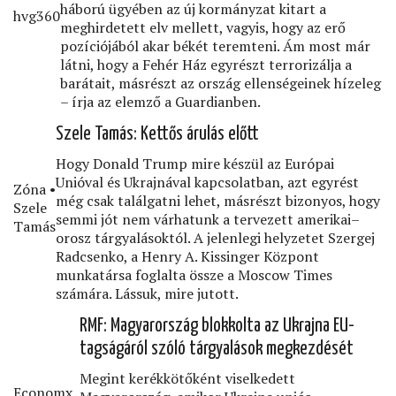
háború ügyében az új kormányzat kitart a
hvg360
meghirdetett elv mellett, vagyis, hogy az erő
pozíciójából akar békét teremteni. Ám most már
látni, hogy a Fehér Ház egyrészt terrorizálja a
barátait, másrészt az ország ellenségeinek hízeleg
– írja az elemző a Guardianben.
Szele Tamás: Kettős árulás előtt
Hogy Donald Trump mire készül az Európai
Unióval és Ukrajnával kapcsolatban, azt egyrést
Zóna •
még csak találgatni lehet, másrészt bizonyos, hogy
Szele
semmi jót nem várhatunk a tervezett amerikai–
Tamás
orosz tárgyalásoktól. A jelenlegi helyzetet Szergej
Radcsenko, a Henry A. Kissinger Központ
munkatársa foglalta össze a Moscow Times
számára. Lássuk, mire jutott.
RMF: Magyarország blokkolta az Ukrajna EU-
tagságáról szóló tárgyalások megkezdését
Megint kerékkötőként viselkedett
Economx․