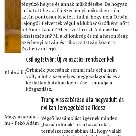
fényűző helyre és annak működésébe. De hogyan
juthatott be az ifjú Szechenyi, miközben róla
aztán pontosan lehetett tudni, hogy nem Orbán-
rajongó? Felvették végül a klubba? Grófként nőtt
fel Amerikában? Miért vett részt A dinasztia
készítésében? Mi a különbség és mi a hasonlóság
Széchenyi István és Tiborcz István között?
Exkluzív interjú.
Csillag István: Új választási rendszer kell
Orbánék puccsának semmi más célja nem
Klubrádió
volt, mint a személyes meggazdagodás és a
korlátlan hatalom kiépítése – mondja a
közgazdász.
Trump visszatérése óta megvadult és
nyíltan fenyegetőzik a Fidesz
Magyarnarancs․
Végső leszámolást ígérnek minden
hu • Fekő Ádám
„hazaárulónak”, és a hazaárulás
természetesen abban áll, hogy valaki