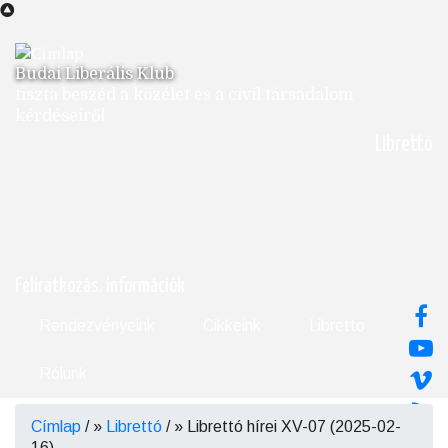
Ugrás
a
tartalomra
Budai Liberális Klub
tiszta beszéd a közélet és a civil társadalom
kérdéseiről
Librettó
Feliratkozás, információk
Rendezvényeink
Cikkeink
Libretto
Rólunk
Címlap
/
Librettó
/
Librettó hírei XV-07 (2025-02-
Morzsa
16)