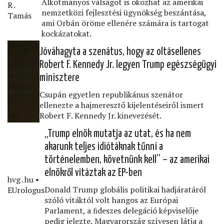
Alkotmányos válságot is okozhat az amerikai
R․
nemzetközi fejlesztési ügynökség beszántása,
Tamás
ami Orbán öröme ellenére számára is tartogat
kockázatokat.
Jóváhagyta a szenátus, hogy az oltásellenes
Robert F. Kennedy Jr. legyen Trump egészségügyi
Telex •
minisztere
Mizsur
András
Csupán egyetlen republikánus szenátor
ellenezte a hajmeresztő kijelentéseiről ismert
Robert F. Kennedy Jr. kinevezését.
„Trump elnök mutatja az utat, és ha nem
akarunk teljes idiótáknak tűnni a
történelemben, követnünk kell” – az amerikai
elnökről vitáztak az EP-ben
hvg․hu •
Donald Trump globális politikai hadjáratáról
EUrologus
szóló vitáktól volt hangos az Európai
Parlament, a ﬁdeszes delegáció képviselője
pedig jelezte, Magyarország szívesen látja a