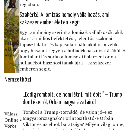
régióban.
Szakértő: A lomizás komoly vállalkozás, ami
százezer ember életén segít
Szabad
Európa
Egy tanulmány szerint a lomisok vállalkozók, akik
•
akár 15 milliós befektetést, jelentős szakmai
Keller-
tapasztalatot és kapcsolati hálójukat is bevetik,
Alánt
hogy hasznuk legyen a hulladék hasznosításából. A
Ákos
lomtalanítás során a lomisok több ezer tonna
hulladékot hasznosítanak újra – ez százezer
emberen segít.
Nemzetközi
„Eddig rombolt, de nem látni, mit épít” – Trump
döntéseiről, Orbán magyarázatairól
Tombol a Trump-tornádó, de vajon jó-e ez
Válasz
Magyarországnak? Forintosítható-e Orbán
Online •
Viktor és az elnök barátsága? Milyen világ jönne,
Vörös