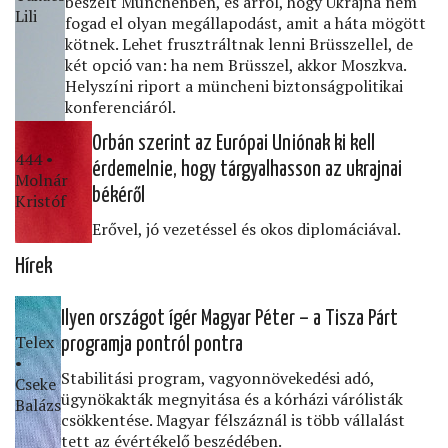
beszélt Münchenben, és arról, hogy Ukrajna nem
Lili
fogad el olyan megállapodást, amit a háta mögött
kötnek. Lehet frusztráltnak lenni Brüsszellel, de
két opció van: ha nem Brüsszel, akkor Moszkva.
Helyszíni riport a müncheni biztonságpolitikai
konferenciáról.
Orbán szerint az Európai Uniónak ki kell
444 •
érdemelnie, hogy tárgyalhasson az ukrajnai
Molnár
békéről
Kristóf
Erővel, jó vezetéssel és okos diplomáciával.
Hírek
Ilyen országot ígér Magyar Péter – a Tisza Párt
Telex
programja pontról pontra
•
Stabilitási program, vagyonnövekedési adó,
Cseke
ügynökakták megnyitása és a kórházi várólisták
Balázs
csökkentése. Magyar félszáznál is több vállalást
tett az évértékelő beszédében.