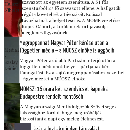
szavazott az egyetem szenátusa. A 31 fős
Halász
szenátusból 27 fő szavazott ellene. A hallgatók
Nikolett
régóta követelték a távozását. Koóssal
távozhatnak a helyettesei is. A MOME vezetése
Kopek Gábort, a korábbi rektort javasolja
ideiglenes ügyvivőnek.
Megroppanhat Magyar Péter kérése után a
Media1
független média – a MÚOSZ elnöke is aggódik
•
Magyar Péter az újabb Partizán interjú után a
Szalay
független médiumok helyett pártjának kér
Dániel
támogatást. Ez a sajtó megroppanásához vezethet
– ﬁgyelmeztet a MÚOSZ elnöke.
MOMSZ: 16 órára két szendvicset kapnak a
444 •
Budapestre rendelt mentősök
Bódog
A Magyarországi Mentődolgozók Szövetsége a
Bálint
lakossághoz fordul, hogy megpróbálják
biztosítani a napi egy meleg élelmezést.
Lázárra bíztak minden tárgyalást