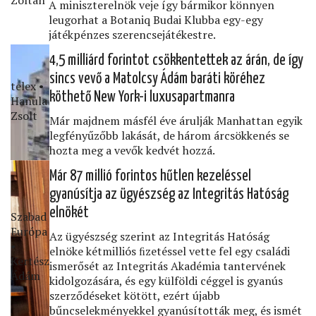
A miniszterelnök veje így bármikor könnyen
leugorhat a Botaniq Budai Klubba egy-egy
játékpénzes szerencsejátékestre.
4,5 milliárd forintot csökkentettek az árán, de így
sincs vevő a Matolcsy Ádám baráti köréhez
telex •
köthető New York-i luxusapartmanra
Hanula
Zsolt
Már majdnem másfél éve árulják Manhattan egyik
legfényűzőbb lakását, de három árcsökkenés se
hozta meg a vevők kedvét hozzá.
Már 87 millió forintos hűtlen kezeléssel
gyanúsítja az ügyészség az Integritás Hatóság
elnökét
Szabad
Európa
Az ügyészség szerint az Integritás Hatóság
•
elnöke kétmilliós ﬁzetéssel vette fel egy családi
Kertész
ismerősét az Integritás Akadémia tantervének
Ádám
kidolgozására, és egy külföldi céggel is gyanús
szerződéseket kötött, ezért újabb
bűncselekményekkel gyanúsították meg, és ismét