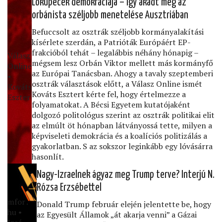
Lókupecek demokráciája – így akadt meg az
orbánista széljobb menetelése Ausztriában
Befuccsolt az osztrák széljobb kormányalakítási
kísérlete szerdán, a Patrióták Európáért EP-
frakcióból tehát – legalábbis néhány hónapig –
Válasz
mégsem lesz Orbán Viktor mellett más kormányfő
Online
az Európai Tanácsban. Ahogy a tavaly szeptemberi
•
osztrák választások előtt, a Válasz Online ismét
Kováts
Kováts Esztert kérte fel, hogy értelmezze a
Eszter
folyamatokat. A Bécsi Egyetem kutatójaként
dolgozó politológus szerint az osztrák politikai elit
az elmúlt öt hónapban látványossá tette, milyen a
képviseleti demokrácia és a koalíciós politizálás a
gyakorlatban. S az sokszor leginkább egy lóvásárra
hasonlít.
Nagy-Izraelnek ágyaz meg Trump terve? Interjú N.
Rózsa Erzsébettel
mfor․
Donald Trump február elején jelentette be, hogy
hu •
az Egyesült Államok „át akarja venni” a Gázai