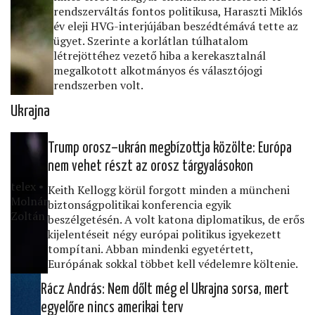
rendszerváltás fontos politikusa, Haraszti Miklós
év eleji HVG-interjújában beszédtémává tette az
ügyet. Szerinte a korlátlan túlhatalom
létrejöttéhez vezető hiba a kerekasztalnál
megalkotott alkotmányos és választójogi
rendszerben volt.
Ukrajna
Trump orosz–ukrán megbízottja közölte: Európa
nem vehet részt az orosz tárgyalásokon
telex •
Keith Kellogg körül forgott minden a müncheni
Molnár
biztonságpolitikai konferencia egyik
Zoltán
beszélgetésén. A volt katona diplomatikus, de erős
kijelentéseit négy európai politikus igyekezett
tompítani. Abban mindenki egyetértett,
Európának sokkal többet kell védelemre költenie.
Rácz András: Nem dőlt még el Ukrajna sorsa, mert
egyelőre nincs amerikai terv