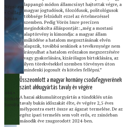
lappangó módon államcsínyt hajtottak végre, a
Népszava
magyar jogtudósok, ﬁlozófusok, politológusok
• Csillag
többsége felzúdult ezzel az értelmezéssel
István
szemben. Pedig Vörös Imre precízen
megindokolta álláspontját: „még a mostani
alaptörvény is kimondja: a magyar állam
működése a hatalom megosztásának elvén
alapszik, továbbá senkinek a tevékenysége nem
irányulhat a hatalom erőszakos megszerzésére
vagy gyakorlására, kizárólagos birtoklására, az
ilyen törekvésekkel szemben törvényes úton
mindenki jogosult és köteles fellépni.”
Összeomlott a magyar kormány csodafegyverének
szánt akkugyártás tavaly év végére
444 •
A hazai akkumulátorgyártás a tündöklés után
Székely
tavaly bukás időszakát élte, év végére 2,5 éves
Sarolta
mélypontra esett össze az ágazat termelése. De az
egész ipari termelés sem volt erős, ez zsinórban
második éve zsugorodott 2024-ben.