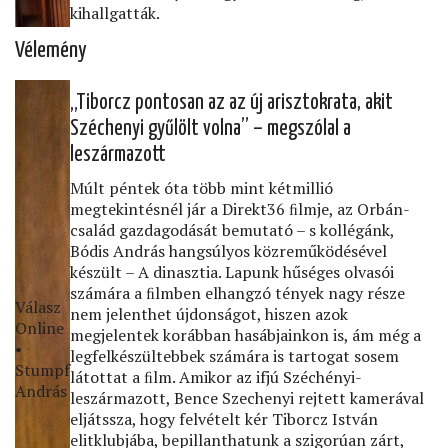
kihallgatták.
Vélemény
„Tiborcz pontosan az az új arisztokrata, akit
Széchenyi gyűlölt volna” – megszólal a
leszármazott
Múlt péntek óta több mint kétmillió
megtekintésnél jár a Direkt36 ﬁlmje, az Orbán-
család gazdagodását bemutató – s kollégánk,
Bódis András hangsúlyos közreműködésével
készült – A dinasztia. Lapunk hűséges olvasói
számára a ﬁlmben elhangzó tények nagy része
Válasz
nem jelenthet újdonságot, hiszen azok
Online
megjelentek korábban hasábjainkon is, ám még a
•
legfelkészültebbek számára is tartogat sosem
Stumpf
látottat a ﬁlm. Amikor az ifjú Széchényi-
András
leszármazott, Bence Szechenyi rejtett kamerával
eljátssza, hogy felvételt kér Tiborcz István
elitklubjába, bepillanthatunk a szigorúan zárt,