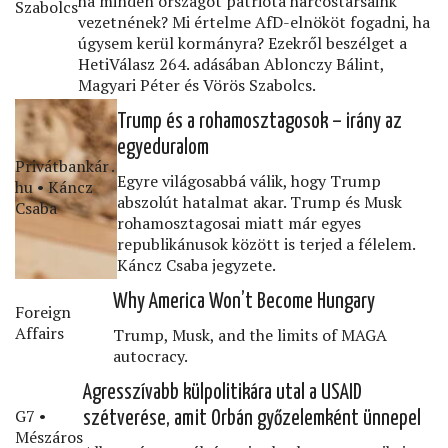
ha minden országot patrióta harcostársaink
Szabolcs
vezetnének? Mi értelme AfD-elnököt fogadni, ha
úgysem kerül kormányra? Ezekről beszélget a
HetiVálasz 264. adásában Ablonczy Bálint,
Magyari Péter és Vörös Szabolcs.
Trump és a rohamosztagosok – irány az
egyeduralom
Privátbankár․
Egyre világosabbá válik, hogy Trump
hu • Káncz
abszolút hatalmat akar. Trump és Musk
Csaba
rohamosztagosai miatt már egyes
republikánusok között is terjed a félelem.
Káncz Csaba jegyzete.
Why America Won’t Become Hungary
Foreign
Affairs
Trump, Musk, and the limits of MAGA
autocracy.
Agresszívabb külpolitikára utal a USAID
G7 •
szétverése, amit Orbán győzelemként ünnepel
Mészáros