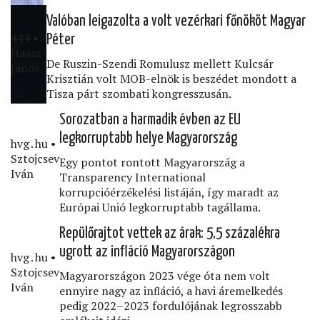
Valóban leigazolta a volt vezérkari főnököt Magyar
444 •
Péter
Haász
De Ruszin-Szendi Romulusz mellett Kulcsár
János
Krisztián volt MOB-elnök is beszédet mondott a
Tisza párt szombati kongresszusán.
Sorozatban a harmadik évben az EU
legkorruptabb helye Magyarország
hvg․hu •
Sztojcsev
Egy pontot rontott Magyarország a
Iván
Transparency International
korrupcióérzékelési listáján, így maradt az
Európai Unió legkorruptabb tagállama.
Repülőrajtot vettek az árak: 5,5 százalékra
ugrott az inﬂáció Magyarországon
hvg․hu •
Sztojcsev
Magyarországon 2023 vége óta nem volt
Iván
ennyire nagy az inﬂáció, a havi áremelkedés
pedig 2022–2023 fordulójának legrosszabb