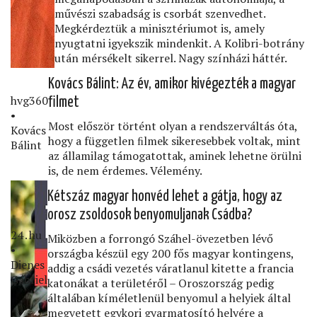
művészi szabadság is csorbát szenvedhet.
Megkérdeztük a minisztériumot is, amely
nyugtatni igyekszik mindenkit. A Kolibri-botrány
után mérsékelt sikerrel. Nagy színházi háttér.
Kovács Bálint: Az év, amikor kivégezték a magyar
hvg360
ﬁlmet
•
Most először történt olyan a rendszerváltás óta,
Kovács
hogy a független ﬁlmek sikeresebbek voltak, mint
Bálint
az államilag támogatottak, aminek lehetne örülni
is, de nem érdemes. Vélemény.
Kétszáz magyar honvéd lehet a gátja, hogy az
orosz zsoldosok benyomuljanak Csádba?
24․hu
Miközben a forrongó Száhel-övezetben lévő
•
országba készül egy 200 fős magyar kontingens,
Dienes
addig a csádi vezetés váratlanul kitette a francia
Gábriel
katonákat a területéről – Oroszország pedig
általában kíméletlenül benyomul a helyiek által
megvetett egykori gyarmatosító helyére a