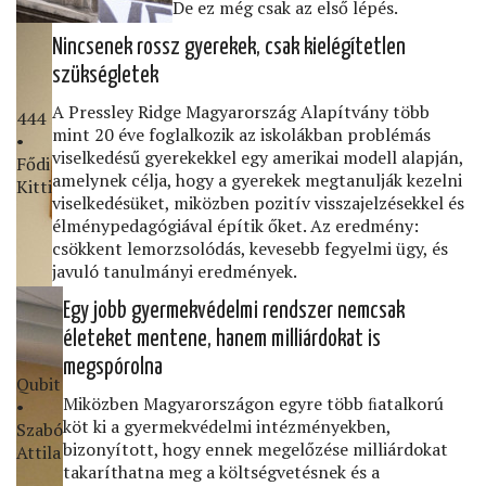
De ez még csak az első lépés.
Nincsenek rossz gyerekek, csak kielégítetlen
szükségletek
A Pressley Ridge Magyarország Alapítvány több
444
mint 20 éve foglalkozik az iskolákban problémás
•
viselkedésű gyerekekkel egy amerikai modell alapján,
Fődi
amelynek célja, hogy a gyerekek megtanulják kezelni
Kitti
viselkedésüket, miközben pozitív visszajelzésekkel és
élménypedagógiával építik őket. Az eredmény:
csökkent lemorzsolódás, kevesebb fegyelmi ügy, és
javuló tanulmányi eredmények.
Egy jobb gyermekvédelmi rendszer nemcsak
életeket mentene, hanem milliárdokat is
megspórolna
Qubit
Miközben Magyarországon egyre több ﬁatalkorú
•
köt ki a gyermekvédelmi intézményekben,
Szabó
bizonyított, hogy ennek megelőzése milliárdokat
Attila
takaríthatna meg a költségvetésnek és a