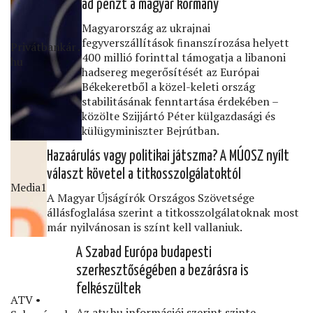
ad pénzt a magyar kormány
Magyarország az ukrajnai
fegyverszállítások ﬁnanszírozása helyett
Privátbankár․
400 millió forinttal támogatja a libanoni
hu
hadsereg megerősítését az Európai
Békekeretből a közel-keleti ország
stabilitásának fenntartása érdekében –
közölte Szijjártó Péter külgazdasági és
külügyminiszter Bejrútban.
Hazaárulás vagy politikai játszma? A MÚOSZ nyílt
választ követel a titkosszolgálatoktól
Media1
A Magyar Újságírók Országos Szövetsége
állásfoglalása szerint a titkosszolgálatoknak most
már nyilvánosan is színt kell vallaniuk.
A Szabad Európa budapesti
szerkesztőségében a bezárásra is
felkészültek
ATV •
Az atv.hu információi szerint szinte