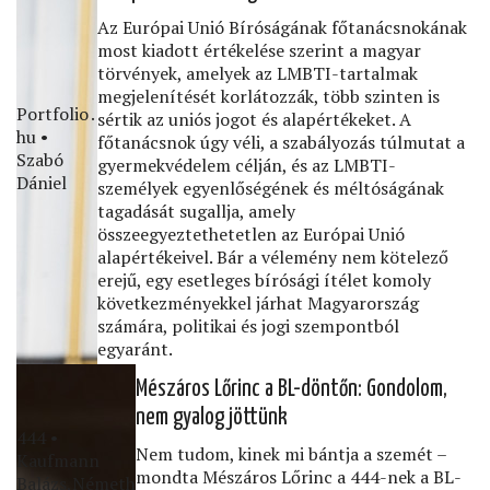
Az Európai Unió Bíróságának főtanácsnokának
most kiadott értékelése szerint a magyar
törvények, amelyek az LMBTI-tartalmak
megjelenítését korlátozzák, több szinten is
Portfolio․
sértik az uniós jogot és alapértékeket. A
hu •
főtanácsnok úgy véli, a szabályozás túlmutat a
Szabó
gyermekvédelem célján, és az LMBTI-
Dániel
személyek egyenlőségének és méltóságának
tagadását sugallja, amely
összeegyeztethetetlen az Európai Unió
alapértékeivel. Bár a vélemény nem kötelező
erejű, egy esetleges bírósági ítélet komoly
következményekkel járhat Magyarország
számára, politikai és jogi szempontból
egyaránt.
Mészáros Lőrinc a BL-döntőn: Gondolom,
nem gyalog jöttünk
444 •
Nem tudom, kinek mi bántja a szemét –
Kaufmann
mondta Mészáros Lőrinc a 444-nek a BL-
Balázs,Németh