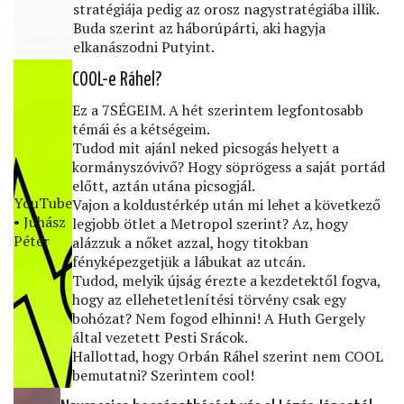
stratégiája pedig az orosz nagystratégiába illik.
Buda szerint az háborúpárti, aki hagyja
elkanászodni Putyint.
COOL-e Ráhel?
Ez a 7SÉGEIM. A hét szerintem legfontosabb
témái és a kétségeim.
Tudod mit ajánl neked picsogás helyett a
kormányszóvivő? Hogy söprögess a saját portád
előtt, aztán utána picsogjál.
YouTube
Vajon a koldustérkép után mi lehet a következő
• Juhász
legjobb ötlet a Metropol szerint? Az, hogy
Péter
alázzuk a nőket azzal, hogy titokban
fényképezgetjük a lábukat az utcán.
Tudod, melyik újság érezte a kezdetektől fogva,
hogy az ellehetetlenítési törvény csak egy
bohózat? Nem fogod elhinni! A Huth Gergely
által vezetett Pesti Srácok.
Hallottad, hogy Orbán Ráhel szerint nem COOL
bemutatni? Szerintem cool!