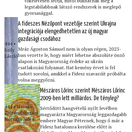
tökéletesen leírja, mitől bukhatnak meg a
legstabilabbnak látszó rendszerek is meglepő
gyorsasággal.
A ﬁdeszes Nézőpont vezetője szerint Ukrajna
integrációja elengedhetetlen az új magyar
gazdasági csodához
444 •
Mráz Ágoston Sámuel nem is olyan régen, 2023-
Szily
ban vezette le, hogy miért lehetne abszolúte önző
László
alapon is Magyarország érdeke az ukrán
csatlakozási folyamat. Hat kemény érvet is fel
tudott sorolni, amikkel a Fidesz szavazóit próbálta
volna meggyőzni.
Mészáros Lőrinc szerint Mészáros Lőrinc
2009-ben lett milliárdos. De tényleg?
444 • Haszán
Sértődött hangvételű nyílt levélben
Zoltán,Diószegi-
magyarázta Magyarország leggazdagabb
Horváth Nóra
embere Magyar Péternek, hogy ő már a
Fidesz hatalomra kerülése előtt is