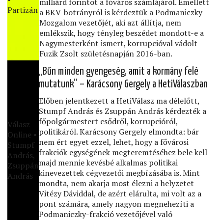
milliárd forintot a főváros számlájáról. Emellett
Partizán
a BKV-botrányról is kérdeztük a Podmaniczky
Mozgalom vezetőjét, aki azt állítja, nem
emlékszik, hogy tényleg beszédet mondott-e a
Nagymesterként ismert, korrupcióval vádolt
Fuzik Zsolt születésnapján 2016-ban.
„Bűn minden gyengeség, amit a kormány felé
mutatunk” – Karácsony Gergely a HetiVálaszban
Előben jelentkezett a HetiVálasz ma délelőtt,
Stumpf András és Zsuppán András kérdezték a
főpolgármestert csődről, korrupcióról,
Válasz
politikáról. Karácsony Gergely elmondta: bár
Online •
nem ért egyet ezzel, lehet, hogy a fővárosi
Stumpf
frakciók egységének megteremtéséhez bele kell
András,
majd mennie kevésbé alkalmas politikai
Zsuppán
kinevezettek cégvezetői megbízásába is. Mint
András
mondta, nem akarja most élezni a helyzetet
Vitézy Dáviddal, de azért elárulta, mi volt az a
pont számára, amely nagyon megnehezíti a
Podmaniczky-frakció vezetőjével való