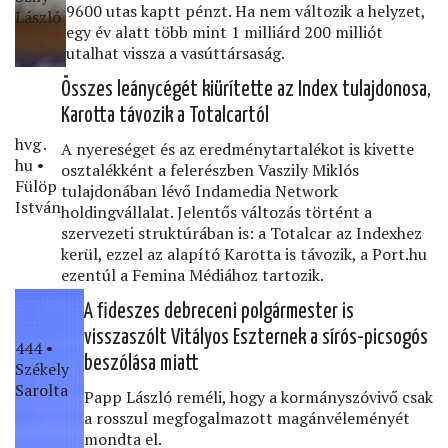
9600 utas kaptt pénzt. Ha nem változik a helyzet,
László
egy év alatt több mint 1 milliárd 200 milliót
utalhat vissza a vasúttársaság.
Összes leánycégét kiürítette az Index tulajdonosa,
Karotta távozik a Totalcartól
hvg․
A nyereséget és az eredménytartalékot is kivette
hu •
osztalékként a felerészben Vaszily Miklós
Fülöp
tulajdonában lévő Indamedia Network
István
holdingvállalat. Jelentős változás történt a
szervezeti struktúrában is: a Totalcar az Indexhez
kerül, ezzel az alapító Karotta is távozik, a Port.hu
ezentúl a Femina Médiához tartozik.
A ﬁdeszes debreceni polgármester is
visszaszólt Vitályos Eszternek a sírós-picsogós
444 •
beszólása miatt
Székely
Sarolta
Papp László reméli, hogy a kormányszóvivő csak
a rosszul megfogalmazott magánvéleményét
mondta el.