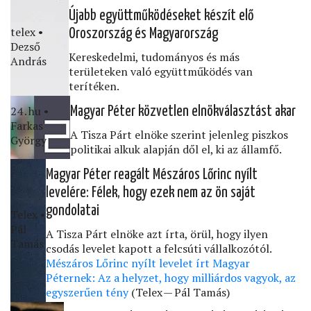
Újabb együttműködéseket készít elő
telex •
Oroszország és Magyarország
Dezső
Kereskedelmi, tudományos és más
András
területeken való együttműködés van
terítéken.
24․hu •
Magyar Péter közvetlen elnökválasztást akar
Farkas
A Tisza Párt elnöke szerint jelenleg piszkos
György
politikai alkuk alapján dől el, ki az államfő.
Magyar Péter reagált Mészáros Lőrinc nyílt
levelére: Félek, hogy ezek nem az ön saját
gondolatai
Telex •
Pál
A Tisza Párt elnöke azt írta, örül, hogy ilyen
Tamás
csodás levelet kapott a felcsúti vállalkozótól.
Mészáros Lőrinc nyílt levelet írt Magyar
Péternek: Az a helyzet, hogy milliárdos vagyok, az
egyszerűen tény
(Telex — Pál Tamás)