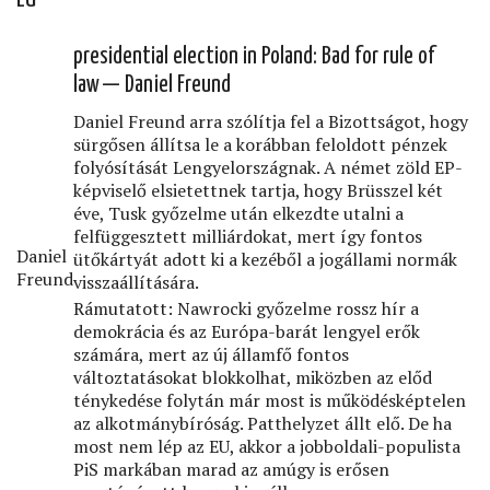
presidential election in Poland: Bad for rule of
law — Daniel Freund
Daniel Freund arra szólítja fel a Bizottságot, hogy
sürgősen állítsa le a korábban feloldott pénzek
folyósítását Lengyelországnak. A német zöld EP-
képviselő elsietettnek tartja, hogy Brüsszel két
éve, Tusk győzelme után elkezdte utalni a
felfüggesztett milliárdokat, mert így fontos
Daniel
ütőkártyát adott ki a kezéből a jogállami normák
Freund
visszaállítására.
Rámutatott: Nawrocki győzelme rossz hír a
demokrácia és az Európa-barát lengyel erők
számára, mert az új államfő fontos
változtatásokat blokkolhat, miközben az előd
ténykedése folytán már most is működésképtelen
az alkotmánybíróság. Patthelyzet állt elő. De ha
most nem lép az EU, akkor a jobboldali-populista
PiS markában marad az amúgy is erősen