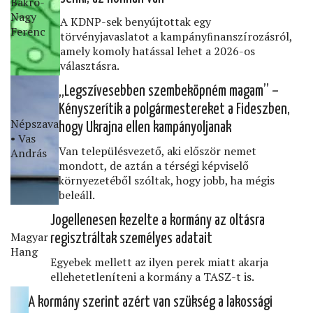
Bakró-
Nagy
A KDNP-sek benyújtottak egy
Ferenc
törvényjavaslatot a kampányﬁnanszírozásról,
amely komoly hatással lehet a 2026-os
választásra.
„Legszívesebben szembeköpném magam” –
Kényszerítik a polgármestereket a Fideszben,
Népszava
hogy Ukrajna ellen kampányoljanak
• Vas
Van településvezető, aki először nemet
András
mondott, de aztán a térségi képviselő
környezetéből szóltak, hogy jobb, ha mégis
beleáll.
Jogellenesen kezelte a kormány az oltásra
Magyar
regisztráltak személyes adatait
Hang
Egyebek mellett az ilyen perek miatt akarja
ellehetetleníteni a kormány a TASZ-t is.
A kormány szerint azért van szükség a lakossági