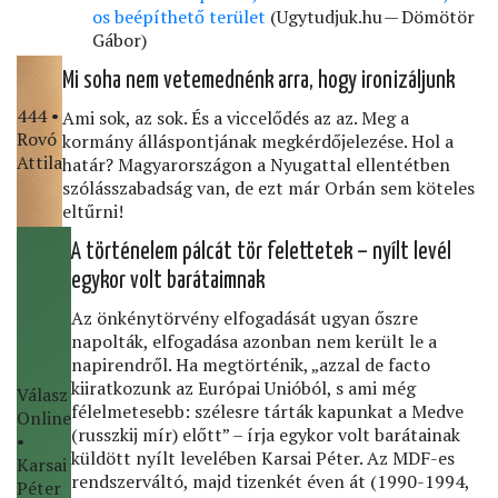
os beépíthető terület
(Ugytudjuk.hu — Dömötör
Gábor)
Mi soha nem vetemednénk arra, hogy ironizáljunk
444 •
Ami sok, az sok. És a viccelődés az az. Meg a
Rovó
kormány álláspontjának megkérdőjelezése. Hol a
Attila
határ? Magyarországon a Nyugattal ellentétben
szólásszabadság van, de ezt már Orbán sem köteles
eltűrni!
A történelem pálcát tör felettetek – nyílt levél
egykor volt barátaimnak
Az önkénytörvény elfogadását ugyan őszre
napolták, elfogadása azonban nem került le a
napirendről. Ha megtörténik, „azzal de facto
kiiratkozunk az Európai Unióból, s ami még
Válasz
félelmetesebb: szélesre tárták kapunkat a Medve
Online
(russzkij mír) előtt” – írja egykor volt barátainak
•
küldött nyílt levelében Karsai Péter. Az MDF-es
Karsai
rendszerváltó, majd tizenkét éven át (1990-1994,
Péter