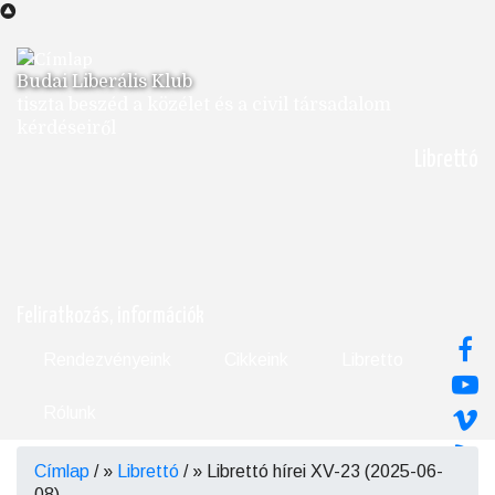
Ugrás
a
tartalomra
Budai Liberális Klub
tiszta beszéd a közélet és a civil társadalom
kérdéseiről
Librettó
Feliratkozás, információk
Rendezvényeink
Cikkeink
Libretto
Rólunk
Címlap
/
Librettó
/
Librettó hírei XV-23 (2025-06-
Morzsa
08)