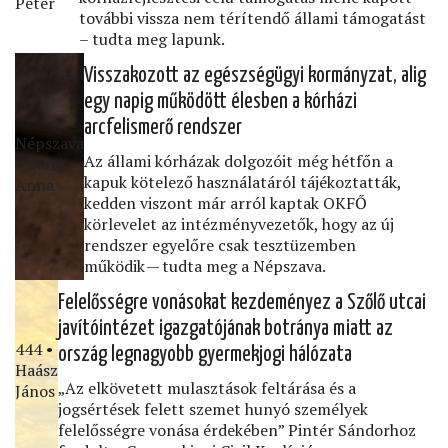
Péter
további vissza nem térítendő állami támogatást
– tudta meg lapunk.
Visszakozott az egészségügyi kormányzat, alig
egy napig működött élesben a kórházi
arcfelismerő rendszer
Népszava
Az állami kórházak dolgozóit még hétfőn a
• Danó
kapuk kötelező használatáról tájékoztatták,
Anna
kedden viszont már arról kaptak OKFŐ
körlevelet az intézményvezetők, hogy az új
rendszer egyelőre csak tesztüzemben
működik — tudta meg a Népszava.
Felelősségre vonásokat kezdeményez a Szőlő utcai
javítóintézet igazgatójának botránya miatt az
444 •
ország legnagyobb gyermekjogi hálózata
Haász
„Az elkövetett mulasztások feltárása és a
János
jogsértések felett szemet hunyó személyek
felelősségre vonása érdekében” Pintér Sándorhoz