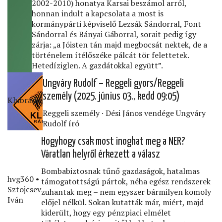
2002-2010) honatya Karsai beszámol arról,
honnan indult a kapcsolata a most is
kormánypárti képviselő Lezsák Sándorral, Font
Sándorral és Bányai Gáborral, sorait pedig így
zárja: „a Jóisten tán majd megbocsát nektek, de a
történelem ítélőszéke pálcát tör felettetek.
Hetedíziglen. A gazdátokkal együtt”.
Ungváry Rudolf – Reggeli gyors/Reggeli
személy (2025. június 03., kedd 09:05)
Klubrádió
Reggeli személy · Dési János vendége Ungváry
Rudolf író
Hogyhogy csak most inoghat meg a NER?
Váratlan helyről érkezett a válasz
Bombabiztosnak tűnő gazdaságok, hatalmas
hvg360 •
támogatottságú pártok, néha egész rendszerek
Sztojcsev
zuhantak meg – nem egyszer bármilyen komoly
Iván
előjel nélkül. Sokan kutatták már, miért, majd
kiderült, hogy egy pénzpiaci elmélet