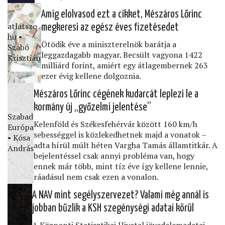
Amíg elolvasod ezt a cikket, Mészáros Lőrinc
atlatszo․
megkeresi az egész éves ﬁzetésedet
hu •
Ötödik éve a miniszterelnök barátja a
Szabó
leggazdagabb magyar. Becsült vagyona 1422
Krisztián
milliárd forint, amiért egy átlagembernek 263
ezer évig kellene dolgoznia.
Mészáros Lőrinc cégének kudarcát leplezi le a
kormány új „győzelmi jelentése”
Szabad
Kelenföld és Székesfehérvár között 160 km/h
Európa
sebességgel is közlekedhetnek majd a vonatok –
• Kósa
adta hírül múlt héten Vargha Tamás államtitkár. A
András
bejelentéssel csak annyi probléma van, hogy
ennek már több, mint tíz éve így kellene lennie,
ráadásul nem csak ezen a vonalon.
A NAV mint segélyszervezet? Valami még annál is
jobban bűzlik a KSH szegénységi adatai körül
A Központi Statisztikai Hivatal jövedelemadatai