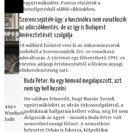
együttműködést. Fontos részletek a
beszélgetésből alábbi cikkünkben.
Szerencsejáték-ügy: a kaszinókra nem vonatkozik
az adócsökkentés, de az így is Budapest
kivéreztetését szolgálja
telex •
Weiler
18 milliárd forintot vesz ki az önkormányzatok
Vilmos
zsebéből a Szerencsejáték Zrt.-re vonatkozó
adóváltozás. A történet egy félreérthető 1991-es
törvény adójogi értelmezésétől a főváros anyagi
ellehetelenítéséig tart.
Buda Péter: Ha egy kémvád megalapozott, azt
nem így kell kezelni
Ha valóban felmerült, hogy Ruszin-Szendi
együttműködött az ukrán titkosszolgálattal, a
444 •
politikának hallgatnia kellett volna, míg fel nem
Windisch
dolgozzák az ügyet — mondta Buda Péter volt
Judit
nemzetbiztonsági főtiszt. A nemzetközi
helyzetet Orbán is fokozza, külpolitikai