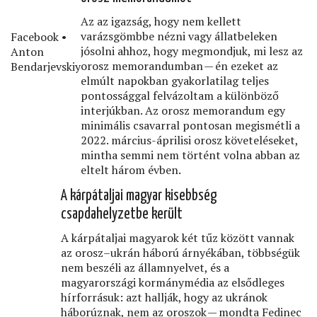
Az az igazság, hogy nem kellett
varázsgömbbe nézni vagy állatbeleken
Facebook •
jósolni ahhoz, hogy megmondjuk, mi lesz az
Anton
orosz memorandumban — én ezeket az
Bendarjevskiy
elmúlt napokban gyakorlatilag teljes
pontossággal felvázoltam a különböző
interjúkban. Az orosz memorandum egy
minimális csavarral pontosan megismétli a
2022. március-áprilisi orosz követeléseket,
mintha semmi nem történt volna abban az
eltelt három évben.
A kárpátaljai magyar kisebbség
csapdahelyzetbe került
A kárpátaljai magyarok két tűz között vannak
az orosz–ukrán háború árnyékában, többségük
nem beszéli az államnyelvet, és a
magyarországi kormánymédia az elsődleges
hírforrásuk: azt hallják, hogy az ukránok
háborúznak, nem az oroszok — mondta Fedinec