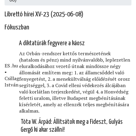
Librettó hírei XV-23 (2025-06-08)
Fókuszban
A diktatúrák fegyvere a káosz
Az Orbán-rendszer kettős természetének
(hatalom és pénz) mind nyilvánvalóbb, leplezetlen
ES․hu
eluralkodásához vezető útnak mindössze négy
•
állomását említem meg: 1. az államcsőddel való
Csillag
fenyegetést, 2. a menekültválság előidézését orosz
István
segítséggel, 3. a Covid elleni védekezés álcájában
való korlátlan terjeszkedést, végül 4. a Honvédség
feletti uralom, illetve Budapest megbénításának
kísérletét, amely az ellenzék teljes megbénítására
alkalmas.
Tóta W. Árpád: Állítsátok meg a Fideszt, Gulyás
Gergő ki akar szállni!