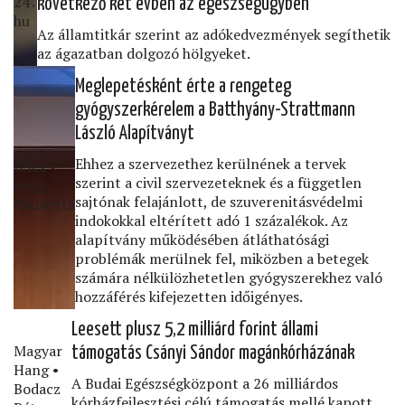
24․
következő két évben az egészségügyben
hu
Az államtitkár szerint az adókedvezmények segíthetik
az ágazatban dolgozó hölgyeket.
Meglepetésként érte a rengeteg
gyógyszerkérelem a Batthyány-Strattmann
László Alapítványt
Ehhez a szervezethez kerülnének a tervek
telex •
szerint a civil szervezeteknek és a független
Nagy
sajtónak felajánlott, de szuverenitásvédelmi
Nikoletta
indokokkal eltérített adó 1 százalékok. Az
alapítvány működésében átláthatósági
problémák merülnek fel, miközben a betegek
számára nélkülözhetetlen gyógyszerekhez való
hozzáférés kifejezetten időigényes.
Leesett plusz 5,2 milliárd forint állami
Magyar
támogatás Csányi Sándor magánkórházának
Hang •
A Budai Egészségközpont a 26 milliárdos
Bodacz
kórházfejlesztési célú támogatás mellé kapott