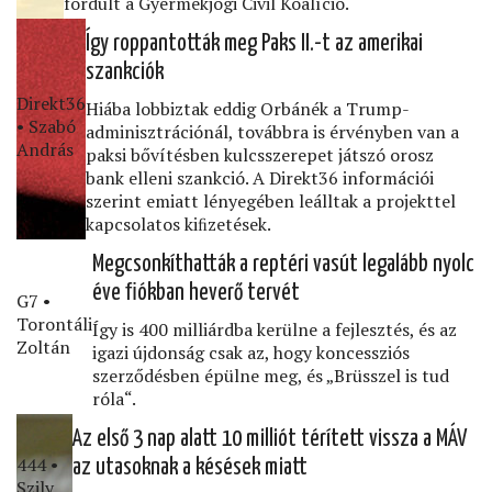
fordult a Gyermekjogi Civil Koalíció.
Így roppantották meg Paks II.-t az amerikai
szankciók
Direkt36
Hiába lobbiztak eddig Orbánék a Trump-
• Szabó
adminisztrációnál, továbbra is érvényben van a
András
paksi bővítésben kulcsszerepet játszó orosz
bank elleni szankció. A Direkt36 információi
szerint emiatt lényegében leálltak a projekttel
kapcsolatos kiﬁzetések.
Megcsonkíthatták a reptéri vasút legalább nyolc
éve ﬁókban heverő tervét
G7 •
Torontáli
Így is 400 milliárdba kerülne a fejlesztés, és az
Zoltán
igazi újdonság csak az, hogy koncessziós
szerződésben épülne meg, és „Brüsszel is tud
róla“.
Az első 3 nap alatt 10 milliót térített vissza a MÁV
444 •
az utasoknak a késések miatt
Szily