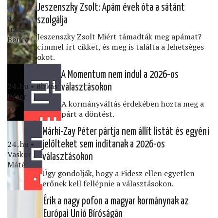
Jeszenszky Zsolt: Apám évek óta a sátánt
444 •
szolgálja
Inkei
Jeszenszky Zsolt Miért támadták meg apámat?
Bence
címmel írt cikket, és meg is találta a lehetséges
okot.
A Momentum nem indul a 2026-os
24․hu • Birkás
választásokon
Péter
A kormányváltás érdekében hozta meg a
párt a döntést.
Márki-Zay Péter pártja nem állít listát és egyéni
24․hu •
jelölteket sem indítanak a 2026-os
Vaskor
választásokon
Máté
Úgy gondolják, hogy a Fidesz ellen egyetlen
erőnek kell fellépnie a választásokon.
Érik a nagy pofon a magyar kormánynak az
Európai Unió Bíróságán