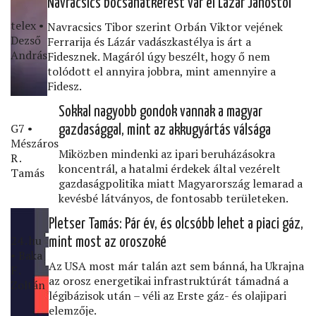
Navracsics bocsánatkérést vár el Lázár Jánostól
telex •
Navracsics Tibor szerint Orbán Viktor vejének
Dezső
Ferrarija és Lázár vadászkastélya is árt a
András
Fidesznek. Magáról úgy beszélt, hogy ő nem
tolódott el annyira jobbra, mint amennyire a
Fidesz.
Sokkal nagyobb gondok vannak a magyar
G7 •
gazdasággal, mint az akkugyártás válsága
Mészáros
Miközben mindenki az ipari beruházásokra
R․
koncentrál, a hatalmi érdekek által vezérelt
Tamás
gazdaságpolitika miatt Magyarország lemarad a
kevésbé látványos, de fontosabb területeken.
Pletser Tamás: Pár év, és olcsóbb lehet a piaci gáz,
24․hu
mint most az oroszoké
• Baka
Az USA most már talán azt sem bánná, ha Ukrajna
F․
az orosz energetikai infrastruktúrát támadná a
Zoltán
légibázisok után – véli az Erste gáz- és olajipari
elemzője.