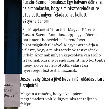
Ruszin-Szendi Romulusz: Egy bálvány dőlne le,
ha elmondanám, hogy a miniszterelnök mire
utasított, milyen feladatokat kellett
végrehajtanom
Sajtótájékoztatót tartott Magyar Péter és
telex •
Ruszin-Szendi Romulusz, épp egy időben a
Presinszky
parlament honvédelmi és rendészeti
Judit
bizottságának ülésével. Magyar arra várja a
választ, hogy a miniszterelnök testvérének,
Orbán Áronnak milyen kapcsolata van Holló
Istvánnal, Ruszin-Szendi szerint ha ő börtönbe
megy, akkor az négyötödös választási
nyereséget biztosít a Tiszának.
Jeszenszky Géza a jövő héten már előadást tart
444 •
Ukrajnáról
Inkei
Megvan a remény, hogy a kalapáccsal
Bence
megtámadott volt külügyminiszter teljesen
felépül.