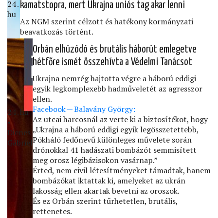
24․
kamatstopra, mert Ukrajna uniós tag akar lenni
hu
Az NGM szerint célzott és hatékony kormányzati
beavatkozás történt.
Orbán elhúzódó és brutális háborút emlegetve
hétfőre ismét összehívta a Védelmi Tanácsot
Ukrajna nemrég hajtotta végre a háború eddigi
egyik legkomplexebb hadműveletét az agresszor
ellen.
Facebook — Balavány György:
24․hu
Az utcai harcosnál az verte ki a biztosítékot, hogy
•
„Ukrajna a háború eddigi egyik legösszetettebb,
Dienes
Pókháló fedőnevű különleges művelete során
Gábriel
drónokkal 41 hadászati bombázót semmisített
meg orosz légibázisokon vasárnap.”
Érted, nem civil létesítményeket támadtak, hanem
bombázókat iktattak ki, amelyeket az ukrán
lakosság ellen akartak bevetni az oroszok.
És ez Orbán szerint tűrhetetlen, brutális,
rettenetes.