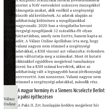
szerint a NAV esetenként százezres összegekkel
támogatja azokat, akik enélkül a szegénységi
küszöb alá kerülnének. Az adatok alapján az
adóhatóság különösen a nyugdíjasokkal
Válasz
nagyvonalú: 2020-ban a vizsgálatba bevont
Online
öregségi nyugdíjasok 52 százaléka élt olyan
• Élő
háztartásban, amely nem ﬁzette, hanem kapta az
Anita
adót. A Válasz Online áprilisban írta meg, hogy
valami nagyon nem stimmel a szegénységi
adatokkal, a KSH viszont azt válaszolta: érdemben
nem változtatja meg a számokat. Most öt kutató
cikkünkkel egyidőben megjelenő tanulmánya
üzeni: ha a KSH számai korrektek, akkor az
adóhatóság vált a legnagyobb hazai jótékonysági
szervezetté. Ami nonszensz. Valami nagyon nem
stimmel a szegénységi adatokkal, második rész.
A magyar kormány és a Siemens kicselezte Berlint
a paksi építkezésen
Válasz
Online
A Paks II. Zrt. honlapján kedden megjelent hír
•