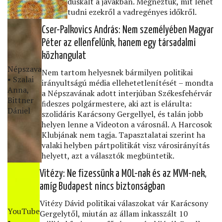
dúskált a javakban. Megnéztük, mit lehet
tudni ezekről a vadregényes időkről.
Cser-Palkovics András: Nem személyében Magyar
Péter az ellenfelünk, hanem egy társadalmi
közhangulat
Népszava
Nem tartom helyesnek bármilyen politikai
• Szalai
irányultságú média ellehetetlenítését – mondta
Anna,
a Népszavának adott interjúban Székesfehérvár
Bittner
ﬁdeszes polgármestere, aki azt is elárulta:
Dániel
szolidáris Karácsony Gergellyel, és talán jobb
helyen lenne a Videoton a városnál. A Harcosok
Klubjának nem tagja. Tapasztalatai szerint ha
valaki helyben pártpolitikát visz városirányítás
helyett, azt a választók megbüntetik.
Vitézy: Ne ﬁzessünk a MOL-nak és az MVM-nek,
amíg Budapest nincs biztonságban
Vitézy Dávid politikai válaszokat vár Karácsony
YouTube
Gergelytől, miután az állam inkasszált 10
•