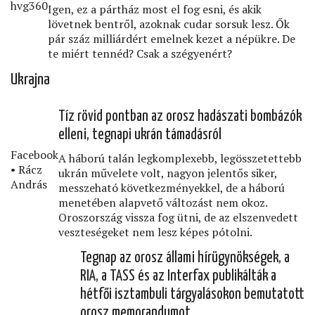
hvg360
Igen, ez a pártház most el fog esni, és akik
lövetnek bentről, azoknak cudar sorsuk lesz. Ők
pár száz milliárdért emelnek kezet a népükre. De
te miért tennéd? Csak a szégyenért?
Ukrajna
Tíz rövid pontban az orosz hadászati bombázók
elleni, tegnapi ukrán támadásról
Facebook
A háború talán legkomplexebb, legösszetettebb
• Rácz
ukrán művelete volt, nagyon jelentős siker,
András
messzeható következményekkel, de a háború
menetében alapvető változást nem okoz.
Oroszország vissza fog ütni, de az elszenvedett
veszteségeket nem lesz képes pótolni.
Tegnap az orosz állami hírügynökségek, a
RIA, a TASS és az Interfax publikálták a
hétfői isztambuli tárgyalásokon bemutatott
orosz memorandumot