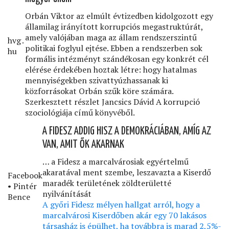
Orbán Viktor az elmúlt évtizedben kidolgozott egy
államilag irányított korrupciós megastruktúrát,
amely valójában maga az állam rendszerszintű
hvg․
politikai foglyul ejtése. Ebben a rendszerben sok
hu
formális intézményt szándékosan egy konkrét cél
elérése érdekében hoztak létre: hogy hatalmas
mennyiségekben szivattyúzhassanak ki
közforrásokat Orbán szűk köre számára.
Szerkesztett részlet Jancsics Dávid A korrupció
szociológiája című könyvéből.
A FIDESZ ADDIG HISZ A DEMOKRÁCIÁBAN, AMÍG AZ
VAN, AMIT ŐK AKARNAK
… a Fidesz a marcalvárosiak egyértelmű
akaratával ment szembe, leszavazta a Kiserdő
Facebook
maradék területének zöldterületté
• Pintér
nyilvánítását
Bence
A győri Fidesz mélyen hallgat arról, hogy a
marcalvárosi Kiserdőben akár egy 70 lakásos
társasház is épülhet, ha továbbra is marad 2,5%-