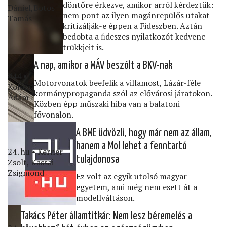
döntőre érkezve, amikor arról kérdeztük:
Dániel,Botos
nem pont az ilyen magánrepülős utakat
Tamás
kritizálják-e éppen a Fideszben. Aztán
bedobta a ﬁdeszes nyilatkozót kedvenc
trükkjeit is.
A nap, amikor a MÁV beszólt a BKV-nak
444 •
Motorvonatok beefelik a villamost, Lázár-féle
Kolozsi
kormánypropaganda szól az elővárosi járatokon.
Ádám
Közben épp műszaki hiba van a balatoni
fővonalon.
A BME üdvözli, hogy már nem az állam,
hanem a Mol lehet a fenntartó
24․hu • Kerner
tulajdonosa
Zsolt, Kassai
Zsigmond
Ez volt az egyik utolsó magyar
egyetem, ami még nem esett át a
modellváltáson.
Takács Péter államtitkár: Nem lesz béremelés a