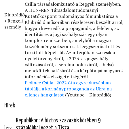
Csilla társadalomkutató a Reggeli személyben.
A HUN-REN Társadalomtudományi
Klubrádió
Kutatóközpont tudományos főmunkatársa a
• Reggeli
Klubrádió műsorában részletesen beszélt arról,
személy
hogyan keveredik a propaganda, a félelem, az
identitás és a jogi szabályozás egy olyan
komplex rendszerben, amelyből a magyar
közvélemény sokszor csak leegyszerűsített és
torzított képet lát. Az interjúban szó esik a
nyelvtörvényekről, a 2023-as jogszabály-
változásokról, a sérelmi politikáról, a belső
menekültek hatásáról és a kárpátaljai magyarok
információs elszigeteltségéről.
Fedinec Csilla | 2022 óta egyre durvábban
táplálja a kormánypropaganda az Ukrajna-
ellenes hangulatot
(Youtube — Klubrádió)
Hírek
Republikon: A biztos szavazók körében 9
hvg․
százalékkal vezet a Tisza