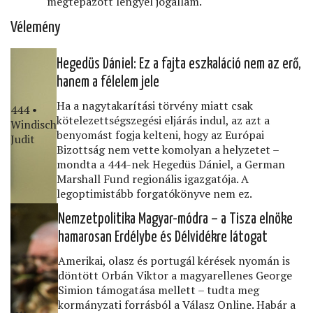
megtépázott lengyel jogállam.
Vélemény
Hegedüs Dániel: Ez a fajta eszkaláció nem az erő,
hanem a félelem jele
Ha a nagytakarítási törvény miatt csak
444 •
kötelezettségszegési eljárás indul, az azt a
Windisch
benyomást fogja kelteni, hogy az Európai
Judit
Bizottság nem vette komolyan a helyzetet –
mondta a 444-nek Hegedüs Dániel, a German
Marshall Fund regionális igazgatója. A
legoptimistább forgatókönyve nem ez.
Nemzetpolitika Magyar-módra – a Tisza elnöke
hamarosan Erdélybe és Délvidékre látogat
Amerikai, olasz és portugál kérések nyomán is
döntött Orbán Viktor a magyarellenes George
Simion támogatása mellett – tudta meg
kormányzati forrásból a Válasz Online. Habár a