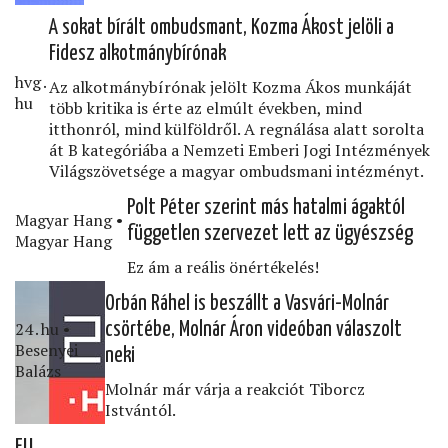
A sokat bírált ombudsmant, Kozma Ákost jelöli a
Fidesz alkotmánybírónak
hvg․
Az alkotmánybírónak jelölt Kozma Ákos munkáját
hu
több kritika is érte az elmúlt években, mind
itthonról, mind külföldről. A regnálása alatt sorolta
át B kategóriába a Nemzeti Emberi Jogi Intézmények
Világszövetsége a magyar ombudsmani intézményt.
Polt Péter szerint más hatalmi ágaktól
Magyar Hang •
független szervezet lett az ügyészség
Magyar Hang
Ez ám a reális önértékelés!
Orbán Ráhel is beszállt a Vasvári-Molnár
24․hu •
csörtébe, Molnár Áron videóban válaszolt
Besenyei
neki
Balázs
Molnár már várja a reakciót Tiborcz
Istvántól.
EU