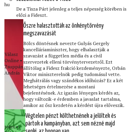
hu
De a Tisza Párt jelenleg a teljes népesség körében is
előzi a Fideszt.
Őszre halasztották az önkénytörvény
megszavazását
Bölcs döntésnek nevezte Gulyás Gergely
kancelláriaminiszter, hogy elhalasztják a
Válasz
szavazást a független média és a civil
Online •
szervezetek elleni törvénytervezetről. Ezt
Zsuppán
állítólag a Fidesz frakció kezdeményezte, Orbán
András
Viktor miniszterelnök pedig tudomásul vette.
Meghátrálás vagy szándékos időhúzás? Ez a két
lehetséges értelmezése a mostani
bejelentésének. Az igazán lényeges kérdés az,
hogy változik-e érdemben a javaslat tartalma,
amikor az ősz kezdetén a kérdést újra előveszik.
Végtelen pénzt költhetnének a jelöltek és
pártok a kampányban, azt sem nézné majd
telex •
senki, az honnan van