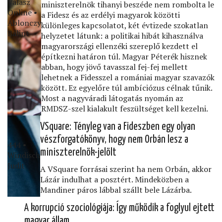
Válasz
miniszterelnök tihanyi beszéde nem rombolta le
Online •
a Fidesz és az erdélyi magyarok közötti
Ablonczy
különleges kapcsolatot, két évtizede szokatlan
Bálint
helyzetet látunk: a politikai hibát kihasználva
magyarországi ellenzéki szereplő kezdett el
építkezni határon túl. Magyar Péterék hisznek
abban, hogy jövő tavasszal fej-fej mellett
lehetnek a Fidesszel a romániai magyar szavazók
között. Ez egyelőre túl ambíciózus célnak tűnik.
Most a nagyváradi látogatás nyomán az
RMDSZ-szel kialakult feszültséget kell kezelni.
VSquare: Tényleg van a Fideszben egy olyan
vészforgatókönyv, hogy nem Orbán lesz a
444 •
miniszterelnök-jelölt
Windisch
Judit
A VSquare forrásai szerint ha nem Orbán, akkor
Lázár indulhat a posztért. Mindeközben a
Mandiner páros lábbal szállt bele Lázárba.
A korrupció szociológiája: Így működik a foglyul ejtett
magyar állam