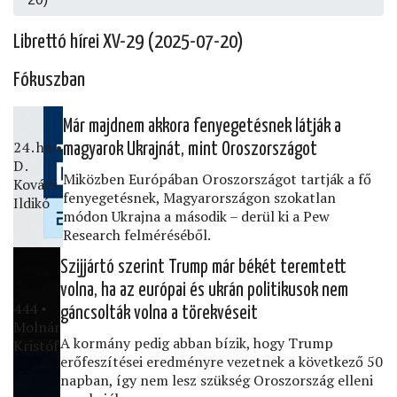
Librettó hírei XV-29 (2025-07-20)
Fókuszban
Már majdnem akkora fenyegetésnek látják a
24․hu •
magyarok Ukrajnát, mint Oroszországot
D․
Miközben Európában Oroszországot tartják a fő
Kovács
fenyegetésnek, Magyarországon szokatlan
Ildikó
módon Ukrajna a második – derül ki a Pew
Research felméréséből.
Szijjártó szerint Trump már békét teremtett
volna, ha az európai és ukrán politikusok nem
444 •
gáncsolták volna a törekvéseit
Molnár
A kormány pedig abban bízik, hogy Trump
Kristóf
erőfeszítései eredményre vezetnek a következő 50
napban, így nem lesz szükség Oroszország elleni