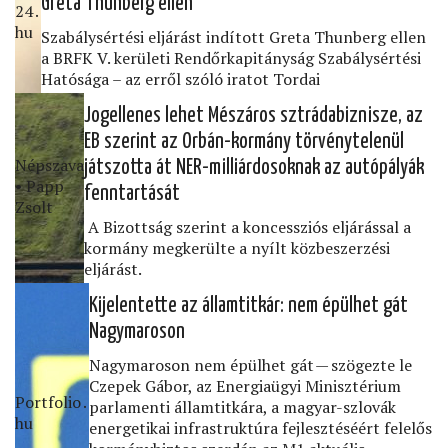
Greta Thunberg ellen
24․
hu
Szabálysértési eljárást indított Greta Thunberg ellen
a BRFK V. kerületi Rendőrkapitányság Szabálysértési
Hatósága – az erről szóló iratot Tordai
Jogellenes lehet Mészáros sztrádabiznisze, az
EB szerint az Orbán-kormány törvénytelenül
Népszava
játszotta át NER-milliárdosoknak az autópályák
• Papp
fenntartását
Zsolt
A Bizottság szerint a koncessziós eljárással a
kormány megkerülte a nyílt közbeszerzési
eljárást.
Kijelentette az államtitkár: nem épülhet gát
Nagymaroson
Nagymaroson nem épülhet gát — szögezte le
Czepek Gábor, az Energiaügyi Minisztérium
Portfolio․
parlamenti államtitkára, a magyar-szlovák
hu
energetikai infrastruktúra fejlesztéséért felelős