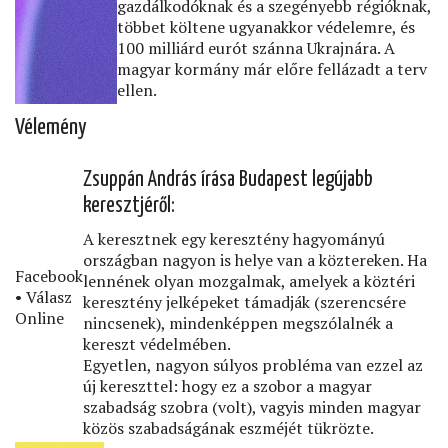
gazdálkodóknak és a szegényebb régióknak,
többet költene ugyanakkor védelemre, és
100 milliárd eurót szánna Ukrajnára. A
magyar kormány már előre fellázadt a terv
ellen.
Vélemény
Zsuppán András írása Budapest legújabb
keresztjéről:
A keresztnek egy keresztény hagyományú
országban nagyon is helye van a köztereken. Ha
Facebook
lennének olyan mozgalmak, amelyek a köztéri
• Válasz
keresztény jelképeket támadják (szerencsére
Online
nincsenek), mindenképpen megszólalnék a
kereszt védelmében.
Egyetlen, nagyon súlyos probléma van ezzel az
új kereszttel: hogy ez a szobor a magyar
szabadság szobra (volt), vagyis minden magyar
közös szabadságának eszméjét tükrözte.