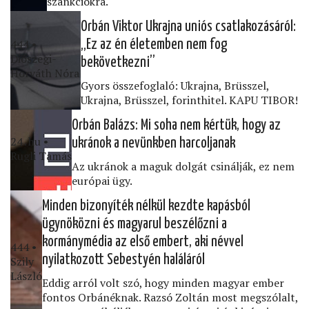
szankciókra.
Orbán Viktor Ukrajna uniós csatlakozásáról:
444 •
„Ez az én életemben nem fog
Diószegi-
bekövetkezni”
Horváth Nóra
Gyors összefoglaló: Ukrajna, Brüsszel,
Ukrajna, Brüsszel, forinthitel. KAPU TIBOR!
Orbán Balázs: Mi soha nem kértük, hogy az
24․hu •
ukránok a nevünkben harcoljanak
Rugli Tamás
Az ukránok a maguk dolgát csinálják, ez nem
európai ügy.
Minden bizonyíték nélkül kezdte kapásból
ügynöközni és magyarul beszélőzni a
kormánymédia az első embert, aki névvel
444 •
nyilatkozott Sebestyén haláláról
Szily
László
Eddig arról volt szó, hogy minden magyar ember
fontos Orbánéknak. Razsó Zoltán most megszólalt,