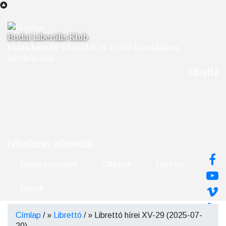
Ugrás
a
tartalomra
Budai Liberális Klub
tiszta beszéd a közélet és a civil társadalom
kérdéseiről
Librettó
Feliratkozás, információk
Rendezvényeink
Cikkeink
Libretto
Rólunk
Címlap
/
Librettó
/
Librettó hírei XV-29 (2025-07-
Morzsa
20)