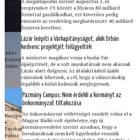
A megállapodás szerint augusztus 1. és
Madzin
szeptember 19. között a főváros 80 milliárd
Emília
forinttal gazdálkodhat, ezt követően pedig
visszatér az eredetileg meghatározott 40 milliárd
forintos kerethez.
Lázár leépíti a Várkapitányságot, akik Orbán
kedvenc projektjét felügyelték
444 •
A miniszter magához vonja a budai Vár
Kolozsi
újjáépítését, de a volt munkatársak nem akarnak
Ádám
Lázár alatt dolgozni. Az átalakításból újabb
csúszások lehetnek, a cél, hogy a választásokig
legalább a külső kulisszák meglegyenek.
Pázmány Campus: Nem érdekli a kormányt az
önkormányzat tiltakozása
Szabad
Az önkormányzat védettséget rendelt volna el a
Európa
Magyar Rádió volt épületeire, egy új
•
kormányrendelet szerint azonban, hogy a
Fazekas
beruházóknak nem kell ﬁgyelembe venniük
Pálma
semmilyen helyi építési szabályt. Pikó András, a