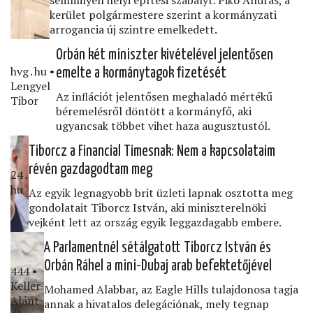
kerület polgármestere szerint a kormányzati
arrogancia új szintre emelkedett.
Orbán két miniszter kivételével jelentősen
hvg․hu •
emelte a kormánytagok ﬁzetését
Lengyel
Az inﬂációt jelentősen meghaladó mértékű
Tibor
béremelésről döntött a kormányfő, aki
ugyancsak többet vihet haza augusztustól.
Tiborcz a Financial Timesnak: Nem a kapcsolataim
révén gazdagodtam meg
24․
hu
Az egyik legnagyobb brit üzleti lapnak osztotta meg
gondolatait Tiborcz István, aki miniszterelnöki
vejként lett az ország egyik leggazdagabb embere.
A Parlamentnél sétálgatott Tiborcz István és
Orbán Ráhel a mini-Dubaj arab befektetőjével
444 •
Keller-
Mohamed Alabbar, az Eagle Hills tulajdonosa tagja
Alánt
annak a hivatalos delegációnak, mely tegnap