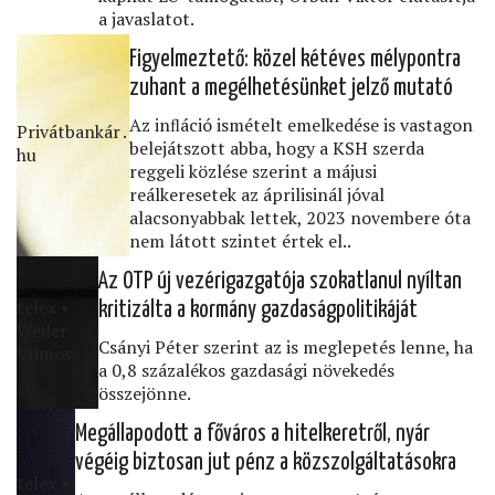
a javaslatot.
Figyelmeztető: közel kétéves mélypontra
zuhant a megélhetésünket jelző mutató
Az inﬂáció ismételt emelkedése is vastagon
Privátbankár․
belejátszott abba, hogy a KSH szerda
hu
reggeli közlése szerint a májusi
reálkeresetek az áprilisinál jóval
alacsonyabbak lettek, 2023 novembere óta
nem látott szintet értek el..
Az OTP új vezérigazgatója szokatlanul nyíltan
telex •
kritizálta a kormány gazdaságpolitikáját
Weiler
Csányi Péter szerint az is meglepetés lenne, ha
Vilmos
a 0,8 százalékos gazdasági növekedés
összejönne.
Megállapodott a főváros a hitelkeretről, nyár
végéig biztosan jut pénz a közszolgáltatásokra
telex •