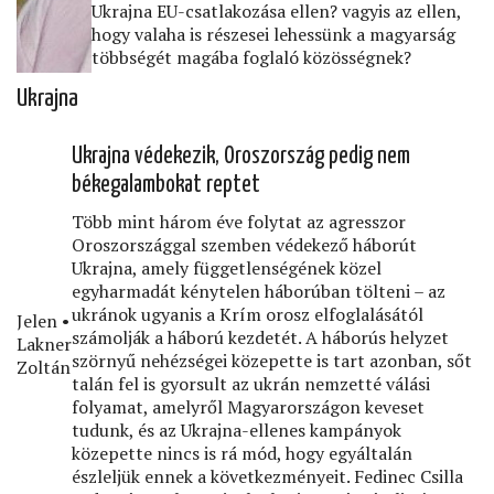
Ukrajna EU-csatlakozása ellen? vagyis az ellen,
hogy valaha is részesei lehessünk a magyarság
többségét magába foglaló közösségnek?
Ukrajna
Ukrajna védekezik, Oroszország pedig nem
békegalambokat reptet
Több mint három éve folytat az agresszor
Oroszországgal szemben védekező háborút
Ukrajna, amely függetlenségének közel
egyharmadát kénytelen háborúban tölteni – az
ukránok ugyanis a Krím orosz elfoglalásától
Jelen •
számolják a háború kezdetét. A háborús helyzet
Lakner
szörnyű nehézségei közepette is tart azonban, sőt
Zoltán
talán fel is gyorsult az ukrán nemzetté válási
folyamat, amelyről Magyarországon keveset
tudunk, és az Ukrajna-ellenes kampányok
közepette nincs is rá mód, hogy egyáltalán
észleljük ennek a következményeit. Fedinec Csilla