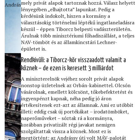
mely privát alapok tartoznak hozzá. Válasz helyett
András
lényegében „elhajtotta” lapunkat. Pedig a
kérdésünk indokolt, hiszen a kormány a
választásokig történelmi léptékű ingatlaneladásra
készül – éppen Tiborcz belpesti vadászterületén.
Árulnak több minisztériumi főhadiszállást, a teljes
NAV-tömböt és az államkincstári Lechner-
épületet is.
Rendkívüli: a Tiborcz-kör visszaadott valamit a
köznek – de ezen is keresett 3 milliárdot
A miniszterelnök vejéhez sorolt privát alapok
nonstop üzletelnek az Orbán-kabinettel. Olcsón
vásárolnak, emellett kölcsönt, tőkebefektetést és
ingyenpénzt kapnak, néha pedig jó áron
Válasz
értékesítenek ezt-azt az államnak. Ami ez utóbbit
Online
illeti: eddig csak új portékákat – irodatömböket,
• Bódis
naperőműveket – sóztak rá a kormányra,
András
korábban privatizált régi javakat nemigen
szolgáltattak vissza a köznek. Most ez is
megtörtént: az Andrássy úti volt MÁV-palotát