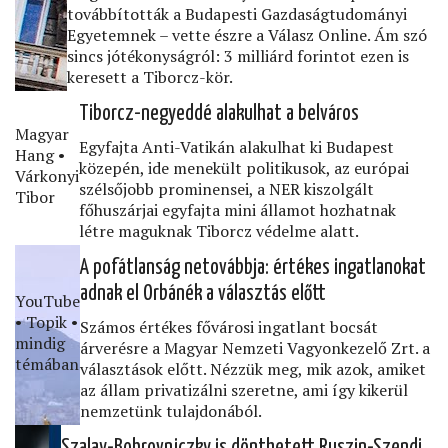
továbbították a Budapesti Gazdaságtudományi
Egyetemnek – vette észre a Válasz Online. Ám szó
sincs jótékonyságról: 3 milliárd forintot ezen is
keresett a Tiborcz-kör.
Tiborcz-negyeddé alakulhat a belváros
Magyar
Egyfajta Anti-Vatikán alakulhat ki Budapest
Hang •
közepén, ide menekült politikusok, az európai
Várkonyi
szélsőjobb prominensei, a NER kiszolgált
Tibor
főhuszárjai egyfajta mini államot hozhatnak
létre maguknak Tiborcz védelme alatt.
A pofátlanság netovábbja: értékes ingatlanokat
adnak el Orbánék a választás előtt
YouTube
• Topik •
Számos értékes fővárosi ingatlant bocsát
mindig
árverésre a Magyar Nemzeti Vagyonkezelő Zrt. a
témában
választások előtt. Nézzük meg, mik azok, amiket
az állam privatizálni szeretne, ami így kikerül
nemzetünk tulajdonából.
Szalay-Bobrovniczky is dönthetett Ruszin-Szendi