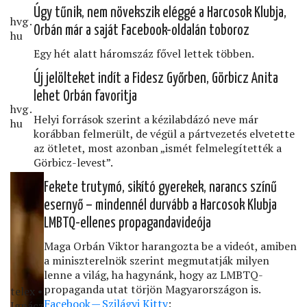
Úgy tűnik, nem növekszik eléggé a Harcosok Klubja,
hvg․
Orbán már a saját Facebook-oldalán toboroz
hu
Egy hét alatt háromszáz fővel lettek többen.
Új jelölteket indít a Fidesz Győrben, Görbicz Anita
lehet Orbán favoritja
hvg․
Helyi források szerint a kézilabdázó neve már
hu
korábban felmerült, de végül a pártvezetés elvetette
az ötletet, most azonban „ismét felmelegítették a
Görbicz-levest”.
Fekete trutymó, sikító gyerekek, narancs színű
esernyő – mindennél durvább a Harcosok Klubja
LMBTQ-ellenes propagandavideója
Maga Orbán Viktor harangozta be a videót, amiben
a miniszterelnök szerint megmutatják milyen
lenne a világ, ha hagynánk, hogy az LMBTQ-
propaganda utat törjön Magyarországon is.
telex •
Facebook — Szilágyi Kitty
:
Ignácz