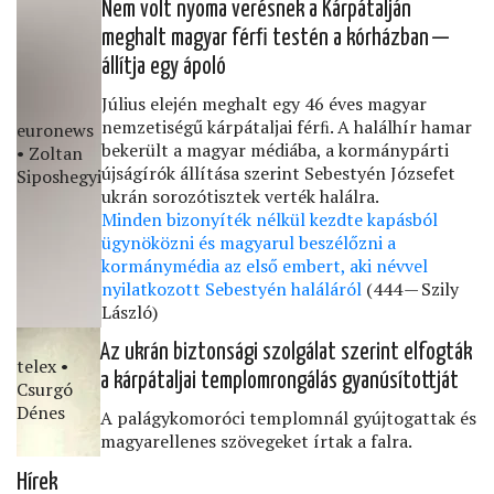
Nem volt nyoma verésnek a Kárpátalján
meghalt magyar férﬁ testén a kórházban —
állítja egy ápoló
Július elején meghalt egy 46 éves magyar
nemzetiségű kárpátaljai férﬁ. A halálhír hamar
euronews
bekerült a magyar médiába, a kormánypárti
• Zoltan
újságírók állítása szerint Sebestyén Józsefet
Siposhegyi
ukrán sorozótisztek verték halálra.
Minden bizonyíték nélkül kezdte kapásból
ügynöközni és magyarul beszélőzni a
kormánymédia az első embert, aki névvel
nyilatkozott Sebestyén haláláról
(444 — Szily
László)
Az ukrán biztonsági szolgálat szerint elfogták
telex •
a kárpátaljai templomrongálás gyanúsítottját
Csurgó
Dénes
A palágykomoróci templomnál gyújtogattak és
magyarellenes szövegeket írtak a falra.
Hírek