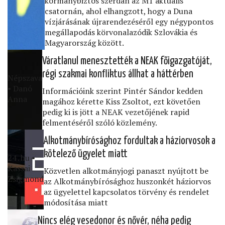
kormánybiztos szerdán az M1 aktuális
csatornán, ahol elhangzott, hogy a Duna
vízjárásának újrarendezéséről egy négypontos
megállapodás körvonalazódik Szlovákia és
Magyarország között.
Váratlanul menesztették a NEAK főigazgatóját,
régi szakmai konﬂiktus állhat a háttérben
Népszava
• Danó
Információink szerint Pintér Sándor kedden
Anna
magához kérette Kiss Zsoltot, ezt követően
pedig ki is jött a NEAK vezetőjének rapid
felmentéséről szóló közlemény.
Alkotmánybírósághoz fordultak a háziorvosok a
kötelező ügyelet miatt
24․hu •
Kassai
Közvetlen alkotmányjogi panaszt nyújtott be
Zsigmond
az Alkotmánybírósághoz huszonkét háziorvos
az ügyelettel kapcsolatos törvény és rendelet
módosítása miatt
Nincs elég vesedonor és nővér, néha pedig