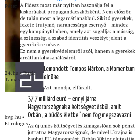
A Fidesz most már nyíltan használja fel a
Péter
kiskorúakat propagandaeszközként. Nem először,
de talán most a legarcátlanabbul. Sikító gyerekek,
fekete trutymó, narancssárga esernyő – mindez
egy kampányﬁlmben, amely azt sugallja: a másság,
a színesség, a szabad identitás veszélyt jelent a
gyerekekre nézve.
Ez nem a gyerekvédelemről szól, hanem a gyerekek
arcátlan kihasználásáról.
Lemondott Tompos Márton, a Momentum
24․hu • Rugli
elnöke
Tamás
Azt mondja, elfáradt.
37,7 milliárd euró – ennyi járna
Magyarországnak a költségvetésből, amit
Orbán „a büdös életbe” nem fog megszavazni
hvg․hu •
EUrologus
Az új uniós költségvetés kimagaslóan sok pénzt
juttatna Magyarországnak, de mivel Ukrajna is
kaphat EU-támogatást, Orbán Viktor elutasítja