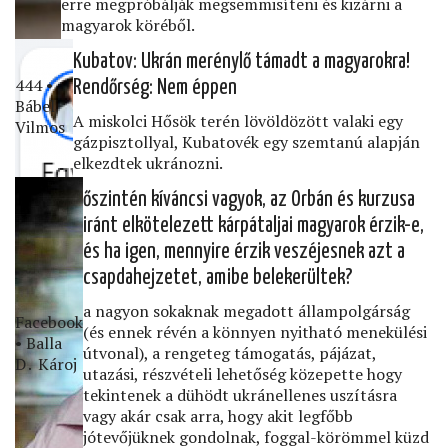
erre megpróbálják megsemmisíteni és kizárni a
magyarok köréből.
Kubatov: Ukrán merénylő támadt a magyarokra!
444 •
Rendőrség: Nem éppen
Bábel
A miskolci Hősök terén lövöldözött valaki egy
Vilmos
gázpisztollyal, Kubatovék egy szemtanú alapján
elkezdtek ukránozni.
őszintén kíváncsi vagyok, az Orbán és kurzusa
iránt elkötelezett kárpátaljai magyarok érzik-e,
és ha igen, mennyire érzik veszéjesnek azt a
csapdahejzetet, amibe belekerültek?
a nagyon sokaknak megadott állampolgárság
Facebook
(és ennek révén a könnyen nyitható menekülési
• Balla
útvonal), a rengeteg támogatás, pájázat,
D․ Károj
utazási, részvételi lehetőség közepette hogy
tekintenek a dühödt ukránellenes uszításra
vagy akár csak arra, hogy akit legfőbb
jótevőjüknek gondolnak, foggal-körömmel küzd