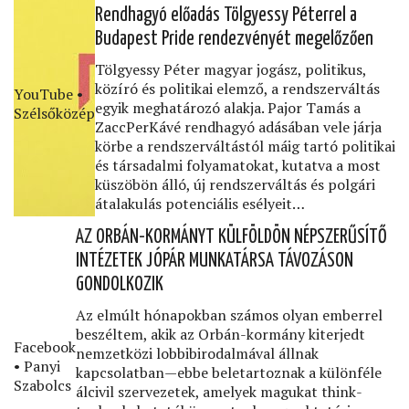
Rendhagyó előadás Tölgyessy Péterrel a
Budapest Pride rendezvényét megelőzően
Tölgyessy Péter magyar jogász, politikus,
közíró és politikai elemző, a rendszerváltás
YouTube •
egyik meghatározó alakja. Pajor Tamás a
Szélsőközép
ZaccPerKávé rendhagyó adásában vele járja
körbe a rendszerváltástól máig tartó politikai
és társadalmi folyamatokat, kutatva a most
küszöbön álló, új rendszerváltás és polgári
átalakulás potenciális esélyeit…
AZ ORBÁN-KORMÁNYT KÜLFÖLDÖN NÉPSZERŰSÍTŐ
INTÉZETEK JÓPÁR MUNKATÁRSA TÁVOZÁSON
GONDOLKOZIK
Az elmúlt hónapokban számos olyan emberrel
beszéltem, akik az Orbán-kormány kiterjedt
Facebook
nemzetközi lobbibirodalmával állnak
• Panyi
kapcsolatban—ebbe beletartoznak a különféle
Szabolcs
álcivil szervezetek, amelyek magukat think-