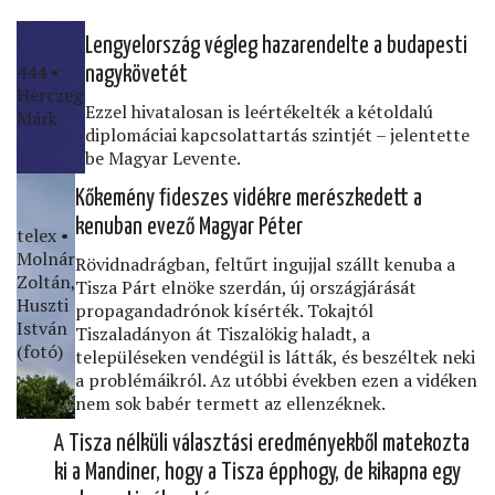
Lengyelország végleg hazarendelte a budapesti
444 •
nagykövetét
Herczeg
Ezzel hivatalosan is leértékelték a kétoldalú
Márk
diplomáciai kapcsolattartás szintjét – jelentette
be Magyar Levente.
Kőkemény ﬁdeszes vidékre merészkedett a
kenuban evező Magyar Péter
telex •
Molnár
Rövidnadrágban, feltűrt ingujjal szállt kenuba a
Zoltán,
Tisza Párt elnöke szerdán, új országjárását
Huszti
propagandadrónok kísérték. Tokajtól
István
Tiszaladányon át Tiszalökig haladt, a
(fotó)
településeken vendégül is látták, és beszéltek neki
a problémáikról. Az utóbbi években ezen a vidéken
nem sok babér termett az ellenzéknek.
A Tisza nélküli választási eredményekből matekozta
ki a Mandiner, hogy a Tisza épphogy, de kikapna egy