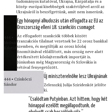
tudományos kutatóval, Ukrajna, Kárpátalja és a
közép-európai kisebbségek szakértőjével arról az
Ukrajnáról is beszélgettünk, amit nem ismerünk.
Egy hónapnyi alkudozás után elfogadta az EU az
Oroszország elleni 18. szankciós csomagot
Az elfogadott szankciók többek között
444 •
tranzakciós tilalmat vezetnek be 22 orosz bankkal
Molnár
szemben, és megtiltják az orosz kőolaj
Kristóf
ﬁnomításával előállított, más ország neve alatt
értékesített kőolajtermékek importját is.
Júniusban még Magyarország és Szlovákia is
vétóval fenyegetőzött.
Új miniszterelnöke lesz Ukrajnának
444 • Czinkóczi
Sándor
Zelenszkij Julija Sziridenkót jelölte
ki.
“Csalódtam Putyinban. Azt hittem, hogy két
hónappal ezelőtt megállapodtunk, de