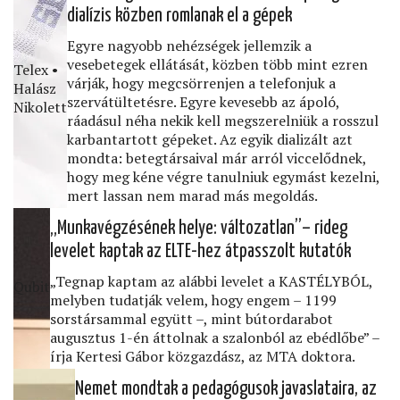
dialízis közben romlanak el a gépek
Egyre nagyobb nehézségek jellemzik a
vesebetegek ellátását, közben több mint ezren
Telex •
várják, hogy megcsörrenjen a telefonjuk a
Halász
szervátültetésre. Egyre kevesebb az ápoló,
Nikolett
ráadásul néha nekik kell megszerelniük a rosszul
karbantartott gépeket. Az egyik dializált azt
mondta: betegtársaival már arról viccelődnek,
hogy meg kéne végre tanulniuk egymást kezelni,
mert lassan nem marad más megoldás.
„Munkavégzésének helye: változatlan”– rideg
levelet kaptak az ELTE-hez átpasszolt kutatók
„Tegnap kaptam az alábbi levelet a KASTÉLYBÓL,
Qubit
melyben tudatják velem, hogy engem – 1199
sorstársammal együtt –, mint bútordarabot
augusztus 1-én áttolnak a szalonból az ebédlőbe” –
írja Kertesi Gábor közgazdász, az MTA doktora.
Nemet mondtak a pedagógusok javaslataira, az