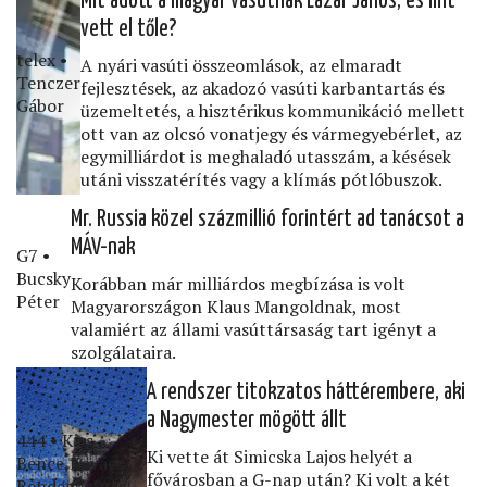
Mit adott a magyar vasútnak Lázár János, és mit
vett el tőle?
telex •
A nyári vasúti összeomlások, az elmaradt
Tenczer
fejlesztések, az akadozó vasúti karbantartás és
Gábor
üzemeltetés, a hisztérikus kommunikáció mellett
ott van az olcsó vonatjegy és vármegyebérlet, az
egymilliárdot is meghaladó utasszám, a késések
utáni visszatérítés vagy a klímás pótlóbuszok.
Mr. Russia közel százmillió forintért ad tanácsot a
MÁV-nak
G7 •
Bucsky
Korábban már milliárdos megbízása is volt
Péter
Magyarországon Klaus Mangoldnak, most
valamiért az állami vasúttársaság tart igényt a
szolgálataira.
A rendszer titokzatos háttérembere, aki
a Nagymester mögött állt
444 • Kiss
Ki vette át Simicska Lajos helyét a
Bence,Kovács
fővárosban a G-nap után? Ki volt a két
Bendegúz,Ács