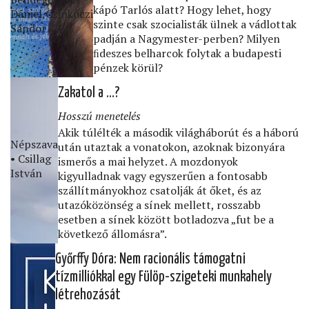
kápó Tarlós alatt? Hogy lehet, hogy
Dániel,Czinkóczi
szinte csak szocialisták ülnek a vádlottak
Sándor
padján a Nagymester-perben? Milyen
ﬁdeszes belharcok folytak a budapesti
pénzek körül?
Zakatol a …?
Hosszú menetelés
Akik túlélték a második világháborút és a háború
Népszava
után utaztak a vonatokon, azoknak bizonyára
• Csillag
ismerős a mai helyzet. A mozdonyok
István
kigyulladnak vagy egyszerűen a fontosabb
szállítmányokhoz csatolják át őket, és az
utazóközönség a sínek mellett, rosszabb
esetben a sínek között botladozva „fut be a
következő állomásra”.
Győrffy Dóra: Nem racionális támogatni
tízmilliókkal egy Fülöp-szigeteki munkahely
létrehozását