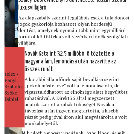
luxusvillájáról
24․hu
•
Az alapszabály szerint legalábbis csak a tulajdonosi
Kozák
jogok gyakorlója hozhatott olyan horderejű
Dániel
döntést, amelynek nyomán több mint egymilliárd
forintot költöttek a volt vezérkari főnök szolgálati
villájára.
Novák Katalint 32,5 millióból öltöztette a
magyar állam, lemondása után hazavitte az
összes ruhát
telex •
A korábbi államfőnek saját bevallása szerint
Panyi
„pokoli másfél éve” volt a lemondása óta, de
Szabolcs,
vigasztalódhatott az elnöksége alatt begyűjtött
Szőke
ruhatárával. A Direkt36 által megszerzett
Dániel
adatok szerint a ruhák többségét Novák a
távozása után ingyen megtartotta, a kisebb
részét pedig jóval áron alul megvásárolta a volt
munkahelyétől.