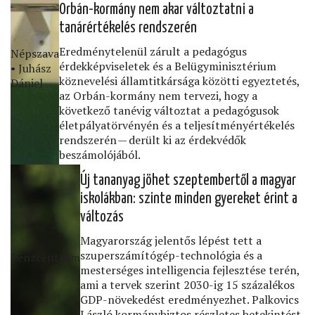
Orbán-kormány nem akar változtatni a
tanárértékelés rendszerén
Eredménytelenül zárult a pedagógus
Népszava
érdekképviseletek és a Belügyminisztérium
• Juhász
köznevelési államtitkársága közötti egyeztetés,
Dániel
az Orbán-kormány nem tervezi, hogy a
következő tanévig változtat a pedagógusok
életpályatörvényén és a teljesítményértékelés
rendszerén — derült ki az érdekvédők
beszámolójából.
Új tananyag jöhet szeptembertől a magyar
iskolákban: szinte minden gyereket érint a
változás
Magyarország jelentős lépést tett a
szuperszámítógép-technológia és a
Pénzcentrum
mesterséges intelligencia fejlesztése terén,
ami a tervek szerint 2030-ig 15 százalékos
GDP-növekedést eredményezhet. Palkovics
László kormánybiztos részletes betekintést