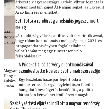
Ákos
érkezett Magyarországra. Orbán Viktor fogadta is
Mohammed bin Zájed Ál Nahján sejket, az Egyesült
Arab Emírségek elnökét.
Betiltotta a rendőrség a helsinkis jogászt, mert
meleg
444 •
„A rendőrség válasza a tiltás volt: szerintük azzal,
Botos
hogy rólam köztudomású melegségem, a 2021-es
Tamás
propagandatörvényben foglalt tilalmat
valósítanám meg egy tüntetésen való
felszólalással.”
A Pride-ot tiltó törvény ellentmondásaival
Magyar
szembesítette Navracsicsot annak szervezője
Hang •
Egy leszbikus házaspár lépett oda a
Lukács
miniszterhez, és egy meglehetősen feszült
Csaba
hangulatú beszélgetés kezdődött, a politikus
láthatóan kényelmetlenül érezte magát.
Szabálysértési eljárást indított a magyar rendőrség