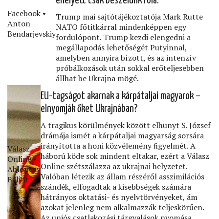
ehelyett csak beszélünk róla.“
Facebook •
Trump mai sajtótájékoztatója Mark Rutte
Anton
NATO főtitkárral mindenképpen egy
Bendarjevskiy
fordulópont. Trump kezdi elengedni a
megállapodás lehetőségét Putyinnal,
amelyben annyira bízott, és az intenzív
próbálkozások után sokkal erőteljesebben
állhat be Ukrajna mögé.
EU-tagságot akarnak a kárpátaljai magyarok –
elnyomják őket Ukrajnában?
A tragikus körülmények között elhunyt S. József
drámája ismét a kárpátaljai magyarság sorsára
irányította a honi közvélemény ﬁgyelmét. A
Válasz
háború köde sok mindent eltakar, ezért a Válasz
Online •
Online szétszálazza az ukrajnai helyzetet.
Ablonczy
Valóban létezik az állam részéről asszimilációs
Bálint
szándék, elfogadtak a kisebbségek számára
hátrányos oktatási- és nyelvtörvényeket, ám
azokat jelenleg nem alkalmazzák teljeskörűen.
Az uniós csatlakozási tárgyalások nyomása