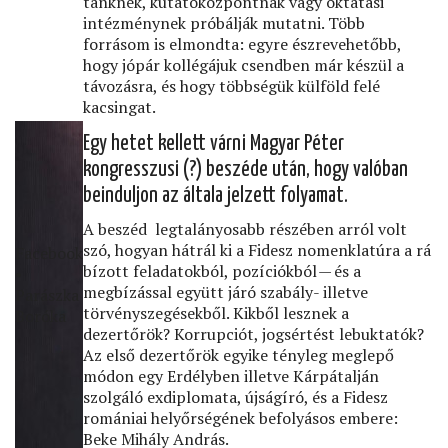
tanknek, kutatóközpontnak vagy oktatási
intézménynek próbálják mutatni. Több
forrásom is elmondta: egyre észrevehetőbb,
hogy jópár kollégájuk csendben már készül a
távozásra, és hogy többségük külföld felé
kacsingat.
Egy hetet kellett várni Magyar Péter
kongresszusi (?) beszéde után, hogy valóban
beinduljon az általa jelzett folyamat.
A beszéd legtalányosabb részében arról volt
szó, hogyan hátrál ki a Fidesz nomenklatúra a rá
Facebook
bízott feladatokból, pozíciókból — és a
•
megbízással együtt járó szabály- illetve
Parászka
törvényszegésekből. Kikből lesznek a
Boróka
dezertőrök? Korrupciót, jogsértést lebuktatók?
Az első dezertőrök egyike tényleg meglepő
módon egy Erdélyben illetve Kárpátalján
szolgáló exdiplomata, újságíró, és a Fidesz
romániai helyőrségének befolyásos embere:
Beke Mihály András.