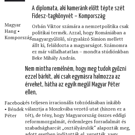
A diplomata, aki kameránk előtt tépte szét
Fidesz-tagkönyvét – Kompország
Magyar
Orbán Viktor számára a nemzetpolitika csak
Hang •
politikai termék. Azzal, hogy Romániában a
Kompország
magyargyűlölő, sírgyalázó Simion mellett
állt ki, feláldozta a magyarságot. Számomra
ez már vállalhatatlan – mondta stúdiónkban
Beke Mihály András.
Nem mintha remélném, hogy meg tudok győzni
ezzel bárkit, aki csak egymásra halmozza az
érveket, hátha az egyik megül Magyar Péter
ellen,
és teljesen irracionális tobzódásában inkább
Facebook
választja a Moszkvába vezető utat (hiszen ez a
• Béndek
tét), de tény, hogy Magyarország összes eddigi
Péter
reformmozgalmát, érdemleges forradalmát és
szabadságharcát „osztályárulók“ alapozták meg,
adott esetben indították el, vezették, vagy