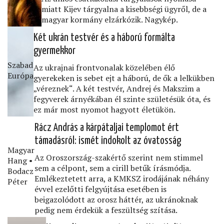
miatt Kijev tárgyalna a kisebbségi ügyről, de a
magyar kormány elzárkózik. Nagykép.
Két ukrán testvér és a háború formálta
gyermekkor
Szabad
Az ukrajnai frontvonalak közelében élő
Európa
gyerekeken is sebet ejt a háború, de ők a lelkükben
„véreznek“. A két testvér, Andrej és Makszim a
fegyverek árnyékában él szinte születésük óta, és
ez már most nyomot hagyott életükön.
Rácz András a kárpátaljai templomot ért
támadásról: ismét indokolt az óvatosság
Magyar
Az Oroszország-szakértő szerint nem stimmel
Hang •
sem a célpont, sem a cirill betűk írásmódja.
Bodacz
Emlékeztetett arra, a KMKSZ irodájának néhány
Péter
évvel ezelőtti felgyújtása esetében is
beigazolódott az orosz háttér, az ukránoknak
pedig nem érdekük a feszültség szítása.