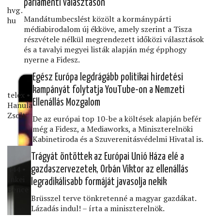
parlamenti választáson
hvg․
Mandátumbecslést közölt a kormánypárti
hu
médiabirodalom új ékköve, amely szerint a Tisza
részvétele nélkül megrendezett időközi választások
és a tavalyi megyei listák alapján még épphogy
nyerne a Fidesz.
Egész Európa legdrágább politikai hirdetési
kampányát folytatja YouTube-on a Nemzeti
telex •
Ellenállás Mozgalom
Hanula
Zsolt
De az európai top 10-be a költések alapján befér
még a Fidesz, a Mediaworks, a Miniszterelnöki
Kabinetiroda és a Szuverenitásvédelmi Hivatal is.
Trágyát öntöttek az Európai Unió Háza elé a
444 •
gazdaszervezetek, Orbán Viktor az ellenállás
Inkei
legradikálisabb formáját javasolja nekik
Bence
Brüsszel terve tönkretenné a magyar gazdákat.
Lázadás indul! – írta a miniszterelnök.