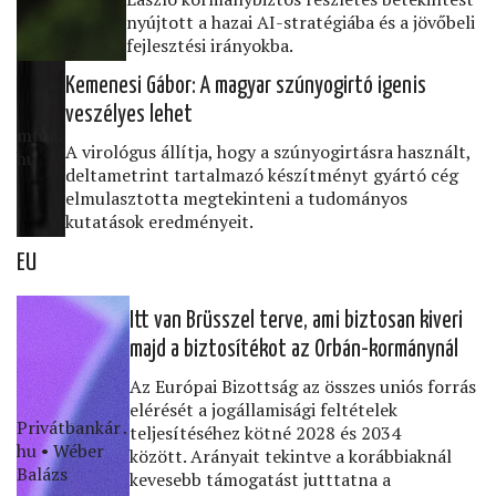
nyújtott a hazai AI-stratégiába és a jövőbeli
fejlesztési irányokba.
Kemenesi Gábor: A magyar szúnyogirtó igenis
veszélyes lehet
mfor․
A virológus állítja, hogy a szúnyogirtásra használt,
hu
deltametrint tartalmazó készítményt gyártó cég
elmulasztotta megtekinteni a tudományos
kutatások eredményeit.
EU
Itt van Brüsszel terve, ami biztosan kiveri
majd a biztosítékot az Orbán-kormánynál
Az Európai Bizottság az összes uniós forrás
elérését a jogállamisági feltételek
Privátbankár․
teljesítéséhez kötné 2028 és 2034
hu • Wéber
között. Arányait tekintve a korábbiaknál
Balázs
kevesebb támogatást jutttatna a