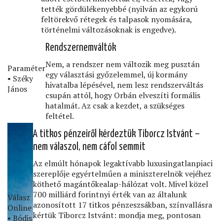
tették gördülékenyebbé (nyilván az egykorú
feltörekvő rétegek és talpasok nyomására,
történelmi változásoknak is engedve).
Rendszernemváltók
Nem, a rendszer nem változik meg pusztán
Paraméter
egy választási győzelemmel, új kormány
• Széky
hivatalba lépésével, nem lesz rendszerváltás
János
csupán attól, hogy Orbán elveszíti formális
hatalmát. Az csak a kezdet, a szükséges
feltétel.
A titkos pénzeiről kérdeztük Tiborcz Istvánt –
nem válaszol, nem cáfol semmit
Az elmúlt hónapok legaktívabb luxusingatlanpiaci
szereplője egyértelműen a miniszterelnök vejéhez
köthető magántőkealap-hálózat volt. Mivel közel
700 milliárd forintnyi érték van az általunk
Válasz
azonosított 17 titkos pénzeszsákban, színvallásra
Online
kértük Tiborcz Istvánt: mondja meg, pontosan
• Bódis