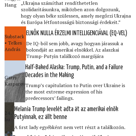
„Ukrajna számíthat rendíthetetlen
Hang
szolidaritásunkra, miközben azon dolgozunk,
hogy olyan béke szülessen, amely megőrzi Ukrajna
és Európa létfontosságú biztonsági érdekeit.”
ELNÖK NULLA ÉRZELMI INTELLIGENCIÁVAL (EQ-VEL)
Substack
• Telkes
De IQ-ból sem jobb, avagy hogyan járassuk a
András
bolondját az amerikai elnökkel. Az alaszkai
Trump-Putyin találkozó margójára
Half-Baked Alaska: Trump, Putin, and a Failure
Decades in the Making
Garry
Kasparov
Trump’s capitulation to Putin over Ukraine is
the most extreme expression of his
predecessors’ failings.
Melania Trump levelét adta át az amerikai elnök
24․
Putyinnak, ez állt benne
hu
A ﬁrst lady egyébként nem vett részt a találkozón.