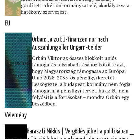
gördített a két önkormányzat elé, akadályozva a
hatékony szervezést.
EU
Orban: Ja zu EU-Finanzen nur nach
Auszahlung aller Ungarn-Gelder
Orbán Viktor az összes blokkolt uniós
tagesschau․
támogatás felszabadításához kötötte azt,
de •
hogy Magyarország támogassa az Európai
/kontakt
Unió 2028-2035-ös pénzügyi keretét.
Leszögezte: a budapesti kormány nem fogja
támogatni a pénzügyi tervet, ha az EU nem
folyósítja a forrásokat – mondta Orbán egy
beszédben.
Vélemény
Haraszti Miklós | Vergődés jöhet a politikában ⎯
YouTube