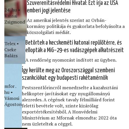
Szuverenitásvédelmi Hivatal: Ezt írja az USA
24․hu •
emberi jogi jelentése
Kassai
Az amerikai jelentés szerint az Orbán-
Zsigmond
kormány politikája és gyakorlata befolyásolta a
közszolgálati médiát.
Betörtek a kecskeméti katonai repülőtérre, és
Telex •
Cseke
ellopták a MiG–29-es vadászgépek alkatrészeit
Balázs
A rendőrség nyomozást indított az ügyben.
Így kerülte meg az Oroszországgal szembeni
szankciókat egy budapesti rakétamérnök
mfor․
Pestszentlőrincről menedzselte a kazahsztáni
hu •
helikopter-javításokat egy nyugállományú
Vámosi
alezredes. A cégének tavaly félmilliárd forint
Ágoston
feletti bevétele volt, szinte kizárólag
exportértékesítésből. A Honvédelmi
Minisztérium az Mfornak elmondta: 2022 óta
nem üzleteltek a céggel.