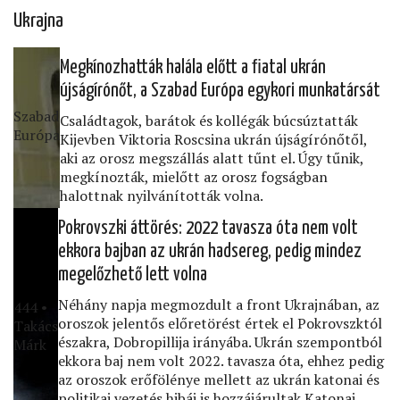
Ukrajna
Megkínozhatták halála előtt a ﬁatal ukrán
újságírónőt, a Szabad Európa egykori munkatársát
Szabad
Családtagok, barátok és kollégák búcsúztatták
Európa
Kijevben Viktoria Roscsina ukrán újságírónőtől,
aki az orosz megszállás alatt tűnt el. Úgy tűnik,
megkínozták, mielőtt az orosz fogságban
halottnak nyilvánították volna.
Pokrovszki áttörés: 2022 tavasza óta nem volt
ekkora bajban az ukrán hadsereg, pedig mindez
megelőzhető lett volna
Néhány napja megmozdult a front Ukrajnában, az
444 •
oroszok jelentős előretörést értek el Pokrovszktól
Takács
északra, Dobropillija irányába. Ukrán szempontból
Márk
ekkora baj nem volt 2022. tavasza óta, ehhez pedig
az oroszok erőfölénye mellett az ukrán katonai és
politikai vezetés hibái is hozzájárultak Katonai