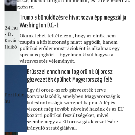
össze, inkább kirúgott mindenkit, és rátelepedett az
egészre.
Trump a bűnüldözésre hivatkozva épp megszállja
Washington D.C.-t
24․hu
• D․
Okunk lehet feltételezni, hogy az elnök nem
Kovács
csupán a közbiztonság miatt aggódik, hanem
Ildikó
politikai erődemonstrációként is alkalmaz egy
speciális jogkört – ﬁgyelmen kívül hagyva a
városvezetés véleményét.
Brüsszel ennek nem fog örülni: új orosz
gázvezeték épülhet Magyarország felé
Egy új orosz–szerb gázvezeték terve
Portfolio․
körvonalazódik, amelyben Magyarország is
hu
kulcsfontosságú szerepet kapna. A lépés
viszont még tovább növelné hazánk és az EU
közötti politikai feszültségeket, mivel
szembemegy az EU orosz gáz kivezetésére
irányuló stratégiájával.