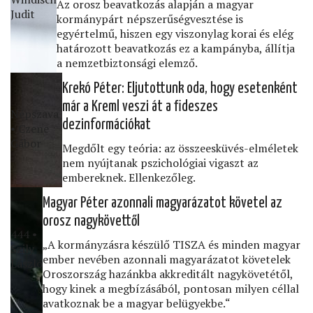
Az orosz beavatkozás alapján a magyar
Judit
kormánypárt népszerűségvesztése is
egyértelmű, hiszen egy viszonylag korai és elég
határozott beavatkozás ez a kampányba, állítja
a nemzetbiztonsági elemző.
Krekó Péter: Eljutottunk oda, hogy esetenként
már a Kreml veszi át a ﬁdeszes
Népszava
dezinformációkat
• Czene
Gábor
Megdőlt egy teória: az összeesküvés-elméletek
nem nyújtanak pszichológiai vigaszt az
embereknek. Ellenkezőleg.
Magyar Péter azonnali magyarázatot követel az
orosz nagykövettől
444 •
„A kormányzásra készülő TISZA és minden magyar
Szily
ember nevében azonnali magyarázatot követelek
László
Oroszország hazánkba akkreditált nagykövetétől,
hogy kinek a megbízásából, pontosan milyen céllal
avatkoznak be a magyar belügyekbe.“