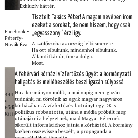
Exkluzív háttér.
Tisztelt Takács Péter! A magam nevében írom
ezeket a sorokat, de nem hiszem, hogy csak
Facebook •
„egyasszony” érzi így.
Péterfy-
A szülőszoba az ország lelkiismerete.
Novák Éva
Ha ott elbukunk, mindenhol elbukunk.
Államtitkár úr, íme a dolga.
Most.
A fehérvári kórházi vízfertőzés ügyét a kormányzati
hallgatás és mellébeszélés teszi igazán súlyossá
Ha a kormányon múlik, a mai napig nem igazán
444
tudnánk, mi történik az egyik magyar nagyváros
•
kórházában. A vízfertőzés-botrányt egy DK-s
Fődi
politikus robbantotta, utána a média próbált meg
Kitti
utánajárni a helyzetnek, majd Magyar Péternek
sikerült információhoz jutnia a kórháztól. A kormány
közben összevissza beszélt, a propaganda a
megszólalókat támadta.