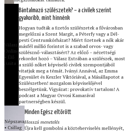
Bántalmazó szülészetek? – a civilek szerint
gyakoribb, mint hinnénk
Hogyan tudták a ﬁzetős szülészetek a fővárosban
megelőzni a Szent Margit, a Péterfy vagy a Dél-
pesti Centrumkórházat? Miért ﬁzetnek a nők akár
Válasz
másfél millió forintot is a szabad orvos- vagy
Online
szülésznő-választásért? Az előző – nézettségi
• Élő
rekordot hozó – Válasz Extrában a szülészek, most
Anita
a szülő nőket képviselő civilek szempontjából
vitatjuk meg a témát. Iványi Annával, az Emma
Egyesület és Keszler Viktóriával, a Másállapotot a
Szülészetben! mozgalom képviselőjével
beszélgetünk. Vigyázat: provokatív tartalom! A
podcast a Magyar Orvosi Kamarával
partnerségben készül.
Minden Egész eltörött
Népszava
Hosszú menetelés
• Csillag
Újra kell gombolni a közteherviselés mellényét,