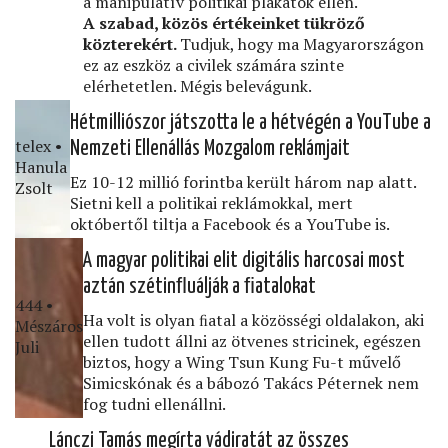
a manipulatív politikai plakátok ellen.
A szabad, közös értékeinket tükröző
közterekért.
Tudjuk, hogy ma Magyarországon
ez az eszköz a civilek számára szinte
elérhetetlen. Mégis belevágunk.
Hétmilliószor játszotta le a hétvégén a YouTube a
telex •
Nemzeti Ellenállás Mozgalom reklámjait
Hanula
Ez 10-12 millió forintba került három nap alatt.
Zsolt
Sietni kell a politikai reklámokkal, mert
októbertől tiltja a Facebook és a YouTube is.
A magyar politikai elit digitális harcosai most
aztán szétinﬂuálják a ﬁatalokat
444 •
Ha volt is olyan ﬁatal a közösségi oldalakon, aki
Mészáros
ellen tudott állni az ötvenes stricinek, egészen
Juli
biztos, hogy a Wing Tsun Kung Fu-t művelő
Simicskónak és a bábozó Takács Péternek nem
fog tudni ellenállni.
Lánczi Tamás megírta vádiratát az összes