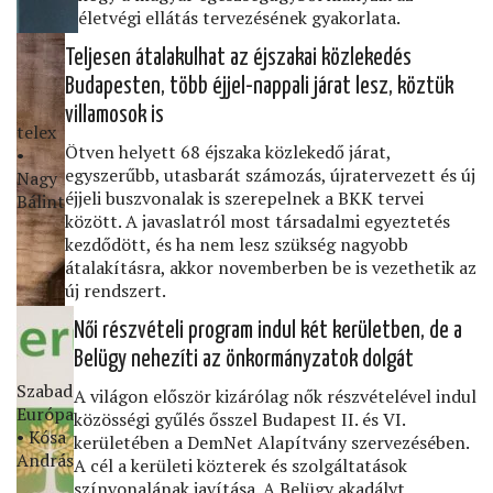
életvégi ellátás tervezésének gyakorlata.
Teljesen átalakulhat az éjszakai közlekedés
Budapesten, több éjjel-nappali járat lesz, köztük
villamosok is
telex
Ötven helyett 68 éjszaka közlekedő járat,
•
egyszerűbb, utasbarát számozás, újratervezett és új
Nagy
éjjeli buszvonalak is szerepelnek a BKK tervei
Bálint
között. A javaslatról most társadalmi egyeztetés
kezdődött, és ha nem lesz szükség nagyobb
átalakításra, akkor novemberben be is vezethetik az
új rendszert.
Női részvételi program indul két kerületben, de a
Belügy nehezíti az önkormányzatok dolgát
Szabad
A világon először kizárólag nők részvételével indul
Európa
közösségi gyűlés ősszel Budapest II. és VI.
• Kósa
kerületében a DemNet Alapítvány szervezésében.
András
A cél a kerületi közterek és szolgáltatások
színvonalának javítása. A Belügy akadályt