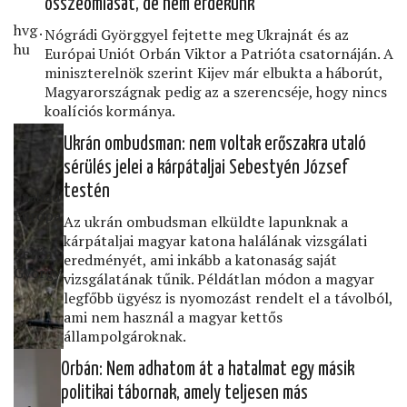
összeomlását, de nem érdekünk
hvg․
Nógrádi Györggyel fejtette meg Ukrajnát és az
hu
Európai Uniót Orbán Viktor a Patrióta csatornáján. A
miniszterelnök szerint Kijev már elbukta a háborút,
Magyarországnak pedig az a szerencséje, hogy nincs
koalíciós kormánya.
Ukrán ombudsman: nem voltak erőszakra utaló
sérülés jelei a kárpátaljai Sebestyén József
testén
Szabad
Európa
Az ukrán ombudsman elküldte lapunknak a
•
kárpátaljai magyar katona halálának vizsgálati
Kerényi
eredményét, ami inkább a katonaság saját
György
vizsgálatának tűnik. Példátlan módon a magyar
legfőbb ügyész is nyomozást rendelt el a távolból,
ami nem használ a magyar kettős
állampolgároknak.
Orbán: Nem adhatom át a hatalmat egy másik
politikai tábornak, amely teljesen más