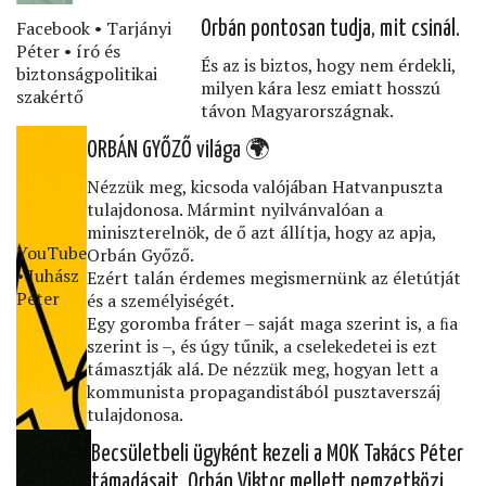
Facebook • Tarjányi
Orbán pontosan tudja, mit csinál.
Péter • író és
És az is biztos, hogy nem érdekli,
biztonságpolitikai
milyen kára lesz emiatt hosszú
szakértő
távon Magyarországnak.
ORBÁN GYŐZŐ világa 🌍
Nézzük meg, kicsoda valójában Hatvanpuszta
tulajdonosa. Mármint nyilvánvalóan a
miniszterelnök, de ő azt állítja, hogy az apja,
YouTube
Orbán Győző.
• Juhász
Ezért talán érdemes megismernünk az életútját
Péter
és a személyiségét.
Egy goromba fráter – saját maga szerint is, a ﬁa
szerint is –, és úgy tűnik, a cselekedetei is ezt
támasztják alá. De nézzük meg, hogyan lett a
kommunista propagandistából pusztaverszáj
tulajdonosa.
Becsületbeli ügyként kezeli a MOK Takács Péter
támadásait, Orbán Viktor mellett nemzetközi