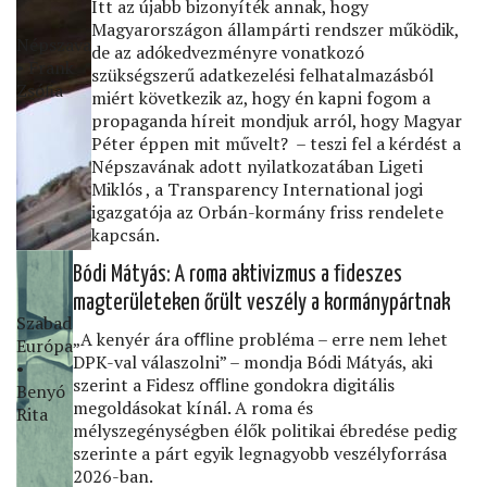
Itt az újabb bizonyíték annak, hogy
Magyarországon állampárti rendszer működik,
Népszava
de az adókedvezményre vonatkozó
• Frank
szükségszerű adatkezelési felhatalmazásból
Zsóﬁa
miért következik az, hogy én kapni fogom a
propaganda híreit mondjuk arról, hogy Magyar
Péter éppen mit művelt? – teszi fel a kérdést a
Népszavának adott nyilatkozatában Ligeti
Miklós , a Transparency International jogi
igazgatója az Orbán-kormány friss rendelete
kapcsán.
Bódi Mátyás: A roma aktivizmus a ﬁdeszes
magterületeken őrült veszély a kormánypártnak
Szabad
„A kenyér ára oﬄine probléma – erre nem lehet
Európa
DPK-val válaszolni” – mondja Bódi Mátyás, aki
•
szerint a Fidesz oﬄine gondokra digitális
Benyó
megoldásokat kínál. A roma és
Rita
mélyszegénységben élők politikai ébredése pedig
szerinte a párt egyik legnagyobb veszélyforrása
2026-ban.