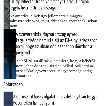
Trump kikérte Orbán véleményét arról, Ukrajna
legyőzheti-e Oroszországot
24․
hu
Az amerikai elnök úgy jellemezte a magyar
miniszterelnököt, mint akit sokan szeretnek, sokan
nem.
A szuverenista Magyarország egyedüli
tagállamként nem írta alá az EU-s nyilatkozatot
arról, hogy az ukrán nép szabadon dönthet a
444 •
jövőjéről
Kolozsi
Ádám
27-ből 26-an álltak ki amellett, hogy a békéről
nem lehet dönteni Ukrajna nélkül. Szijjártó az
oroszokkal egyeztetett, Magyarország pedig
kimaradt.
Fókuszban
Az orosz titkosszolgálat elkezdett nyíltan Magyar
444 •
Péter ellen kampányolni