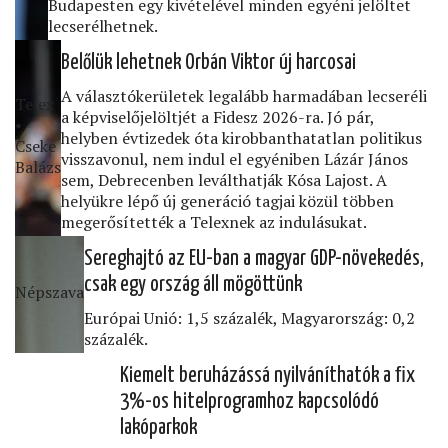
Budapesten egy kivételével minden egyéni jelöltet
lecserélhetnek.
Belőlük lehetnek Orbán Viktor új harcosai
A választókerületek legalább harmadában lecseréli
Telex
a képviselőjelöltjét a Fidesz 2026-ra. Jó pár,
•
helyben évtizedek óta kirobbanthatatlan politikus
Cseke
visszavonul, nem indul el egyéniben Lázár János
Balázs
sem, Debrecenben leválthatják Kósa Lajost. A
helyükre lépő új generáció tagjai közül többen
megerősítették a Telexnek az indulásukat.
Sereghajtó az EU-ban a magyar GDP-növekedés,
csak egy ország áll mögöttünk
Népszava
Európai Unió: 1,5 százalék, Magyarország: 0,2
százalék.
Kiemelt beruházássá nyilváníthatók a ﬁx
3%-os hitelprogramhoz kapcsolódó
lakóparkok