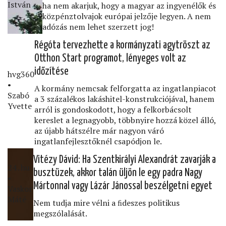
István
ha nem akarjuk, hogy a magyar az ingyenélők és
közpénztolvajok európai jelzője legyen. A nem
adózás nem lehet szerzett jog!
Régóta tervezhette a kormányzati agytröszt az
Otthon Start programot, lényeges volt az
időzítése
hvg360
•
A kormány nemcsak felforgatta az ingatlanpiacot
Szabó
a 3 százalékos lakáshitel-konstrukciójával, hanem
Yvette
arról is gondoskodott, hogy a felkorbácsolt
kereslet a legnagyobb, többnyire hozzá közel álló,
az újabb hátszélre már nagyon váró
ingatlanfejlesztőknél csapódjon le.
Vitézy Dávid: Ha Szentkirályi Alexandrát zavarják a
24․hu
busztüzek, akkor talán üljön le egy padra Nagy
•
Mártonnal vagy Lázár Jánossal beszélgetni egyet
Vaskor
Máté
Nem tudja mire vélni a ﬁdeszes politikus
megszólalását.