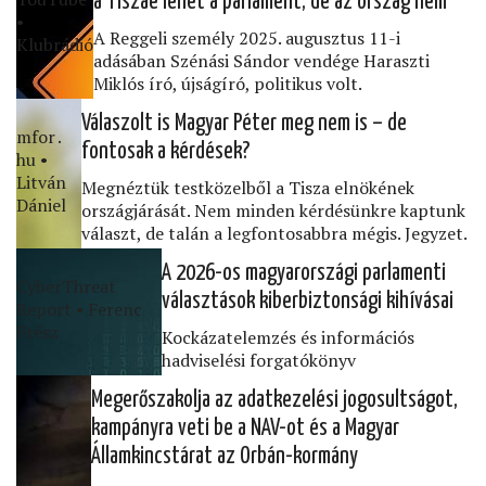
a Tiszáé lehet a parlament, de az ország nem
•
A Reggeli személy 2025. augusztus 11-i
Klubrádió
adásában Szénási Sándor vendége Haraszti
Miklós író, újságíró, politikus volt.
Válaszolt is Magyar Péter meg nem is – de
mfor․
fontosak a kérdések?
hu •
Litván
Megnéztük testközelből a Tisza elnökének
Dániel
országjárását. Nem minden kérdésünkre kaptunk
választ, de talán a legfontosabbra mégis. Jegyzet.
A 2026-os magyarországi parlamenti
CyberThreat
választások kiberbiztonsági kihívásai
Report • Ferenc
Frész
Kockázatelemzés és információs
hadviselési forgatókönyv
Megerőszakolja az adatkezelési jogosultságot,
kampányra veti be a NAV-ot és a Magyar
Államkincstárat az Orbán-kormány