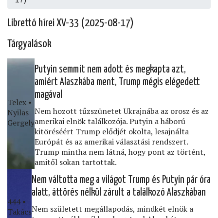
Librettó hírei XV-33 (2025-08-17)
Tárgyalások
Putyin semmit nem adott és megkapta azt,
amiért Alaszkába ment, Trump mégis elégedett
magával
Telex •
Nem hozott tűzszünetet Ukrajnába az orosz és az
Nyilas
amerikai elnök találkozója. Putyin a háború
Gergely
kitöréséért Trump elődjét okolta, lesajnálta
Európát és az amerikai választási rendszert.
Trump mintha nem látná, hogy pont az történt,
amitől sokan tartottak.
Nem váltotta meg a világot Trump és Putyin pár óra
alatt, áttörés nélkül zárult a találkozó Alaszkában
444 •
Nem született megállapodás, mindkét elnök a
Takács