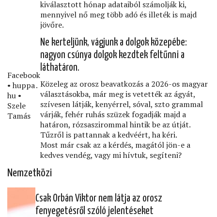
kiválasztott hónap adataiból számolják ki,
mennyivel nő meg több adó és illeték is majd
jövőre.
Ne kerteljünk, vágjunk a dolgok közepébe:
nagyon csúnya dolgok kezdtek feltűnni a
láthatáron.
Facebook
Közeleg az orosz beavatkozás a 2026-os magyar
• huppa․
választásokba, már meg is vetették az ágyát,
hu •
szívesen látják, kenyérrel, sóval, szto grammal
Szele
várják, fehér ruhás szüzek fogadják majd a
Tamás
határon, rózsaszirommal hintik be az útját.
Tűzről is pattannak a kedvéért, ha kéri.
Most már csak az a kérdés, magától jön-e a
kedves vendég, vagy mi hívtuk, segíteni?
Nemzetközi
Csak Orbán Viktor nem látja az orosz
fenyegetésről szóló jelentéseket