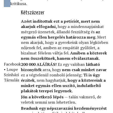
kritikusa.
Kétszázezer
Azért indítottuk ezt a petíciót, mert nem
akarjuk elfogadni,
hogy a mindennapjainkat
mérgező üzenetek, állandó feszültség és
az
egymás ellen hergelés határozza meg.
Mert
nem akarjuk, hogy a gyerekeink olyan légkörben
nőjenek fel, amiben az empátiát gyűlölet, a
bizalmat félelem váltja fel.
Amiben a közterek
nem összekötnek, hanem elválasztanak.
Facebook
200 000 ALÁÍRÁS!
Ez egy valóban
látható
• Loupe
bizonyíték
arra, hogy
nem csak minket zavar
Szinházi
ez a végtelenül romboló jelenség;
Ti is úgy
Társulás
érzitek
, nem hagyhatjuk,
hogy a köztereink a
minket egymás ellen uszító, indulatkeltő
plakátok terepei legyenek.
Jön a következő lépés
— talán vakmerő, de
veletek semmi sem lehetetlen.
Beadunk egy népszavazási kezdeményezést