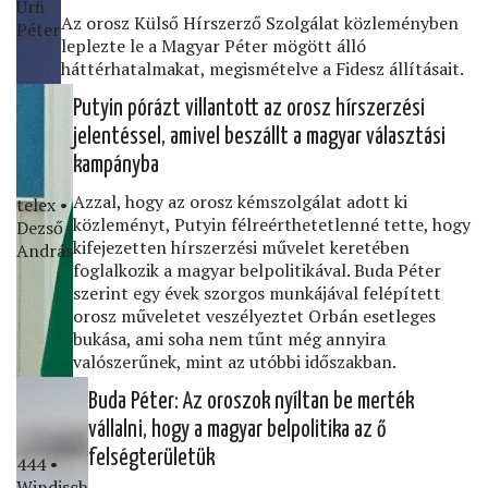
Urﬁ
Az orosz Külső Hírszerző Szolgálat közleményben
Péter
leplezte le a Magyar Péter mögött álló
háttérhatalmakat, megismételve a Fidesz állításait.
Putyin pórázt villantott az orosz hírszerzési
jelentéssel, amivel beszállt a magyar választási
kampányba
Azzal, hogy az orosz kémszolgálat adott ki
telex •
közleményt, Putyin félreérthetetlenné tette, hogy
Dezső
kifejezetten hírszerzési művelet keretében
András
foglalkozik a magyar belpolitikával. Buda Péter
szerint egy évek szorgos munkájával felépített
orosz műveletet veszélyeztet Orbán esetleges
bukása, ami soha nem tűnt még annyira
valószerűnek, mint az utóbbi időszakban.
Buda Péter: Az oroszok nyíltan be merték
vállalni, hogy a magyar belpolitika az ő
felségterületük
444 •
Windisch