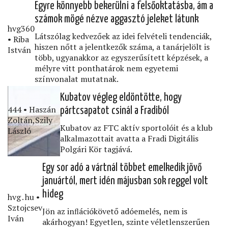
Egyre könnyebb bekerülni a felsőoktatásba, ám a
számok mögé nézve aggasztó jeleket látunk
hvg360
Látszólag kedvezőek az idei felvételi tendenciák,
• Riba
hiszen nőtt a jelentkezők száma, a tanárjelölt is
István
több, ugyanakkor az egyszerűsített képzések, a
mélyre vitt ponthatárok nem egyetemi
színvonalat mutatnak.
Kubatov végleg eldöntötte, hogy
444 • Haszán
pártcsapatot csinál a Fradiból
Zoltán,Szily
Kubatov az FTC aktív sportolóit és a klub
László
alkalmazottait avatta a Fradi Digitális
Polgári Kör tagjává.
Egy sor adó a vártnál többet emelkedik jövő
januártól, mert idén májusban sok reggel volt
hideg
hvg․hu •
Sztojcsev
Jön az inﬂációkövető adóemelés, nem is
Iván
akárhogyan! Egyetlen, szinte véletlenszerűen