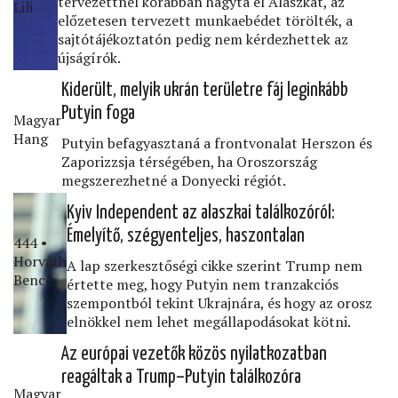
tervezettnél korábban hagyta el Alaszkát, az
Lili
előzetesen tervezett munkaebédet törölték, a
sajtótájékoztatón pedig nem kérdezhettek az
újságírók.
Kiderült, melyik ukrán területre fáj leginkább
Putyin foga
Magyar
Hang
Putyin befagyasztaná a frontvonalat Herszon és
Zaporizzsja térségében, ha Oroszország
megszerezhetné a Donyecki régiót.
Kyiv Independent az alaszkai találkozóról:
Émelyítő, szégyenteljes, haszontalan
444 •
Horváth
A lap szerkesztőségi cikke szerint Trump nem
Bence
értette meg, hogy Putyin nem tranzakciós
szempontból tekint Ukrajnára, és hogy az orosz
elnökkel nem lehet megállapodásokat kötni.
Az európai vezetők közös nyilatkozatban
reagáltak a Trump–Putyin találkozóra
Magyar