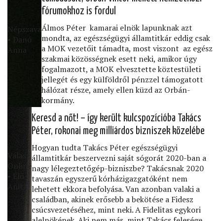
fórumokhoz is fordul
Álmos Péter kamarai elnök lapunknak azt
Népszava
mondta, az egészségügyi államtitkár eddig csak
• Danó
a MOK vezetőit támadta, most viszont az egész
Anna
szakmai közösségnek esett neki, amikor úgy
fogalmazott, a MOK elvesztette köztestületi
jellegét és egy külföldről pénzzel támogatott
hálózat része, amely ellen küzd az Orbán-
kormány.
Keresd a nőt! – így került kulcspozícióba Takács
Péter, rokonai meg milliárdos bizniszek közelébe
Hogyan tudta Takács Péter egészségügyi
Válasz
államtitkár beszervezni saját sógorát 2020-ban a
Online
nagy lélegeztetőgép-bizniszbe? Takácsnak 2020
• Élő
tavaszán egyszerű kórházigazgatóként nem
Anita
lehetett ekkora befolyása. Van azonban valaki a
családban, akinek erősebb a bekötése a Fidesz
csúcsvezetéséhez, mint neki. A Fidelitas egykori
alelnökének. Aki nem más, mint Takács felesége.