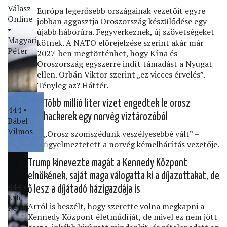
Válasz
Európa legerősebb országainak vezetőit egyre
Online
jobban aggasztja Oroszország készülődése egy
•
újabb háborúra. Fegyverkeznek, új szövetségeket
Magyari
kötnek. A NATO előrejelzése szerint akár már
Péter
2027-ben megtörténhet, hogy Kína és
Oroszország egyszerre indít támadást a Nyugat
ellen. Orbán Viktor szerint „ez vicces érvelés”.
Tényleg az? Háttér.
Több millió liter vizet engedtek le orosz
444 •
hackerek egy norvég víztározóból
Bábel
Vilmos
„Orosz szomszédunk veszélyesebbé vált” –
ﬁgyelmeztetett a norvég kémelhárítás vezetője.
Trump kinevezte magát a Kennedy Központ
elnökének, saját maga válogatta ki a díjazottakat, de
444 •
ő lesz a díjátadó házigazdája is
Urﬁ
Arról is beszélt, hogy szerette volna megkapni a
Péter
Kennedy Központ életműdíját, de mivel ez nem jött