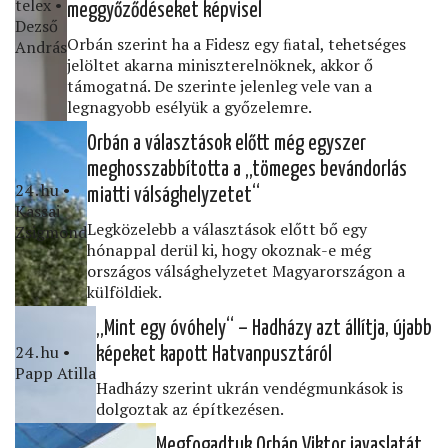
telex •
meggyőződéseket képvisel
Dezső
Orbán szerint ha a Fidesz egy ﬁatal, tehetséges
András
jelöltet akarna miniszterelnöknek, akkor ő
támogatná. De szerinte jelenleg vele van a
legnagyobb esélyük a győzelemre.
Orbán a választások előtt még egyszer
meghosszabbította a „tömeges bevándorlás
24․hu •
miatti válsághelyzetet“
Kassai
Legközelebb a választások előtt bő egy
Zsigmond
hónappal derül ki, hogy okoznak-e még
országos válsághelyzetet Magyarországon a
külföldiek.
„Mint egy óvóhely“ – Hadházy azt állítja, újabb
24․hu •
képeket kapott Hatvanpusztáról
Papp Atilla
Hadházy szerint ukrán vendégmunkások is
dolgoztak az építkezésen.
Megfogadtuk Orbán Viktor javaslatát,