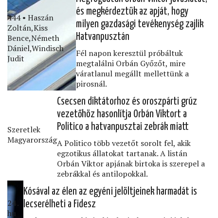
és megkérdeztük az apját, hogy
444 • Haszán
milyen gazdasági tevékenység zajlik
Zoltán,Kiss
Hatvanpusztán
Bence,Németh
Dániel,Windisch
Fél napon keresztül próbáltuk
Judit
megtalálni Orbán Győzőt, mire
váratlanul megállt mellettünk a
pirosnál.
Csecsen diktátorhoz és oroszpárti grúz
vezetőhöz hasonlítja Orbán Viktort a
Politico a hatvanpusztai zebrák miatt
Szeretlek
Magyarország
A Politico több vezetőt sorolt fel, akik
egzotikus állatokat tartanak. A listán
Orbán Viktor apjának birtoka is szerepel a
zebrákkal és antilopokkal.
Kósával az élen az egyéni jelöltjeinek harmadát is
24․
lecserélheti a Fidesz
hu