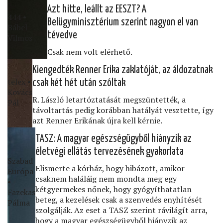
Azt hitte, leállt az EESZT? A
444 •
Belügyminisztérium szerint nagyon el van
Bábel
tévedve
Vilmos
Csak nem volt elérhető.
Kiengedték Renner Erika zaklatóját, az áldozatnak
telex •
csak két hét után szóltak
Kovács
R. László letartóztatását megszüntették, a
Pál
távoltartás pedig korábban hatályát vesztette, így
azt Renner Erikának újra kell kérnie.
TASZ: A magyar egészségügyből hiányzik az
életvégi ellátás tervezésének gyakorlata
Szabad
Elismerte a kórház, hogy hibázott, amikor
Európa
csaknem haláláig nem mondta meg egy
•
kétgyermekes nőnek, hogy gyógyíthatatlan
Fazekas
beteg, a kezelések csak a szenvedés enyhítését
Pálma
szolgálják. Az eset a TASZ szerint rávilágít arra,
hogy a magyar egészségügyből hiányzik az