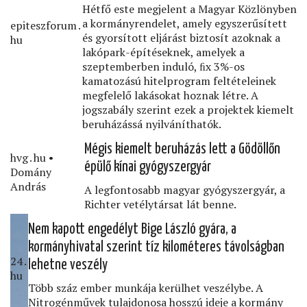
Hétfő este megjelent a Magyar Közlönyben
a kormányrendelet, amely egyszerűsített
epiteszforum․
és gyorsított eljárást biztosít azoknak a
hu
lakópark-építéseknek, amelyek a
szeptemberben induló, ﬁx 3%-os
kamatozású hitelprogram feltételeinek
megfelelő lakásokat hoznak létre. A
jogszabály szerint ezek a projektek kiemelt
beruházássá nyilváníthatók.
Mégis kiemelt beruházás lett a Gödöllőn
hvg․hu •
épülő kínai gyógyszergyár
Domány
András
A legfontosabb magyar gyógyszergyár, a
Richter vetélytársat lát benne.
Nem kapott engedélyt Bige László gyára, a
kormányhivatal szerint tíz kilométeres távolságban
24․
lehetne veszély
hu
Több száz ember munkája kerülhet veszélybe. A
Nitrogénművek tulajdonosa hosszú ideje a kormány