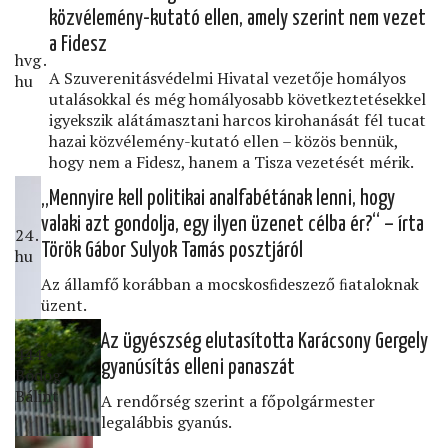
közvélemény-kutató ellen, amely szerint nem vezet
a Fidesz
hvg․
A Szuverenitásvédelmi Hivatal vezetője homályos
hu
utalásokkal és még homályosabb következtetésekkel
igyekszik alátámasztani harcos kirohanását fél tucat
hazai közvélemény-kutató ellen – közös bennük,
hogy nem a Fidesz, hanem a Tisza vezetését mérik.
„Mennyire kell politikai analfabétának lenni, hogy
valaki azt gondolja, egy ilyen üzenet célba ér?“ – írta
24․
Török Gábor Sulyok Tamás posztjáról
hu
Az államfő korábban a mocskosﬁdeszező ﬁataloknak
üzent.
Az ügyészség elutasította Karácsony Gergely
444 •
gyanúsítás elleni panaszát
Bódog
Bálint
A rendőrség szerint a főpolgármester
legalábbis gyanús.