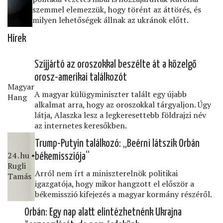
szemmel elemezzük, hogy törént az áttörés, és
milyen lehetőségek állnak az ukránok előtt.
Hírek
Szijjártó az oroszokkal beszélte át a közelgő
orosz-amerikai találkozót
Magyar
A magyar külügyminiszter talált egy újabb
Hang
alkalmat arra, hogy az oroszokkal tárgyaljon. Úgy
látja, Alaszka lesz a legkeresettebb földrajzi név
az internetes keresőkben.
Trump-Putyin találkozó: „Beérni látszik Orbán
24․hu •
békemissziója“
Rugli
Arról nem írt a miniszterelnök politikai
Tamás
igazgatója, hogy mikor hangzott el először a
békemisszió kifejezés a magyar kormány részéről.
Orbán: Egy nap alatt elintézhetnénk Ukrajna