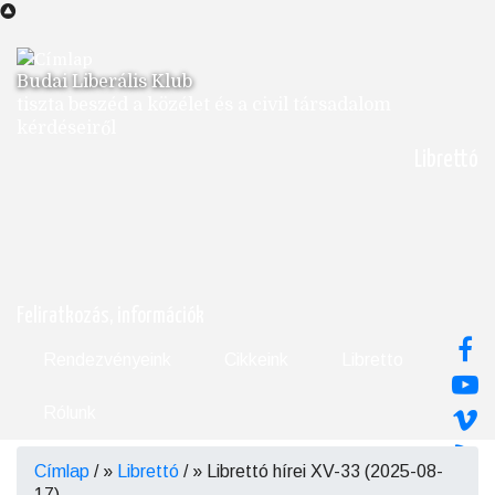
Ugrás
a
tartalomra
Budai Liberális Klub
tiszta beszéd a közélet és a civil társadalom
kérdéseiről
Librettó
Feliratkozás, információk
Rendezvényeink
Cikkeink
Libretto
Rólunk
Címlap
/
Librettó
/
Librettó hírei XV-33 (2025-08-
Morzsa
17)