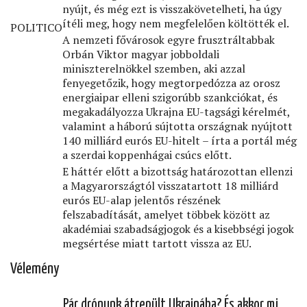
nyújt, és még ezt is visszakövetelheti, ha úgy
ítéli meg, hogy nem megfelelően költötték el.
POLITICO
A nemzeti fővárosok egyre frusztráltabbak
Orbán Viktor magyar jobboldali
miniszterelnökkel szemben, aki azzal
fenyegetőzik, hogy megtorpedózza az orosz
energiaipar elleni szigorúbb szankciókat, és
megakadályozza Ukrajna EU-tagsági kérelmét,
valamint a háború sújtotta országnak nyújtott
140 milliárd eurós EU-hitelt – írta a portál még
a szerdai koppenhágai csúcs előtt.
E háttér előtt a bizottság határozottan ellenzi
a Magyarországtól visszatartott 18 milliárd
eurós EU-alap jelentős részének
felszabadítását, amelyet többek között az
akadémiai szabadságjogok és a kisebbségi jogok
megsértése miatt tartott vissza az EU.
Vélemény
Pár drónunk átrepült Ukrajnába? És akkor mi