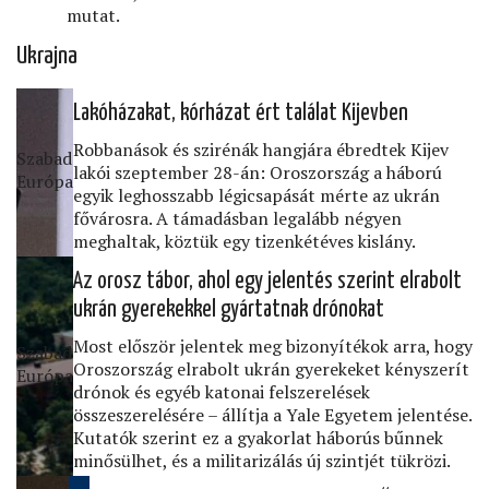
mutat.
Ukrajna
Lakóházakat, kórházat ért találat Kijevben
Robbanások és szirénák hangjára ébredtek Kijev
Szabad
lakói szeptember 28-án: Oroszország a háború
Európa
egyik leghosszabb légicsapását mérte az ukrán
fővárosra. A támadásban legalább négyen
meghaltak, köztük egy tizenkétéves kislány.
Az orosz tábor, ahol egy jelentés szerint elrabolt
ukrán gyerekekkel gyártatnak drónokat
Most először jelentek meg bizonyítékok arra, hogy
Szabad
Oroszország elrabolt ukrán gyerekeket kényszerít
Európa
drónok és egyéb katonai felszerelések
összeszerelésére – állítja a Yale Egyetem jelentése.
Kutatók szerint ez a gyakorlat háborús bűnnek
minősülhet, és a militarizálás új szintjét tükrözi.