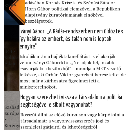
adásában Korpás Kriszta és Szénási Sándor
gyors
Horn Gábor politikai elemzővel, a Republikon
alapítvány kuratóriumának elnökével
beszélgettek.
Iványi Gábor: „A Kádár-rendszerben nem üldözték
így halálra az embert, és talán nem is loptak
ennyire”
444 •
Iskoláik után a hajléktalanellátást is el akarják
Kolozsi
venni Iványi Gáboréktól. „Ne adjuk fel, inkább
Ádám
csavarják ki a kezünkből” – mondja a MET vezető
lelkésze, aki Orbán Viktor gyerekeit keresztelte, de
most már a kárhozatra ﬁgyelmezteti a
miniszterelnököt.
Hogyan szerezheti vissza a társadalom a politika
segítségével elsíbolt vagyonokat?
Szabad
Európa
Bosszút állni az előző kurzuson vagy kárpótolni a
•
társadalmat: a vagyonvisszaszerzés jogi és
Kerényi
szemléleti gátjairól és lehetőségeiről