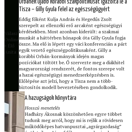
Orbánék újabb korábbi szakpolitikusát igazolta le a
Tisza – Gilly Gyula felel az egészségügyért
Eddig főként Kulja András és Hegedűs Zsolt
szerepelt az ellenzéki erő arcaként egészségügyi
kérdésekben. Most azonban kiderült: a szakmai
Válasz
munkát a háttérben hónapok óta Gilly Gyula fogja
Online
össze. Ma elő is lépett egy váci konferencián a párt
• Élő
egyik vezető egészségpolitikusaként. Gilly a
Anita
korábbi Orbán-kormányok idején magas
pozíciókat töltött be. Ő szervezte meg a diákhitel
magyarországi rendszerét, de fontos szerepe volt
a hazai egészségügyi menedzserképzésben is.
Előlépése azt jelzi, hogy a Tisza nem a több-
biztosítós modell bevezetésében gondolkodik.
A hazugságok könyvtára
Hosszú menetelés
Hadházy Ákosnak köszönhetően egyre többet
tudunk meg arról, hogy mi is rejlik a rövidesen
működőképes hatvanpusztai „agrárgazdaság”