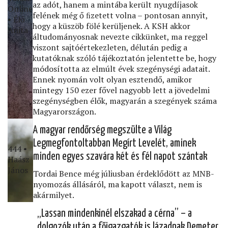
az adót, hanem a mintába került nyugdíjasok
Online
felének még ő ﬁzetett volna – pontosan annyit,
• Élő
hogy a küszöb fölé kerüljenek. A KSH akkor
Anita
áltudományosnak nevezte cikkünket, ma reggel
viszont sajtóértekezleten, délután pedig a
kutatóknak szóló tájékoztatón jelentette be, hogy
módosította az elmúlt évek szegénységi adatait.
Ennek nyomán volt olyan esztendő, amikor
mintegy 150 ezer fővel nagyobb lett a jövedelmi
szegénységben élők, magyarán a szegények száma
Magyarországon.
A magyar rendőrség megszülte a Világ
Legmegfontoltabban Megírt Levelét, aminek
444 •
minden egyes szavára két és fél napot szántak
Haász
János
Tordai Bence még júliusban érdeklődött az MNB-
nyomozás állásáról, ma kapott választ, nem is
akármilyet.
„Lassan mindenkinél elszakad a cérna” – a
dolgozók után a főigazgatók is lázadnak Demeter