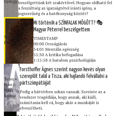
György
beszélgettünk két szakértővel. Hogyan oldható fel
a feszültség az igazságtétel iránti igény, a
jogszerűség és a hatékonyság között?
Mi történik a SZÍNFALAK MÖGÖTT? 🎭
Magyar Péterrel beszélgettem
YouTube •
TIMESTAMP
fókuszcsoport
00:00 Országjárás
34:01 Mentális egészség
55:30 A kritika befogadása
1:15:58 A hatalom pszichológiája
Forsthoffer Ágnes szerint nagyon kevés olyan
szereplőt talál a Tisza, aki hajlandó felvállalni a
Telex •
pártszimpátiáját
Iván-
Nagy
Pedig a háttérben sokan vannak. Szerinte az a
Szilvia
rendszer tragédiája, hogy annak, aki kiáll,
számítania kell rá, hogy akár a munkáját is
elveszítheti.