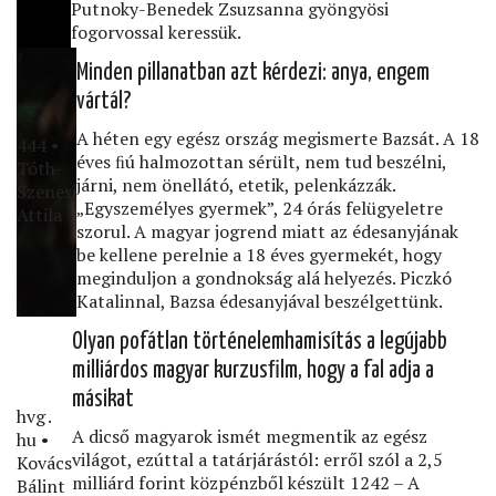
Putnoky-Benedek Zsuzsanna gyöngyösi
fogorvossal keressük.
Minden pillanatban azt kérdezi: anya, engem
vártál?
A héten egy egész ország megismerte Bazsát. A 18
444 •
éves ﬁú halmozottan sérült, nem tud beszélni,
Tóth-
járni, nem önellátó, etetik, pelenkázzák.
Szenesi
„Egyszemélyes gyermek”, 24 órás felügyeletre
Attila
szorul. A magyar jogrend miatt az édesanyjának
be kellene perelnie a 18 éves gyermekét, hogy
meginduljon a gondnokság alá helyezés. Piczkó
Katalinnal, Bazsa édesanyjával beszélgettünk.
Olyan pofátlan történelemhamisítás a legújabb
milliárdos magyar kurzusﬁlm, hogy a fal adja a
másikat
hvg․
A dicső magyarok ismét megmentik az egész
hu •
világot, ezúttal a tatárjárástól: erről szól a 2,5
Kovács
milliárd forint közpénzből készült 1242 – A
Bálint