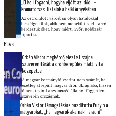
„El kell fogadni, hogyha eljött az időd“ –
kramatorszki ﬁatalok a halál árnyékában
24․hu •
Győri
Az ostromlott városban olyan ﬁatalokkal
Boldizsár
beszélgettünk, akik nem menekültek el – arról
kérdeztük őket, hogy miért. Győri Boldizsár
riportja.
Hírek
Orbán Viktor megkérdőjelezte Ukrajna
szuverenitását a drónberepülés miatti vita
euronews
közepette
• Zsíros
A magyar kormányfő szerint nem számít, ha
Sándor
esetleg átrepült magyar drón Ukrajnába, hiszen
ő nem tekinti a szomszéd államot független,
szuverén országnak.
Orbán Viktor támogatására buzdította Putyin a
444 •
magyarokat, „ha magyarok akarnak maradni”