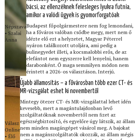
bácsi, az ellenzéknek felesleges lyukra futnia,
amikor a valódi ügyek is gyomorforgatóak
Budapest főpolgármestere nem fog lemondani,
Népszava
ha a főváros valóban csődbe megy, mert nem ő
• Szalai
idézte elő ezt a helyzetet, Magyar Péterrel
Anna
nyáron találkozott utoljára, ami pedig a
bulinegyedet illeti, a kocsmalobbi erős, de az
elefántot nem egyszerre kell lenyelni, hanem
darabonként. Ő maga semmilyen módon nem
érintett a 2026-os választáson. Interjú.
Újabb államosítás – a fővárosban több ezer CT- és
MR-vizsgálat eshet ki novembertől
Mintegy ötezer CT- és MR-vizsgálattal lehet idén
kevesebb, mert a magántulajdonban levő
szolgáltatóknak novembertől nem ﬁzet az
egészségbiztosító, és egyelőre úgy látszik, az állam
Válasz
nem minden magángépet vásárol meg. A bajokat
Online
nem a magánszolgáltatók okozzák, az állam mégis
• Élő