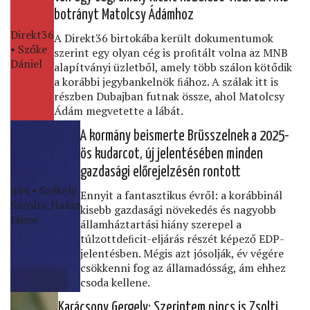
botrányt Matolcsy Ádámhoz
Direkt36
A Direkt36 birtokába került dokumentumok
• Szőke
szerint egy olyan cég is proﬁtált volna az MNB
Dániel
alapítványi üzletből, amely több szálon kötődik
a korábbi jegybankelnök ﬁához. A szálak itt is
részben Dubajban futnak össze, ahol Matolcsy
Ádám megvetette a lábát.
A kormány beismerte Brüsszelnek a 2025-
ös kudarcot, új jelentésében minden
gazdasági előrejelzésén rontott
444 • Székely
Ennyit a fantasztikus évről: a korábbinál
Sarolta,Haász
kisebb gazdasági növekedés és nagyobb
János
államháztartási hiány szerepel a
túlzottdeﬁcit-eljárás részét képező EDP-
jelentésben. Mégis azt jósolják, év végére
csökkenni fog az államadósság, ám ehhez
csoda kellene.
Karácsony Gergely: Szerintem nincs is Zsolti