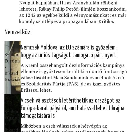
Nyugat kapujában. Ha az Aranybullán röhögni
lehetett, Rákay Philip Petőﬁ-ﬁlmjén bosszankodni,
az 1242 az egekbe küldi a vérnyomásunkat: ez már
komoly szintlépés a propagandában. Kritika.
Nemzetközi
Nemcsak Moldova, az EU számára is győzelem,
Szabad
hogy az uniós tagságot támogató párt nyert
Európa
A Kreml összehangolt dezinformációs kampánya
•
ellenére is győztesen került ki a döntő fontosságú
Rikard
választásokból Maia Sandu moldovai elnök Akció
Jozwiak
és Szolidaritás Pártja (PAS), de az igazi győztes
Brüsszel lehet.
A cseh választások letéríthetik az országot az
Európa-barát pályáról, ami hatással lehet Ukrajna
Szabad
támogatására is
Európa
•
Miközben a cseh választók a hétvégén az
Rikard
urnákhoz járulnak, sokan attól tartanak, hogy az