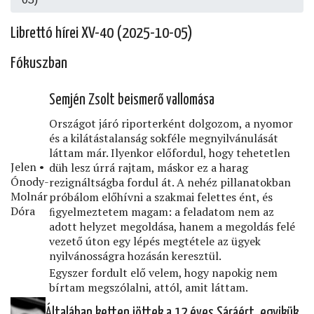
Librettó hírei XV-40 (2025-10-05)
Fókuszban
Semjén Zsolt beismerő vallomása
Országot járó riporterként dolgozom, a nyomor
és a kilátástalanság sokféle megnyilvánulását
láttam már. Ilyenkor előfordul, hogy tehetetlen
Jelen •
düh lesz úrrá rajtam, máskor ez a harag
Ónody-
rezignáltságba fordul át. A nehéz pillanatokban
Molnár
próbálom előhívni a szakmai felettes ént, és
Dóra
ﬁgyelmeztetem magam: a feladatom nem az
adott helyzet megoldása, hanem a megoldás felé
vezető úton egy lépés megtétele az ügyek
nyilvánosságra hozásán keresztül.
Egyszer fordult elő velem, hogy napokig nem
bírtam megszólalni, attól, amit láttam.
Általában ketten jöttek a 12 éves Sáráért, egyikük