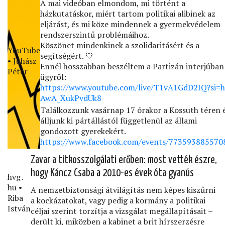
A mai videóban elmondom, mi történt a
házkutatáskor, miért tartom politikai alibinek az
eljárást, és mi köze mindennek a gyermekvédelem
rendszerszintű problémáihoz.
Köszönet mindenkinek a szolidaritásért és a
YouTube
segítségért. 💛
• Juhász
Ennél hosszabban beszéltem a Partizán interjúban
Péter
ügyről:
https://www.youtube.com/live/T1vA1GdD2IQ?si=h
AwA_XukPvdUk8
Találkozzunk vasárnap 17 órakor a Kossuth téren 
álljunk ki pártállástól függetlenül az állami
gondozott gyerekekért.
https://www.facebook.com/events/773593885570
Zavar a titkosszolgálati erőben: most vették észre,
hogy Káncz Csaba a 2010-es évek óta gyanús
hvg․
hu •
A nemzetbiztonsági átvilágítás nem képes kiszűrni
Riba
a kockázatokat, vagy pedig a kormány a politikai
István
céljai szerint torzítja a vizsgálat megállapításait –
derült ki, miközben a kabinet a brit hírszerzésre