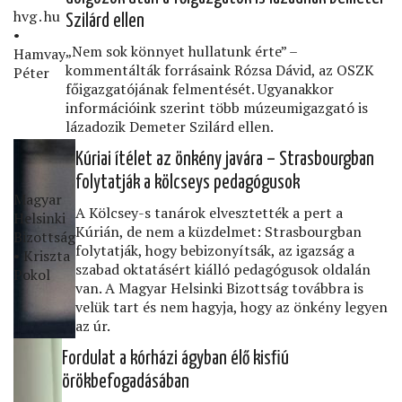
hvg․hu
Szilárd ellen
•
„Nem sok könnyet hullatunk érte” –
Hamvay
kommentálták forrásaink Rózsa Dávid, az OSZK
Péter
főigazgatójának felmentését. Ugyanakkor
információink szerint több múzeumigazgató is
lázadozik Demeter Szilárd ellen.
Kúriai ítélet az önkény javára – Strasbourgban
folytatják a kölcseys pedagógusok
Magyar
A Kölcsey-s tanárok elvesztették a pert a
Helsinki
Kúrián, de nem a küzdelmet: Strasbourgban
Bizottság
folytatják, hogy bebizonyítsák, az igazság a
• Kriszta
szabad oktatásért kiálló pedagógusok oldalán
Pokol
van. A Magyar Helsinki Bizottság továbbra is
velük tart és nem hagyja, hogy az önkény legyen
az úr.
Fordulat a kórházi ágyban élő kisﬁú
örökbefogadásában