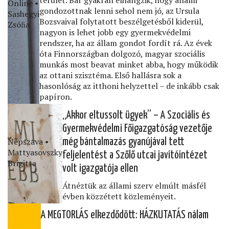
Online •
gondozottnak lenni sehol nem jó, az Ursula
Sashegyi
Bozsvaival folytatott beszélgetésből kiderül,
Zsóﬁa
nagyon is lehet jobb egy gyermekvédelmi
rendszer, ha az állam gondot fordít rá. Az évek
óta Finnországban dolgozó, magyar szociális
munkás most beavat minket abba, hogy működik
az ottani szisztéma. Első hallásra sok a
hasonlóság az itthoni helyzettel – de inkább csak
papíron.
„Akkor eltussolt ügyek” – A Szociális és
Gyermekvédelmi Főigazgatóság vezetője
Népszava •
még bántalmazás gyanújával tett
Mattyasovszky
feljelentést a Szőlő utcai javítóintézet
Brigitta
volt igazgatója ellen
Átnéztük az állami szerv elmúlt másfél
évben közzétett közleményeit.
A MEGTORLÁS elkezdődött: HÁZKUTATÁS nálam