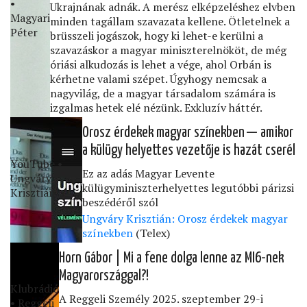
•
Ukrajnának adnák. A merész elképzeléshez elvben
Magyari
minden tagállam szavazata kellene. Ötletelnek a
Péter
brüsszeli jogászok, hogy ki lehet-e kerülni a
szavazáskor a magyar miniszterelnököt, de még
óriási alkudozás is lehet a vége, ahol Orbán is
kérhetne valami szépet. Úgyhogy nemcsak a
nagyvilág, de a magyar társadalom számára is
izgalmas hetek elé nézünk. Exkluzív háttér.
Orosz érdekek magyar színekben — amikor
a külügy helyettes vezetője is hazát cserél
YouTube •
Ez az adás Magyar Levente
Ungváry
külügyminiszterhelyettes legutóbbi párizsi
Krisztián
beszédéről szól
Ungváry Krisztián: Orosz érdekek magyar
színekben
(Telex)
Horn Gábor | Mi a fene dolga lenne az MI6-nek
Magyarországgal?!
Klubrádió
A Reggeli Személy 2025. szeptember 29-i
• Reggeli