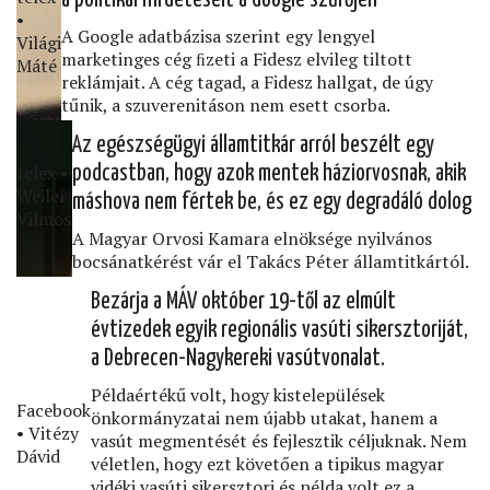
•
A Google adatbázisa szerint egy lengyel
Világi
marketinges cég ﬁzeti a Fidesz elvileg tiltott
Máté
reklámjait. A cég tagad, a Fidesz hallgat, de úgy
tűnik, a szuverenitáson nem esett csorba.
Az egészségügyi államtitkár arról beszélt egy
telex •
podcastban, hogy azok mentek háziorvosnak, akik
Weiler
máshova nem fértek be, és ez egy degradáló dolog
Vilmos
A Magyar Orvosi Kamara elnöksége nyilvános
bocsánatkérést vár el Takács Péter államtitkártól.
Bezárja a MÁV október 19-től az elmúlt
évtizedek egyik regionális vasúti sikersztoriját,
a Debrecen-Nagykereki vasútvonalat.
Példaértékű volt, hogy kistelepülések
Facebook
önkormányzatai nem újabb utakat, hanem a
• Vitézy
vasút megmentését és fejlesztik céljuknak. Nem
Dávid
véletlen, hogy ezt követően a tipikus magyar
vidéki vasúti sikersztori és példa volt ez a