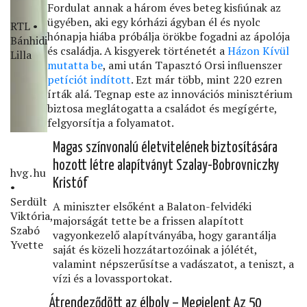
Fordulat annak a három éves beteg kisﬁúnak az
ügyében, aki egy kórházi ágyban él és nyolc
RTL •
hónapja hiába próbálja örökbe fogadni az ápolója
Bánhidi
és családja. A kisgyerek történetét a
Házon Kívül
Lilla
mutatta be
, ami után Tapasztó Orsi inﬂuenszer
petíciót indított
. Ezt már több, mint 220 ezren
írták alá. Tegnap este az innovációs minisztérium
biztosa meglátogatta a családot és megígérte,
felgyorsítja a folyamatot.
Magas színvonalú életvitelének biztosítására
hozott létre alapítványt Szalay-Bobrovniczky
hvg․hu
Kristóf
•
Serdült
A miniszter elsőként a Balaton-felvidéki
Viktória,
majorságát tette be a frissen alapított
Szabó
vagyonkezelő alapítványába, hogy garantálja
Yvette
saját és közeli hozzátartozóinak a jólétét,
valamint népszerűsítse a vadászatot, a teniszt, a
vízi és a lovassportokat.
Átrendeződött az élboly – Megjelent Az 50