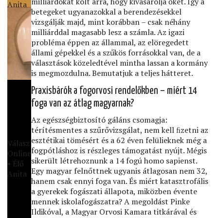
milliárdokat költ arra, hogy kivásárolja őket. Így a
Anita
betegeket ugyanazokkal a berendezésekkel
vizsgálják majd, mint korábban – csak néhány
milliárddal magasabb lesz a számla. Az igazi
probléma éppen az állammal, az elöregedett
állami gépekkel és a szűkös forrásokkal van, de a
választások közeledtével mintha lassan a kormány
is megmozdulna. Bemutatjuk a teljes hátteret.
Praxisbárók a fogorvosi rendelőkben – miért 14
foga van az átlag magyarnak?
Az egészségbiztosító gáláns csomagja:
térítésmentes a szűrővizsgálat, nem kell ﬁzetni az
esztétikai tömésért és a 62 éven felülieknek még a
Válasz
fogpótláshoz is részleges támogatást nyújt. Mégis
Online
sikerült létrehoznunk a 14 fogú homo sapienst.
• Élő
Egy magyar felnőttnek ugyanis átlagosan nem 32,
Anita
hanem csak ennyi foga van. És miért katasztrofális
a gyerekek fogászati állapota, miközben évente
mennek iskolafogászatra? A megoldást Pinke
Ildikóval, a Magyar Orvosi Kamara titkárával és