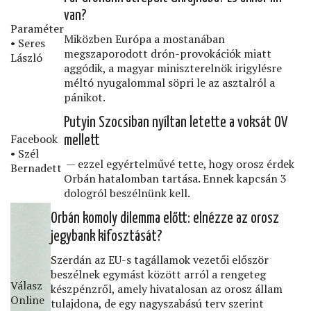
van?
Paraméter
Miközben Európa a mostanában
• Seres
megszaporodott drón-provokációk miatt
László
aggódik, a magyar miniszterelnök irigylésre
méltó nyugalommal söpri le az asztalról a
pánikot.
Putyin Szocsiban nyíltan letette a voksát OV
Facebook
mellett
• Szél
— ezzel egyértelművé tette, hogy orosz érdek
Bernadett
Orbán hatalomban tartása. Ennek kapcsán 3
dologról beszélnünk kell.
Orbán komoly dilemma előtt: elnézze az orosz
jegybank kifosztását?
Szerdán az EU-s tagállamok vezetői először
beszélnek egymást között arról a rengeteg
Válasz
készpénzről, amely hivatalosan az orosz állam
Online
tulajdona, de egy nagyszabású terv szerint