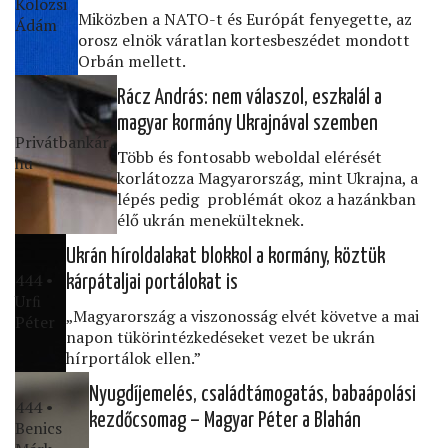
Kolozsi
Miközben a NATO-t és Európát fenyegette, az
Ádám
orosz elnök váratlan kortesbeszédet mondott
Orbán mellett.
Rácz András: nem válaszol, eszkalál a
magyar kormány Ukrajnával szemben
Privátbankár․
Több és fontosabb weboldal elérését
hu
korlátozza Magyarország, mint Ukrajna, a
lépés pedig problémát okoz a hazánkban
élő ukrán menekülteknek.
Ukrán híroldalakat blokkol a kormány, köztük
444 •
kárpátaljai portálokat is
Urﬁ
„Magyarország a viszonosság elvét követve a mai
Péter
napon tükörintézkedéseket vezet be ukrán
hírportálok ellen.”
Nyugdíjemelés, családtámogatás, babaápolási
444 •
kezdőcsomag – Magyar Péter a Blahán
Benics