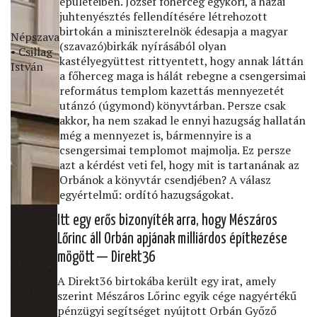
épületeiben. József főherceg egykori, a hazai
juhtenyésztés fellendítésére létrehozott
birtokán a miniszterelnök édesapja a magyar
Népszava
(szavazó)birkák nyírásából olyan
• Csillag
kastélyegyüttest rittyentett, hogy annak láttán
István
a főherceg maga is hálát rebegne a csengersimai
református templom kazettás mennyezetét
utánzó (úgymond) könyvtárban. Persze csak
akkor, ha nem szakad le ennyi hazugság hallatán
még a mennyezet is, bármennyire is a
csengersimai templomot majmolja. Ez persze
azt a kérdést veti fel, hogy mit is tartanának az
Orbánok a könyvtár csendjében? A válasz
egyértelmű: ordító hazugságokat.
Itt egy erős bizonyíték arra, hogy Mészáros
Lőrinc áll Orbán apjának milliárdos építkezése
Direkt36
mögött — Direkt36
• Pethő
András,
A Direkt36 birtokába került egy irat, amely
Marton
szerint Mészáros Lőrinc egyik cége nagyértékű
Kamilla
pénzügyi segítséget nyújtott Orbán Győző