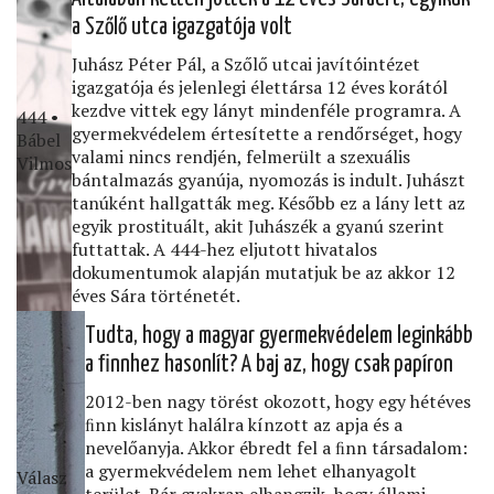
a Szőlő utca igazgatója volt
Juhász Péter Pál, a Szőlő utcai javítóintézet
igazgatója és jelenlegi élettársa 12 éves korától
kezdve vittek egy lányt mindenféle programra. A
444 •
gyermekvédelem értesítette a rendőrséget, hogy
Bábel
valami nincs rendjén, felmerült a szexuális
Vilmos
bántalmazás gyanúja, nyomozás is indult. Juhászt
tanúként hallgatták meg. Később ez a lány lett az
egyik prostituált, akit Juhászék a gyanú szerint
futtattak. A 444-hez eljutott hivatalos
dokumentumok alapján mutatjuk be az akkor 12
éves Sára történetét.
Tudta, hogy a magyar gyermekvédelem leginkább
a ﬁnnhez hasonlít? A baj az, hogy csak papíron
2012-ben nagy törést okozott, hogy egy hétéves
ﬁnn kislányt halálra kínzott az apja és a
nevelőanyja. Akkor ébredt fel a ﬁnn társadalom:
a gyermekvédelem nem lehet elhanyagolt
Válasz
terület. Bár gyakran elhangzik, hogy állami