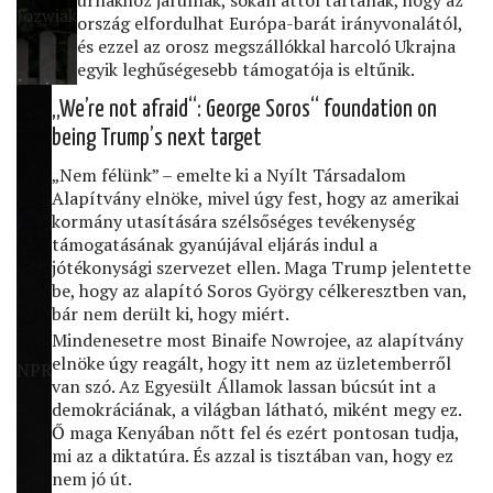
Jozwiak
ország elfordulhat Európa-barát irányvonalától,
és ezzel az orosz megszállókkal harcoló Ukrajna
egyik leghűségesebb támogatója is eltűnik.
„We’re not afraid“: George Soros“ foundation on
being Trump’s next target
„Nem félünk” – emelte ki a Nyílt Társadalom
Alapítvány elnöke, mivel úgy fest, hogy az amerikai
kormány utasítására szélsőséges tevékenység
támogatásának gyanújával eljárás indul a
jótékonysági szervezet ellen. Maga Trump jelentette
be, hogy az alapító Soros György célkeresztben van,
bár nem derült ki, hogy miért.
Mindenesetre most Binaife Nowrojee, az alapítvány
elnöke úgy reagált, hogy itt nem az üzletemberről
NPR
van szó. Az Egyesült Államok lassan búcsút int a
demokráciának, a világban látható, miként megy ez.
Ő maga Kenyában nőtt fel és ezért pontosan tudja,
mi az a diktatúra. És azzal is tisztában van, hogy ez
nem jó út.