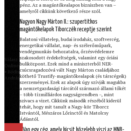
pénz. Az a magántőkealapos bizniszben van –
amelyről cikkünk következő része szól.
Nagyon Nagy Márton II.: szupertitkos
magántőkelapok Tiborczék receptje szerint
Balatoni villatelep, budai irodaház, szoftvercég,
energetikai vállalat, nap- és szélerőműpark,
vendégmunkás-behozatalra, őrzésvédelemre
szakosodott érdekeltségek, valamint egy óriási
Válasz
buliközpont. Ezek mind a miniszterből NER-
Online
csúcsragadozóvá vált Nagy Márton családjához
• Bódis
köthető Trustify-magántőkealapok (és társcégeik)
András
szerzeményei. Ezek az alapok úgy szívják magukba
a nemzetgazdasági tárcától származó állami tőkét
– több tízmilliárdos nagyságrendben –, mint
szivacs a vizet. Cikkünk második részéből kiderül
tehát, hogy mit tanult a Nagy-kör Tiborcz
Istvántól, Mészáros Lőrinctől és Matolcsy
Ádámtól.
Van egy cég, amely kicsit közelebb viszi az MNB-