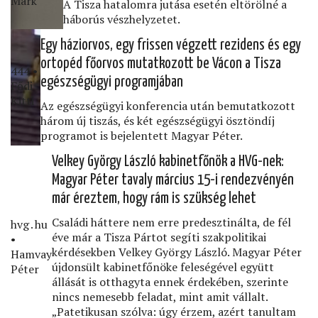
Márk
A Tisza hatalomra jutása esetén eltörölné a
háborús vészhelyzetet.
Egy háziorvos, egy frissen végzett rezidens és egy
ortopéd főorvos mutatkozott be Vácon a Tisza
444 •
egészségügyi programjában
Fődi
Kitti
Az egészségügyi konferencia után bemutatkozott
három új tiszás, és két egészségügyi ösztöndíj
programot is bejelentett Magyar Péter.
Velkey György László kabinetfőnök a HVG-nek:
Magyar Péter tavaly március 15-i rendezvényén
már éreztem, hogy rám is szükség lehet
Családi háttere nem erre predesztinálta, de fél
hvg․hu
éve már a Tisza Pártot segíti szakpolitikai
•
kérdésekben Velkey György László. Magyar Péter
Hamvay
újdonsült kabinetfőnöke feleségével együtt
Péter
állását is otthagyta ennek érdekében, szerinte
nincs nemesebb feladat, mint amit vállalt.
„Patetikusan szólva: úgy érzem, azért tanultam