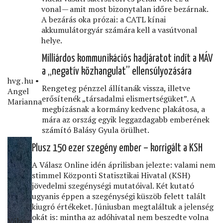
vonal — amit most bizonytalan időre bezárnak.
A bezárás oka prózai: a CATL kínai
akkumulátorgyár számára kell a vasútvonal
helye.
Milliárdos kommunikációs hadjáratot indít a MÁV
a „negatív közhangulat” ellensúlyozására
hvg․hu •
Rengeteg pénzzel állítanák vissza, illetve
Angel
erősítenék „társadalmi elismertségüket”. A
Marianna
megbízásnak a kormány kedvenc plakátosa, a
mára az ország egyik leggazdagabb emberének
számító Balásy Gyula örülhet.
Plusz 150 ezer szegény ember – korrigált a KSH
A Válasz Online idén áprilisban jelezte: valami nem
stimmel Központi Statisztikai Hivatal (KSH)
jövedelmi szegénységi mutatóival. Két kutató
ugyanis éppen a szegénységi küszöb felett talált
kiugró értékeket. Júniusban megtaláltuk a jelenség
okát is: mintha az adóhivatal nem beszedte volna
Válasz