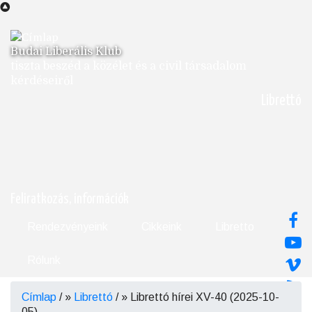
Ugrás
a
tartalomra
Budai Liberális Klub
tiszta beszéd a közélet és a civil társadalom
kérdéseiről
Librettó
Feliratkozás, információk
Rendezvényeink
Cikkeink
Libretto
Rólunk
Címlap
/
Librettó
/
Librettó hírei XV-40 (2025-10-
Morzsa
05)