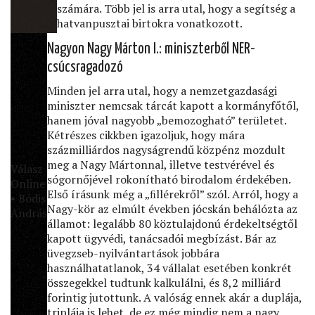
számára. Több jel is arra utal, hogy a segítség a
hatvanpusztai birtokra vonatkozott.
Nagyon Nagy Márton I.: miniszterből NER-
csúcsragadozó
Minden jel arra utal, hogy a nemzetgazdasági
miniszter nemcsak tárcát kapott a kormányfőtől,
hanem jóval nagyobb „bemozogható” területet.
Kétrészes cikkben igazoljuk, hogy mára
százmilliárdos nagyságrendű közpénz mozdult
meg a Nagy Mártonnal, illetve testvérével és
Válasz
sógornőjével rokonítható birodalom érdekében.
Online
Első írásunk még a „ﬁllérekről” szól. Arról, hogy a
• Bódis
Nagy-kör az elmúlt években jócskán behálózta az
András
államot: legalább 80 köztulajdonú érdekeltségtől
kapott ügyvédi, tanácsadói megbízást. Bár az
üvegzseb-nyilvántartások jobbára
használhatatlanok, 34 vállalat esetében konkrét
összegekkel tudtunk kalkulálni, és 8,2 milliárd
forintig jutottunk. A valóság ennek akár a duplája,
triplája is lehet, de ez még mindig nem a nagy