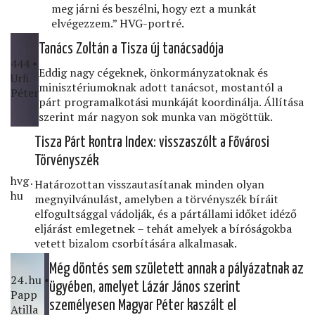
meg járni és beszélni, hogy ezt a munkát
elvégezzem.” HVG-portré.
Tanács Zoltán a Tisza új tanácsadója
444 •
Eddig nagy cégeknek, önkormányzatoknak és
Urﬁ
minisztériumoknak adott tanácsot, mostantól a
Péter
párt programalkotási munkáját koordinálja. Állítása
szerint már nagyon sok munka van mögöttük.
Tisza Párt kontra Index: visszaszólt a Fővárosi
Törvényszék
hvg․
Határozottan visszautasítanak minden olyan
hu
megnyilvánulást, amelyben a törvényszék bíráit
elfogultsággal vádolják, és a pártállami időket idéző
eljárást emlegetnek – tehát amelyek a bíróságokba
vetett bizalom csorbítására alkalmasak.
Még döntés sem született annak a pályázatnak az
24․hu •
ügyében, amelyet Lázár János szerint
Papp
személyesen Magyar Péter kaszált el
Atilla