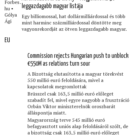
Forbes․
leggazdagabb magyar listája
hu •
Gólya
Egy billiomossal, hat dollármilliárdossal és több
Ági
mint harminc százmilliárdossal döntötte meg
vagyonrekordját az ötven leggazdagabb magyar.
EU
Commission rejects Hungarian push to unblock
€550M as relations turn sour
A Bizottság elutasította a magyar törekvést
550 millió euró feloldására, mivel a
kapcsolatok megromlottak
Brüsszel csak 163,5 millió euró előleget
szabadít fel, mivel egyre nagyobb a frusztráció
Orbán Viktor miniszterelnök oroszbarát
álláspontja miatt.
Magyarország terve 545 millió euró
befagyasztott uniós alap feloldásáról szólt, de
a bizottság csak 163,5 millió euró előleget