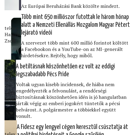
Az Európai Beruházási Bank közölte mindezt.
Több mint 650 milliószor futottak le három hónap
alatt a Nemzeti Ellenállás Mozgalom Magyar Pétert
telex •
lejárató videói
Hanula
Zsolt
A szervezet több mint 600 millió forintot költött
a Facebookon és a YouTube-on az MI-generált
hirdetésekre. Rejtély, hogy miből.
A betiltásnak köszönhetően ez volt az eddigi
legszabadabb Pécs Pride
telex
Voltak ugyan kisebb incidensek, de hiába nem
•
engedélyezték a felvonulást, a rendőrségi
Gűth
biztosításnak köszönhetően idén is jó hangulatban
Ervin
járták végig az emberi jogokért tüntetők a pécsi
belvárost. A polgármester a többiekkel együtt
vonult.
A Fidesz egy lengyel cégen keresztül csúsztatja át
telex
a politikai hirdetéseit a Google szűrőjén