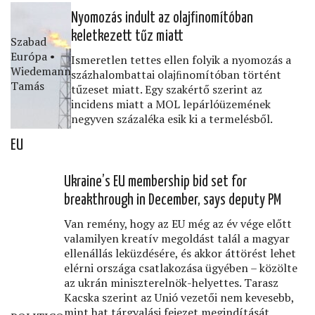
Nyomozás indult az olajﬁnomítóban
keletkezett tűz miatt
Szabad
Európa •
Ismeretlen tettes ellen folyik a nyomozás a
Wiedemann
százhalombattai olajﬁnomítóban történt
Tamás
tűzeset miatt. Egy szakértő szerint az
incidens miatt a MOL lepárlóüzemének
negyven százaléka esik ki a termelésből.
EU
Ukraine’s EU membership bid set for
breakthrough in December, says deputy PM
Van remény, hogy az EU még az év vége előtt
valamilyen kreatív megoldást talál a magyar
ellenállás leküzdésére, és akkor áttörést lehet
elérni országa csatlakozása ügyében – közölte
az ukrán miniszterelnök-helyettes. Tarasz
Kacska szerint az Unió vezetői nem kevesebb,
mint hat tárgyalási fejezet megindítását