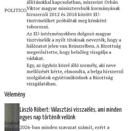
állításokkal kapcsolatban, miszerint Orbán
Viktor magyar miniszterelnök kormányának
POLITICO
hírszerzői 2012 és 2018 között EU-
tisztviselőket próbáltak meg kémként
toborozni.
Az EU-intézményekben dolgozó magyar
tisztviselők a nyílt titoknak nevezték, hogy a
hálózatot jelen van Brüsszelben. A Bizottság
megerősítette, hogy belsőleg vizsgálja a
vádakat.
Egy, az ügyhöz közel álló személy, aki neve
mellőzését kérte, elmondta, a belga hírszerző
szolgálatok együttműködnek a Bizottság
vizsgálatában.
Vélemény
László Róbert: Választási visszaélés, ami minden
egyes nap történik velünk
Szabad
2026-ban minden szavazat számít, ezért a
Európa