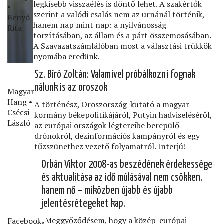
legkisebb visszaélés is döntő lehet. A szakértők
•
szerint a valódi csalás nem az urnánál történik,
Benyó
hanem nap mint nap: a nyilvánosság
Rita
torzításában, az állam és a párt összemosásában.
A Szavazatszámlálóban most a választási trükkök
nyomába eredünk.
Sz. Bíró Zoltán: Valamivel próbálkozni fognak
nálunk is az oroszok
Magyar
Hang •
A történész, Oroszország-kutató a magyar
Csécsi
kormány békepolitikájáról, Putyin hadviseléséről,
László
az európai országok légtereibe berepülő
drónokról, dezinformációs kampányról és egy
tűzszünethez vezető folyamatról. Interjú!
Orbán Viktor 2008-as beszédének érdekessége
és aktualitása az idő múlásával nem csökken,
hanem nő – miközben újabb és újabb
jelentésrétegeket kap.
„Meggyőződésem, hogy a közép-európai
Facebook