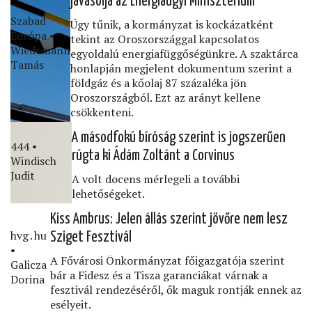
javasolja az Energiaügyi Minisztérium
Szabad
Úgy tűnik, a kormányzat is kockázatként
Európa •
tekint az Oroszországgal kapcsolatos
Wiedemann
egyoldalú energiafüggőségünkre. A szaktárca
Tamás
honlapján megjelent dokumentum szerint a
földgáz és a kőolaj 87 százaléka jön
Oroszországból. Ezt az arányt kellene
csökkenteni.
A másodfokú bíróság szerint is jogszerűen
444 •
rúgta ki Ádám Zoltánt a Corvinus
Windisch
Judit
A volt docens mérlegeli a további
lehetőségeket.
Kiss Ambrus: Jelen állás szerint jövőre nem lesz
hvg․hu
Sziget Fesztivál
•
A Fővárosi Önkormányzat főigazgatója szerint
Galicza
bár a Fidesz és a Tisza garanciákat várnak a
Dorina
fesztivál rendezéséről, ők maguk rontják ennek az
esélyeit.