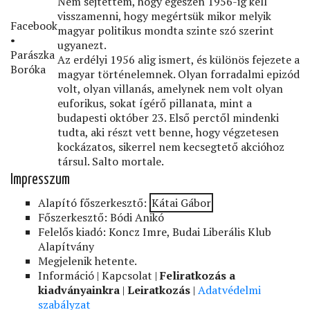
Nem sejtettem, hogy egészen 1956-ig kell
visszamenni, hogy megértsük mikor melyik
Facebook
magyar politikus mondta szinte szó szerint
•
ugyanezt.
Parászka
Az erdélyi 1956 alig ismert, és különös fejezete a
Boróka
magyar történelemnek. Olyan forradalmi epizód
volt, olyan villanás, amelynek nem volt olyan
euforikus, sokat ígérő pillanata, mint a
budapesti október 23. Első perctől mindenki
tudta, aki részt vett benne, hogy végzetesen
kockázatos, sikerrel nem kecsegtető akcióhoz
társul. Salto mortale.
Impresszum
Alapító főszerkesztő:
Kátai Gábor
Főszerkesztő: Bódi Anikó
Felelős kiadó: Koncz Imre, Budai Liberális Klub
Alapítvány
Megjelenik hetente.
Információ | Kapcsolat |
Feliratkozás a
kiadványainkra
|
Leiratkozás
|
Adatvédelmi
szabályzat