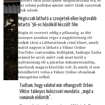
Kovács Ákos princípium-meghatározása óta, és
az orbáni politikai ajánlat miért tűnik vonzónak
sok nőnek.
Mégiscsak látható a szovjetek ellen legtovább
kitartó ’56-os hősökről készült ﬁlm
Rögös út vezetett eddig a pillanatig, az idei
ünnepre azonban végre a nagyközönség elé
Válasz
tudjuk tárni a Láthatatlanok című ﬁlmet, amely
Online •
mától nagyon is látható a Válasz Online
Sashegyi
YouTube-csatornáján. Kollégánk, Sashegyi Zsóﬁa
Zsóﬁa
számol be arról, miért csak most kerül a
nyilvánosság elé a páratlan dokumentumﬁlm,
amelynek maga is készítője volt. És amely el sem
készülhetett volna a Válasz Online olvasóinak
támogatása nélkül.
Tudtam, hogy valahol már elhangzott Orbán
Viktor talányos kolozsvári mondata: „majd a
románok eldöntik“.