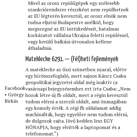
Mivel az orosz repülőgépek egy szélesebb
szankciórendszer részeként nem repülhetnek
az EU légterén keresztül, az orosz elnök nem
tudna eljutni Budapestre anélkül, hogy
megszegné az EU intézkedéseit, hatalmas
kockázatot vállalna Ukrajna feletti repüléssel,
vagy kerülő balkáni útvonalon kellene
áthaladnia.
Mateklecke 6291. — (Fél)heti fejlemények
A mateklecke az őszi szünetben nyaral, előtte
egy hírösszefoglaló, mert sajnos Káncz Csaba
geopolitikai jegyzetei oldal még inaktív (a
Facebook
vasárnapi bejegyzésemhez ezt írta Csaba: „Nem
• György
hozok létre új fb oldalt, mert a régin keresztül
Birkás
tudom elérni a szerzői oldalt, ami önmagában
egy komoly érték. A régi fb oldalamat addig
machinálták, hogy egyelőre nem tudom elérni,
de dolgozok rajta. Jövő kedden lesz EGY
HÓNAPJA, hogy elvitték a laptopomat és a
telefonomat.“)