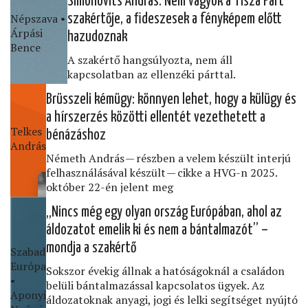
Simonovits András: Nem vagyok a Tisza Párt
Népszava •
szakértője, a ﬁdeszesek a fényképem előtt
Árpási
hazudoznak
Bence
A szakértő hangsúlyozta, nem áll
kapcsolatban az ellenzéki párttal.
Brüsszeli kémügy: könnyen lehet, hogy a külügy és
a hírszerzés közötti ellentét vezethetett a
Telkes
bénázáshoz
András
Németh András — részben a velem készült interjú
felhasználásával készült — cikke a HVG-n 2025.
október 22-én jelent meg
„Nincs még egy olyan ország Európában, ahol az
áldozatot emelik ki és nem a bántalmazót” –
mondja a szakértő
Szabad
Európa
Sokszor évekig állnak a hatóságoknál a családon
•
belüli bántalmazással kapcsolatos ügyek. Az
Aponyi
áldozatoknak anyagi, jogi és lelki segítséget nyújtó