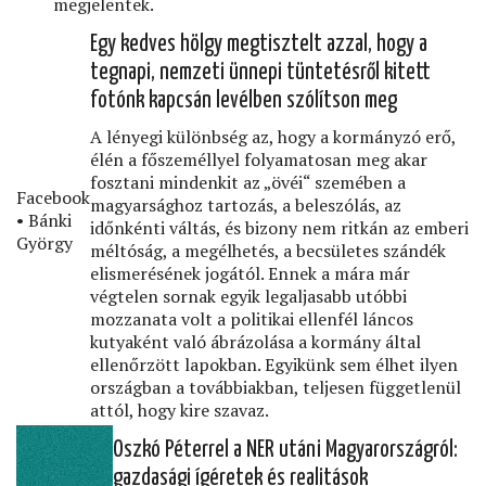
megjelentek.
Egy kedves hölgy megtisztelt azzal, hogy a
tegnapi, nemzeti ünnepi tüntetésről kitett
fotónk kapcsán levélben szólítson meg
A lényegi különbség az, hogy a kormányzó erő,
élén a főszeméllyel folyamatosan meg akar
fosztani mindenkit az „övéi“ szemében a
Facebook
magyarsághoz tartozás, a beleszólás, az
• Bánki
időnkénti váltás, és bizony nem ritkán az emberi
György
méltóság, a megélhetés, a becsületes szándék
elismerésének jogától. Ennek a mára már
végtelen sornak egyik legaljasabb utóbbi
mozzanata volt a politikai ellenfél láncos
kutyaként való ábrázolása a kormány által
ellenőrzött lapokban. Egyikünk sem élhet ilyen
országban a továbbiakban, teljesen függetlenül
attól, hogy kire szavaz.
Oszkó Péterrel a NER utáni Magyarországról:
gazdasági ígéretek és realitások