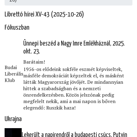
Librettó hírei XV-43 (2025-10-26)
Fókuszban
Ünnepi beszéd a Nagy Imre Emlékháznál, 2025.
okt. 23.
Barátaim!
Budai
1956-os elődeink sokféle eszmét képviseltek,
Liberális
másféle demokráciát képzeltek el, és másként
Klub
látták Magyarország jövőjét. De mindannyian
hittek a szabadságban és a nemzeti
önrendelkezésben. Közös jelszónak pedig
megfelelt nekik, ami a mai napon is bőven
elegendő: Ruszkik haza!
Ukrajna
Lekerült a napirendről a budapesti csúcs, Putyin