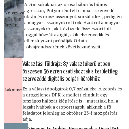
A cím sokaknak az orosz háborús bűnös
agresszor, Putyin rémtettei miatt szenvedő
Népszava
ukrán és orosz asszonyok sorsát idézi, pedig én
• Csillag
a magyar asszonyokról írok. Azokról a magyar
István
asszonyokról, akik évtizede összeszorított
foggal húzzák az igát, akik elszenvedik és
ellensúlyozni próbálják Orbán
tolvajrendszerének következményeit.
Választási földrajz: 87 választókerületben
összesen 56 ezren csatlakoztak a területileg
szerveződő digitális polgári körökhöz
Ez a választópolgárok 0,7 százaléka. A zebrás és
Lakmusz
a drogellenes DPK-k mellett elindult egy
országos hálózat kiépítése is – mutatjuk, hol a
legaktívabbak a csoporttagok, akiknek a fő
feladatot jelenleg az október 23-i mozgósítás
adja.