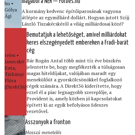
magából a NER — Forbes.hu
hu •
Gólya
A kormány kedvenc építőiparosának vagyona
Ági
átlépte az egymilliárd dollárt. Hogyan jutott Szíjj
László Tiszakécskéről a világ milliárdosai közé?
Bemutatjuk a lehetőséget, amivel milliárdokat
keres elszegényedett embereken a Fradi-barát
cég
telex •
Bár Rogán Antal több mint tíz éve büszkén
Janecskó
jelentette be, hogy megfékezték a túlságosan
Kata,
magas hiteldíjakat, valójában maradt egy
Tárkányi
menekülőút a gyorskölcsönökkel foglalkozó
Flóra
cégek számára. A Direkt36 kiderítette, hogy
[Direkt36]
ezzel él a piac legnagyobb szereplője, a
Provident is, amely közben jó kapcsolatokat
épített ki az egyik befolyásos ﬁdeszes
vezetővel.
Asszonyok a fronton
Hosszú menetelés