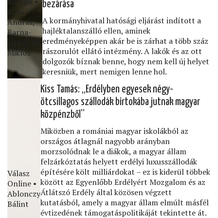
Európa •
bezárása
Kósa
A kormányhivatal hatósági eljárást indított a
András,
hajléktalanszálló ellen, aminek
Barna-
eredményeképpen akár be is zárhat a több száz
Lipkovski
rászorulót ellátó intézmény. A lakók és az ott
Miklós
dolgozók bíznak benne, hogy nem kell új helyet
keresniük, mert nemigen lenne hol.
Kiss Tamás: „Erdélyben egyesek négy-
ötcsillagos szállodák birtokába jutnak magyar
közpénzből”
Miközben a romániai magyar iskolákból az
országos átlagnál nagyobb arányban
morzsolódnak le a diákok, a magyar állam
felzárkóztatás helyett erdélyi luxusszállodák
építésére költ milliárdokat – ez is kiderül többek
Válasz
között az Egyenlőbb Erdélyért Mozgalom és az
Online •
Átlátszó Erdély által közösen végzett
Ablonczy
kutatásból, amely a magyar állam elmúlt másfél
Bálint
évtizedének támogatáspolitikáját tekintette át.