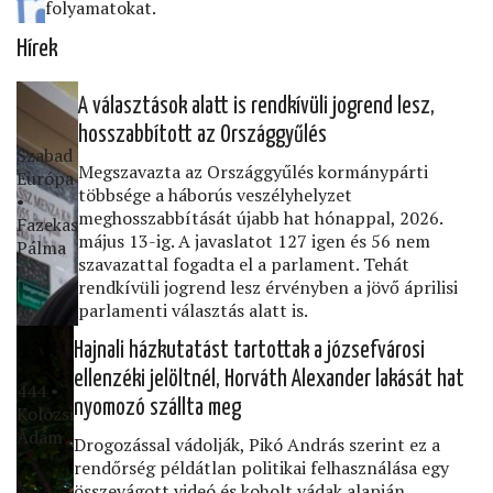
folyamatokat.
Hírek
A választások alatt is rendkívüli jogrend lesz,
hosszabbított az Országgyűlés
Szabad
Megszavazta az Országgyűlés kormánypárti
Európa
többsége a háborús veszélyhelyzet
•
meghosszabbítását újabb hat hónappal, 2026.
Fazekas
május 13-ig. A javaslatot 127 igen és 56 nem
Pálma
szavazattal fogadta el a parlament. Tehát
rendkívüli jogrend lesz érvényben a jövő áprilisi
parlamenti választás alatt is.
Hajnali házkutatást tartottak a józsefvárosi
ellenzéki jelöltnél, Horváth Alexander lakását hat
444 •
nyomozó szállta meg
Kolozsi
Ádám
Drogozással vádolják, Pikó András szerint ez a
rendőrség példátlan politikai felhasználása egy
összevágott videó és koholt vádak alapján.