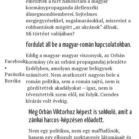
elkezdték a hírt habosítani a magyar
kormánypropaganda álellenzéki
álmegmondóemberei. Sejtelmes
megjegyzésekkel, sugalmazásokkal, miszerint a
robbantások mögött „az ukránok“ állnak.
Mi történt valójában?
fordulat áll be a magyar-román kapcsolatokban.
Eddig a magyar-magyar viszonyok, az Orbán
Facebook
kormány (és az orbáni propaganda) jelenléte
•
Erdélyben, amolyan magyar belügynek
Parászka
számított. Nem avatkozott nagyon bele a
Boróka
román politika, sem a román sajtó, nem is
gördítettek akadályokat — igaz, nem is
tévesztették szem elől, mi folyik. Csendes
kivárás volt évekig.
Még Orbán Viktorhoz képest is sokkoló, amit a
zánkai harcos-képzésen előadott.
Nem egy politikus, nem egy maﬃafőnök,
hanem egy elborult szektavezér látomásait és