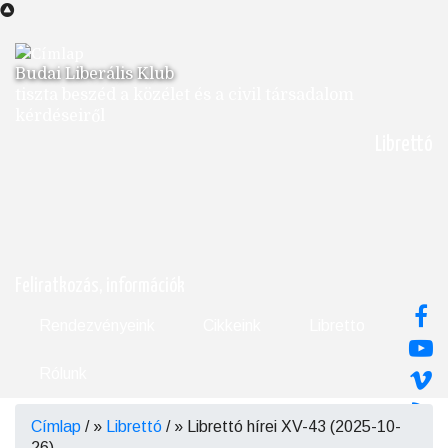
Ugrás
a
tartalomra
Budai Liberális Klub
tiszta beszéd a közélet és a civil társadalom
kérdéseiről
Librettó
Feliratkozás, információk
Rendezvényeink
Cikkeink
Libretto
Rólunk
Címlap
/
Librettó
/
Librettó hírei XV-43 (2025-10-
Morzsa
26)