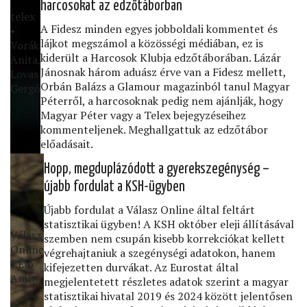
harcosokat az edzőtáborban
telex
A Fidesz minden egyes jobboldali kommentet és
•
lájkot megszámol a közösségi médiában, ez is
Vorák
kiderült a Harcosok Klubja edzőtáborában. Lázár
Anita,
Jánosnak három aduász érve van a Fidesz mellett,
Lovas
Orbán Balázs a Glamour magazinból tanul Magyar
Gergő
Péterről, a harcosoknak pedig nem ajánlják, hogy
Magyar Péter vagy a Telex bejegyzéseihez
kommenteljenek. Meghallgattuk az edzőtábor
előadásait.
Hopp, megduplázódott a gyerekszegénység –
újabb fordulat a KSH-ügyben
Újabb fordulat a Válasz Online által feltárt
statisztikai ügyben! A KSH október eleji állításával
Válasz
szemben nem csupán kisebb korrekciókat kellett
Online
végrehajtaniuk a szegénységi adatokon, hanem
• Élő
kifejezetten durvákat. Az Eurostat által
Anita
megjelentetett részletes adatok szerint a magyar
statisztikai hivatal 2019 és 2024 között jelentősen