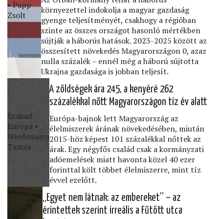
• Papp
környezettel indokolja a magyar gazdaság
Zsolt
gyenge teljesítményét, csakhogy a régióban
szinte az összes országot hasonló mértékben
sújtják a háborús hatások. 2023-2025 között az
összesített növekedés Magyarországon 0, azaz
nulla százalék – ennél még a háború sújtotta
Ukrajna gazdasága is jobban teljesít.
A zöldségek ára 245, a kenyéré 262
százalékkal nőtt Magyarországon tíz év alatt
Szabad
Európa-bajnok lett Magyarország az
Európa •
élelmiszerek árának növekedésében, miután
Wiedemann
2015-höz képest 101 százalékkal nőttek az
Tamás
árak. Egy négyfős család csak a kormányzati
adóemelések miatt havonta közel 40 ezer
forinttal költ többet élelmiszerre, mint tíz
évvel ezelőtt.
„Egyet nem látnak: az embereket” – az
Szabad
érintettek szerint irreális a Fűtött utca