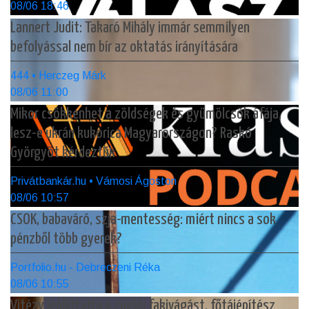
08/06 18:46
Lannert Judit: Takaró Mihály immár semmilyen
befolyással nem bír az oktatás irányítására
444 • Herczeg Márk
08/06 11:00
Mikor csökkenhet a zöldségek és gyümölcsök áfája,
lesz-e ukrán kukorica Magyarországon? Raskó
Györgyöt kérdeztük
Privátbankár.hu • Vámosi Ágoston
08/06 10:57
CSOK, babaváró, szja-mentesség: miért nincs a sok
pénzből több gyerek?
Portfolio.hu - Debreczeni Réka
08/06 10:55
Vitézy leállíttatta a zuglói fakivágást, főtájépítész