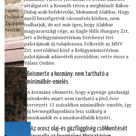
sétálgatott a Kossuth téren a meghiúsult Rákos-
Válasz
Dubaj arab befektetője, Mohamed Alabbar. Hogy
Online •
miről beszélgettek városnézés közben, nem
Zsuppán
tudhatjuk, de azt már igen, hogy Alabbar
András
magyarországi cége, az Eagle Hills Hungary Zrt.
lett a Belügyminisztérium Széchenyi téri
palotájának új tulajdonosa. Felkerült az MNV
Zrt. szerződései közé a Belügyminisztérium
palotájának adásvételi szerződése, vette észre a
Válasz Online.
Beismerte a kormány: nem tartható a
minimálbér-emelés
Portfolio․
A kormány elismerte, hogy a gyenge gazdasági
hu
növekedés miatt nem tartható a jövő évre
tervezett 13 százalékos minimálbér-emelés, így
új bérmegállapodásra lesz szükség a
munkaadók és a munkavállalók között.
Az orosz olaj-és gázfüggőség csökkentését