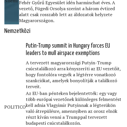
Noémi
Fehér Gyűrű Egyesület idén harminchat éves. A
vezető, Fügedi Orsolya szerint a három évtized
alatt csak rosszabb lett az áldozatok helyzete
Magyarországon.
Nemzetközi
Putin-Trump summit in Hungary forces EU
leaders to mull airspace exemptions
A tervezett magyarországi Putyin-Trump
csúcstalálkozó arra kényszeríti az EU vezetőit,
hogy fontolóra vegyék a légtérre vonatkozó
szankciókat, amelyek bonyolítják a találkozó
terveit.
Az EU-ban pénteken bejelentették: egy vagy
több európai vezetőnek különleges felmentést
kell adnia Vlagyimir Putyinnak a légterükön
POLITICO
való átrepülésre, amennyiben az orosz elnök
részt kíván venni a Trumppal tervezett
budapesti csúcstalálkozón.