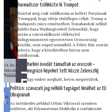
harmadszor trükközte ki Trumpot
Ezúttal még csak találkoznia se kellett Putyinnak
Trumppal, hogy elérje elsődleges célját. Trump a
Telex •
budapesti csúcs reményében Tomahawkok nélkül
Nyilas
küldte haza Washingtonból Zelenszkijt, hogy
Gergely
aztán a csúcstalálkozót előkészítő
külügyminiszteri egyeztetésen Oroszország
közölje, nem enged semmiből. A Fehér Ház ezután
jelezte, hogy a közeljövőben biztos nem
találkoznak.
Harkivi óvodát támadtak az oroszok –
24․hu •
Mázsár
megrázó képeket tett közzé Zelenszkij
Tamás
Egy ember meghalt, heten megsérültek.
Politico: szavazati jog nélküli tagságot kínálhat az EU
Ukrajnának
24․
hu
Az intézkedés például Orbán Viktorral szemben
születne, aki folyamatosan blokkolja a csatlakozási