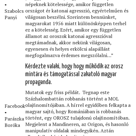
népeknek kötelessége, amikor független
•
országot ér katonai agresszió, egyértelműen és
Szabolcs
világosan beszélni. Szerintem bennünket,
Panyi
magyarokat 1956 miatt különösképpen terhel
ez a kötelesség. Ezért, amikor egy független
államot az oroszok katonai agresszióval
megtámadnak, akkor nekünk világosan,
egyenesen és helyes erkölcsi alapállást
megfogalmazva érdemes megszólalni…”
Kérdezte valaki, hogy hogy működik az orosz
mintára és támogatással zakatoló magyar
propaganda.
Mutatok egy friss példát. Tegnap este
Százhalombattán robbanás történt a MOL
olajﬁnomítójában. A hírrel egyidőben felkapta a
Facebook
magyar sajtó, hogy Romániában is robbanás
•
történt, egy OROSZ tulajdonú olajﬁnomítóban.
Parászka
Megjelent a Mandineren, az Origon, és hasonló
Boróka
manipulatív oldalak mindegyikén. Aztán