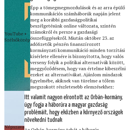
Épp a tömegmegmozdulások és az arra épülő
kommunikációs számháborúk napján jelent
meg a korábbi gazdaságpolitikai
beszélgetésünk online változata, szintén
számokról és persze a gazdasági
YouTube •
összefüggésekről. Miután október 23. az
Szélsőközép
adóﬁzetők pénzén ﬁnanszírozott
kormányzati kommunikáció minden torzítási
kísérlete ellenére is bizonyította, hogy valós
verseny folyik a politikai alternatívák között,
meggyőződésem, hogy van értelme kibeszélni
ezeket az alternatívákat. Ajánlom mindazok
ﬁgyelmébe, akiknek van türelme a tőlem
megszokott részletesebb elemzésekhez:
Itt valamit nagyon elrontott az Orbán-kormány,
úgy fogja a háborúra a magyar gazdaság
problémáit, hogy eközben a környező országok
növekedni tudnak
Népszava
Az Orbán-kormány tehát a háborús