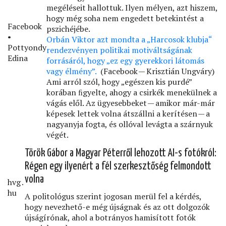
megéléseit hallottuk. Ilyen mélyen, azt hiszem,
hogy még soha nem engedett betekintést a
Facebook
pszichéjébe.
•
Orbán Viktor azt mondta a „Harcosok klubja“
Pottyondy
rendezvényen politikai motiváltságának
Edina
forrásáról, hogy „ez egy gyerekkori látomás
vagy élmény”.
(Facebook — Krisztián Ungváry)
Ami arról szól, hogy „egészen kis purdé”
korában ﬁgyelte, ahogy a csirkék menekülnek a
vágás elől. Az ügyesebbeket — amikor már-már
képesek lettek volna átszállni a kerítésen — a
nagyanyja fogta, és ollóval levágta a szárnyuk
végét.
Török Gábor a Magyar Péterről lehozott AI-s fotókról:
Régen egy ilyenért a fél szerkesztőség felmondott
volna
hvg․
hu
A politológus szerint jogosan merül fel a kérdés,
hogy nevezhető-e még újságnak és az ott dolgozók
újságírónak, ahol a botrányos hamisított fotók