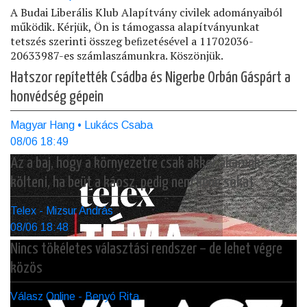
A Budai Liberális Klub Alapítvány civilek adományaiból
működik. Kérjük, Ön is támogassa alapítványunkat
tetszés szerinti összeg beﬁzetésével a 11702036-
20633987-es számlaszámunkra. Köszönjük.
Hatszor repítették Csádba és Nigerbe Orbán Gáspárt a
honvédség gépein
Magyar Hang • Lukács Csaba
08/06 18:49
Az a baj, hogy a környezetre csak akkor akarunk
költeni, ha beüt a káosz, pedig nem kéne sokat
Telex - Mizsur András
08/06 18:48
Nincs tökéletes választási rendszer – de lehet végre
közös
Válasz Online - Benyó Rita