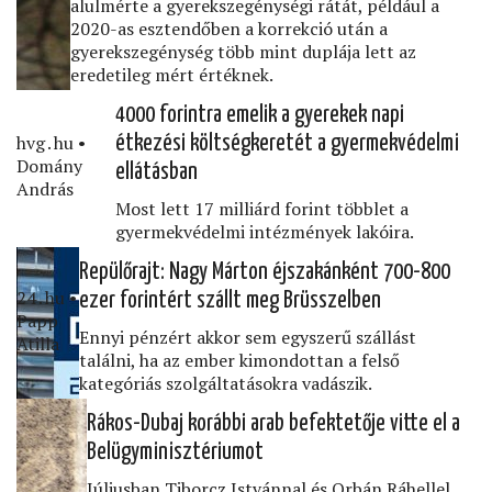
alulmérte a gyerekszegénységi rátát, például a
2020-as esztendőben a korrekció után a
gyerekszegénység több mint duplája lett az
eredetileg mért értéknek.
4000 forintra emelik a gyerekek napi
hvg․hu •
étkezési költségkeretét a gyermekvédelmi
Domány
ellátásban
András
Most lett 17 milliárd forint többlet a
gyermekvédelmi intézmények lakóira.
Repülőrajt: Nagy Márton éjszakánként 700-800
24․hu •
ezer forintért szállt meg Brüsszelben
Papp
Ennyi pénzért akkor sem egyszerű szállást
Atilla
találni, ha az ember kimondottan a felső
kategóriás szolgáltatásokra vadászik.
Rákos-Dubaj korábbi arab befektetője vitte el a
Belügyminisztériumot
Júliusban Tiborcz Istvánnal és Orbán Ráhellel