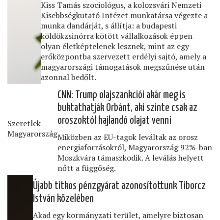
Kiss Tamás szociológus, a kolozsvári Nemzeti
Kisebbségkutató Intézet munkatársa végezte a
munka dandárját, s állítja: a budapesti
köldökzsinórra kötött vállalkozások éppen
olyan életképtelenek lesznek, mint az egy
erőközpontba szervezett erdélyi sajtó, amely a
magyarországi támogatások megszűnése után
azonnal bedőlt.
CNN: Trump olajszankciói akár meg is
buktathatják Orbánt, aki szinte csak az
oroszoktól hajlandó olajat venni
Szeretlek
Magyarország
Miközben az EU-tagok leváltak az orosz
energiaforrásokról, Magyarország 92%-ban
Moszkvára támaszkodik. A leválás helyett
nőtt a függőség.
Újabb titkos pénzgyárat azonosítottunk Tiborcz
István közelében
Akad egy kormányzati terület, amelyre biztosan