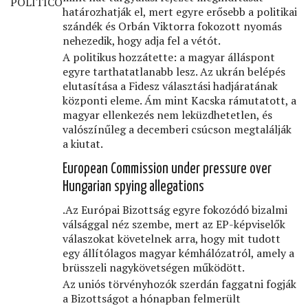
POLITICO
határozhatják el, mert egyre erősebb a politikai
szándék és Orbán Viktorra fokozott nyomás
nehezedik, hogy adja fel a vétót.
A politikus hozzátette: a magyar álláspont
egyre tarthatatlanabb lesz. Az ukrán belépés
elutasítása a Fidesz választási hadjáratának
központi eleme. Ám mint Kacska rámutatott, a
magyar ellenkezés nem leküzdhetetlen, és
valószínűleg a decemberi csúcson megtalálják
a kiutat.
European Commission under pressure over
Hungarian spying allegations
.
Az Európai Bizottság egyre fokozódó bizalmi
válsággal néz szembe, mert az EP-képviselők
válaszokat követelnek arra, hogy mit tudott
egy állítólagos magyar kémhálózatról, amely a
brüsszeli nagykövetségen működött.
Az uniós törvényhozók szerdán faggatni fogják
a Bizottságot a hónapban felmerült