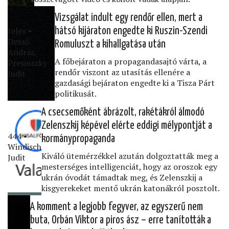
Vizsgálat indult egy rendőr ellen, mert a
telex •
hátsó kijáraton engedte ki Ruszin-Szendi
Dezső
Romuluszt a kihallgatása után
András,
A főbejáraton a propagandasajtó várta, a
Presinszky
rendőr viszont az utasítás ellenére a
Judit
gazdasági bejáraton engedte ki a Tisza Párt
politikusát.
A csecsemőként ábrázolt, rakétákról álmodó
Zelenszkij képével elérte eddigi mélypontját a
444 •
kormánypropaganda
Windisch
Kiváló ütemérzékkel azután dolgoztatták meg a
Judit
mesterséges intelligenciát, hogy az oroszok egy
ukrán óvodát támadtak meg, és Zelenszkij a
kisgyerekeket mentő ukrán katonákról posztolt.
A komment a legjobb fegyver, az egyszerű nem
buta, Orbán Viktor a piros ász – erre tanították a