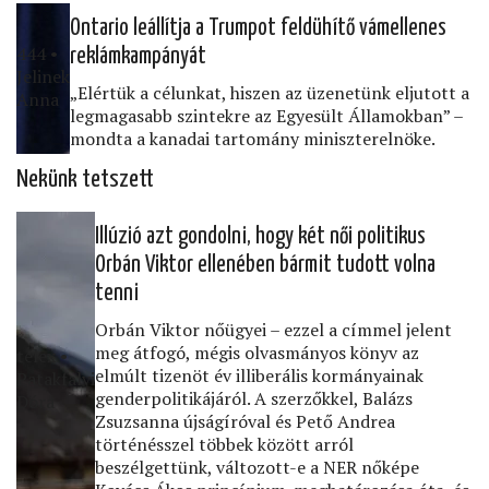
Ontario leállítja a Trumpot feldühítő vámellenes
444 •
reklámkampányát
Jelinek
„Elértük a célunkat, hiszen az üzenetünk eljutott a
Anna
legmagasabb szintekre az Egyesült Államokban” –
mondta a kanadai tartomány miniszterelnöke.
Nekünk tetszett
Illúzió azt gondolni, hogy két női politikus
Orbán Viktor ellenében bármit tudott volna
tenni
Orbán Viktor nőügyei – ezzel a címmel jelent
meg átfogó, mégis olvasmányos könyv az
telex •
elmúlt tizenöt év illiberális kormányainak
Patakfalvi
genderpolitikájáról. A szerzőkkel, Balázs
Dóra
Zsuzsanna újságíróval és Pető Andrea
történésszel többek között arról
beszélgettünk, változott-e a NER nőképe