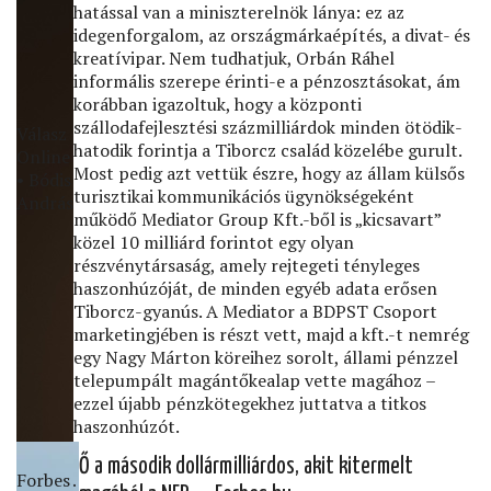
hatással van a miniszterelnök lánya: ez az
idegenforgalom, az országmárkaépítés, a divat- és
kreatívipar. Nem tudhatjuk, Orbán Ráhel
informális szerepe érinti-e a pénzosztásokat, ám
korábban igazoltuk, hogy a központi
szállodafejlesztési százmilliárdok minden ötödik-
Válasz
hatodik forintja a Tiborcz család közelébe gurult.
Online
Most pedig azt vettük észre, hogy az állam külsős
• Bódis
turisztikai kommunikációs ügynökségeként
András
működő Mediator Group Kft.-ből is „kicsavart”
közel 10 milliárd forintot egy olyan
részvénytársaság, amely rejtegeti tényleges
haszonhúzóját, de minden egyéb adata erősen
Tiborcz-gyanús. A Mediator a BDPST Csoport
marketingjében is részt vett, majd a kft.-t nemrég
egy Nagy Márton köreihez sorolt, állami pénzzel
telepumpált magántőkealap vette magához –
ezzel újabb pénzkötegekhez juttatva a titkos
haszonhúzót.
Ő a második dollármilliárdos, akit kitermelt
Forbes․