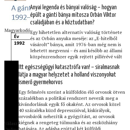
Anyai legenda és bányai valóság – hogyan
épült a gánti bánya mítosza Orbán Viktor
családjában és a köztudatban?
Magyarkodó
Egy hihetetlen alternatív valóság története
és az Orbán anyuka meséje: az „E-hitelből
vásárolt” bánya, amit 1976-ban még nem is
lehetett megvenni – és ami később az állami
közpénzrendszer egyik rejtett pillérévé vált
Itt egészségügyi katasztrófa van! – siralmasnak
látja a magyar helyzetet a holland viszonyokat
ismerő gyermekorvos
Egy felmérés szerint a külföldön élő orvosok ötven
százalékban a politikai rendszert nevezik meg a
kivándorlásuk egyik fő okaként. Az orvosok közel
40 százaléka küzd depresszióval, kiskirályok,
orvosbárók nehezítik a gyógyítást, az orvosok
kiégnek a rengeteg túlmunka és az eszközhiány
Válasz
hatására. Az adásba ezúttal két külföldi
Online