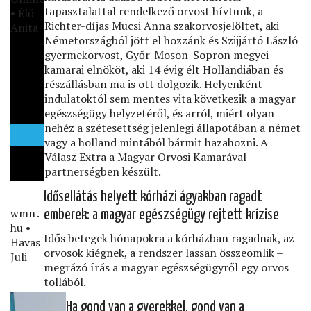
tapasztalattal rendelkező orvost hívtunk, a
• Élő
Richter-díjas Mucsi Anna szakorvosjelöltet, aki
Anita
Németországból jött el hozzánk és Szijjártó László
gyermekorvost, Győr-Moson-Sopron megyei
kamarai elnököt, aki 14 évig élt Hollandiában és
részállásban ma is ott dolgozik. Helyenként
indulatoktól sem mentes vita következik a magyar
egészségügy helyzetéről, és arról, miért olyan
nehéz a szétesettség jelenlegi állapotában a német
vagy a holland mintából bármit hazahozni. A
Válasz Extra a Magyar Orvosi Kamarával
partnerségben készült.
Idősellátás helyett kórházi ágyakban ragadt
wmn․
emberek: a magyar egészségügy rejtett krízise
hu •
Idős betegek hónapokra a kórházban ragadnak, az
Havas
orvosok kiégnek, a rendszer lassan összeomlik –
Juli
megrázó írás a magyar egészségügyről egy orvos
tollából.
Ha gond van a gyerekkel, gond van a