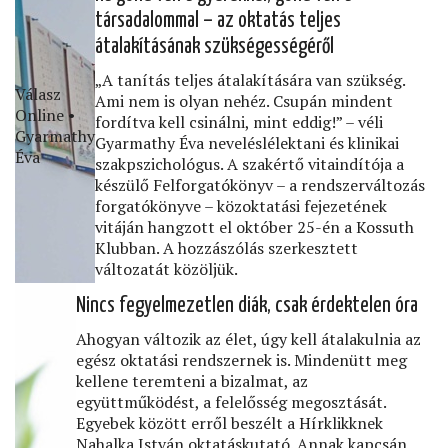
társadalommal – az oktatás teljes
átalakításának szükségességéről
„A tanítás teljes átalakítására van szükség.
Válasz
Ami nem is olyan nehéz. Csupán mindent
Online •
fordítva kell csinálni, mint eddig!” – véli
Gyarmathy
Gyarmathy Éva neveléslélektani és klinikai
Éva
szakpszichológus. A szakértő vitaindítója a
készülő Felforgatókönyv – a rendszerváltozás
forgatókönyve – közoktatási fejezetének
vitáján hangzott el október 25-én a Kossuth
Klubban. A hozzászólás szerkesztett
változatát közöljük.
Nincs fegyelmezetlen diák, csak érdektelen óra
Ahogyan változik az élet, úgy kell átalakulnia az
egész oktatási rendszernek is. Mindenütt meg
kellene teremteni a bizalmat, az
együttműködést, a felelősség megosztását.
Egyebek között erről beszélt a Hírklikknek
Nahalka István oktatáskutató. Annak kapcsán