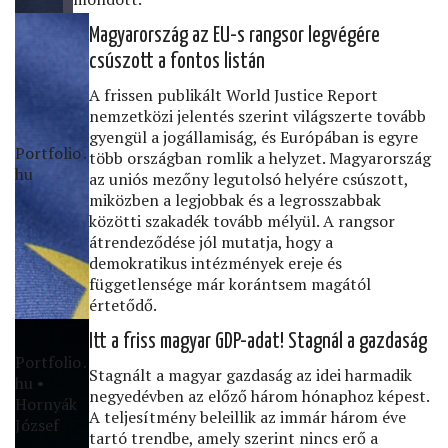
Magyarország az EU-s rangsor legvégére
csúszott a fontos listán
A frissen publikált World Justice Report
nemzetközi jelentés szerint világszerte tovább
gyengül a jogállamiság, és Európában is egyre
Portfolio․
több országban romlik a helyzet. Magyarország
hu
az uniós mezőny legutolsó helyére csúszott,
miközben a legjobbak és a legrosszabbak
közötti szakadék tovább mélyül. A rangsor
átrendeződése jól mutatja, hogy a
demokratikus intézmények ereje és
függetlensége már korántsem magától
értetődő.
Itt a friss magyar GDP-adat! Stagnál a gazdaság
Portfolio․
Stagnált a magyar gazdaság az idei harmadik
hu •
negyedévben az előző három hónaphoz képest.
Hornyák
A teljesítmény beleillik az immár három éve
József
tartó trendbe, amely szerint nincs erő a