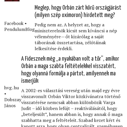
Meglep, hogy Orbán zárt körű országjárást
(milyen szép oximoron) hirdetett meg?
Facebook •
Pedig nem az. A helyzet az, hogy a
PendulumBlog
miniszterelnök kicsit sem kíváncsi a nép
véleményére — őt kizárólag a saját
táborának összetartása, zélótáinak
lelkesítése érdekli.
A Fidesznek még „a nyakában volt a tőr”, amikor
Orbán a maga szabta feltételekkel visszatért,
hogy olyanná formálja a pártot, amilyennek ma
ismerjük
hvg․hu
A 2002-es választási vereség után majd egy évre
•
visszavonult Orbán Viktor közkívánatra történő
Dobszay
visszatérése nemcsak abban különbözik Varga
János
Judit – idő közben lefújt – reaktiválásától, hogy
„beteljesült”, hanem abban is, hogy annak ő maga
szabhatta meg a feltételeit. Szabad kezet kért és
kapott arra, hogy olyan centralizált, személyesen