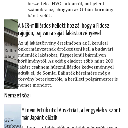
beszéltek a HVG-nek arról, mit jelent
számukra az, ahogyan az Orbán-kormány
bánik velük.
A NER-milliárdos kellett hozzá, hogy a Fidesz
rájöjjön, baj van a saját lakástörvényével
Az új lakástörvény értelmében az I. kerületi
444 •
önkormányzatnak értékesíteni kell a budavári
Keller-
műemlék lakásokat, függetlenül bármilyen
Alánt
körülménytől. Az eddig eladott több mint 200
Ákos
lakást csaknem húszmilliárdos kedvezménnyel
adták el, de Somlai Bálinték kérelmére még a
törvény beterjesztője, a kerületi polgármester is
nemet mondott.
Nemzetközi
Mi nem értük utol Ausztriát, a lengyelek viszont
már Japánt előzik
G7 •
Stubnya
Itthon az utóbbi időben inkább már szóba sem