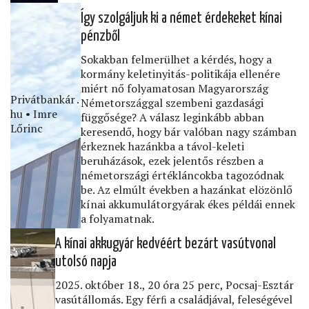
Így szolgáljuk ki a német érdekeket kínai
pénzből
Sokakban felmerülhet a kérdés, hogy a
kormány keletinyitás-politikája ellenére
miért nő folyamatosan Magyarország
Privátbankár․
Németországgal szembeni gazdasági
hu • Imre
függősége? A válasz leginkább abban
Lőrinc
keresendő, hogy bár valóban nagy számban
érkeznek hazánkba a távol-keleti
beruházások, ezek jelentős részben a
németországi értékláncokba tagozódnak
be. Az elmúlt években a hazánkat elözönlő
kínai akkumulátorgyárak ékes példái ennek
a folyamatnak.
A kínai akkugyár kedvéért bezárt vasútvonal
utolsó napja
2025. október 18., 20 óra 25 perc, Pocsaj-Esztár
vasútállomás. Egy férﬁ a családjával, feleségével