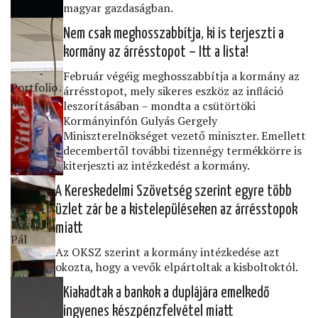
magyar gazdaságban.
Nem csak meghosszabbítja, ki is terjeszti a
kormány az árrésstopot – Itt a lista!
Február végéig meghosszabbítja a kormány az
Portfolio․
árrésstopot, mely sikeres eszköz az inﬂáció
hu
leszorításában – mondta a csütörtöki
Kormányinfón Gulyás Gergely
Miniszterelnökséget vezető miniszter. Emellett
decembertől további tizennégy termékkörre is
kiterjeszti az intézkedést a kormány.
A Kereskedelmi Szövetség szerint egyre több
telex •
üzlet zár be a kistelepüléseken az árrésstopok
Kovács
miatt
Pál
Az OKSZ szerint a kormány intézkedése azt
okozta, hogy a vevők elpártoltak a kisboltoktól.
Kiakadtak a bankok a duplájára emelkedő
ingyenes készpénzfelvétel miatt