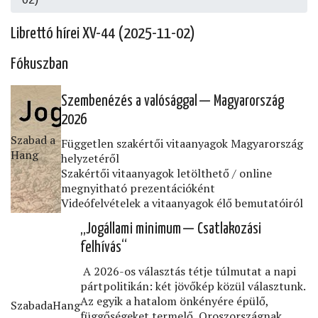
Librettó hírei XV-44 (2025-11-02)
Fókuszban
Szembenézés a valósággal — Magyarország
2026
Szabad a
Független szakértői vitaanyagok Magyarország
Hang
helyzetéről
Szakértői vitaanyagok letölthető / online
megnyitható prezentációként
Videófelvételek a vitaanyagok élő bemutatóiról
„Jogállami minimum — Csatlakozási
felhívás“
A 2026-os választás tétje túlmutat a napi
pártpolitikán: két jövőkép közül választunk.
Az egyik a hatalom önkényére épülő,
SzabadaHang
függőségeket termelő, Oroszországnak