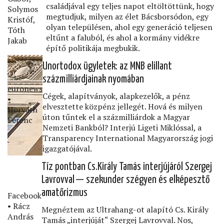
családjával egy teljes napot eltöltöttünk, hogy
Solymos
megtudjuk, milyen az élet Bácsborsódon, egy
Kristóf,
olyan településen, ahol egy generáció teljesen
Tóth
eltűnt a faluból, és ahol a kormány vidékre
Jakab
építő politikája megbukik.
Unortodox ügyletek: az MNB elillant
százmilliárdjainak nyomában
euronews
Cégek, alapítványok, alapkezelők, a pénz
•
elvesztette közpénz jellegét. Hová és milyen
Horváth
úton tűntek el a százmilliárdok a Magyar
Ferenc
Nemzeti Bankból? Interjú Ligeti Miklóssal, a
Transparency International Magyarország jogi
igazgatójával.
Tíz pontban Cs.Király Tamás interjújáról Szergej
Lavrovval — szekunder szégyen és elképesztő
amatőrizmus
Facebook
• Rácz
Megnéztem az Ultrahang-ot alapító Cs. Király
András
Tamás „interjúját“ Szergej Lavrovval. Nos,