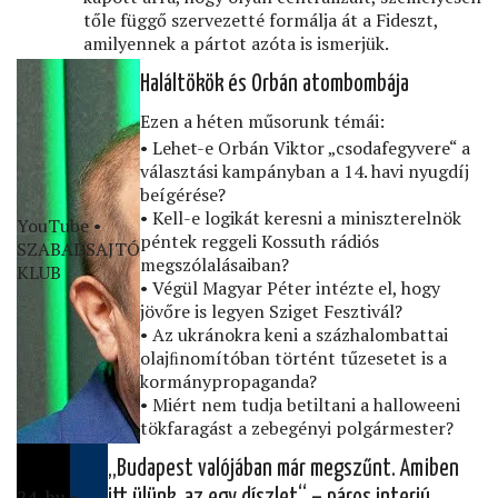
tőle függő szervezetté formálja át a Fideszt,
amilyennek a pártot azóta is ismerjük.
Haláltökök és Orbán atombombája
Ezen a héten műsorunk témái:
• Lehet-e Orbán Viktor „csodafegyvere“ a
választási kampányban a 14. havi nyugdíj
beígérése?
• Kell-e logikát keresni a miniszterelnök
YouTube •
péntek reggeli Kossuth rádiós
SZABADSAJTÓ
megszólalásaiban?
KLUB
• Végül Magyar Péter intézte el, hogy
jövőre is legyen Sziget Fesztivál?
• Az ukránokra keni a százhalombattai
olajﬁnomítóban történt tűzesetet is a
kormánypropaganda?
• Miért nem tudja betiltani a halloweeni
tökfaragást a zebegényi polgármester?
„Budapest valójában már megszűnt. Amiben
24․hu •
itt ülünk, az egy díszlet“ – páros interjú