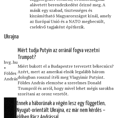
alávetett berendezkedést őrizné meg. A
másik egy szabad, tisztességes és
kiszámítható Magyarországot kínál, amely
az Európai Unió és a NATO megbecsült,
cselekvő tagjaként építkezik.
Ukrajna
Miért tudja Putyin az orránál fogva vezetni
Trumpot?
hvg․hu
Miért bukott el a Budapestre tervezett békecsúcs?
•
Azért, mert az amerikai elnök legalább három
Földes
dologban rosszul ítéli meg Vlagyimir Putyint.
András
Földes András elemzése a szerelmes Donald
Trumpról és arról, hogy mivel lehet mégis sarokba
szorítani az orosz vezetőt.
Ennek a háborúnak a végén lesz egy független,
Nyugat-orientált Ukrajna, ez már nem kérdés –
élőben Rácz Andrással