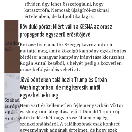
röviden úgy lehet összefoglalni, hogy
katasztrófa. Nemcsak újságírói-szakmai
értelemben, de külpolitikailag is.
Rövidülő póráz: Miért válik a KESMA az orosz
propaganda egyszerű erősítőjévé
Sandor
Borzasztóan amatőr Szergej Lavrov-interjú
Esik
mutatja meg, ami a közelgő kampány egyik fontos
kérdése: a magyar kampány irányítása kicsúszhat
Rogán Antal kezéből, a helyét pedig a közvetlen
orosz befolyásolás veheti át.
Jövő pénteken találkozik Trump és Orbán
Washingtonban, de még keresik, miről
egyezhetnek meg
Szabad
Nem várt és kellemetlen fejlemény Orbán Viktor
Európa
washingtoni látogatása előtt Donald Trump új
• Kósa
intézkedése két nagy orosz állami olajcég
András
szankcionálásáról. A találkozónak csak konkrét
egyezmények adnának értelmet, de hogy ezek