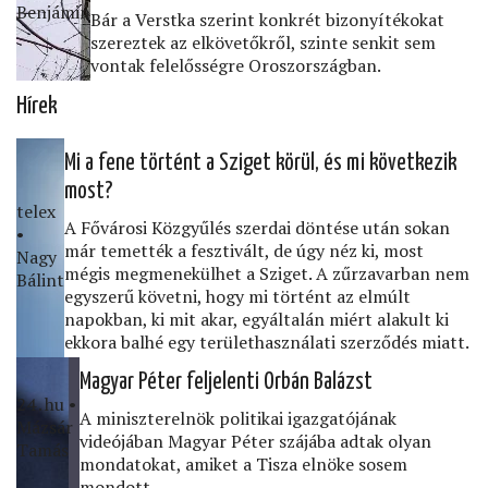
Benjámin
Bár a Verstka szerint konkrét bizonyítékokat
szereztek az elkövetőkről, szinte senkit sem
vontak felelősségre Oroszországban.
Hírek
Mi a fene történt a Sziget körül, és mi következik
most?
telex
A Fővárosi Közgyűlés szerdai döntése után sokan
•
már temették a fesztivált, de úgy néz ki, most
Nagy
mégis megmenekülhet a Sziget. A zűrzavarban nem
Bálint
egyszerű követni, hogy mi történt az elmúlt
napokban, ki mit akar, egyáltalán miért alakult ki
ekkora balhé egy területhasználati szerződés miatt.
Magyar Péter feljelenti Orbán Balázst
24․hu •
A miniszterelnök politikai igazgatójának
Mázsár
videójában Magyar Péter szájába adtak olyan
Tamás
mondatokat, amiket a Tisza elnöke sosem
mondott.