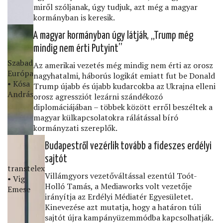
miről szóljanak, úgy tudjuk, azt még a magyar
kormányban is keresik.
A magyar kormányban úgy látják, „Trump még
mindig nem érti Putyint”
Szabad
Az amerikai vezetés még mindig nem érti az orosz
Európa
nagyhatalmi, háborús logikát emiatt fut be Donald
• Kósa
Trump újabb és újabb kudarcokba az Ukrajna elleni
András
orosz agressziót lezárni szándékozó
diplomáciájában – többek között erről beszéltek a
magyar külkapcsolatokra rálátással bíró
kormányzati szereplők.
Budapestről vezérlik tovább a ﬁdeszes erdélyi
sajtót
transtelex
Villámgyors vezetőváltással ezentúl Toót-
• Vig
Holló Tamás, a Mediaworks volt vezetője
Emese
irányítja az Erdélyi Médiatér Egyesületet.
Kinevezése azt mutatja, hogy a határon túli
sajtót újra kampányüzemmódba kapcsolhatják.