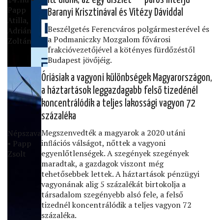
Papp
Baranyi Krisztinával és Vitézy Dáviddal
Atilla,
Beszélgetés Ferencváros polgármesterével és
Adrián
a Podmaniczky Mozgalom fővárosi
Zoltán
frakcióvezetőjével a kötényes fürdőzéstől
Budapest jövőjéig.
Óriásiak a vagyoni különbségek Magyarországon,
a háztartások leggazdagabb felső tizedénél
koncentrálódik a teljes lakossági vagyon 72
százaléka
Megszenvedték a magyarok a 2020 utáni
Népszava
inﬂációs válságot, nőttek a vagyoni
• Papp
egyenlőtlenségek. A szegények szegények
Zsolt
maradtak, a gazdagok viszont még
tehetősebbek lettek. A háztartások pénzügyi
vagyonának alig 5 százalékát birtokolja a
társadalom szegényebb alsó fele, a felső
tizednél koncentrálódik a teljes vagyon 72
százaléka.