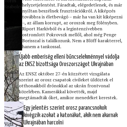
Vörös
helyzetjelentést. Fáradtak, elégedetlenek, és már
Szabolcs
nyíltan beszélnek frusztrációikról. A kiképzés
továbbra is életbevágó – már ha van kit kiképezni
–, az állam korrupt, az oroszok meg fölényben.
Riport Harkivból és a legintenzívebben
ostromlott Pokrovszk mellől, ahol még Penge
Borisszal is találkozunk. Nem a Blöff-karakterrel,
hanem a tankossal.
Újabb emberiség elleni bűncselekménnyel vádolja
az ENSZ bizottsága Oroszországot Ukrajnában
Szabad
Az ENSZ október 27-én közzétett vizsgálata
Európa
szerint az orosz csapatok civileket üldöztek el
otthonaikból drónokkal az ukrán frontvonal
közelében. Kamerákkal követték, majd
megtámadták őket, amikor menedéket kerestek.
Egy jelentés szerint orosz parancsnokok
kivégzik azokat a katonákat, akik nem akarnak
telex •
Ukrajnában harcolni
Vida