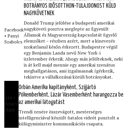
BOTRÁNYOS IDŐSOTTHON-TULAJDONOST KÜLD
NAGYKÖVETNEK
Donald Trump jelölése a budapesti amerikai
nagyköveti posztra meglepte az Egyesült
Facebook
Államok és Magyarország kapcsolatát ﬁgyelő
• Panyi
elemzőket – részben azért, mert a kinevezés
Szabolcs
szokatlanul későn érkezett. Budapestre végül
egy Benjamin Landa nevű New York-i
üzletember érkezik. Ahogy más jelölteknek, neki
is át kell majd mennie egy amerikai szenátus
meghallgatáson, ami izgalmasnak ígérkezik,
tekintve a vállalkozásai körüli botrányokat.
Orbán Amerika kapitányként, Szijjártó
Pókemberként, Lázár Vasemberként harangozza be
444 •
az amerikai látogatást
Benics
Márk
Trendi zenére összevágott, mesterséges
intelligenciával készült ﬁatalos videót posztolt a
külügyminiszter kommunikációs csapata.