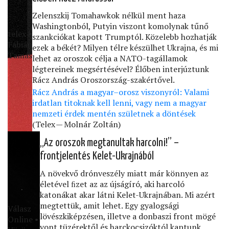
Zelenszkij Tomahawkok nélkül ment haza
Washingtonból, Putyin viszont komolynak tűnő
telex •
szankciókat kapott Trumptól. Közelebb hozhatják
Fábián
ezek a békét? Milyen télre készülhet Ukrajna, és mi
Tamás
lehet az oroszok célja a NATO-tagállamok
légtereinek megsértésével? Élőben interjúztunk
Rácz András Oroszország-szakértővel.
Rácz András a magyar–orosz viszonyról: Valami
irdatlan titoknak kell lenni, vagy nem a magyar
nemzeti érdek mentén születnek a döntések
(Telex — Molnár Zoltán)
„Az oroszok megtanultak harcolni!” –
frontjelentés Kelet-Ukrajnából
A növekvő drónveszély miatt már könnyen az
életével ﬁzet az az újságíró, aki harcoló
katonákat akar látni Kelet-Ukrajnában. Mi azért
megtettük, amit lehet. Egy gyalogsági
Válasz
lövészkiképzésen, illetve a donbaszi front mögé
Online •
vont tüzérektől és harckocsizóktól kaptunk