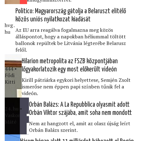
Politico: Magyarország gátolja a Belaruszt elítélő
közös uniós nyilatkozat kiadását
hvg․
Az EU arra reagálva fogalmazna meg közös
hu
álláspontot, hogy a napokban héliummal töltött
ballonok repültek be Litvánia légterébe Belarusz
felől.
Hilarion metropolita az FSZB központjában
444 •
lőgyakorlatozik egy most előkerült videón
Fődi
Kirill pátriárka egykori helyettese, Semjén Zsolt
Kitti
ismerőse nem éppen papi színben tűnik fel a
videón.
Orbán Balázs: A La Repubblica olyasmit adott
24․hu •
Orbán Viktor szájába, amit soha nem mondott
Vaskor
Máté
Nem az hangzott el, amit az olasz újság leírt
Orbán Balázs szerint.