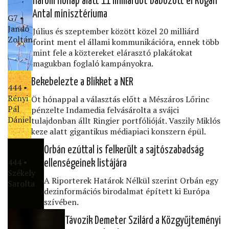
Három hónap alatt 11 milliárdot bábozott el Rogán
Antal minisztériuma
G7 •
Jandó
Július és szeptember között közel 20 milliárd
Zoltán
forint ment el állami kommunikációra, ennek több
mint fele a köztereket elárasztó plakátokat
magukban foglaló kampányokra.
Bekebelezte a Blikket a NER
444 •
Rényi
Öt hónappal a választás előtt a Mészáros Lőrinc
Pál
pénzelte Indamedia felvásárolta a svájci
Dániel
tulajdonban állt Ringier portfólióját. Vaszily Miklós
keze alatt gigantikus médiapiaci konszern épül.
Orbán ezúttal is felkerült a sajtószabadság
444 •
ellenségeinek listájára
Székely
A Riporterek Határok Nélkül szerint Orbán egy
Sarolta
dezinformációs birodalmat épített ki Európa
szívében.
Távozik Demeter Szilárd a Közgyűjteményi