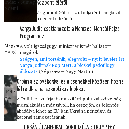
Index • Sümegi
Központ éléről
Noémi
Zsigmond Gábor az utódjaként megkezdi
a decentralizációt.
Varga Judit csatlakozott a Nemzeti Mentál Pajzs
Programhoz
Magyar
A volt igazságügyi miniszter ismét hallatott
Hang
magáról.
Szégyen, ami történik, elég volt! – nyílt levelet írt
Varga Juditnak Pop Mert, a bicskei pedoﬁlügy
áldozata
(Népszava — Nagy Martin)
Orbán a szlovákokkal és a csehekkel közösen hozna
létre Ukrajna-szkeptikus blokkot
444 •
Haász
A Politico azt írja: bár a szilárd politikai szövetség
János
megalakulása még távoli, ha összejön, az jelentős
akadálya lehet az EU-ban Ukrajna pénzügyi és
katonai támogatásának.
ORBÁN ÚJ AMERIKAI „GONDOZÓJA”: TRUMP EGY