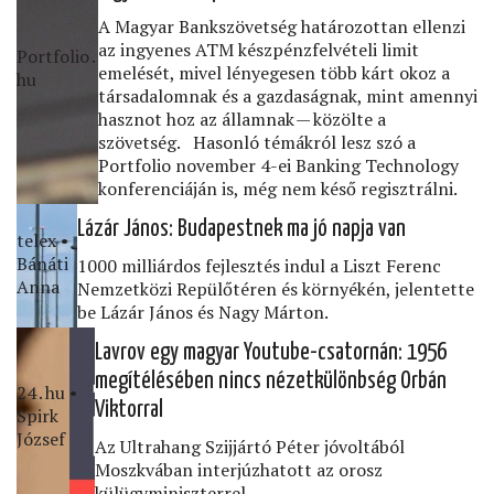
A Magyar Bankszövetség határozottan ellenzi
az ingyenes ATM készpénzfelvételi limit
Portfolio․
emelését, mivel lényegesen több kárt okoz a
hu
társadalomnak és a gazdaságnak, mint amennyi
hasznot hoz az államnak — közölte a
szövetség. Hasonló témákról lesz szó a
Portfolio november 4-ei Banking Technology
konferenciáján is, még nem késő regisztrálni.
Lázár János: Budapestnek ma jó napja van
telex •
Bánáti
1000 milliárdos fejlesztés indul a Liszt Ferenc
Anna
Nemzetközi Repülőtéren és környékén, jelentette
be Lázár János és Nagy Márton.
Lavrov egy magyar Youtube-csatornán: 1956
megítélésében nincs nézetkülönbség Orbán
24․hu •
Viktorral
Spirk
József
Az Ultrahang Szijjártó Péter jóvoltából
Moszkvában interjúzhatott az orosz
külügyminiszterrel.