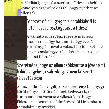
Judit
A Medián igazgatója szerint a Fideszen belül is
komolyan számolnak azzal, hogy nyerhet az
ellenzék.
Fedezet nélkül ígérget a korábbiaknál is
hatalmasabb osztogatást a Fidesz
444 •
Windisch
A várható pluszpénz ígérete meglepő
Judit,Székely
módon nem úgy hat, mint négy éve. A
Sarolta
kormánypárt jóval a választás előtt vetette
be két csodafegyverét – kérdés, maradt-e
valami februárra.
Szeretnénk, hogy az állam csökkentse a jövedelmi
különbségeket, csak eddig ez nem látszott a
G7 •
választásokon
Hajdu
Miklós,
A Tisza adó- és nyugdíjtervei a szerényebb anyagi
Váczi
körülmények között élőknek kedveznek, de
István
korábban nem zavarta a választókat, hogy a
Fidesz szembement a felmérésekből kiolvasható
társadalmi igényekkel.