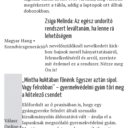
megérkezett a tábla, addig a laptopok ott álltak
dobozokban.
Zsiga Melinda: Az egész undorító
rendszert leváltanám, ha lenne rá
lehetőségem
Magyar Hang •
A nevelőszülőknél nevelkedett kick-
Szendvicsgeneráció
box-bajnok mesél hányattatásairól,
felemelkedéséről és arról, szerinte
mit érdemel ez a rendszer. Nézze meg
Ön is!
„Mintha kuktában főnénk. Egyszer aztán sípol.
Vagy felrobban” – gyermekvédelmi gyám töri meg
a kötelező csendet
Előfordult az ő praxisában is, hogy egy
gyámgyereke felnőtt általi szexuális
kizsákmányolás áldozatává vált – árulja el a
Válasz
lapunknak megszólaló gyermekvédelmi gyám.
Online •