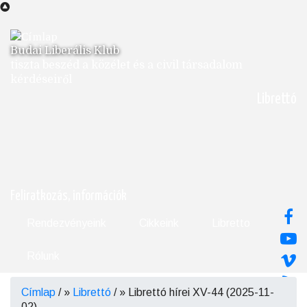
Ugrás
a
tartalomra
Budai Liberális Klub
tiszta beszéd a közélet és a civil társadalom
kérdéseiről
Librettó
Feliratkozás, információk
Rendezvényeink
Cikkeink
Libretto
Rólunk
Címlap
/
Librettó
/
Librettó hírei XV-44 (2025-11-
Morzsa
02)