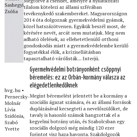
Megtörve a csendet, amelyre a nyilatkozati
Sashegyi
tilalom kötelezi az állami szférában
Zsóﬁa
tevékenykedő szakembereket. Magyarországon
2014 óta dolgoznak gyermekvédelmi gyámok,
közel hatszázötvenen. Egyikük beszél most, de
kérésére nevét, arcát nem mutatjuk. Meg nem
adható ölelések, az ellehetetlenülő otthoni
gondoskodás miatt a gyermekvédelembe kerülő
fogyatékkal élők, a krízisellátásban
tapasztalható várólisták… Interjú.
Gyermekvédelmi botrányonként csöppnyi
béremelés: ez az Orbán-kormány válasza az
elégedetlenkedőknek
hvg․hu •
Megint béremelést jelentett be a kormány a
Perneczky-
szociális ágazat számára, és az állami források
Molnár
duplázásával kecsegteti a nevelőszülőket, de
Lívia
tavaly is hasonló számok hangzottak el a
Szidónia,
kegyelmi botrány után, és Szabolcsban egy
Szabó
szociális dolgozó még mindig 120 ezer
Yvette
forintot visz haza havonta. Szakdolgozók