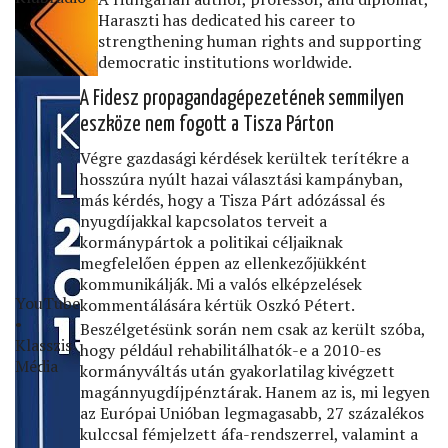
Haraszti has dedicated his career to
strengthening human rights and supporting
democratic institutions worldwide.
A Fidesz propagandagépezetének semmilyen
eszköze nem fogott a Tisza Párton
Végre gazdasági kérdések kerültek terítékre a
hosszúra nyúlt hazai választási kampányban,
más kérdés, hogy a Tisza Párt adózással és
nyugdíjakkal kapcsolatos terveit a
kormánypártok a politikai céljaiknak
megfelelően éppen az ellenkezőjükként
kommunikálják. Mi a valós elképzelések
YouTube
kommentálására kértük Oszkó Pétert.
•
Beszélgetésünk során nem csak az került szóba,
Klasszis
hogy például rehabilitálhatók-e a 2010-es
Média
kormányváltás után gyakorlatilag kivégzett
magánnyugdíjpénztárak. Hanem az is, mi legyen
az Európai Unióban legmagasabb, 27 százalékos
kulccsal fémjelzett áfa-rendszerrel, valamint a