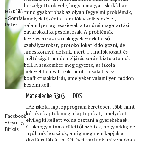
beszélgettünk vele, hogy a magyar iskolákban
HírKlikk
mind gyakoribbak az olyan fegyelmi problémák,
• Somfai
amelyek főként a tanulók viselkedésével,
Péter
valamilyen agresszióval, a tanórai magatartási
zavarokkal kapcsolatosak. A problémák
kezelésére az iskolák igyekeznek belső
szabályzatokat, protokollokat kidolgozni, de
nincs könnyű dolguk, mert a tanulók jogait és
méltóságát minden eljárás során biztosítaniuk
kell. A szakember megjegyezte, az iskola
nehezebben változik, mint a család, s ez
konﬂiktusokkal jár, amelyeket valamilyen módon
kezelni kell.
Mateklecke 6303. — DOS
„Az iskolai laptopprogram keretében több mint
két éve kaptuk meg a laptopokat, amelyeket
Facebook
elvileg ki kellett volna osztani a gyerekeknek.
• György
Csakhogy a tankerülettől szóltak, hogy addig ne
Birkás
nyúljunk hozzájuk, amíg meg nem kapjuk a
digitális táblát is. Két évet vártunk, míg valóban