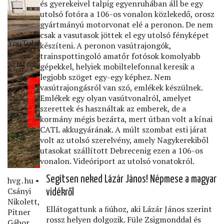
és gyerekeivel talpig egyenruhában áll be egy
utolsó fotóra a 106-os vonalon közlekedő, orosz
gyártmányú motorvonat elé a peronon. De nem
csak a vasutasok jöttek el egy utolsó fényképet
YouTube
készíteni. A peronon vasútrajongók,
•
trainspottingoló amatőr fotósok komolyabb
Atlatszo
gépekkel, helyiek mobiltelefonnal keresik a
legjobb szöget egy-egy képhez. Nem
vasútrajongásról van szó, emlékek készülnek.
Emlékek egy olyan vasútvonalról, amelyet
szerettek és használtak az emberek, de a
kormány mégis bezárta, mert útban volt a kínai
CATL akkugyárának. A múlt szombat esti járat
volt az utolsó szerelvény, amely Nagykerekiből
utasokat szállított Debrecenig ezen a 106-os
vonalon. Videóriport az utolsó vonatokról.
Segítsen neked Lázár János! Népmese a magyar
hvg․hu •
Csányi
vidékről
Nikolett,
Ellátogattunk a ﬁúhoz, aki Lázár János szerint
Pitner
rossz helyen dolgozik. Füle Zsigmonddal és
Gábor,