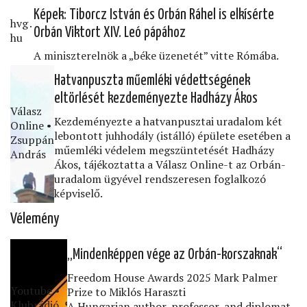
Képek: Tiborcz István és Orbán Ráhel is elkísérte
hvg․
Orbán Viktort XIV. Leó pápához
hu
A miniszterelnök a „béke üzenetét” vitte Rómába.
Hatvanpuszta műemléki védettségének
eltörlését kezdeményezte Hadházy Ákos
Válasz
Kezdeményezte a hatvanpusztai uradalom két
Online •
lebontott juhhodály (istálló) épülete esetében a
Zsuppán
műemléki védelem megszüntetését Hadházy
András
Ákos, tájékoztatta a Válasz Online-t az Orbán-
uradalom ügyével rendszeresen foglalkozó
képviselő.
Vélemény
„Mindenképpen vége az Orbán-korszaknak“
Freedom House Awards 2025 Mark Palmer
Youtube •
Prize to Miklós Haraszti
Klubrádió
A Hungarian author, professor, and diplomat,