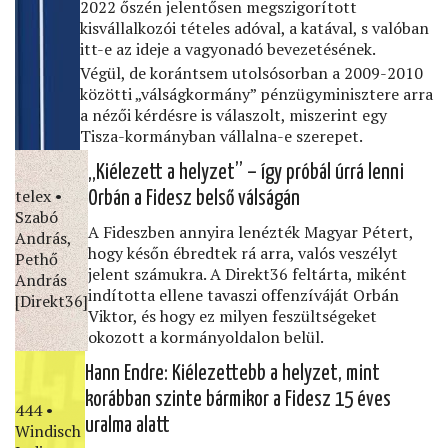
2022 őszén jelentősen megszigorított
kisvállalkozói tételes adóval, a katával, s valóban
itt-e az ideje a vagyonadó bevezetésének.
Végül, de korántsem utolsósorban a 2009-2010
közötti „válságkormány” pénzügyminisztere arra
a nézői kérdésre is válaszolt, miszerint egy
Tisza-kormányban vállalna-e szerepet.
„Kiélezett a helyzet” – így próbál úrrá lenni
telex •
Orbán a Fidesz belső válságán
Szabó
A Fideszben annyira lenézték Magyar Pétert,
András,
hogy későn ébredtek rá arra, valós veszélyt
Pethő
jelent számukra. A Direkt36 feltárta, miként
András
indította ellene tavaszi offenzíváját Orbán
[Direkt36]
Viktor, és hogy ez milyen feszültségeket
okozott a kormányoldalon belül.
Hann Endre: Kiélezettebb a helyzet, mint
korábban szinte bármikor a Fidesz 15 éves
444 •
uralma alatt
Windisch