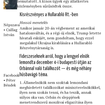
bemutatott. A kínos ügyek egy állatkertes
közleményben sűrűsödtek össze.
Kisrészvényes a Hullarabló Rt.-ben
Hosszú menetelés
Népszava
Amikor január 20-án végbement az amerikai
• Csillag
hatalomváltás, és a régi-új elnök, Trump letette
István
hivatali esküjét, nem gondoltam, hogy ezzel
megalakul Ukrajna kirablására a Hullarabló
Részvénytársaság is.
Fideszeseknek arról, hogy a lengyel elnök
lemondta december 4-i budapesti útján az
Orbánnal való találkozót — és még néhány
húsbavágó téma.
Facebook
• Péter
1. Államelnökök nem szoktak lemondani
Béndek
meghirdetett találkozókat miniszterelnökökkel,
ilyen nem szokás tenni, és ha teszik, annak
súlyos oka van. Orbán és sleppjének
menetrendszerű moszkvai eligazítása ilyen