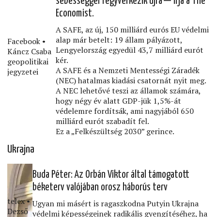
sebességgel fegyverkezik újra — írja a The
Economist.
A SAFE, az új, 150 milliárd eurós EU védelmi
alap már betelt: 19 állam pályázott,
Facebook •
Lengyelország egyedül 43,7 milliárd eurót
Káncz Csaba
kér.
geopolitikai
A SAFE és a Nemzeti Mentességi Záradék
jegyzetei
(NEC) hatalmas kiadási csatornát nyit meg.
A NEC lehetővé teszi az államok számára,
hogy négy év alatt GDP-jük 1,5%-át
védelemre fordítsák, ami nagyjából 650
milliárd eurót szabadít fel.
Ez a „Felkészültség 2030” gerince.
Ukrajna
Buda Péter: Az Orbán Viktor által támogatott
béketerv valójában orosz háborús terv
telex •
Ugyan mi másért is ragaszkodna Putyin Ukrajna
Dezső
védelmi képességeinek radikális gyengítéséhez, ha