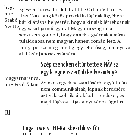
hvg․
Egészen furcsa fordulat állt be Orbán Viktor és
hu •
Hszi Csin-ping közös projektlistájának ügyében:
Szabó
bár kilátásba helyezték, hogy a kínaiak létrehoznak
Yvette
egy vasútijármű-gyárat Magyarországon, arra
senki sem gondolt, hogy ennek a gyárnak a másik
tulajdonosa nem magyar, hanem román lesz. A
mutyi persze még mindig egy lehetőség, ami nyitva
áll Lázár Jánosék számára.
Szép csendben eltüntette a MÁV az
egyik legnépszerűbb kedvezményét
Magyarnarancs․
Az okosjegyek beszántásáról egyáltalán
hu • Fekő Ádám
nem kommunikáltak, lapunk kérdésére
azt válaszolták, átalakul a rendszer, és
majd tájékoztatják a nyilvánosságot is.
EU
Ungarn weist EU-Ratsbeschluss für