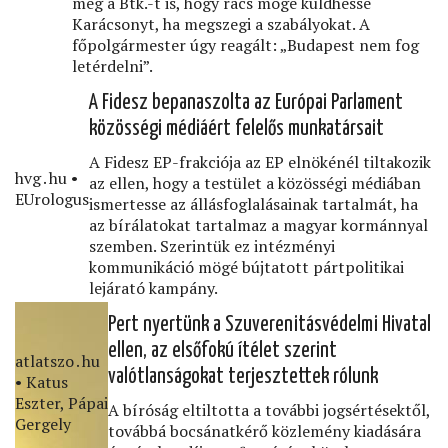
még a Btk.-t is, hogy rács mögé küldhesse
Karácsonyt, ha megszegi a szabályokat. A
főpolgármester úgy reagált: „Budapest nem fog
letérdelni”.
A Fidesz bepanaszolta az Európai Parlament
közösségi médiáért felelős munkatársait
A Fidesz EP-frakciója az EP elnökénél tiltakozik
hvg․hu •
az ellen, hogy a testület a közösségi médiában
EUrologus
ismertesse az állásfoglalásainak tartalmát, ha
az bírálatokat tartalmaz a magyar kormánnyal
szemben. Szerintük ez intézményi
kommunikáció mögé bújtatott pártpolitikai
lejárató kampány.
Pert nyertünk a Szuverenitásvédelmi Hivatal
ellen, az elsőfokú ítélet szerint
atlatszo․hu
valótlanságokat terjesztettek rólunk
• Katus
Eszter, Pápai
A bíróság eltiltotta a további jogsértésektől,
Gergely
továbbá bocsánatkérő közlemény kiadására