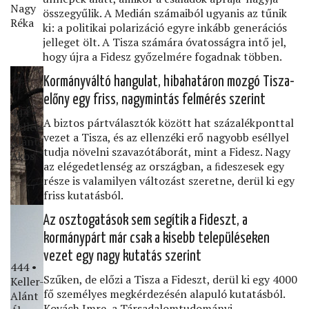
Nagy
összegyűlik. A Medián számaiból ugyanis az tűnik
Réka
ki: a politikai polarizáció egyre inkább generációs
jelleget ölt. A Tisza számára óvatosságra intő jel,
hogy újra a Fidesz győzelmére fogadnak többen.
Kormányváltó hangulat, hibahatáron mozgó Tisza-
előny egy friss, nagymintás felmérés szerint
444 •
A biztos pártválasztók között hat százalékponttal
Keller-
vezet a Tisza, és az ellenzéki erő nagyobb eséllyel
Alánt
tudja növelni szavazótáborát, mint a Fidesz. Nagy
Ákos
az elégedetlenség az országban, a ﬁdeszesek egy
része is valamilyen változást szeretne, derül ki egy
friss kutatásból.
Az osztogatások sem segítik a Fideszt, a
kormánypárt már csak a kisebb településeken
vezet egy nagy kutatás szerint
444 •
Szűken, de előzi a Tisza a Fideszt, derül ki egy 4000
Keller-
fő személyes megkérdezésén alapuló kutatásból.
Alánt
Kovách Imre, a Társadalomtudományi