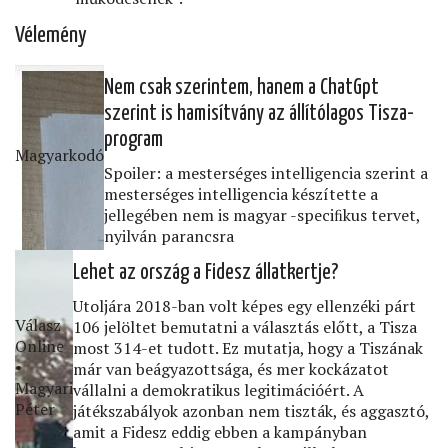
Vélemény
Nem csak szerintem, hanem a ChatGpt
szerint is hamisítvány az állítólagos Tisza-
program
Magyarkodó
Spoiler: a mesterséges intelligencia szerint a
mesterséges intelligencia készítette a
jellegében nem is magyar -speciﬁkus tervet,
nyilván parancsra
Lehet az ország a Fidesz állatkertje?
Utoljára 2018-ban volt képes egy ellenzéki párt
Válasz
106 jelöltet bemutatni a választás előtt, a Tisza
Online
most 314-et tudott. Ez mutatja, hogy a Tiszának
•
már van beágyazottsága, és mer kockázatot
Magyari
vállalni a demokratikus legitimációért. A
Péter
játékszabályok azonban nem tiszták, és aggasztó,
amit a Fidesz eddig ebben a kampányban