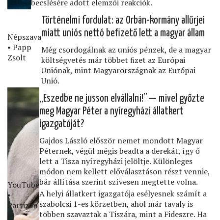
becslésére adott elemzői reakciók.
Történelmi fordulat: az Orbán-kormány allűrjei
miatt uniós nettó beﬁzető lett a magyar állam
Népszava
• Papp
Még csordogálnak az uniós pénzek, de a magyar
Zsolt
költségvetés már többet ﬁzet az Európai
Uniónak, mint Magyarországnak az Európai
Unió.
„Eszedbe ne jusson elvállalni!” — mivel győzte
meg Magyar Péter a nyíregyházi állatkert
igazgatóját?
Gajdos László először nemet mondott Magyar
Péternek, végül mégis beadta a derekát, így ő
lett a Tisza nyíregyházi jelöltje. Különleges
módon nem kellett előválasztáson részt vennie,
bár állítása szerint szívesen megtette volna.
YouTube
A helyi állatkert igazgatója esélyesnek számít a
•
szabolcsi 1-es körzetben, ahol már tavaly is
Partizán
többen szavaztak a Tiszára, mint a Fideszre. Ha