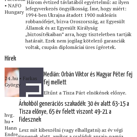
Három évtized távlatából egyértelmű: az ilyen
• NAFO
lefegyverkezés öngyilkosság. Íme, hogy miért:
Hungary
1994-ben Ukrajna átadott 1900 nukleáris
robbanófejet, bízva Oroszország, az Egyesült
Államok és az Egyesült Királyság
„biztosítékaiban” arra, hogy tiszteletben tartják
határait. Ezek nem jogilag kötelező garanciák
voltak, csupán diplomáciai üres ígéretek.
Hírek
Medián: Orbán Viktor és Magyar Péter fej
24․hu • Farkas
fej mellett
György
Eltűnt a Tisza Párt elnökének előnye.
Árkokból generációs szakadék: 30 év alatt 63-15 a
Tisza előnye, 65 év felett viszont 49-21 a
hvg․
Fidesznek
hu •
Hann
Lesz mit kibeszélni (vagy elhallgatni) az év végi
Endre,
ünnepek alatt, amikor a családok apraja-nagyja