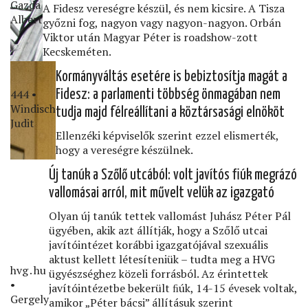
Gazda
A Fidesz vereségre készül, és nem kicsire. A Tisza
Albert
győzni fog, nagyon vagy nagyon-nagyon. Orbán
Viktor után Magyar Péter is roadshow-zott
Kecskeméten.
Kormányváltás esetére is bebiztosítja magát a
444 •
Fidesz: a parlamenti többség önmagában nem
Windisch
tudja majd félreállítani a köztársasági elnököt
Judit
Ellenzéki képviselők szerint ezzel elismerték,
hogy a vereségre készülnek.
Új tanúk a Szőlő utcából: volt javítós ﬁúk megrázó
vallomásai arról, mit művelt velük az igazgató
Olyan új tanúk tettek vallomást Juhász Péter Pál
ügyében, akik azt állítják, hogy a Szőlő utcai
javítóintézet korábbi igazgatójával szexuális
aktust kellett létesíteniük – tudta meg a HVG
hvg․hu
ügyészséghez közeli forrásból. Az érintettek
•
javítóintézetbe bekerült ﬁúk, 14-15 évesek voltak,
Gergely
amikor „Péter bácsi” állításuk szerint