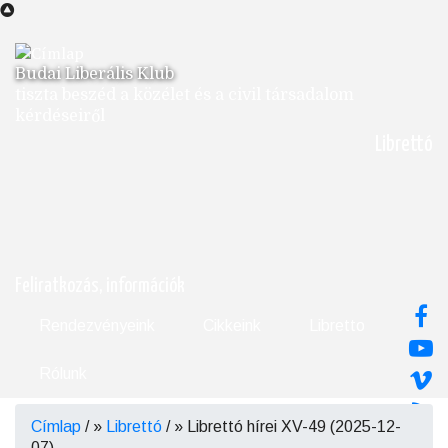
Ugrás
a
tartalomra
Budai Liberális Klub
tiszta beszéd a közélet és a civil társadalom
kérdéseiről
Librettó
Feliratkozás, információk
Rendezvényeink
Cikkeink
Libretto
Rólunk
Címlap
/
Librettó
/
Librettó hírei XV-49 (2025-12-
Morzsa
07)