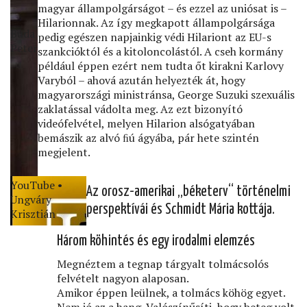
magyar állampolgárságot – és ezzel az uniósat is –
Hilarionnak. Az így megkapott állampolgársága
Buda
pedig egészen napjainkig védi Hilariont az EU-s
Peter
szankcióktól és a kitoloncolástól. A cseh kormány
például éppen ezért nem tudta őt kirakni Karlovy
Varyból – ahová azután helyezték át, hogy
magyarországi ministránsa, George Suzuki szexuális
zaklatással vádolta meg. Az ezt bizonyító
videófelvétel, melyen Hilarion alsógatyában
bemászik az alvó ﬁú ágyába, pár hete szintén
megjelent.
YouTube •
Az orosz-amerikai „béketerv“ történelmi
Ungváry
perspektívái és Schmidt Mária kottája.
Krisztián
Három köhintés és egy irodalmi elemzés
Megnéztem a tegnap tárgyalt tolmácsolós
felvételt nagyon alaposan.
Amikor éppen leülnek, a tolmács köhög egyet.
Nem jó az a hang. Valószínűsíti, hogy beteg volt.