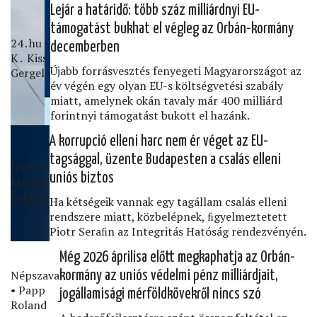
Lejár a határidő: több száz milliárdnyi EU-
támogatást bukhat el végleg az Orbán-kormány
24․hu •
decemberben
K․ Kiss
Újabb forrásvesztés fenyegeti Magyarországot az
Gergely
év végén egy olyan EU-s költségvetési szabály
miatt, amelynek okán tavaly már 400 milliárd
forintnyi támogatást bukott el hazánk.
A korrupció elleni harc nem ér véget az EU-
tagsággal, üzente Budapesten a csalás elleni
telex •
uniós biztos
Márton
Balázs
Ha kétségeik vannak egy tagállam csalás elleni
rendszere miatt, közbelépnek, ﬁgyelmeztetett
Piotr Seraﬁn az Integritás Hatóság rendezvényén.
Még 2026 áprilisa előtt megkaphatja az Orbán-
Népszava
kormány az uniós védelmi pénz milliárdjait,
• Papp
jogállamisági mérföldkövekről nincs szó
Roland