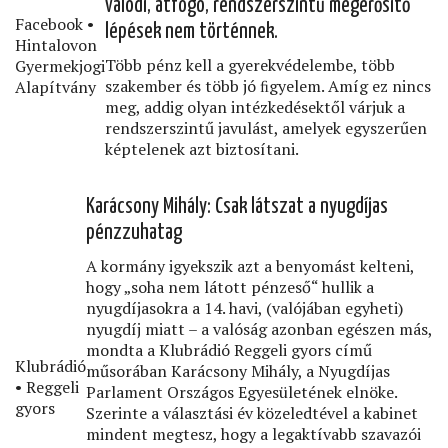
valódi, átfogó, rendszerszintű megerősítő
Facebook •
lépések nem történnek.
Hintalovon
Több pénz kell a gyerekvédelembe, több
Gyermekjogi
szakember és több jó ﬁgyelem. Amíg ez nincs
Alapítvány
meg, addig olyan intézkedésektől várjuk a
rendszerszintű javulást, amelyek egyszerűen
képtelenek azt biztosítani.
Karácsony Mihály: Csak látszat a nyugdíjas
pénzzuhatag
A kormány igyekszik azt a benyomást kelteni,
hogy „soha nem látott pénzeső“ hullik a
nyugdíjasokra a 14. havi, (valójában egyheti)
nyugdíj miatt – a valóság azonban egészen más,
mondta a Klubrádió Reggeli gyors című
Klubrádió
műsorában Karácsony Mihály, a Nyugdíjas
• Reggeli
Parlament Országos Egyesületének elnöke.
gyors
Szerinte a választási év közeledtével a kabinet
mindent megtesz, hogy a legaktívabb szavazói