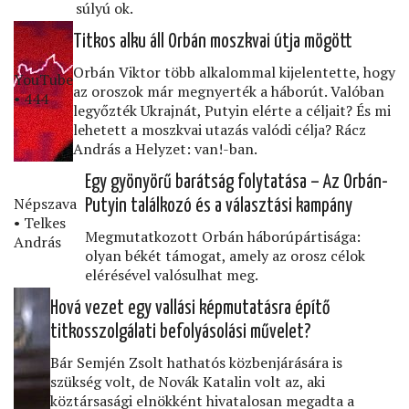
súlyú ok.
Titkos alku áll Orbán moszkvai útja mögött
Orbán Viktor több alkalommal kijelentette, hogy
YouTube
az oroszok már megnyerték a háborút. Valóban
• 444
legyőzték Ukrajnát, Putyin elérte a céljait? És mi
lehetett a moszkvai utazás valódi célja? Rácz
András a Helyzet: van!-ban.
Egy gyönyörű barátság folytatása – Az Orbán-
Népszava
Putyin találkozó és a választási kampány
• Telkes
Megmutatkozott Orbán háborúpártisága:
András
olyan békét támogat, amely az orosz célok
elérésével valósulhat meg.
Hová vezet egy vallási képmutatásra építő
titkosszolgálati befolyásolási művelet?
Bár Semjén Zsolt hathatós közbenjárására is
szükség volt, de Novák Katalin volt az, aki
köztársasági elnökként hivatalosan megadta a