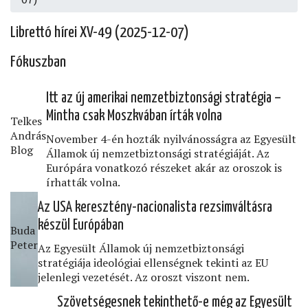
Librettó hírei XV-49 (2025-12-07)
Fókuszban
Itt az új amerikai nemzetbiztonsági stratégia –
Mintha csak Moszkvában írták volna
Telkes
András
November 4-én hozták nyilvánosságra az Egyesült
Blog
Államok új nemzetbiztonsági stratégiáját. Az
Európára vonatkozó részeket akár az oroszok is
írhatták volna.
Az USA keresztény-nacionalista rezsimváltásra
készül Európában
Buda
Peter
Az Egyesült Államok új nemzetbiztonsági
stratégiája ideológiai ellenségnek tekinti az EU
jelenlegi vezetését. Az oroszt viszont nem.
Szövetségesnek tekinthető-e még az Egyesült