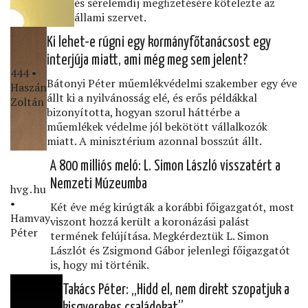
és sérelemdíj megﬁzetésére kötelezte az
állami szervet.
Ki lehet-e rúgni egy kormányfőtanácsost egy
interjúja miatt, ami még meg sem jelent?
444 •
Bátonyi Péter műemlékvédelmi szakember egy éve
Haszán
állt ki a nyilvánosság elé, és erős példákkal
Zoltán
bizonyította, hogyan szorul háttérbe a
műemlékek védelme jól bekötött vállalkozók
miatt. A minisztérium azonnal bosszút állt.
A 800 milliós meló: L. Simon László visszatért a
Nemzeti Múzeumba
hvg․hu
•
Két éve még kirúgták a korábbi főigazgatót, most
Hamvay
viszont hozzá került a koronázási palást
Péter
termének felújítása. Megkérdeztük L. Simon
Lászlót és Zsigmond Gábor jelenlegi főigazgatót
is, hogy mi történik.
Takács Péter: „Hidd el, nem direkt szopatjuk a
kisgyerekes családokat”