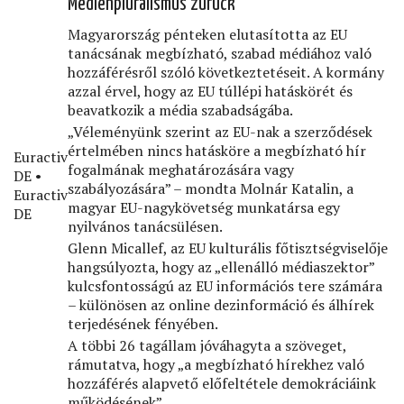
Medienpluralismus zurück
Magyarország pénteken elutasította az EU
tanácsának megbízható, szabad médiához való
hozzáférésről szóló következtetéseit. A kormány
azzal érvel, hogy az EU túllépi hatáskörét és
beavatkozik a média szabadságába.
„Véleményünk szerint az EU-nak a szerződések
értelmében nincs hatásköre a megbízható hír
Euractiv
fogalmának meghatározására vagy
DE •
szabályozására” – mondta Molnár Katalin, a
Euractiv
magyar EU-nagykövetség munkatársa egy
DE
nyilvános tanácsülésen.
Glenn Micallef, az EU kulturális főtisztségviselője
hangsúlyozta, hogy az „ellenálló médiaszektor”
kulcsfontosságú az EU információs tere számára
– különösen az online dezinformáció és álhírek
terjedésének fényében.
A többi 26 tagállam jóváhagyta a szöveget,
rámutatva, hogy „a megbízható hírekhez való
hozzáférés alapvető előfeltétele demokráciáink
működésének”.