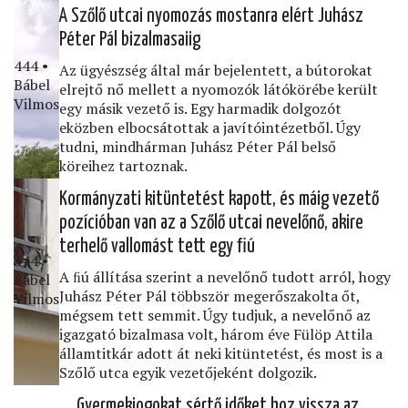
A Szőlő utcai nyomozás mostanra elért Juhász
Péter Pál bizalmasaiig
444 •
Az ügyészség által már bejelentett, a bútorokat
Bábel
elrejtő nő mellett a nyomozók látókörébe került
Vilmos
egy másik vezető is. Egy harmadik dolgozót
eközben elbocsátottak a javítóintézetből. Úgy
tudni, mindhárman Juhász Péter Pál belső
köreihez tartoznak.
Kormányzati kitüntetést kapott, és máig vezető
pozícióban van az a Szőlő utcai nevelőnő, akire
terhelő vallomást tett egy ﬁú
444 •
A ﬁú állítása szerint a nevelőnő tudott arról, hogy
Bábel
Juhász Péter Pál többször megerőszakolta őt,
Vilmos
mégsem tett semmit. Úgy tudjuk, a nevelőnő az
igazgató bizalmasa volt, három éve Fülöp Attila
államtitkár adott át neki kitüntetést, és most is a
Szőlő utca egyik vezetőjeként dolgozik.
Gyermekjogokat sértő időket hoz vissza az