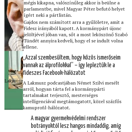
mégis kikapna, valószínűleg akkor is beülne a
parlamentbe, mivel Magyar Péter befutó helyet
ígért neki a pártlistán.
Gajdos nem számított arra a gyűlöletre, amit a
Fidesz irányából kapott. A kormánypárt újonc
jelöltjével jóban van, sőt a most leköszönő Szabó
Tündét annyira kedveli, hogy el se indult volna
ellene.
„Azzal szembesültem, hogy közös ismerőseim
vannak az álproﬁlokkal” – így lepleztük le a
ﬁdeszes Facebook-hálózatot
Lakmusz
A Lakmusz podcastjában Német Szilvi mesélt
arról, hogyan tárta fel a kormánypárti
tartalmakat terjesztő, mesterséges
intelligenciával megtámogatott, közel százfős
kamuproﬁl-hálózatot.
A magyar gyermekvédelmi rendszer
botrányoktól lesz hangos mindaddig, amíg