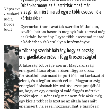
Orbán-kormány, az államtitkár most már
Népszava
vizsgálná, miért marad egyre több csecsemő a
• Muhari
kórházakban
Judit,
Doros
Gyermekotthont avattak szerdán Miskolcon,
Judit
további három hasonló megnyitását tervezi még
az Orbán-kormány. Egyre több csecsemő marad
a kórházban és kerül ilyen intézménybe.
A többség szerint hátrány, hogy az ország
energiaellátása erősen függ Oroszországtól
A lakosság többsége szerint Magyarország
energiaellátása olyan erősen függ az orosz
forrásokból származó importtól, ami kockázatot
Ideablog
jelent, és a legfontosabb cél ma Magyarország
•
energiaellátásának biztosítása szempontjából
Molnár
az, hogy az egy országtól való függés mértéke
Péter,
csökkenjen. A népesség majdnem fele akár még
Sütő
egy kicsit többet is ﬁzetne az általa használt
Anna
energiáért, ha ezzel hozzájárulhat e függőség