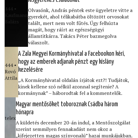
444 •
Olvasónk, András péntek este ügyeletre vitte a
Kaufmann
gyerekét, ahol télikabátba öltözött orvosokat
Balázs
talált, mert nem volt fűtés. Úgy felhúzta
magát, hogy ráírt az egészségügyi
államtitkárra. Takács Péter bazmegolva
válaszolt.
A Zala Megyei Kormányhivatal a Facebookon kéri,
hogy az emberek adjanak pénzt egy kislány
444 •
kezelésére
Rovó
Attila
„A Kormányhivatal oldalán írjátok ezt?! Tudjátok,
kinek kellene szó nélkül azonnal segítenie? A
kormánynak” – háborodtak fel a kommentelők.
Magyar mentősöket toboroznak Csádba három
hónapra
telex
A küldetés december 20-án indul, a Mentőszolgálat
szerint semmilyen fennakadást nem okoz a
„kifejezetten magas színvonalú” hazai munkájukban.