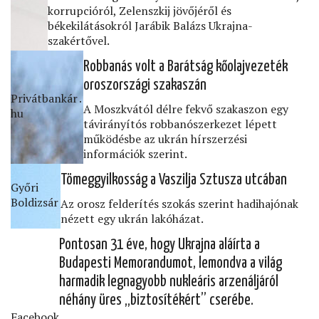
korrupcióról, Zelenszkij jövőjéről és
békekilátásokról Jarábik Balázs Ukrajna-
szakértővel.
Robbanás volt a Barátság kőolajvezeték
oroszországi szakaszán
Privátbankár․
A Moszkvától délre fekvő szakaszon egy
hu
távirányítós robbanószerkezet lépett
működésbe az ukrán hírszerzési
információk szerint.
Tömeggyilkosság a Vaszilja Sztusza utcában
Győri
Boldizsár
Az orosz felderítés szokás szerint hadihajónak
nézett egy ukrán lakóházat.
Pontosan 31 éve, hogy Ukrajna aláírta a
Budapesti Memorandumot, lemondva a világ
harmadik legnagyobb nukleáris arzenáljáról
néhány üres „biztosítékért” cserébe.
Facebook