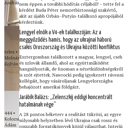
András
nem éppen a további hódítás céljából? – tette fel a
kérdést Buda Péter nemzetbiztonsági szakértő,
akit az újabb Orbán–Putyin-találkozó apropójából
kérdeztünk.
Lengyel elnök a V4-ek találkozóján: Az a
meggyőződés hamis, hogy az ukrajnai háború
csakis Oroszország és Ukrajna közötti konﬂiktus
telex •
Esztergomban találkozott a magyar, lengyel, cseh
Molnár
és szlovák államfő, ahol az együttműködést
Zoltán
hangsúlyozták, de ﬁnoman a nézetkülönbségekről
is szót ejtettek. Nawrocki pedig igyekezett rávenni
kollégáit, hogy vásároljanak Lengyelországba
behajózott amerikai földgázt.
Jarábik Balázs: „Zelenszkij eddigi koncentrált
hatalmának vége”
444 •
A 28 pontos béketerv a realitást tükrözi, az egyre
Kolozsi
súlyosabb helyzetben lévő Ukrajna csak rossz és
Ádám
rosszabb forgatókönyvek közül választhat. Interjú