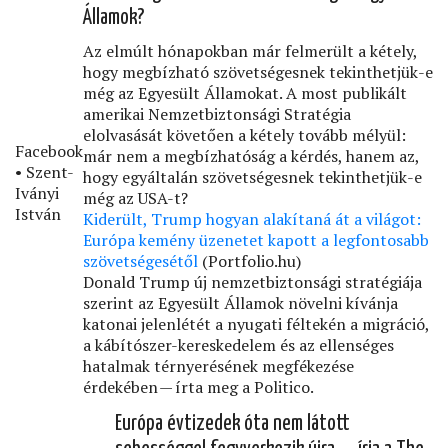
Államok?
Az elmúlt hónapokban már felmerült a kétely,
hogy megbízható szövetségesnek tekinthetjük-e
még az Egyesült Államokat. A most publikált
amerikai Nemzetbiztonsági Stratégia
elolvasását követően a kétely tovább mélyül:
Facebook
már nem a megbízhatóság a kérdés, hanem az,
• Szent-
hogy egyáltalán szövetségesnek tekinthetjük-e
Iványi
még az USA-t?
István
Kiderült, Trump hogyan alakítaná át a világot:
Európa kemény üzenetet kapott a legfontosabb
szövetségesétől
(Portfolio.hu)
Donald Trump új nemzetbiztonsági stratégiája
szerint az Egyesült Államok növelni kívánja
katonai jelenlétét a nyugati féltekén a migráció,
a kábítószer-kereskedelem és az ellenséges
hatalmak térnyerésének megfékezése
érdekében — írta meg a Politico.
Európa évtizedek óta nem látott