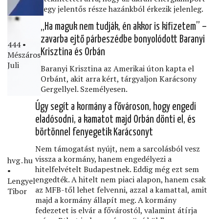
egy jelentős része hazánkból érkezik jelenleg.
„Ha maguk nem tudják, én akkor is kiﬁzetem” –
zavarba ejtő párbeszédbe bonyolódott Baranyi
444 •
Krisztina és Orbán
Mészáros
Juli
Baranyi Krisztina az Amerikai úton kapta el
Orbánt, akit arra kért, tárgyaljon Karácsony
Gergellyel. Személyesen.
Úgy segít a kormány a fővároson, hogy engedi
eladósodni, a kamatot majd Orbán dönti el, és
börtönnel fenyegetik Karácsonyt
Nem támogatást nyújt, nem a sarcolásból vesz
vissza a kormány, hanem engedélyezi a
hvg․hu
hitelfelvételt Budapestnek. Eddig még ezt sem
•
engedték. A hitelt nem piaci alapon, hanem csak
Lengyel
az MFB-től lehet felvenni, azzal a kamattal, amit
Tibor
majd a kormány állapít meg. A kormány
fedezetet is elvár a fővárostól, valamint átírja