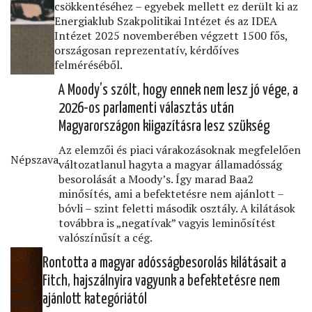
csökkentéséhez – egyebek mellett ez derült ki az
Energiaklub Szakpolitikai Intézet és az IDEA
Intézet 2025 novemberében végzett 1500 fős,
országosan reprezentatív, kérdőíves
felméréséből.
A Moody’s szólt, hogy ennek nem lesz jó vége, a
2026-os parlamenti választás után
Magyarországon kiigazításra lesz szükség
Az elemzői és piaci várakozásoknak megfelelően
Népszava
változatlanul hagyta a magyar államadósság
besorolását a Moody’s. Így marad Baa2
minősítés, ami a befektetésre nem ajánlott –
bóvli – szint feletti második osztály. A kilátások
továbbra is „negatívak” vagyis leminősítést
valószínűsít a cég.
Rontotta a magyar adósságbesorolás kilátásait a
Fitch, hajszálnyira vagyunk a befektetésre nem
444 •
ajánlott kategóriától
Haász