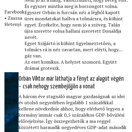
És egyszer mintha meg is borzongott volna.
Facebook
Egyszer Orbán is furcsán néz a légből kapott
• Zsuzsa
üres mondatokat hallva a tolmácsra, és köhint
Hetenyi
egyet. Érzékelte, hogy nem jó a szöveg. Talán
újra szerette volna hallani szeretett Donaldja
nevét.
Egyet Szijjártó is köhint ﬁgyelmeztetően, a
tolmács rá is néz zavartan, mert elérti, hogy…
gáz van.
Az eset komikus. A helyzet szomorú. Együtt
drámai groteszk.
Orbán Viktor már láthatja a fényt az alagút végén
– csak nehogy szembejöjjön a vonat
mfor․
A három éve stagnáló magyar gazdaságnak az idei
hu •
év utolsó negyedében legalább 1 százalékkal
Csabai
kellene növekednie ahhoz, hogy elérhető legyen a
Károly
kormány immár csak 0,5 százalékos GDP-bővülési
előrejelzése. Így összegezhetők a ma reggel
közzétett harmadik negyedéves GDP-adat második