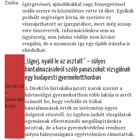
Zsóﬁa
ígérgetéssel, ajándékokkal vagy fenyegetéssel
orális szexre és közösülésre vette rá őket. Egyikük
próbált segítséget kérni, de szerinte ez
visszajuthatott az igazgatóhoz, mert még aznap
este összeverték. Információinkra sem az
ügyészség, sem Juhász védője nem kívánt
reagálni, de a nyomozás így egy újabb irányba is
elindulhat.
„Ugorj, nyald le az asztalt” – súlyos
bántalmazásokról szóló panaszokat vizsgálnak
egy budapesti gyermekotthonban
Direkt36
A Direkt36 birtokába jutott iratok szerint a
•
hűvösvölgyi gyermekotthon több lakója is arról
Janecskó
számolt be, hogy verbális és ﬁzikai
Kata
bántalmazások érték az intézmény egyes
dolgozói részéről. Az ügyben indult vizsgálatok
egymásnak ellentmondó megállapításokra
jutottak, de a haza gyermekvédelmi rendszer
súlyos hiányosságaira egyértelműen rámutattak.