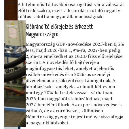
János
A hitelminősítő további osztogatást vár a választás
előtti időszakra, ezért a lesorolásra utaló negatív
kilátást adott a magyar államadósságnak.
Kiábrándító előrejelzés érkezett
Magyarországról
Magyarország GDP-növekedése 2025-ben 0,3%
lesz, majd 2026-ban 1,9%-ra, 2027-ben pedig
2,3%-ra emelkedhet az OECD friss előrejelzése
szerint. A növekedés fő hajtóereje a
magánfogyasztás lehet, amelyet a jelentős
Portfolio․
reálbér-növekedés és a 2026-os személyi
hu
jövedelemadó-csökkentések támogatnak. A
beruházások – amelyek az elmúlt két évben
mintegy 20%-kal estek vissza – várhatóan
2026-ban nagyjából stabilizálódnak, majd
2027-ben élénkülnek. Az export növekedése is
várható, de az euróövezet, különösen
Németország gyenge teljesítménye visszafogja
a magyar kilátásokat.