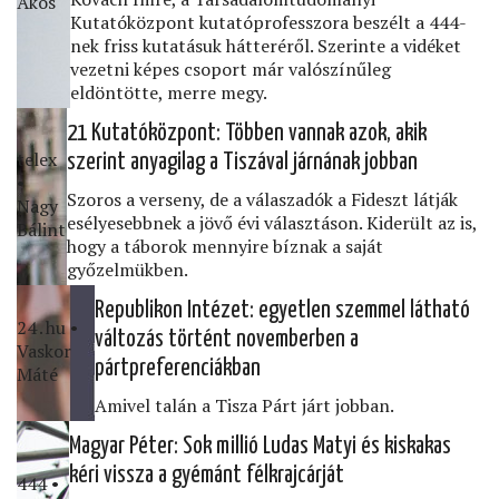
Ákos
Kutatóközpont kutatóprofesszora beszélt a 444-
nek friss kutatásuk hátteréről. Szerinte a vidéket
vezetni képes csoport már valószínűleg
eldöntötte, merre megy.
21 Kutatóközpont: Többen vannak azok, akik
telex
szerint anyagilag a Tiszával járnának jobban
•
Szoros a verseny, de a válaszadók a Fideszt látják
Nagy
esélyesebbnek a jövő évi választáson. Kiderült az is,
Bálint
hogy a táborok mennyire bíznak a saját
győzelmükben.
Republikon Intézet: egyetlen szemmel látható
24․hu •
változás történt novemberben a
Vaskor
pártpreferenciákban
Máté
Amivel talán a Tisza Párt járt jobban.
Magyar Péter: Sok millió Ludas Matyi és kiskakas
kéri vissza a gyémánt félkrajcárját
444 •