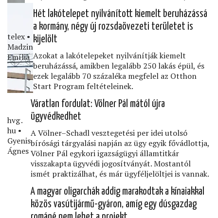
Hét lakótelepet nyilvánított kiemelt beruházássá
a kormány, négy új rozsdaövezeti területet is
telex •
kijelölt
Madzin
Azokat a lakótelepeket nyilvánítják kiemelt
Emília
beruházássá, amikben legalább 250 lakás épül, és
ezek legalább 70 százaléka megfelel az Otthon
Start Program feltételeinek.
Váratlan fordulat: Völner Pál mától újra
ügyvédkedhet
hvg․
hu •
A Völner–Schadl vesztegetési per idei utolsó
Gyenis
bírósági tárgyalási napján az ügy egyik fővádlottja,
Ágnes
Völner Pál egykori igazságügyi államtitkár
visszakapta ügyvédi jogosítványát. Mostantól
ismét praktizálhat, és már ügyféljelöltjei is vannak.
A magyar oligarchák addig marakodtak a kínaiakkal
közös vasútijármű-gyáron, amíg egy dúsgazdag
románé nem lehet a projekt