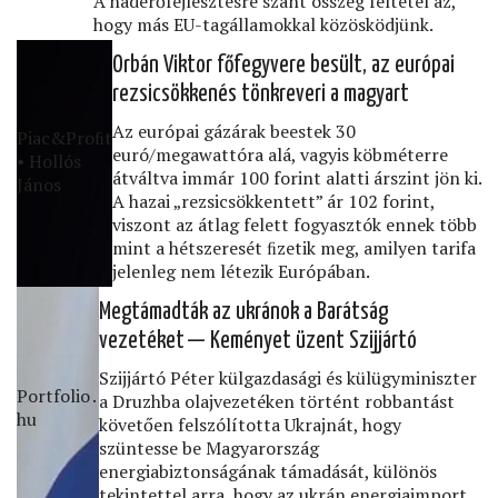
A haderőfejlesztésre szánt összeg feltétel az,
hogy más EU-tagállamokkal közösködjünk.
Orbán Viktor főfegyvere besült, az európai
rezsicsökkenés tönkreveri a magyart
Az európai gázárak beestek 30
Piac&Proﬁt
euró/megawattóra alá, vagyis köbméterre
• Hollós
átváltva immár 100 forint alatti árszint jön ki.
János
A hazai „rezsicsökkentett” ár 102 forint,
viszont az átlag felett fogyasztók ennek több
mint a hétszeresét ﬁzetik meg, amilyen tarifa
jelenleg nem létezik Európában.
Megtámadták az ukránok a Barátság
vezetéket — Keményet üzent Szijjártó
Szijjártó Péter külgazdasági és külügyminiszter
Portfolio․
a Druzhba olajvezetéken történt robbantást
hu
követően felszólította Ukrajnát, hogy
szüntesse be Magyarország
energiabiztonságának támadását, különös
tekintettel arra, hogy az ukrán energiaimport