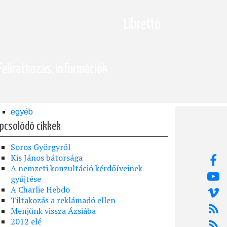
Librettó
Feliratkozás, információk
egyéb
pcsolódó cikkek
Soros Györgyről
Kis János bátorsága
A nemzeti konzultáció kérdőíveinek
gyűjtése
A Charlie Hebdo
Tiltakozás a reklámadó ellen
Menjünk vissza Ázsiába
2012 elé