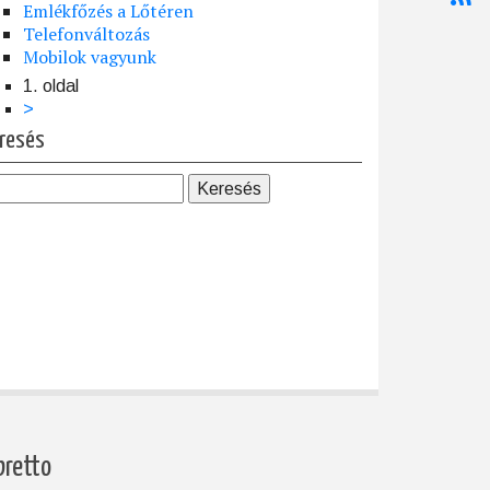
Emlékfőzés a Lőtéren
Telefonváltozás
Mobilok vagyunk
1. oldal
dalszámozás
Következő
>
oldal
resés
bretto