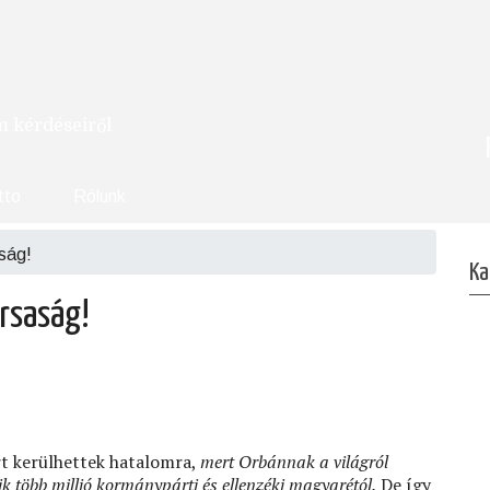
om kérdéseiről
tto
Rólunk
ság!
Ka
rsaság!
ért kerülhettek hatalomra,
mert Orbánnak a világról
k több millió kormánypárti és ellenzéki magyarétól.
De így