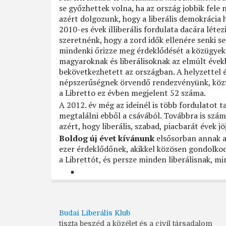
se győzhettek volna, ha az ország jobbik fele n
azért dolgozunk, hogy a liberális demokrácia h
2010-es évek illiberális fordulata dacára lét
szeretnénk, hogy a zord idők ellenére senki s
mindenki őrizze meg érdeklődését a közügyek 
magyaroknak és liberálisoknak az elmúlt évek
bekövetkezhetett az országban. A helyzettel 
népszerűségnek örvendő rendezvényünk, közve
a Libretto ez évben megjelent 52 száma.
A 2012. év még az ideinél is több fordulatot t
megtalálni ebből a csávából. Továbbra is sz
azért, hogy liberális, szabad, piacbarát évek 
Boldog új évet kívánunk
elsősorban annak a
ezer érdeklődőnek, akikkel közösen gondolkod
a Librettót, és persze minden liberálisnak, m
Budai Liberális Klub
tiszta beszéd a közélet és a civil társadalom