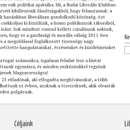
em esik politikai apátiába. Mi, a Budai Liberális Klubban
íveit kibillentsük fásultságukból, hogy felmutassuk: a
ezik hazánkban liberálisan gondolkodó közösség. Azt
e csekkoljon ki közülünk, a homo politikuszok táborából,
Ol
iránt. Sok mindent rosszul kellett csinálnunk nekünk,
ben, hogy ez a gazdasági és morális válság 2011-ben
Ke
és a megoldással foglalkozott tizennégy nagy
títette hangulatainkat, érzéseinket és küzdelmeinket
artogat számunkra, izgalmas feladat lesz a kiutat
ámítsunk egymásra, és minden eszközünkkel tegyünk
jöjjenek Magyarországra!
 23 előadónak, aki elfogadta meghívásunkat, a több
hattunk ez évben, azoknak a tízezreknek, akik olvasták
inden polgárnak.
Céljaink
Li