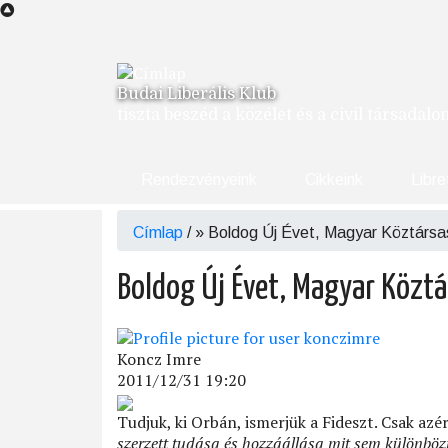
Ugrás
a
tartalomra
Budai Liberális Klub
tiszta beszéd a közélet és a civil társadal
Rendezvényeink
Cikkeink
Libre
Címlap
/
Boldog Új Évet, Magyar Köztársa
Morzsa
Boldog Új Évet, Magyar Köztá
Koncz Imre
2011/12/31 19:20
Tudjuk, ki Orbán, ismerjük a Fideszt. Csak az
szerzett tudása és hozzáállása mit sem különbözi