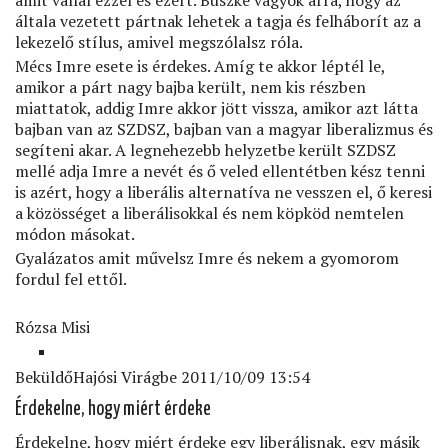
amit vállal ezzel és ezért. Büszke vagyok arra, hogy az
általa vezetett pártnak lehetek a tagja és felháborít az a
lekezelő stílus, amivel megszólalsz róla.
Mécs Imre esete is érdekes. Amíg te akkor léptél le,
amikor a párt nagy bajba került, nem kis részben
miattatok, addig Imre akkor jött vissza, amikor azt látta
bajban van az SZDSZ, bajban van a magyar liberalizmus és
segíteni akar. A legnehezebb helyzetbe került SZDSZ
mellé adja Imre a nevét és ő veled ellentétben kész tenni
is azért, hogy a liberális alternatíva ne vesszen el, ő keresi
a közösséget a liberálisokkal és nem köpköd nemtelen
módon másokat.
Gyalázatos amit művelsz Imre és nekem a gyomorom
fordul fel ettől.
Rózsa Misi
Beküldő
Hajósi Virág
be 2011/10/09 13:54
Válasz
Érdekelne, hogy miért érdeke
Rózsa
Misi
Érdekelne, hogy miért érdeke egy liberálisnak, egy másik