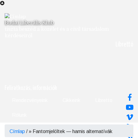
Ugrás
a
tartalomra
Budai Liberális Klub
tiszta beszéd a közélet és a civil társadalom
kérdéseiről
Librettó
Feliratkozás, információk
Rendezvényeink
Cikkeink
Libretto
Rólunk
Címlap
/
Fantomjelöltek — hamis alternatívák
Morzsa