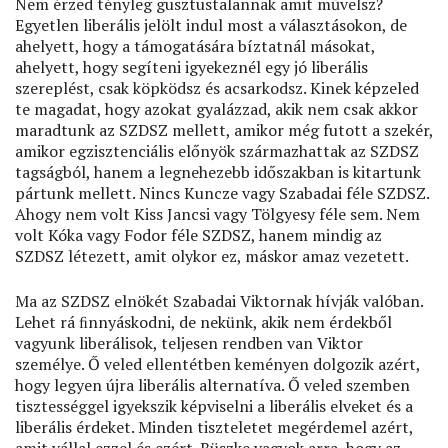
Nem érzed tényleg gusztustalannak amit művelsz?
Egyetlen liberális jelölt indul most a választásokon, de
ahelyett, hogy a támogatására bíztatnál másokat,
ahelyett, hogy segíteni igyekeznél egy jó liberális
szereplést, csak köpködsz és acsarkodsz. Kinek képzeled
te magadat, hogy azokat gyalázzad, akik nem csak akkor
maradtunk az SZDSZ mellett, amikor még futott a szekér,
amikor egzisztenciális előnyök származhattak az SZDSZ
tagságból, hanem a legnehezebb időszakban is kitartunk
pártunk mellett. Nincs Kuncze vagy Szabadai féle SZDSZ.
Ahogy nem volt Kiss Jancsi vagy Tölgyesy féle sem. Nem
volt Kóka vagy Fodor féle SZDSZ, hanem mindig az
SZDSZ létezett, amit olykor ez, máskor amaz vezetett.
Ma az SZDSZ elnökét Szabadai Viktornak hívják valóban.
Lehet rá ﬁnnyáskodni, de nekünk, akik nem érdekből
vagyunk liberálisok, teljesen rendben van Viktor
személye. Ő veled ellentétben keményen dolgozik azért,
hogy legyen újra liberális alternatíva. Ő veled szemben
tisztességgel igyekszik képviselni a liberális elveket és a
liberális érdeket. Minden tiszteletet megérdemel azért,