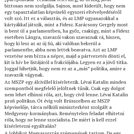
biztosan nem szolgálja. Sajnos, most kiderült, hogy nem
egy tapasztalatlan képviselő egyszeri eltévelyedéséről
volt szó. Itt ez a választás, és az LMP ugyanazokkal a
kártyákkal játszik, mint a Fidesz. Karácsony Gergely most
is bent ül a parlamentben, ha győz, csakúgy, mint a Fidesz
esetében Lángra, szavazói vakon szavaznak rá, hiszen,
hogy ki lesz az az új ﬁú, aki valóban bekerül a
parlamentbe, abba nem lettek beavatva. Azt az LMP
vezetése sem bízza a népre, majd a pártvezetés dönti el,
kit is hív be listájáról a frakciójába. Legyen ez a jövő titka.
Joggal hihetjük, hogy nem ez az a „más” politika, amire a
szavazók vágynak.
Az MSZP egy álcivillel kísérletezik. Lévai Katalin minden
szempontból megfelelő jelöltnek tűnik. Csak egy dolgot
nem lehet elhinni róla, azt, hogy civil lenne. Lévai Katalin
proﬁ politikus. Öt évig volt Brüsszelben az MSZP
képviselője, tárca nélküli miniszterként szolgált a
Medgyessy-kormányban. Reménytelen feladat elhitetni
róla, hogy ne lenne szocialista. De miért is kell ezzel
kísérletezni egyáltalán?
A Jobbikot Magyarország szégyenének tartom. De egy