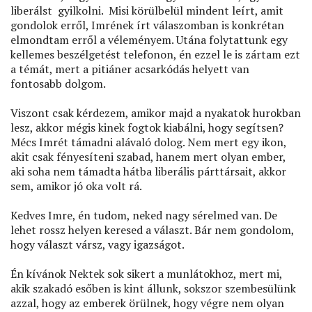
Imre!
liberálst gyilkolni. Misi körülbelül mindent leírt, amit
gondolok erről, Imrének írt válaszomban is konkrétan
Nem
elmondtam erről a véleményem. Utána folytattunk egy
érzed
kellemes beszélgetést telefonon, én ezzel le is zártam ezt
tényleg
a témát, mert a pitiáner acsarkódás helyett van
üzenetére
fontosabb dolgom.
Viszont csak kérdezem, amikor majd a nyakatok hurokban
lesz, akkor mégis kinek fogtok kiabálni, hogy segítsen?
Mécs Imrét támadni alávaló dolog. Nem mert egy ikon,
akit csak fényesíteni szabad, hanem mert olyan ember,
aki soha nem támadta hátba liberális párttársait, akkor
sem, amikor jó oka volt rá.
Kedves Imre, én tudom, neked nagy sérelmed van. De
lehet rossz helyen keresed a választ. Bár nem gondolom,
hogy választ vársz, vagy igazságot.
Én kívánok Nektek sok sikert a munlátokhoz, mert mi,
akik szakadó esőben is kint állunk, sokszor szembesülünk
azzal, hogy az emberek örülnek, hogy végre nem olyan