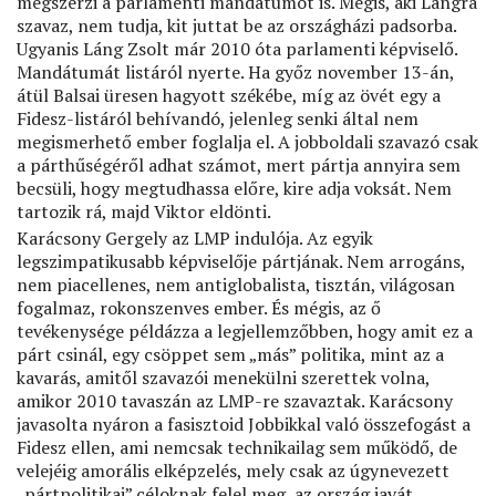
megszerzi a parlamenti mandátumot is. Mégis, aki Lángra
szavaz, nem tudja, kit juttat be az országházi padsorba.
Ugyanis Láng Zsolt már 2010 óta parlamenti képviselő.
Mandátumát listáról nyerte. Ha győz november 13-án,
átül Balsai üresen hagyott székébe, míg az övét egy a
Fidesz-listáról behívandó, jelenleg senki által nem
megismerhető ember foglalja el. A jobboldali szavazó csak
a párthűségéről adhat számot, mert pártja annyira sem
becsüli, hogy megtudhassa előre, kire adja voksát. Nem
tartozik rá, majd Viktor eldönti.
Karácsony Gergely az LMP indulója. Az egyik
legszimpatikusabb képviselője pártjának. Nem arrogáns,
nem piacellenes, nem antiglobalista, tisztán, világosan
fogalmaz, rokonszenves ember. És mégis, az ő
tevékenysége példázza a legjellemzőbben, hogy amit ez a
párt csinál, egy csöppet sem „más” politika, mint az a
kavarás, amitől szavazói menekülni szerettek volna,
amikor 2010 tavaszán az LMP-re szavaztak. Karácsony
javasolta nyáron a fasisztoid Jobbikkal való összefogást a
Fidesz ellen, ami nemcsak technikailag sem működő, de
velejéig amorális elképzelés, mely csak az úgynevezett
„pártpolitikai” céloknak felel meg, az ország javát