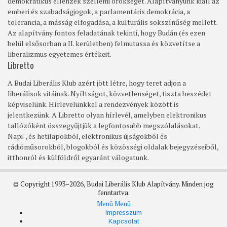
demokratikus ellenzék szellemi örökségét. Alapítványunk kiáll az
emberi és szabadságjogok, a parlamentáris demokrácia, a
tolerancia, a másság elfogadása, a kulturális sokszínűség mellett.
Az alapítvány fontos feladatának tekinti, hogy Budán (és ezen
belül elsősorban a II. kerületben) felmutassa és közvetítse a
liberalizmus egyetemes értékeit.
Libretto
A Budai Liberális Klub azért jött létre, hogy teret adjon a
liberálisok vitáinak. Nyíltságot, közvetlenséget, tiszta beszédet
képviselünk. Hírlevelünkkel a rendezvények között is
jelentkezünk. A Libretto olyan hírlevél, amelyben elektronikus
tallózóként összegyűjtjük a legfontosabb megszólalásokat.
Napi-, és hetilapokból, elektronikus újságokból és
rádióműsorokból, blogokból és közösségi oldalak bejegyzéseiből,
itthonról és külföldről egyaránt válogatunk.
© Copyright 1993–2026, Budai Liberális Klub Alapítvány. Minden jog
fenntartva.
Menü
Menü
Footer
Impresszum
Kapcsolat