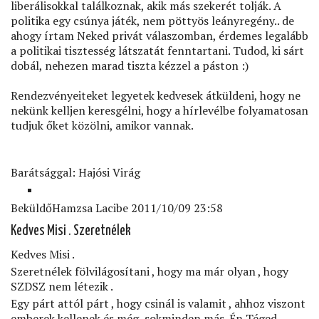
liberálisokkal találkoznak, akik más szekerét tolják. A
politika egy csúnya játék, nem pöttyös leányregény.. de
ahogy írtam Neked privát válaszomban, érdemes legalább
a politikai tisztesség látszatát fenntartani. Tudod, ki sárt
dobál, nehezen marad tiszta kézzel a páston :)
Rendezvényeiteket legyetek kedvesek átküldeni, hogy ne
nekünk kelljen keresgélni, hogy a hírlevélbe folyamatosan
tudjuk őket közölni, amikor vannak.
Barátsággal: Hajósi Virág
Beküldő
Hamzsa Laci
be 2011/10/09 23:58
Válasz
Kedves Misi . Szeretnélek
Rózsa
Misi
Kedves Misi .
Imre!
Szeretnélek fölvilágosítani , hogy ma már olyan , hogy
SZDSZ nem létezik .
Nem
Egy párt attól párt , hogy csinál is valamit , ahhoz viszont
érzed
emberek kellenek és még sokminden más. Én Téged