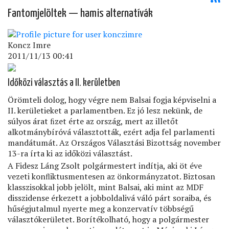
Fantomjelöltek — hamis alternatívák
Koncz Imre
2011/11/13 00:41
Időközi választás a II. kerületben
Örömteli dolog, hogy végre nem Balsai fogja képviselni a
II. kerületieket a parlamentben. Ez jó lesz nekünk, de
súlyos árat ﬁzet érte az ország, mert az illetőt
alkotmánybíróvá választották, ezért adja fel parlamenti
mandátumát. Az Országos Választási Bizottság november
13-ra írta ki az időközi választást.
A Fidesz Láng Zsolt polgármestert indítja, aki öt éve
vezeti konﬂiktusmentesen az önkormányzatot. Biztosan
klasszisokkal jobb jelölt, mint Balsai, aki mint az MDF
disszidense érkezett a jobboldalivá váló párt soraiba, és
hűségjutalmul nyerte meg a konzervatív többségű
választókerületet. Borítékolható, hogy a polgármester