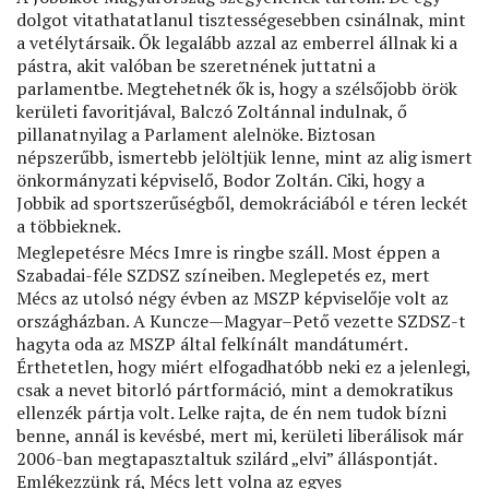
dolgot vitathatatlanul tisztességesebben csinálnak, mint
a vetélytársaik. Ők legalább azzal az emberrel állnak ki a
pástra, akit valóban be szeretnének juttatni a
parlamentbe. Megtehetnék ők is, hogy a szélsőjobb örök
kerületi favoritjával, Balczó Zoltánnal indulnak, ő
pillanatnyilag a Parlament alelnöke. Biztosan
népszerűbb, ismertebb jelöltjük lenne, mint az alig ismert
önkormányzati képviselő, Bodor Zoltán. Ciki, hogy a
Jobbik ad sportszerűségből, demokráciából e téren leckét
a többieknek.
Meglepetésre Mécs Imre is ringbe száll. Most éppen a
Szabadai-féle SZDSZ színeiben. Meglepetés ez, mert
Mécs az utolsó négy évben az MSZP képviselője volt az
országházban. A Kuncze—Magyar–Pető vezette SZDSZ-t
hagyta oda az MSZP által felkínált mandátumért.
Érthetetlen, hogy miért elfogadhatóbb neki ez a jelenlegi,
csak a nevet bitorló pártformáció, mint a demokratikus
ellenzék pártja volt. Lelke rajta, de én nem tudok bízni
benne, annál is kevésbé, mert mi, kerületi liberálisok már
2006-ban megtapasztaltuk szilárd „elvi” álláspontját.
Emlékezzünk rá, Mécs lett volna az egyes