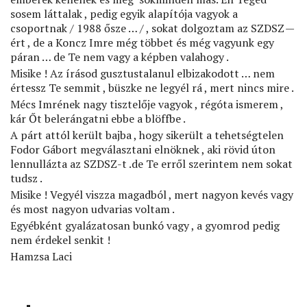
tényleg
sosem láttalak , pedig egyik alapítója vagyok a
üzenetére
csoportnak / 1988 ősze … / , sokat dolgoztam az SZDSZ —
ért , de a Koncz Imre még többet és még vagyunk egy
páran … de Te nem vagy a képben valahogy .
Misike ! Az írásod gusztustalanul elbizakodott … nem
értessz Te semmit , büszke ne legyél rá , mert nincs mire .
Mécs Imrének nagy tisztelője vagyok , régóta ismerem ,
kár Őt belerángatni ebbe a blöffbe .
A párt attól került bajba , hogy sikerült a tehetségtelen
Fodor Gábort megválasztani elnöknek , aki rövid úton
lennullázta az SZDSZ-t .de Te erről szerintem nem sokat
tudsz .
Misike ! Vegyél viszza magadból , mert nagyon kevés vagy
és most nagyon udvarias voltam .
Egyébként gyalázatosan bunkó vagy , a gyomrod pedig
nem érdekel senkit !
Hamzsa Laci