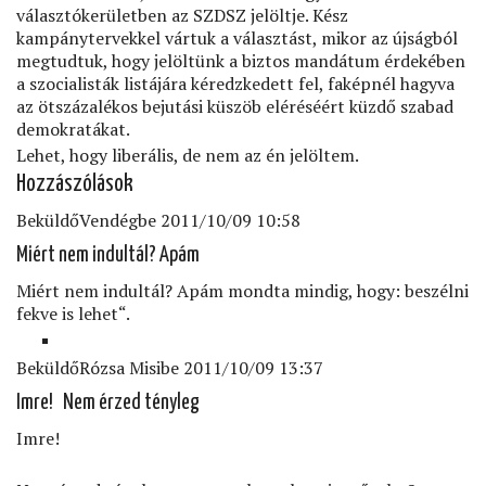
választókerületben az SZDSZ jelöltje. Kész
kampánytervekkel vártuk a választást, mikor az újságból
megtudtuk, hogy jelöltünk a biztos mandátum érdekében
a szocialisták listájára kéredzkedett fel, faképnél hagyva
az ötszázalékos bejutási küszöb eléréséért küzdő szabad
demokratákat.
Lehet, hogy liberális, de nem az én jelöltem.
Hozzászólások
Beküldő
Vendég
be 2011/10/09 10:58
Miért nem indultál? Apám
Miért nem indultál? Apám mondta mindig, hogy: beszélni
fekve is lehet“.
Beküldő
Rózsa Misi
be 2011/10/09 13:37
Imre! Nem érzed tényleg
Imre!