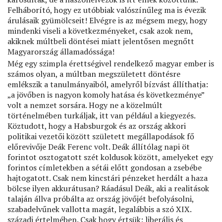
Felháborító, hogy ez utóbbiak valószínűleg ma is évezik
árulásaik gyümölcseit! Elvégre is az mégsem megy, hogy
mindenki viseli a következményeket, csak azok nem,
akiknek múltbeli döntései miatt jelentősen megnőtt
Magyarország államadóssága!
Még egy szimpla érettségivel rendelkező magyar ember is
számos olyan, a múltban megszületett döntésre
emlékszik a tanulmányaiból, amelyről bízvást állíthatja:
„a jövőben is nagyon komoly hatása és következménye”
volt a nemzet sorsára. Hogy ne a közelmúlt
történelmében turkáljak, itt van például a kiegyezés.
Köztudott, hogy a Habsburgok és az ország akkori
politikai vezetői között született megállapodások fő
előrevivője Deák Ferenc volt. Deák állítólag napi öt
forintot osztogatott szét koldusok között, amelyeket egy
forintos címletekben a sétái előtt gondosan a zsebébe
hajtogatott. Csak nem kincstári pénzeket herdált a haza
bölcse ilyen akkurátusan? Ráadásul Deák, aki a realitások
talaján állva próbálta az ország jövőjét befolyásolni,
szabadelvűnek vallotta magát, legalábbis a szó XIX.
századi értelmében. Csak hogy értsük: liberális és