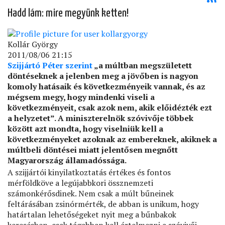
Hadd lám: mire megyünk ketten!
Kollár György
2011/08/06 21:15
Szijjártó Péter szerint
„a múltban megszületett
döntéseknek a jelenben meg a jövőben is nagyon
komoly hatásaik és következményeik vannak, és az
mégsem megy, hogy mindenki viseli a
következményeit, csak azok nem, akik előidézték ezt
a helyzetet”. A miniszterelnök szóvivője többek
között azt mondta, hogy viselniük kell a
következményeket azoknak az embereknek, akiknek a
múltbeli döntései miatt jelentősen megnőtt
Magyarország államadóssága.
A szijjártói kinyilatkoztatás értékes és fontos
mérföldköve a legújabbkori össznemzeti
számonkérősdinek. Nem csak a múlt bűneinek
feltárásában zsinórmérték, de abban is unikum, hogy
határtalan lehetőségeket nyit meg a bűnbakok