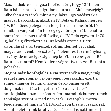
Más. Tudjuk-e ki az igazi felelős azért, hogy 1241-ben
Batu kán szinte akadálytalanul jutott el Muhi mezejéig?
Miközben a tatárok mint a nyulakra, úgy vadásztak a
magyar harcosokra, aközben IV. Béla és Kálmán herceg
(IV. Béla öccse) elegánsan leléptek a harcmezőről. Jó,
rendben van, Kálmán herceg egy hónapra rá belehalt a
harctéren szerzett sérüléseibe, de IV. Béla egészen 1470-
ig, haláláig élvezhette az uralkodás örömeit. Batu
kivonulását a történészek sok mindennel próbálják
magyarázni; emberveszteség, élelem- és takarmányhiány,
járvány, de mi az igazság a nép körében rebesgetett Béla-
Batu paktumról? Nem kellene végre tiszta vizet önteni a
pohárba?
Megint más: honfoglalás. Nem szeretnék a magyarság
eredetelméleteinek vékony jegén beszakadni, ezért a
sumér-magyar és hun-magyar ősrokonság viselt
dolgainak ﬁrtatása helyett inkább a „hivatalos”
honfoglalást hozom szóba. A fennmaradt dokumentumok
tanúsága szerint Árpád nem csak Szvatopluk morva
fejedelemmel, hanem VI. (Bölcs) León bizánci császárral,
Arnulf keleti frank királlyal és másokkal is paktumokat