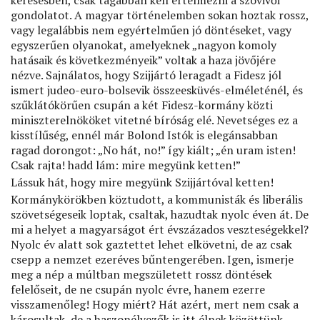
keresésben, csak tágabban kell értelmezni a szóvivői
gondolatot. A magyar történelemben sokan hoztak rossz,
vagy legalábbis nem egyértelműen jó döntéseket, vagy
egyszerűen olyanokat, amelyeknek „nagyon komoly
hatásaik és következményeik” voltak a haza jövőjére
nézve. Sajnálatos, hogy Szijjártó leragadt a Fidesz jól
ismert judeo-euro-bolsevik összeesküvés-elméleténél, és
szűklátókörűen csupán a két Fidesz-kormány közti
miniszterelnököket vitetné bíróság elé. Nevetséges ez a
kisstílűség, ennél már Bolond Istók is elegánsabban
ragad dorongot: „No hát, no!” így kiált; „én uram isten!
Csak rajta! hadd lám: mire megyünk ketten!”
Lássuk hát, hogy mire megyünk Szijjártóval ketten!
Kormánykörökben köztudott, a kommunisták és liberális
szövetségeseik loptak, csaltak, hazudtak nyolc éven át. De
mi a helyet a magyarságot ért évszázados veszteségekkel?
Nyolc év alatt sok gaztettet lehet elkövetni, de az csak
csepp a nemzet ezeréves bűntengerében. Igen, ismerje
meg a nép a múltban megszületett rossz döntések
felelőseit, de ne csupán nyolc évre, hanem ezerre
visszamenőleg! Hogy miért? Hát azért, mert nem csak a
károsultak, de a haszonélvezők is itt élnek közöttünk.