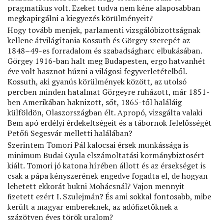
pragmatikus volt. Ezeket tudva nem kéne alaposabban
megkapirgálni a kiegyezés körülményeit?
Hogy tovább menjek, parlamenti vizsgálóbizottságnak
kellene átvilágítania Kossuth és Görgey szerepét az
1848–49-es forradalom és szabadságharc elbukásában.
Görgey 1916-ban halt meg Budapesten, ergo hatvanhét
éve volt hasznot húzni a világosi fegyverletételből.
Kossuth, aki gyanús körülmények között, az utolsó
percben minden hatalmat Görgeyre ruházott, már 1851-
ben Amerikában haknizott, sőt, 1865-től haláláig
külföldön, Olaszországban élt. Apropó, vizsgálta valaki
Bem apó erdélyi érdekeltségeit és a tábornok felelősségét
Petőﬁ Segesvár melletti halálában?
Szerintem Tomori Pál kalocsai érsek munkássága is
minimum Budai Gyula elszámoltatási kormánybiztosért
kiált. Tomori jó katona hírében állott és az érsekséget is
csak a pápa kényszerének engedve fogadta el, de hogyan
lehetett ekkorát bukni Mohácsnál? Vajon mennyit
ﬁzetett ezért I. Szulejmán? És ami sokkal fontosabb, mibe
került a magyar embereknek, az adóﬁzetőknek a
százötven éves török uralom?