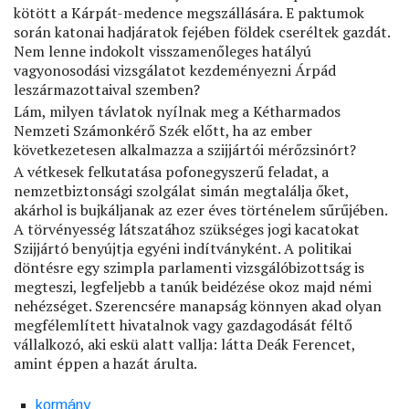
kötött a Kárpát-medence megszállására. E paktumok
során katonai hadjáratok fejében földek cseréltek gazdát.
Nem lenne indokolt visszamenőleges hatályú
vagyonosodási vizsgálatot kezdeményezni Árpád
leszármazottaival szemben?
Lám, milyen távlatok nyílnak meg a Kétharmados
Nemzeti Számonkérő Szék előtt, ha az ember
következetesen alkalmazza a szijjártói mérőzsinórt?
A vétkesek felkutatása pofonegyszerű feladat, a
nemzetbiztonsági szolgálat simán megtalálja őket,
akárhol is bujkáljanak az ezer éves történelem sűrűjében.
A törvényesség látszatához szükséges jogi kacatokat
Szijjártó benyújtja egyéni indítványként. A politikai
döntésre egy szimpla parlamenti vizsgálóbizottság is
megteszi, legfeljebb a tanúk beidézése okoz majd némi
nehézséget. Szerencsére manapság könnyen akad olyan
megfélemlített hivatalnok vagy gazdagodását féltő
vállalkozó, aki eskü alatt vallja: látta Deák Ferencet,
amint éppen a hazát árulta.
kormány