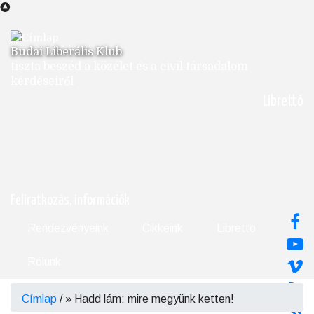
Ugrás
a
tartalomra
Budai Liberális Klub
tiszta beszéd a közélet és a civil társadalom
kérdéseiről
Librettó
Feliratkozás, információk
Rendezvényeink
Cikkeink
Libretto
Rólunk
Címlap
/
Hadd lám: mire megyünk ketten!
Morzsa