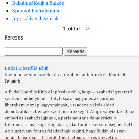
Balkánizálódik a Balkán
Spanyol liberalizmus
Jugoszláv válaszutak
1. oldal
Következő
>
Oldalszámozás
oldal
Keresés
Budai Liberális Klub
tiszta beszéd a közélet és a civil társadalom kérdéseiről
Céljaink
A Budai Liberális Klub Alapítvány célja, hogy — szabadságszerető
szellemi műhelyként — folytassa a magyar és az európai
liberalizmus szép hagyományait, a rendszerváltás előtti
demokratikus ellenzék szellemi örökségét. Alapítványunk kiáll az
emberi és szabadságjogok, a parlamentáris demokrácia, a
tolerancia, a másság elfogadása, a kulturális sokszínűség mellett.
Az alapítvány fontos feladatának tekinti, hogy Budán (és ezen
belül elsősorban a II. kerületben) felmutassa és közvetítse a