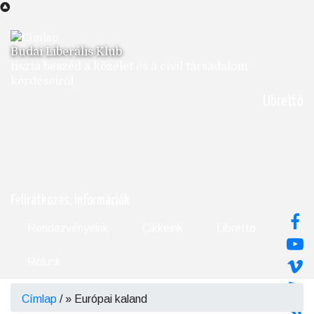
Ugrás
a
tartalomra
Budai Liberális Klub
tiszta beszéd a közélet és a civil társadalom
kérdéseiről
Librettó
Feliratkozás, információk
Rendezvényeink
Cikkeink
Libretto
Rólunk
Címlap
/
Európai kaland
Morzsa