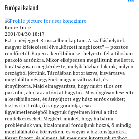
Európai kaland
Koncz Imre
2001/04/30 18:17
Ezt a névjegyet Brüsszelben kaptam. A szálláshelyünk —
magyar kifejezéssel élve „körzeti megbízott” — posztos
rendőrétől. Éppen a kerékbilincset helyezte fel a tilosban
parkoló autónkra. Mikor elképedten megálltunk mellette,
barátságosan megkérdezte, melyik házban lakunk, milyen
országból jöttünk. Tárcájában kotorászva, kisvártatva
megtalálta névjegyének magyar változatát, és
átnyújtotta. Majd elmagyarázta, hogy miért tilos ott
parkolni, ahol az autónkat hagytuk. Mosolygósan leszedte
a kerékbilincset, és átnyújtott egy húsz eurós csekket;
biztosított róla, ő is úgy gondolja, csak
ﬁgyelmetlenségből hagytuk ﬁgyelmen kívül a tiltó
rendelkezéseket. Megkért minket, hogy ha bármi
problémánk van, bizalommal forduljunk hozzá, ő mindig
megtalálható a környéken, és vigyáz a biztonságunkra.
Kezet fogott, és elment. Mi meg nem jutottunk szóhoz.