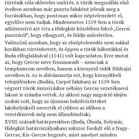
történik róla okleveles említés. A török megszállás első
éveiben azonban már puszta faluként jelenik meg a
forrásokban, hogy pontosan mikor néptelenedett el,
egyelőre nem tudjuk. Mindenesetre 1559-ben a török
adóösszeíró azt írta a Hidegkút közelében fekvő „Gercsi
pusztáról”, hogy elhagyott, és földje műveletlen.
Valószínű azonban, hogy az elnéptelenedés nem sokkal
korábban történhetett, és éppen a török háborúkkal és
Buda elfoglalásával (1541) volt kapcsolatos. Erre mutat
az, hogy Gercse neve fennmaradt – nemcsak a
templomrom nevében, hanem a környező vidék földrajzi
neveiben is. Az is alátámasztja ezt, hogy környékbeli
településeken (Budán, Csepel faluban) az 1559-ben
végzett török összeíráskor néhány Gercse vezetéknevű
lakost is számba vettek. Az akkori nagy migráció idején
szokás volt, hogy az újonnan beköltözötteket
lakóhelyükről nevezték el (ebben az időben a
vezetéknevek még nem állandósultak).
XVIII. századi határperekben (Buda, Óbuda, Solymár,
Hidegkút határviszályaiban) sokszor fordult elő a Nagy-
Gercse, Kis-Gercse hegynév, mint amelyet minden