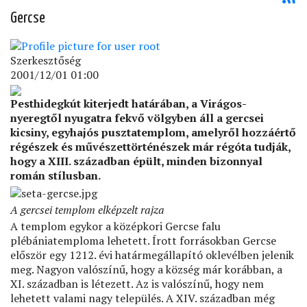
Gercse
Szerkesztőség
2001/12/01 01:00
Pesthidegkút kiterjedt határában, a Virágos-
nyeregtől nyugatra fekvő völgyben áll a gercsei
kicsiny, egyhajós pusztatemplom, amelyről hozzáértő
régészek és művészettörténészek már régóta tudják,
hogy a XIII. században épült, minden bizonnyal
román stílusban.
A gercsei templom elképzelt rajza
A templom egykor a középkori Gercse falu
plébániatemploma lehetett. Írott forrásokban Gercse
először egy 1212. évi határmegállapító oklevélben jelenik
meg. Nagyon valószínű, hogy a község már korábban, a
XI. században is létezett. Az is valószínű, hogy nem
lehetett valami nagy település. A XIV. században még