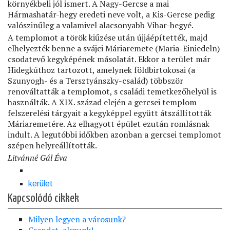
környékbeli jól ismert. A Nagy-Gercse a mai
Hármashatár-hegy eredeti neve volt, a Kis-Gercse pedig
valószinűleg a valamivel alacsonyabb Vihar-hegyé.
A templomot a török kiűzése után újjáépítették, majd
elhelyezték benne a svájci Máriaremete (Maria-Einiedeln)
csodatevő kegyképének másolatát. Ekkor a terület már
Hidegkúthoz tartozott, amelynek földbirtokosai (a
Szunyogh- és a Tersztyánszky-család) többször
renováltatták a templomot, s családi temetkezőhelyül is
használták. A XIX. század elején a gercsei templom
felszerelési tárgyait a kegyképpel együtt átszállították
Máriaremetére. Az elhagyott épület ezután romlásnak
indult. A legutóbbi időkben azonban a gercsei templomot
szépen helyreállították.
Litvánné Gál Éva
kerület
Kapcsolódó cikkek
Milyen legyen a városunk?
Csendet, alszunk!