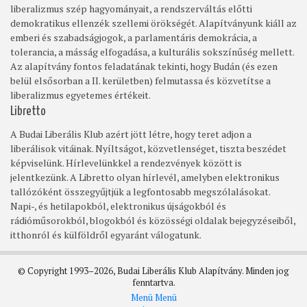
liberalizmus szép hagyományait, a rendszerváltás előtti
demokratikus ellenzék szellemi örökségét. Alapítványunk kiáll az
emberi és szabadságjogok, a parlamentáris demokrácia, a
tolerancia, a másság elfogadása, a kulturális sokszínűség mellett.
Az alapítvány fontos feladatának tekinti, hogy Budán (és ezen
belül elsősorban a II. kerületben) felmutassa és közvetítse a
liberalizmus egyetemes értékeit.
Libretto
A Budai Liberális Klub azért jött létre, hogy teret adjon a
liberálisok vitáinak. Nyíltságot, közvetlenséget, tiszta beszédet
képviselünk. Hírlevelünkkel a rendezvények között is
jelentkezünk. A Libretto olyan hírlevél, amelyben elektronikus
tallózóként összegyűjtjük a legfontosabb megszólalásokat.
Napi-, és hetilapokból, elektronikus újságokból és
rádióműsorokból, blogokból és közösségi oldalak bejegyzéseiből,
itthonról és külföldről egyaránt válogatunk.
© Copyright 1993–2026, Budai Liberális Klub Alapítvány. Minden jog
fenntartva.
Menü
Menü
Footer