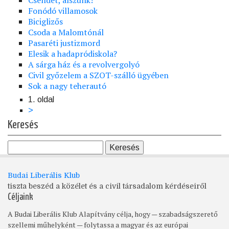
Fonódó villamosok
Biciglizős
Csoda a Malomtónál
Pasaréti justizmord
Elesik a hadapródiskola?
A sárga ház és a revolvergolyó
Civil győzelem a SZOT-szálló ügyében
Sok a nagy teherautó
1. oldal
Oldalszámozás
Következő
>
oldal
Keresés
Budai Liberális Klub
tiszta beszéd a közélet és a civil társadalom kérdéseiről
Céljaink
A Budai Liberális Klub Alapítvány célja, hogy — szabadságszerető
szellemi műhelyként — folytassa a magyar és az európai