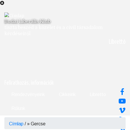
Ugrás
a
tartalomra
Budai Liberális Klub
tiszta beszéd a közélet és a civil társadalom
kérdéseiről
Librettó
Feliratkozás, információk
Rendezvényeink
Cikkeink
Libretto
Rólunk
Címlap
/
Gercse
Morzsa