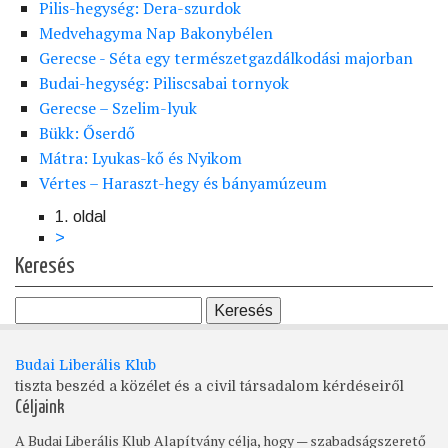
Pilis-hegység: Dera-szurdok
Medvehagyma Nap Bakonybélen
Gerecse - Séta egy természetgazdálkodási majorban
Budai-hegység: Piliscsabai tornyok
Gerecse – Szelim-lyuk
Bükk: Őserdő
Mátra: Lyukas-kő és Nyikom
Vértes – Haraszt-hegy és bányamúzeum
1. oldal
Oldalszámozás
Következő
>
oldal
Keresés
Budai Liberális Klub
tiszta beszéd a közélet és a civil társadalom kérdéseiről
Céljaink
A Budai Liberális Klub Alapítvány célja, hogy — szabadságszerető