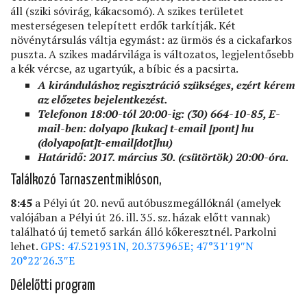
áll (sziki sóvirág, kákacsomó). A szikes területet
mesterségesen telepített erdők tarkítják. Két
növénytársulás váltja egymást: az ürmös és a cickafarkos
puszta. A szikes madárvilága is változatos, legjelentősebb
a kék vércse, az ugartyúk, a bíbic és a pacsirta.
A kiránduláshoz regisztráció szükséges, ezért kérem
az előzetes bejelentkezést.
Telefonon 18:00-tól 20:00-ig: (30) 664-10-85, E-
mail-ben:
dolyapo
[kukac]
t-email
[pont]
hu
(dolyapo[at]t-email[dot]hu)
Határidő: 2017. március 30. (csütörtök) 20:00-óra.
Találkozó Tarnaszentmiklóson,
8:45
a Pélyi út 20. nevű autóbuszmegállóknál (amelyek
valójában a Pélyi út 26. ill. 35. sz. házak előtt vannak)
található új temető sarkán álló kőkeresztnél. Parkolni
lehet.
GPS: 47.521931N, 20.373965E; 47°31′19″N
20°22′26.3″E
Délelőtti program