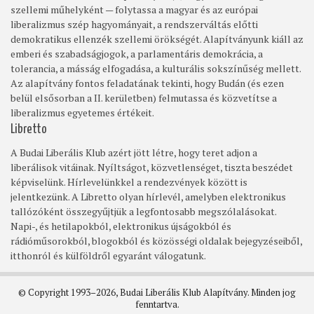
szellemi műhelyként — folytassa a magyar és az európai
liberalizmus szép hagyományait, a rendszerváltás előtti
demokratikus ellenzék szellemi örökségét. Alapítványunk kiáll az
emberi és szabadságjogok, a parlamentáris demokrácia, a
tolerancia, a másság elfogadása, a kulturális sokszínűség mellett.
Az alapítvány fontos feladatának tekinti, hogy Budán (és ezen
belül elsősorban a II. kerületben) felmutassa és közvetítse a
liberalizmus egyetemes értékeit.
Libretto
A Budai Liberális Klub azért jött létre, hogy teret adjon a
liberálisok vitáinak. Nyíltságot, közvetlenséget, tiszta beszédet
képviselünk. Hírlevelünkkel a rendezvények között is
jelentkezünk. A Libretto olyan hírlevél, amelyben elektronikus
tallózóként összegyűjtjük a legfontosabb megszólalásokat.
Napi-, és hetilapokból, elektronikus újságokból és
rádióműsorokból, blogokból és közösségi oldalak bejegyzéseiből,
itthonról és külföldről egyaránt válogatunk.
© Copyright 1993–2026, Budai Liberális Klub Alapítvány. Minden jog
fenntartva.