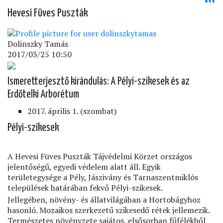
Hevesi Füves Puszták
Dolinszky Tamás
2017/03/25 10:50
Ismeretterjesztő kirándulás: A Pélyi-szikesek és az
Erdőtelki Arborétum
2017. április 1. (szombat)
Pélyi-szikesek
A Hevesi Füves Puszták Tájvédelmi Körzet országos
jelentőségű, egyedi védelem alatt áll. Egyik
területegysége a Pély, Jászivány és Tarnaszentmiklós
települések határában fekvő Pélyi-szikesek.
Jellegében, növény- és állatvilágában a Hortobágyhoz
hasonló. Mozaikos szerkezetű szikesedő rétek jellemezik.
Természetes növényzete sajátos, elsősorban fűfélékből