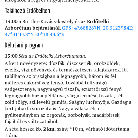
Találkozó Erdőtelken
13:00
a Buttler-Kovács-kastély és az
Erdőtelki
Arborétum bejáratánál.
GPS: 47.688287N, 20.3123984E;
47°41′17.8″N 20°18′44.6″E
Délutáni program
13:00
Séta az Erdőtelki Arborétumban.
A kert növényzete: díszfák, díszcserjék, örökzöldek,
évelők, vízi növények és természetesen talajtakarók. Itt
található az országban a legnagyobb, három és fél
méteres cukorsüveg fenyő, továbbá teltvirágú
vadgesztenye, nagymagvú tiszafa, ezüsttörzsű fenyő
legnagyobb hazai példánya, sárgatermésű tiszafa, téli
zöld tölgy, szillevelű gumifa, Saághy lucfenyője. Gazdag a
kert juharfa sorozata is. Nagy a választék a
gyűjteményben az orgonák, borbolyák, madárbirsek
fajaiból és változataiból.
A séta hossza kb.
2 km
, szint ±10 m, várható időtartama:
1 óra.