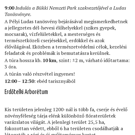
9:00
Indulás a
Bükki Nemzeti Park szakvezetőjével a Ludas
Tanösvényre.
A Pélyi Ludas tanösvény bejárásával megismerkedhetnek
a jellegzetes dél-hevesi élőhelyekkel (szikes gyepek,
mocsarak), vízfelületekkel, a mesterséges és
természetközeli cserjésekkel, erdökkel és azok
élővilágával. Eközben a természetvédelmi célok, kezelési
feladatok és problémák is bemutatásra kerülnek.
A túra hossza kb.
10 km
, szint: ±2 m, várható időtartama:
3 óra.
A túrán való részvétel ingyenes!
12:00 – 12:30
: ebéd tarisznyából
Erdőtelki Arborétum
Kis területen jelenleg 1200-nál is több fa, cserje és évelő
növényféleség tárja elénk különböző ﬂóraterületek
varázslatos világát. A jelenlegi terület 25,5 ha,
fokozottan védett, ebből 6 ha területen csodálhatják a
látogatók a régi és új gyűjteményes kertet.