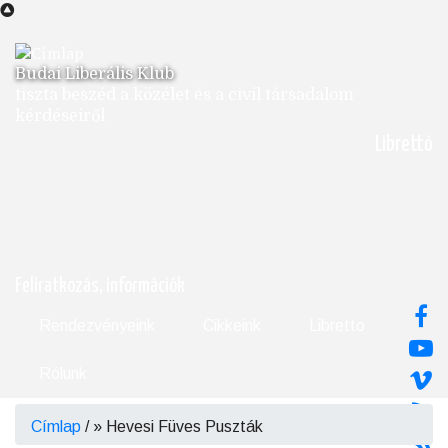
Ugrás
a
tartalomra
Budai Liberális Klub
tiszta beszéd a közélet és a civil társadalom
kérdéseiről
Librettó
Feliratkozás, információk
Rendezvényeink
Cikkeink
Libretto
Rólunk
Címlap
/
Hevesi Füves Puszták
Morzsa