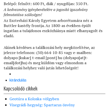
Belépő: felnőtt: 600 Ft, diák / nyugdíjas: 350 Ft.
A kedvezmény igénybevételére a jogosító igazolvány
felmutatása szükséges!
Az Eszterházi Károly Egyetem arborétumára néz a
Buttler-kastély frontja. Az 1800-as években épült
ingatlan a tulajdonos eszközhiánya miatt elhanyagolt és
eladó.
Akinek kérdéses a találkozási hely megközelítése, az
jelezze telefonon: (30) 664-10-85 vagy e-mailben:
dolyapo
[kukac]
t-email
[pont]
hu
(dolyapo[at]t-
email[dot]hu)
és meg küldöm vagy elmondom a
találkozási helyhez való jutás lehetőségeit!
kirándulás
Kapcsolódó cikkek
Geotúra a Koloska-völgyben
Visegrádi-hegység: Spartacus ösvény