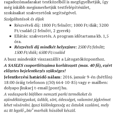
ragadozómadarakat testközelből is megﬁgyelhetjük, így
még inkább megismerhetjük testfelépítésület,
szokásaikat szakvezetőnk segítségével.
Szolgáltatások és díjak
Részvételi díj: 1800 Ft/felnőtt; 1000 Ft/diák; 3200
Ft/család (2 felnőtt, 2 gyerek)
Ellátás: szakvezetés. A program időtartama kb. 1,5
óra.
Részvételi díj mindkét helyszínre:
2500 Ft/felnőtt;
1500 Ft/diák; 6500 Ft/család
A busz mindenkit visszaszállít a Látogatóközponthoz.
A SASLES csoportlétszáma korlátozott (max. 40 fő), ezért
előzetes bejelentkezés szükséges!
Jelentkezési határidő nálam
: 2016. január 9-én (hétfőn)
18:00 óráig telefonon ((30) 664-10-85) vagy e-mailben:
dolyapo
[kukac]
t-email
[pont]
hu
.
A vadasparki büfében nemzeti parki termékeket és
ajándéktárgyakat, üdítőt, sört, édességet, valamint jégkrémet
lehet vásárolni. Igazi különlegesség az őstulok szalámi, mely
az itt legelő „bio“ marhák húsából készül.