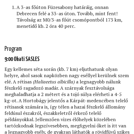
A 3-as főúton Füzesabony határáig, onnan
Debrecen felé a 33-as úton. Tovább, mint fent!
Távolság az M0/3-as főút csomópontból 173 km,
menetidő kb. 2 óra 40 perc.
Program
9:00 Ohati SASLES
Egy kellemes séta során (kb. 7 km) eljuthatunk olyan
helyre, ahol sasok napközben nagy eséllyel kerülnek szem
elé. A rétisas
(Haliaeetus albicilla)
a legnagyobb nálunk
fészkelő ragadozó madár. A szárnyak fesztávolsága
meghaladhatja a 2 métert és a tojó súlya elérheti a 4-5
kg-ot. A Hortobágy jelentős a Kárpát-medencében telelő
rétisasok számára is, így télen a hazai fészkelő állomány
feldúsul északról, északkeletről érkező telelő
példányokkal. Jellemzően vizes élőhelyek közelében
tartózkodnak legszívesebben, megﬁgyelni őket is itt van
a legnagyobb esély, de gyakran láthatók a rövidfüvű szikes