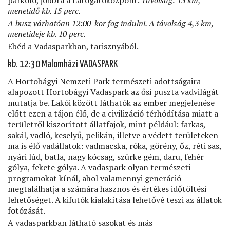
menetidő kb. 15 perc.
A busz várhatóan 12:00-kor fog indulni. A távolság 4,3 km,
menetideje kb. 10 perc.
Ebéd a Vadasparkban, tarisznyából.
kb. 12:30 Malomházi VADASPARK
A Hortobágyi Nemzeti Park természeti adottságaira
alapozott Hortobágyi Vadaspark az ősi puszta vadvilágát
mutatja be. Lakói között láthatók az ember megjelenése
előtt ezen a tájon élő, de a civilizáció térhódítása miatt a
területről kiszorított állatfajok, mint például: farkas,
sakál, vadló, keselyű, pelikán, illetve a védett területeken
ma is élő vadállatok: vadmacska, róka, görény, őz, réti sas,
nyári lúd, batla, nagy kócsag, szürke gém, daru, fehér
gólya, fekete gólya. A vadaspark olyan természeti
programokat kínál, ahol valamennyi generáció
megtalálhatja a számára hasznos és értékes időtöltési
lehetőséget. A kifutók kialakítása lehetővé teszi az állatok
fotózását.
A vadasparkban látható sasokat és más