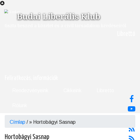
Ugrás
a
Budai Liberális Klub
tartalomra
tiszta beszéd a közélet és a civil társadalom kérdéseiről
Librettó
Feliratkozás, információk
Rendezvényeink
Cikkeink
Libretto
Rólunk
Címlap
/
Hortobágyi Sasnap
Morzsa
Hortobágyi Sasnap