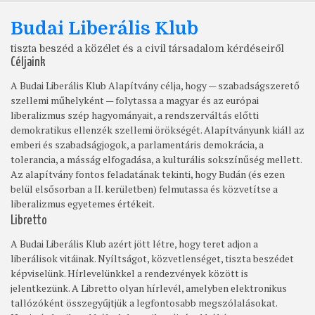
Budai Liberális Klub
tiszta beszéd a közélet és a civil társadalom kérdéseiről
Céljaink
A Budai Liberális Klub Alapítvány célja, hogy — szabadságszerető
szellemi műhelyként — folytassa a magyar és az európai
liberalizmus szép hagyományait, a rendszerváltás előtti
demokratikus ellenzék szellemi örökségét. Alapítványunk kiáll az
emberi és szabadságjogok, a parlamentáris demokrácia, a
tolerancia, a másság elfogadása, a kulturális sokszínűség mellett.
Az alapítvány fontos feladatának tekinti, hogy Budán (és ezen
belül elsősorban a II. kerületben) felmutassa és közvetítse a
liberalizmus egyetemes értékeit.
Libretto
A Budai Liberális Klub azért jött létre, hogy teret adjon a
liberálisok vitáinak. Nyíltságot, közvetlenséget, tiszta beszédet
képviselünk. Hírlevelünkkel a rendezvények között is
jelentkezünk. A Libretto olyan hírlevél, amelyben elektronikus
tallózóként összegyűjtjük a legfontosabb megszólalásokat.