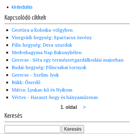
kirándulás
Kapcsolódó cikkek
Geotúra a Koloska-völgyben
Visegrádi-hegység: Spartacus ösvény
Pilis-hegység: Dera-szurdok
Medvehagyma Nap Bakonybélen
Gerecse - Séta egy természetgazdálkodási majorban
Budai-hegység: Piliscsabai tornyok
Gerecse – Szelim-lyuk
Bükk: Őserdő
Mátra: Lyukas-kő és Nyikom
Vértes – Haraszt-hegy és bányamúzeum
1. oldal
Következő
>
Oldalszámozás
oldal
Keresés