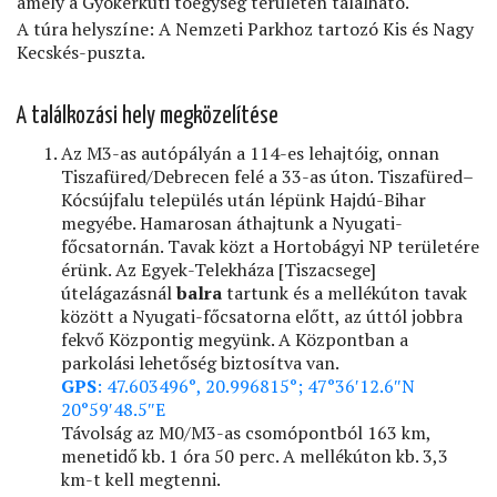
amely a Gyökérkúti tóegység területén található.
A túra helyszíne: A Nemzeti Parkhoz tartozó Kis és Nagy
Kecskés-puszta.
A találkozási hely megközelítése
Az M3-as autópályán a 114-es lehajtóig, onnan
Tiszafüred/Debrecen felé a 33-as úton. Tiszafüred–
Kócsújfalu település után lépünk Hajdú-Bihar
megyébe. Hamarosan áthajtunk a Nyugati-
főcsatornán. Tavak közt a Hortobágyi NP területére
érünk. Az Egyek-Telekháza [Tiszacsege]
útelágazásnál
balra
tartunk és a mellékúton tavak
között a Nyugati-főcsatorna előtt, az úttól jobbra
fekvő Központig megyünk. A Központban a
parkolási lehetőség biztosítva van.
GPS
: 47.603496°, 20.996815°; 47°36′12.6″N
20°59′48.5″E
Távolság az M0/M3-as csomópontból 163 km,
menetidő kb. 1 óra 50 perc. A mellékúton kb. 3,3
km-t kell megtenni.