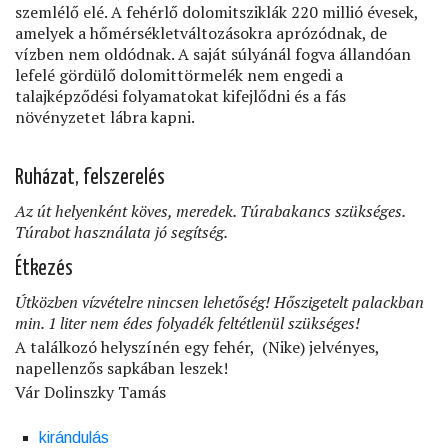
szemlélő elé. A fehérlő dolomitsziklák 220 millió évesek,
amelyek a hőmérsékletváltozásokra aprózódnak, de
vízben nem oldódnak. A saját súlyánál fogva állandóan
lefelé gördülő dolomittörmelék nem engedi a
talajképződési folyamatokat kifejlődni és a fás
növényzetet lábra kapni.
Ruházat, felszerelés
Az út helyenként köves, meredek. Túrabakancs szükséges.
Túrabot használata jó segítség.
Étkezés
Útközben vízvételre nincsen lehetőség!
Hőszigetelt palackban
min. 1 liter nem édes folyadék feltétlenül szükséges!
A találkozó helyszínén egy fehér,
(Nike) jelvényes,
napellenzős sapkában leszek!
Vár Dolinszky Tamás
kirándulás