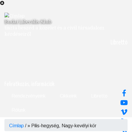
Ugrás
a
tartalomra
Budai Liberális Klub
tiszta beszéd a közélet és a civil társadalom
kérdéseiről
Librettó
Feliratkozás, információk
Rendezvényeink
Cikkeink
Libretto
Rólunk
Címlap
/
Pilis-hegység, Nagy-kevélyi kör
Morzsa