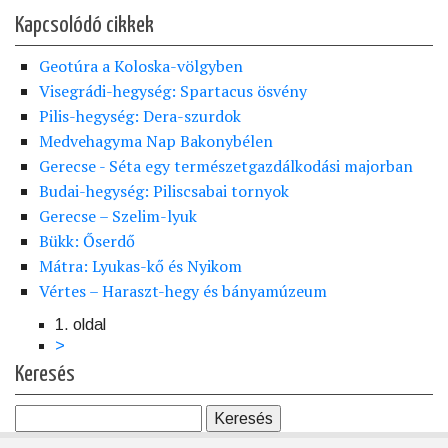
Kapcsolódó cikkek
Geotúra a Koloska-völgyben
Visegrádi-hegység: Spartacus ösvény
Pilis-hegység: Dera-szurdok
Medvehagyma Nap Bakonybélen
Gerecse - Séta egy természetgazdálkodási majorban
Budai-hegység: Piliscsabai tornyok
Gerecse – Szelim-lyuk
Bükk: Őserdő
Mátra: Lyukas-kő és Nyikom
Vértes – Haraszt-hegy és bányamúzeum
1. oldal
Oldalszámozás
Következő
>
oldal
Keresés