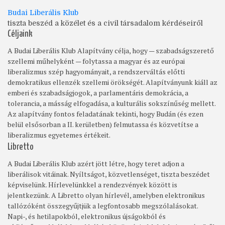
Budai Liberális Klub
tiszta beszéd a közélet és a civil társadalom kérdéseiről
Céljaink
A Budai Liberális Klub Alapítvány célja, hogy — szabadságszerető
szellemi műhelyként — folytassa a magyar és az európai
liberalizmus szép hagyományait, a rendszerváltás előtti
demokratikus ellenzék szellemi örökségét. Alapítványunk kiáll az
emberi és szabadságjogok, a parlamentáris demokrácia, a
tolerancia, a másság elfogadása, a kulturális sokszínűség mellett.
Az alapítvány fontos feladatának tekinti, hogy Budán (és ezen
belül elsősorban a II. kerületben) felmutassa és közvetítse a
liberalizmus egyetemes értékeit.
Libretto
A Budai Liberális Klub azért jött létre, hogy teret adjon a
liberálisok vitáinak. Nyíltságot, közvetlenséget, tiszta beszédet
képviselünk. Hírlevelünkkel a rendezvények között is
jelentkezünk. A Libretto olyan hírlevél, amelyben elektronikus
tallózóként összegyűjtjük a legfontosabb megszólalásokat.
Napi-, és hetilapokból, elektronikus újságokból és