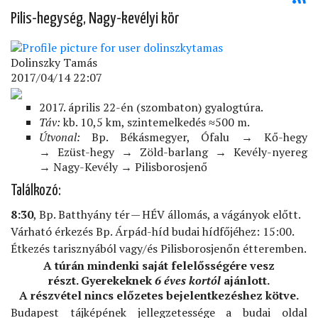
Pilis-hegység, Nagy-kevélyi kör
Dolinszky Tamás
2017/04/14 22:07
2017. április 22-én (szombaton) gyalogtúra.
Táv:
kb. 10,5 km, szintemelkedés ≈500 m.
Útvonal:
Bp. Békásmegyer, Ófalu → Kő-hegy
→ Ezüst-hegy → Zöld-barlang → Kevély-nyereg
→ Nagy-Kevély → Pilisborosjenő
Találkozó:
8:30
, Bp. Batthyány tér — HÉV állomás, a vágányok előtt.
Várható érkezés Bp. Árpád-híd budai hídfőjéhez: 15:00.
Étkezés tarisznyából vagy/és Pilisborosjenőn étteremben.
A túrán mindenki saját felelősségére vesz
részt. Gyerekeknek
6 éves kortól
ajánlott.
A részvétel nincs előzetes bejelentkezéshez kötve.
Budapest tájképének jellegzetessége a budai oldal