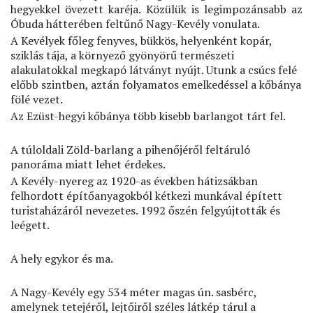
hegyekkel övezett karéja. Közülük is legimpozánsabb az
Óbuda hátterében feltűnő Nagy-Kevély vonulata.
A Kevélyek főleg fenyves, bükkös, helyenként kopár,
sziklás tája, a környező gyönyörű természeti
alakulatokkal megkapó látványt nyújt. Utunk a csúcs felé
előbb szintben, aztán folyamatos emelkedéssel a kőbánya
fölé vezet.
Az Ezüst-hegyi kőbánya több kisebb barlangot tárt fel.
A túloldali Zöld-barlang a pihenőjéről feltáruló
panoráma miatt lehet érdekes.
A Kevély-nyereg az 1920-as években hátizsákban
felhordott építőanyagokból kétkezi munkával épített
turistaházáról nevezetes. 1992 őszén felgyújtották és
leégett.
A hely egykor és ma.
A Nagy-Kevély egy 534 méter magas ún. sasbérc,
amelynek tetejéről, lejtőiről széles látkép tárul a