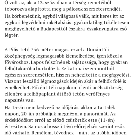
Ő volt az, aki a 13. században a térség remetéiből
toborozva alapította meg a pálosok szerzetesrendjét.
Ha körbenézünk, egyből világossá válik, mit keres itt az
egykori légvédelmi rakétabázis: gyakorlatilag tökéletesen
megﬁgyelhető a Budapesttől északra-északnyugatra eső
légtér.
A Pilis-tető 756 méter magas, ezzel a Dunántúli-
középhegység legmagasabb kiemelkedése, igen közel a
fővároshoz. Lapos felszínének sajátossága, hogy gyakran
felhőtakaróba burkolózik. Ez katonai szempontból
egészen szerencsétlen, hiszen nehezítette a megﬁgyelést.
Viszont leszálló légmozgások idején akár a felhők fölé is
emelkedhet. Főként téli napokon a lenti acélszürkeség
ellenére a felhőpaplant áttörő tetőn verőfényes
napsütés van.
Ha 13-án nem kedvező az időjárás, akkor a tartalék
napon, 20-án próbáljuk megnézni a panorámát. Az
érdeklődőket erről az előző csütörtök este (11-én)
értesítem. Sajnos a hosszú távú előrejelzés szerint esős
idő várható. Remélem, tévednek – mint az utóbbi időben