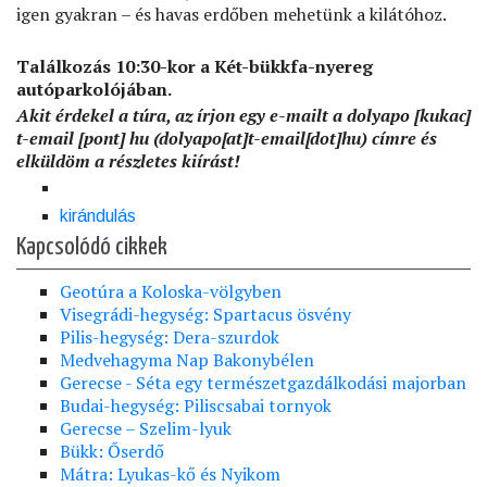
igen gyakran – és havas erdőben mehetünk a kilátóhoz.
Találkozás 10:30-kor a Két-bükkfa-nyereg
autóparkolójában.
Akit érdekel a túra, az írjon egy e-mailt a
dolyapo
[kukac]
t-email
[pont]
hu
(dolyapo[at]t-email[dot]hu)
címre és
elküldöm a részletes kiírást!
kirándulás
Kapcsolódó cikkek
Geotúra a Koloska-völgyben
Visegrádi-hegység: Spartacus ösvény
Pilis-hegység: Dera-szurdok
Medvehagyma Nap Bakonybélen
Gerecse - Séta egy természetgazdálkodási majorban
Budai-hegység: Piliscsabai tornyok
Gerecse – Szelim-lyuk
Bükk: Őserdő
Mátra: Lyukas-kő és Nyikom