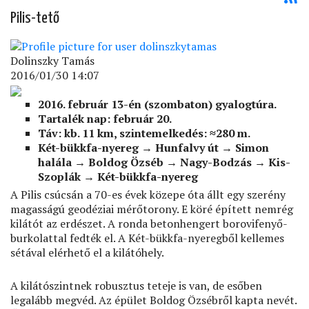
Pilis-tető
Dolinszky Tamás
2016/01/30 14:07
2016. február 13-én (szombaton) gyalogtúra.
Tartalék nap: február 20.
Táv: kb. 11 km, szintemelkedés: ≈280 m.
Két-bükkfa-nyereg
→
Hunfalvy út
→
Simon
halála
→
Boldog Özséb
→ Nagy-Bodzás
→
Kis-
Szoplák
→ Két-bükkfa-nyereg
A Pilis csúcsán a 70-es évek közepe óta állt egy szerény
magasságú geodéziai mérőtorony. E köré épített nemrég
kilátót az erdészet. A ronda betonhengert borovifenyő-
burkolattal fedték el. A Két-bükkfa-nyeregből kellemes
sétával elérhető el a kilátóhely.
A kilátószintnek robusztus teteje is van, de esőben
legalább megvéd. Az épület Boldog Özsébről kapta nevét.