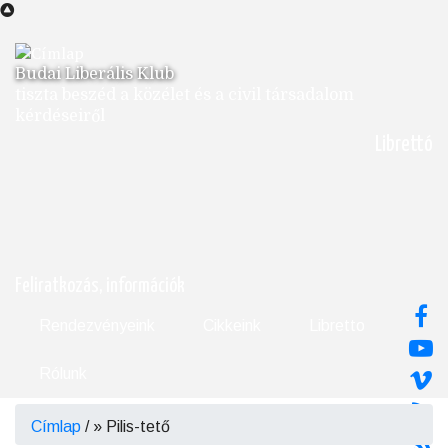
Ugrás
a
tartalomra
Budai Liberális Klub
tiszta beszéd a közélet és a civil társadalom
kérdéseiről
Librettó
Feliratkozás, információk
Rendezvényeink
Cikkeink
Libretto
Rólunk
Címlap
/
Pilis-tető
Morzsa