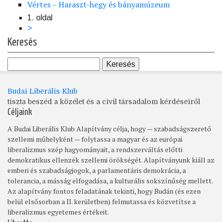
Vértes – Haraszt-hegy és bányamúzeum
1. oldal
Oldalszámozás
Következő
>
oldal
Keresés
Budai Liberális Klub
tiszta beszéd a közélet és a civil társadalom kérdéseiről
Céljaink
A Budai Liberális Klub Alapítvány célja, hogy — szabadságszerető
szellemi műhelyként — folytassa a magyar és az európai
liberalizmus szép hagyományait, a rendszerváltás előtti
demokratikus ellenzék szellemi örökségét. Alapítványunk kiáll az
emberi és szabadságjogok, a parlamentáris demokrácia, a
tolerancia, a másság elfogadása, a kulturális sokszínűség mellett.
Az alapítvány fontos feladatának tekinti, hogy Budán (és ezen
belül elsősorban a II. kerületben) felmutassa és közvetítse a
liberalizmus egyetemes értékeit.