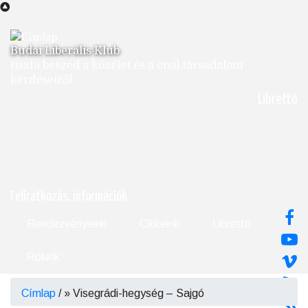
Ugrás
a
tartalomra
Budai Liberális Klub
tiszta beszéd a közélet és a civil társadalom
kérdéseiről
Librettó
Feliratkozás, információk
Rendezvényeink
Cikkeink
Libretto
Rólunk
Címlap
/
Visegrádi-hegység – Sajgó
Morzsa