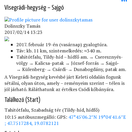
Visegrádi-hegység – Sajgó
Dolinszky Tamás
2017/02/14 13:23
2017. február 19-én (vasárnap) gyalogtúra.
Táv: kb. 11 km, szintemelkedés: ≈340 m.
Tahitótfalu, Tildy-híd – hídfő am. → Cseresznyés-
völgy → Kalicsa-patak → József-forrás → Sajgó-
→ Külenberg-→ Csárdi-→ Dunabogdány, patak am.
A Visegrádi-hegység kevésbé járt Keleti oldalán fogunk
sétálni, olyan úton, amely – reményeim szerint – télen is
jól járható. Ráláthatunk az értékes Csódi kőbányára.
Találkozó (Start)
Tahitótfalu, Szabadság tér (Tildy-híd, hídfő)
10:15 autóbuszmegálló: GPS:
47°45′06.2″N 19°04′41.6″E
; 47.7517284, 19.0782121