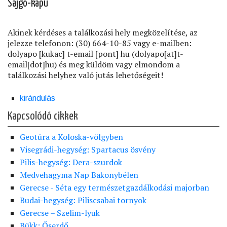
Sajgó-kapu
Akinek kérdéses a találkozási hely megközelítése, az
jelezze telefonon: (30) 664-10-85 vagy e-mailben:
dolyapo
[kukac]
t-email
[pont]
hu
(dolyapo[at]t-
email[dot]hu)
és meg küldöm vagy elmondom a
találkozási helyhez való jutás lehetőségeit!
kirándulás
Kapcsolódó cikkek
Geotúra a Koloska-völgyben
Visegrádi-hegység: Spartacus ösvény
Pilis-hegység: Dera-szurdok
Medvehagyma Nap Bakonybélen
Gerecse - Séta egy természetgazdálkodási majorban
Budai-hegység: Piliscsabai tornyok
Gerecse – Szelim-lyuk
Bükk: Őserdő