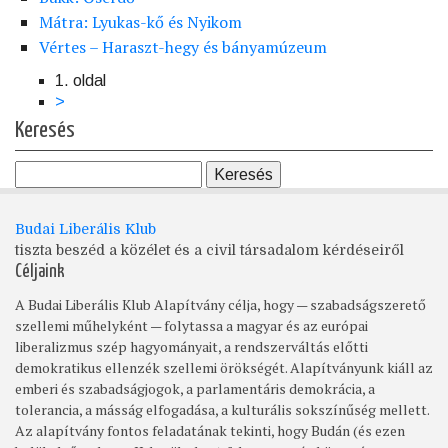
Mátra: Lyukas-kő és Nyikom
Vértes – Haraszt-hegy és bányamúzeum
1. oldal
Oldalszámozás
Következő
>
oldal
Keresés
Budai Liberális Klub
tiszta beszéd a közélet és a civil társadalom kérdéseiről
Céljaink
A Budai Liberális Klub Alapítvány célja, hogy — szabadságszerető
szellemi műhelyként — folytassa a magyar és az európai
liberalizmus szép hagyományait, a rendszerváltás előtti
demokratikus ellenzék szellemi örökségét. Alapítványunk kiáll az
emberi és szabadságjogok, a parlamentáris demokrácia, a
tolerancia, a másság elfogadása, a kulturális sokszínűség mellett.
Az alapítvány fontos feladatának tekinti, hogy Budán (és ezen