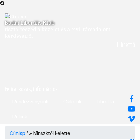
Ugrás
a
tartalomra
Budai Liberális Klub
tiszta beszéd a közélet és a civil társadalom
kérdéseiről
Librettó
Feliratkozás, információk
Rendezvényeink
Cikkeink
Libretto
Rólunk
Címlap
/
Minszktől keletre
Morzsa