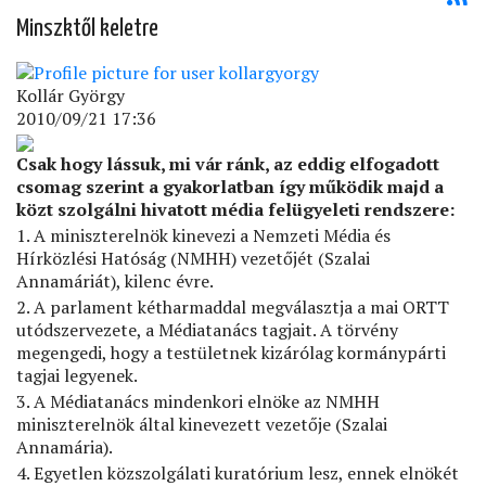
Minszktől keletre
Kollár György
2010/09/21 17:36
Csak hogy lássuk, mi vár ránk, az eddig elfogadott
csomag szerint a gyakorlatban így működik majd a
közt szolgálni hivatott média felügyeleti rendszere:
1. A miniszterelnök kinevezi a Nemzeti Média és
Hírközlési Hatóság (NMHH) vezetőjét (Szalai
Annamáriát), kilenc évre.
2. A parlament kétharmaddal megválasztja a mai ORTT
utódszervezete, a Médiatanács tagjait. A törvény
megengedi, hogy a testületnek kizárólag kormánypárti
tagjai legyenek.
3. A Médiatanács mindenkori elnöke az NMHH
miniszterelnök által kinevezett vezetője (Szalai
Annamária).
4. Egyetlen közszolgálati kuratórium lesz, ennek elnökét