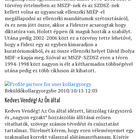
törvény értelmében az MSZP-nek és az SZDSZ-nek
kellett volna az ugyancsak ellenzéki MIÉP-el
megállapodni az ellenzéki mandátumok szétosztásáról,
és ez nem jött össze, akkor a Fideszre acsarogtak hogy
diktatúra van. Holott éppen ők maguk hozták a szabályt.
Utána pedig 2002-2006 közt ez a törvény tette lehetővé,
hogy a Fidesz egy az egyben kimaradjon a
kuratóriumokból, és az össze ellenzéki helyet Dávid Ibolya
MDF-e kapja meg. Szóval az MSZP-SZDSZ ezen a téren
1994-1998 közt nagyon is élt a kétharmados többségével
utána pedig ez több cikluson át kihatott.
Beküldő
kollargyorgy
be 2010/10/13 12:03
Válasz
Kedves Vendég! Az Ön által
Vendég
Szeretnék
Kedves Vendég! Az Ön által idézett, látszólag tárgyszerű
egy
és
nagyon egzakt
hozzászólás állításai erősen
nagyon
vitathatók, szövege számos tévedést és csúsztatást
egzakt
tartalmaz. Türelmét kérem, hogy ezen véleményemet egy
üzenetére
szakmailag korrekt válasszal alátámaszthassam. Kísérje