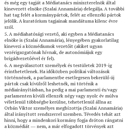
és még egy tagját a Médiatanács miniszterelnök által
kinevezett elnöke (Szalai Annamária) delegálja. A további
hat tag felét a kormánypártok, felét az ellenzéki pártok
jelölik. A kuratórium tagjainak mandátuma kilenc évre
szól.
5. A médiahatósági vezető, aki egyben a Médiatanács
elnöke is (Szalai Annamária), lényegében gyakorlatilag
kinevezi a közmédiumok vezetőit (akiket ugyan
vezérigazgatónak hívnak, de autonómiájuk egy
brigádvezetőével ér fel).
6. A megválasztott személyek és testületek 2019-ig
érinthetetlenek. Ha időközben politikai változások
történnének, a parlamentbe esetlegesen bekerülő új
pártok csak kívülről leshetnék, mi történik a
médiairányításban, ha pedig a mai parlamenti és/vagy
parlamenten kívüli ellenzék négy vagy nyolc év múlva
véletlenül többségbe kerülne, tehetetlenül állna az
Orbán Viktor személyes megbízottja (Szalai Annamária)
által irányított rendszerrel szemben. Tévedés tehát azt
hinni, hogy a mindenkori kormány fogja dróton rángatni
a közmédiát ― nem, a már elfogadott törvények azt