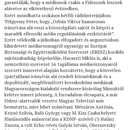
garantálják, hogy a médiumok csakis a Fidesznek lesznek
alávetve az elkövetkező évtizedben.
Ezért mondhatta szokásos hétfői rádióinterjújában
Tölgyessy Péter, hogy „Orbán Viktor hamarosan
irányítása alá veszi a közszolgálati sajtót és kiépíti a
maradék ellenzéki média regulálásának eszköztárát”.
Ezért vélekedik a júliusban elfogadott és augusztusban
kihirdetett médiacsomagról ugyanígy az Európai
Biztonsági és Együttműködési Szervezet (EBESZ) korábbi
sajtószabadság-képviselője, Haraszti Miklós is, aki a
nemzetközi szervezet 56 tagállama médiaviszonyairól
szerzett ismeretei alapján hozzátette, hogy a közvetlen
(párt)állami irányítás alá rendelt közmédiának és a
depolitizált, megfélemlített kereskedelmi médiának
Magyarországon kialakuló rendszere kizárólag Minszktől
keletre ismert jelenség. A forradalom élcsapata, a már
Fidesz-alattvalók vezette Magyar Televízió már
bemutatta, mire lehet számítani. Mészáros Antónia,
Krizsó Szilvia, Baló György vagy M. Kiss Csaba helyett
főműsoridős műsorral jön a KDNP-szóvivő (!) Halász
Zsuzsa, a volt Echo-tévés Gulyás István, Obersovszky