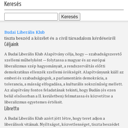
oldal
Keresés
Budai Liberális Klub
tiszta beszéd a közélet és a civil társadalom kérdéseiről
Céljaink
A Budai Liberális Klub Alapítvány célja, hogy — szabadságszerető
szellemi műhelyként — folytassa a magyar és az európai
liberalizmus szép hagyományait, a rendszerváltás előtti
demokratikus ellenzék szellemi örökségét. Alapítványunk kiáll az
emberi és szabadságjogok, a parlamentáris demokrácia, a
tolerancia, a másság elfogadása, a kulturális sokszínűség mellett.
Az alapítvány fontos feladatának tekinti, hogy Budán (és ezen
belül elsősorban a II. kerületben) felmutassa és közvetítse a
liberalizmus egyetemes értékeit.
Libretto
A Budai Liberális Klub azért jött létre, hogy teret adjon a
liberálisok vitáinak. Nyíltságot, közvetlenséget, tiszta beszédet