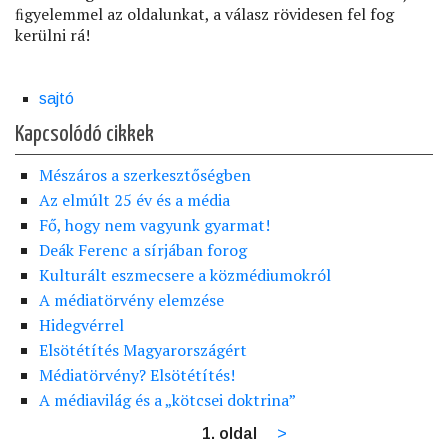
ﬁgyelemmel az oldalunkat, a válasz rövidesen fel fog
kerülni rá!
sajtó
Kapcsolódó cikkek
Mészáros a szerkesztőségben
Az elmúlt 25 év és a média
Fő, hogy nem vagyunk gyarmat!
Deák Ferenc a sírjában forog
Kulturált eszmecsere a közmédiumokról
A médiatörvény elemzése
Hidegvérrel
Elsötétítés Magyarországért
Médiatörvény? Elsötétítés!
A médiavilág és a „kötcsei doktrina”
1. oldal
Következő
>
Oldalszámozás