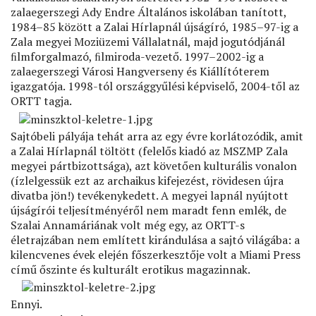
zalaegerszegi Ady Endre Általános iskolában tanított,
1984–85 között a Zalai Hírlapnál újságíró, 1985–97-ig a
Zala megyei Moziüzemi Vállalatnál, majd jogutódjánál
ﬁlmforgalmazó, ﬁlmiroda-vezető. 1997–2002-ig a
zalaegerszegi Városi Hangverseny és Kiállítóterem
igazgatója. 1998-tól országgyűlési képviselő, 2004-től az
ORTT tagja.
Sajtóbeli pályája tehát arra az egy évre korlátozódik, amit
a Zalai Hírlapnál töltött (felelős kiadó az MSZMP Zala
megyei pártbizottsága), azt követően kulturális vonalon
(ízlelgessük ezt az archaikus kifejezést, rövidesen újra
divatba jön!) tevékenykedett. A megyei lapnál nyújtott
újságírói teljesítményéről nem maradt fenn emlék, de
Szalai Annamáriának volt még egy, az ORTT-s
életrajzában nem említett kirándulása a sajtó világába: a
kilencvenes évek elején főszerkesztője volt a Miami Press
című őszinte és kulturált erotikus magazinnak.
Ennyi.