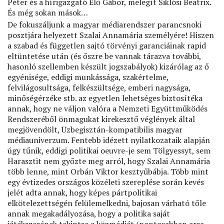
Péter és a hírigazgató Élő Gábor, melegít Siklósi Beatrix.
És még sokan mások…
De fokuszáljunk a magyar médiarendszer parancsnoki
posztjára helyezett Szalai Annamária személyére! Hiszen
a szabad és független sajtó törvényi garanciáinak rapid
eltüntetése után (és őszre be vannak tárazva további,
hasonló szellemben készült jogszabályok) kizárólag az ő
egyénisége, eddigi munkássága, szakértelme,
felvilágosultsága, felkészültsége, emberi nagysága,
minőségérzéke stb. az egyetlen lehetséges biztosítéka
annak, hogy ne váljon valóra a Nemzeti Együttműködés
Rendszeréből önmagukat kirekesztő véglények által
megjövendölt, Üzbegisztán-kompatibilis magyar
médiauniverzum. Fentebb idézett nyilatkozataik alapján
úgy tűnik, eddigi politikai oeuvre-je sem Tölgyessyt, sem
Harasztit nem győzte meg arról, hogy Szalai Annamária
több lenne, mint Orbán Viktor kesztyűbábja. Több mint
egy évtizedes országos közéleti szereplése során kevés
jelét adta annak, hogy képes pártpolitikai
elkötelezettségén felülemelkedni, bajosan várható tőle
annak megakadályozása, hogy a politika saját