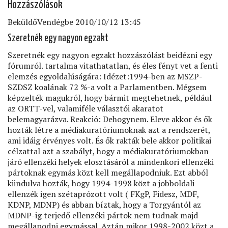
Hozzászólások
Beküldő
Vendég
be 2010/10/12 13:45
Szeretnék egy nagyon egzakt
Szeretnék egy nagyon egzakt hozzászólást beidézni egy
fórumról. tartalma vitathatatlan, és éles fényt vet a fenti
elemzés egyoldalúságára: Idézet:1994-ben az MSZP-
SZDSZ koalának 72 %-a volt a Parlamentben. Mégsem
képzelték magukról, hogy bármit megtehetnek, például
az ORTT-vel, valamiféle választói akaratot
belemagyarázva. Reakció: Dehogynem. Eleve akkor és ők
hozták létre a médiakuratóriumoknak azt a rendszerét,
ami idáig érvényes volt. És ők rakták bele akkor politikai
célzattal azt a szabályt, hogy a médiakuratóriumokban
járó ellenzéki helyek elosztásáról a mindenkori ellenzéki
pártoknak egymás közt kell megállapodniuk. Ezt abból
kiindulva hozták, hogy 1994-1998 közt a jobboldali
ellenzék igen szétaprózott volt ( FKgP, Fidesz, MDF,
KDNP, MDNP) és abban bíztak, hogy a Torgyántól az
MDNP-ig terjedő ellenzéki pártok nem tudnak majd
megállapodni egymással. Aztán mikor 1998-2002 közt a