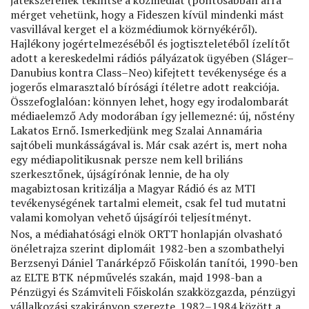
játékszerének tekintse a közmédiát (pontosabban arra
mérget vehetünk, hogy a Fideszen kívül mindenki mást
vasvillával kerget el a közmédiumok környékéről).
Hajlékony jogértelmezéséből és jogtiszteletéből ízelítőt
adott a kereskedelmi rádiós pályázatok ügyében (Sláger–
Danubius kontra Class–Neo) kifejtett tevékenysége és a
jogerős elmarasztaló bírósági ítéletre adott reakciója.
Összefoglalóan: könnyen lehet, hogy egy irodalombarát
médiaelemző Ady modorában így jellemezné: új, nőstény
Lakatos Ernő. Ismerkedjünk meg Szalai Annamária
sajtóbeli munkásságával is. Már csak azért is, mert noha
egy médiapolitikusnak persze nem kell briliáns
szerkesztőnek, újságírónak lennie, de ha oly
magabiztosan kritizálja a Magyar Rádió és az MTI
tevékenységének tartalmi elemeit, csak fel tud mutatni
valami komolyan vehető újságírói teljesítményt.
Nos, a médiahatósági elnök ORTT honlapján olvasható
önéletrajza szerint diplomáit 1982-ben a szombathelyi
Berzsenyi Dániel Tanárképző Főiskolán tanítói, 1990-ben
az ELTE BTK népművelés szakán, majd 1998-ban a
Pénzügyi és Számviteli Főiskolán szakközgazda, pénzügyi
vállalkozási szakirányon szerezte. 1982–1984 között a