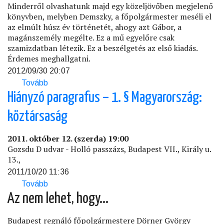
Minderről olvashatunk majd egy közeljövőben megjelenő
könyvben, melyben Demszky, a főpolgármester meséli el
az elmúlt húsz év történetét, ahogy azt Gábor, a
magánszemély megélte. Ez a mű egyelőre csak
szamizdatban létezik. Ez a beszélgetés az első kiadás.
Érdemes meghallgatni.
2012/09/30 20:07
Tovább
(Elveszett
szabadság)
Hiányzó paragrafus – 1. § Magyarország:
köztársaság
2011. október 12. (szerda) 19:00
Gozsdu D udvar - Holló passzázs, Budapest VII., Király u.
13.,
2011/10/20 11:36
Tovább
(Hiányzó
paragrafus
Az nem lehet, hogy...
–
1.
Budapest regnáló főpolgármestere Dörner György