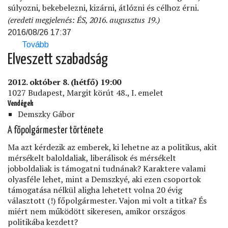
súlyozni, bekebelezni, kizárni, átlózni és célhoz érni.
(eredeti megjelenés: ÉS, 2016. augusztus 19.)
2016/08/26 17:37
Tovább
(Haraszti
Miklós:
Elveszett szabadság
Esterházy
Orbánt
2012. október 8. (hétfő) 19:00
búcsúztatja)
1027 Budapest, Margit körút 48., I. emelet
Vendégek
Demszky Gábor
A főpolgármester története
Ma azt kérdezik az emberek, ki lehetne az a politikus, akit
mérsékelt baloldaliak, liberálisok és mérsékelt
jobboldaliak is támogatni tudnának? Karaktere valami
olyasféle lehet, mint a Demszkyé, aki ezen csoportok
támogatása nélkül aligha lehetett volna 20 évig
választott (!) főpolgármester. Vajon mi volt a titka? És
miért nem működött sikeresen, amikor országos
politikába kezdett?