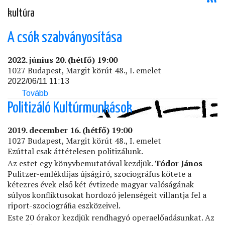
kultúra
A csók szabványosítása
2022. június 20. (hétfő) 19:00
1027 Budapest, Margit körút 48., I. emelet
2022/06/11 11:13
Tovább
(A
csók
Politizáló Kultúrmunkások
szabványosítása)
2019. december 16. (hétfő) 19:00
1027 Budapest, Margit körút 48., I. emelet
Ezúttal csak áttételesen politizálunk.
Az estet egy könyvbemutatóval kezdjük.
Tódor János
Pulitzer-emlékdíjas újságíró, szociográfus kötete a
kétezres évek első két évtizede magyar valóságának
súlyos konﬂiktusokat hordozó jelenségeit villantja fel a
riport-szociográﬁa eszközeivel.
Este 20 órakor kezdjük rendhagyó operaelőadásunkat. Az