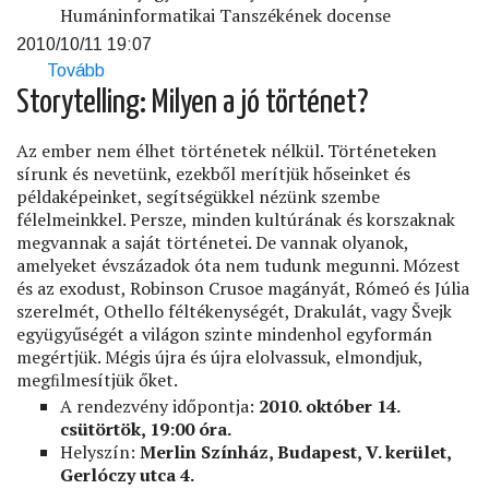
Humáninformatikai Tanszékének docense
2010/10/11 19:07
Tovább
(Acélsodrony
–
Storytelling: Milyen a jó történet?
A
hatvanas
Az ember nem élhet történetek nélkül. Történeteken
évek)
sírunk és nevetünk, ezekből merítjük hőseinket és
példaképeinket, segítségükkel nézünk szembe
félelmeinkkel. Persze, minden kultúrának és korszaknak
megvannak a saját történetei. De vannak olyanok,
amelyeket évszázadok óta nem tudunk megunni. Mózest
és az exodust, Robinson Crusoe magányát, Rómeó és Júlia
szerelmét, Othello féltékenységét, Drakulát, vagy Švejk
együgyűségét a világon szinte mindenhol egyformán
megértjük. Mégis újra és újra elolvassuk, elmondjuk,
megﬁlmesítjük őket.
A rendezvény időpontja:
2010. október 14.
csütörtök, 19:00 óra.
Helyszín:
Merlin Színház, Budapest, V. kerület,
Gerlóczy utca 4.