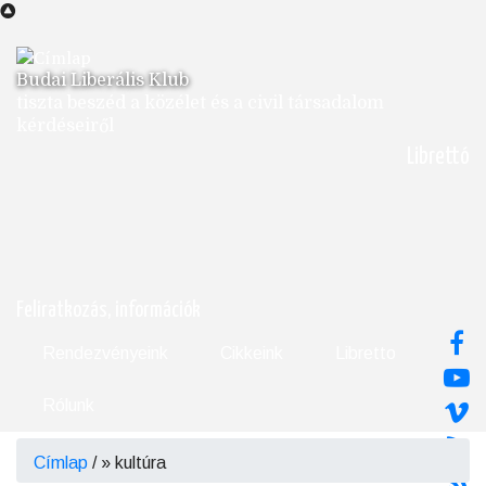
Ugrás
a
tartalomra
Budai Liberális Klub
tiszta beszéd a közélet és a civil társadalom
kérdéseiről
Librettó
Feliratkozás, információk
Rendezvényeink
Cikkeink
Libretto
Rólunk
Címlap
/
kultúra
Morzsa