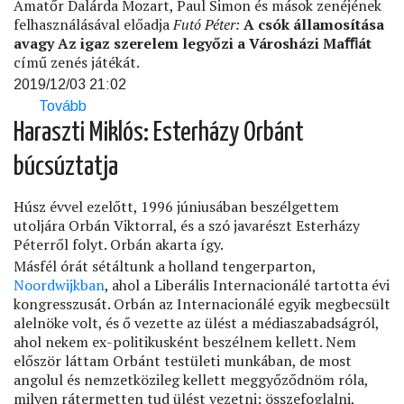
Amatőr Dalárda Mozart, Paul Simon és mások zenéjének
felhasználásával előadja
Futó Péter:
A csók államosítása
avagy Az igaz szerelem legyőzi a Városházi Maﬃát
című zenés játékát.
2019/12/03 21:02
Tovább
(Politizáló
Kultúrmunkások)
Haraszti Miklós: Esterházy Orbánt
búcsúztatja
Húsz évvel ezelőtt, 1996 júniusában beszélgettem
utoljára Orbán Viktorral, és a szó javarészt Esterházy
Péterről folyt. Orbán akarta így.
Másfél órát sétáltunk a holland tengerparton,
Noordwijkban
, ahol a Liberális Internacionálé tartotta évi
kongresszusát. Orbán az Internacionálé egyik megbecsült
alelnöke volt, és ő vezette az ülést a médiaszabadságról,
ahol nekem ex-politikusként beszélnem kellett. Nem
először láttam Orbánt testületi munkában, de most
angolul és nemzetközileg kellett meggyőződnöm róla,
milyen rátermetten tud ülést vezetni: összefoglalni,