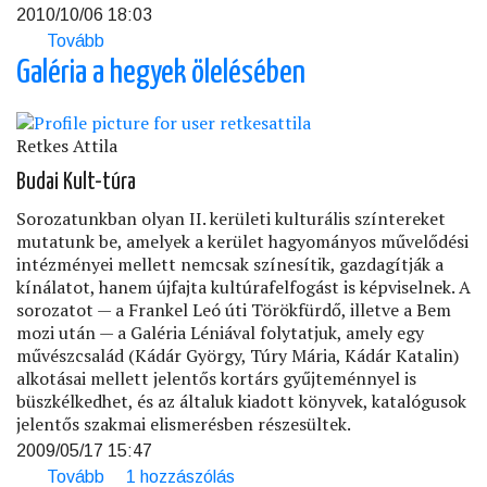
2010/10/06 18:03
Tovább
(Storytelling:
Milyen
Galéria a hegyek ölelésében
a
jó
történet?)
Retkes Attila
Budai Kult-túra
Sorozatunkban olyan II. kerületi kulturális színtereket
mutatunk be, amelyek a kerület hagyományos művelődési
intézményei mellett nemcsak színesítik, gazdagítják a
kínálatot, hanem újfajta kultúrafelfogást is képviselnek. A
sorozatot — a Frankel Leó úti Törökfürdő, illetve a Bem
mozi után — a Galéria Léniával folytatjuk, amely egy
művészcsalád (Kádár György, Túry Mária, Kádár Katalin)
alkotásai mellett jelentős kortárs gyűjteménnyel is
büszkélkedhet, és az általuk kiadott könyvek, katalógusok
jelentős szakmai elismerésben részesültek.
2009/05/17 15:47
Tovább
(Galéria
1 hozzászólás