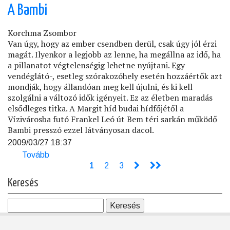
a
A Bambi
hegyek
ölelésében)
Korchma Zsombor
Van úgy, hogy az ember csendben derül, csak úgy jól érzi
magát. Ilyenkor a legjobb az lenne, ha megállna az idő, ha
a pillanatot végtelenségig lehetne nyújtani. Egy
vendéglátó-, esetleg szórakozóhely esetén hozzáértők azt
mondják, hogy állandóan meg kell újulni, és ki kell
szolgálni a változó idők igényeit. Ez az életben maradás
elsődleges titka. A Margit híd budai hídfőjétől a
Vízivárosba futó Frankel Leó út Bem téri sarkán működő
Bambi presszó ezzel látványosan dacol.
2009/03/27 18:37
Tovább
(A
Bambi)
Jelenlegi
1
Page
2
Page
3
>
>>
Oldalszámozás
oldal
Keresés