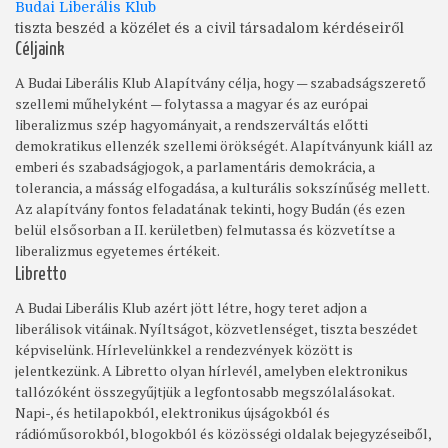
Budai Liberális Klub
tiszta beszéd a közélet és a civil társadalom kérdéseiről
Céljaink
A Budai Liberális Klub Alapítvány célja, hogy — szabadságszerető
szellemi műhelyként — folytassa a magyar és az európai
liberalizmus szép hagyományait, a rendszerváltás előtti
demokratikus ellenzék szellemi örökségét. Alapítványunk kiáll az
emberi és szabadságjogok, a parlamentáris demokrácia, a
tolerancia, a másság elfogadása, a kulturális sokszínűség mellett.
Az alapítvány fontos feladatának tekinti, hogy Budán (és ezen
belül elsősorban a II. kerületben) felmutassa és közvetítse a
liberalizmus egyetemes értékeit.
Libretto
A Budai Liberális Klub azért jött létre, hogy teret adjon a
liberálisok vitáinak. Nyíltságot, közvetlenséget, tiszta beszédet
képviselünk. Hírlevelünkkel a rendezvények között is
jelentkezünk. A Libretto olyan hírlevél, amelyben elektronikus
tallózóként összegyűjtjük a legfontosabb megszólalásokat.
Napi-, és hetilapokból, elektronikus újságokból és
rádióműsorokból, blogokból és közösségi oldalak bejegyzéseiből,