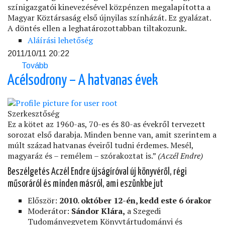
§
színigazgatói kinevezésével közpénzen megalapította a
Magyarország:
Magyar Köztársaság első újnyilas színházát. Ez gyalázat.
köztársaság)
A döntés ellen a leghatározottabban tiltakozunk.
Aláírási lehetőség
2011/10/11 20:22
Tovább
(Az
nem
Acélsodrony – A hatvanas évek
lehet,
hogy...)
Szerkesztőség
Ez a kötet az 1960-as, 70-es és 80-as évekről tervezett
sorozat első darabja. Minden benne van, amit szerintem a
múlt század hatvanas éveiről tudni érdemes. Mesél,
magyaráz és – remélem – szórakoztat is.”
(Aczél Endre)
Beszélgetés Aczél Endre újságíróval új könyvéről, régi
műsoráról és minden másról, ami eszünkbe jut
Először:
2010. október 12-én, kedd este 6 órakor
Moderátor:
Sándor Klára,
a Szegedi
Tudományegyetem Könyvtártudományi és