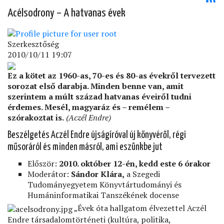
Acélsodrony – A hatvanas évek
Szerkesztőség
2010/10/11 19:07
Ez a kötet az 1960-as, 70-es és 80-as évekről tervezett
sorozat első darabja. Minden benne van, amit
szerintem a múlt század hatvanas éveiről tudni
érdemes. Mesél, magyaráz és – remélem –
szórakoztat is.
(Aczél Endre)
Beszélgetés Aczél Endre újságíróval új könyvéről, régi
műsoráról és minden másról, ami eszünkbe jut
Először:
2010. október 12-én, kedd este 6 órakor
Moderátor:
Sándor Klára,
a Szegedi
Tudományegyetem Könyvtártudományi és
Humáninformatikai Tanszékének docense
„Évek óta hallgatom élvezettel Aczél
Endre társadalomtörténeti (kultúra, politika,