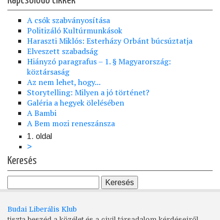
Kapcsolódó cikkek
A csók szabványosítása
Politizáló Kultúrmunkások
Haraszti Miklós: Esterházy Orbánt búcsúztatja
Elveszett szabadság
Hiányzó paragrafus – 1. § Magyarország:
köztársaság
Az nem lehet, hogy...
Storytelling: Milyen a jó történet?
Galéria a hegyek ölelésében
A Bambi
A Bem mozi reneszánsza
1. oldal
Oldalszámozás
Következő
>
oldal
Keresés
Budai Liberális Klub
tiszta beszéd a közélet és a civil társadalom kérdéseiről