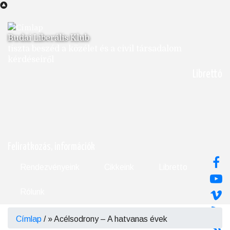
Ugrás
a
tartalomra
Budai Liberális Klub
tiszta beszéd a közélet és a civil társadalom
kérdéseiről
Librettó
Feliratkozás, információk
Rendezvényeink
Cikkeink
Libretto
Rólunk
Címlap
/
Acélsodrony – A hatvanas évek
Morzsa