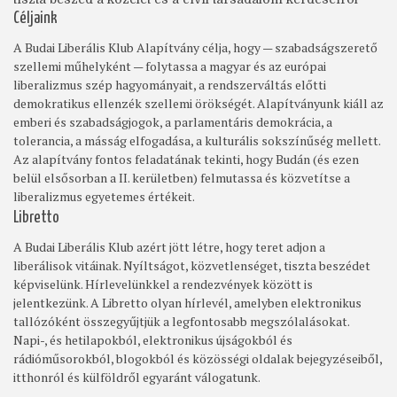
Céljaink
A Budai Liberális Klub Alapítvány célja, hogy — szabadságszerető
szellemi műhelyként — folytassa a magyar és az európai
liberalizmus szép hagyományait, a rendszerváltás előtti
demokratikus ellenzék szellemi örökségét. Alapítványunk kiáll az
emberi és szabadságjogok, a parlamentáris demokrácia, a
tolerancia, a másság elfogadása, a kulturális sokszínűség mellett.
Az alapítvány fontos feladatának tekinti, hogy Budán (és ezen
belül elsősorban a II. kerületben) felmutassa és közvetítse a
liberalizmus egyetemes értékeit.
Libretto
A Budai Liberális Klub azért jött létre, hogy teret adjon a
liberálisok vitáinak. Nyíltságot, közvetlenséget, tiszta beszédet
képviselünk. Hírlevelünkkel a rendezvények között is
jelentkezünk. A Libretto olyan hírlevél, amelyben elektronikus
tallózóként összegyűjtjük a legfontosabb megszólalásokat.
Napi-, és hetilapokból, elektronikus újságokból és
rádióműsorokból, blogokból és közösségi oldalak bejegyzéseiből,
itthonról és külföldről egyaránt válogatunk.