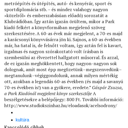
metróépítés és útépítés, autó- és kenyérár, sport és
sportdiplomácia stb. – és mindez valahogy nagyon
»közelről« és emberszabásúan előadó) sorozatát a
Klubrádióban. Így aztán igazán örültem, mikor a Park
kiadó felkért a könyvformában megjelenő szöveg
szerkesztésére. A 60-as évek már megjelent, a 70-es majd
a karácsonyi könyvvásárra jön ki. Sajnos, a 60-as években
már, ha ﬁatal is, de felnőtt voltam, így aztán fel is kavart,
izgalmas és nagyon szórakoztató volt írásban is
szembesülni az élvezettel hallgatott műsorral. És azzal,
de ez igazán meghökkentett, hogy nagyon-nagyon sok
dolognak, amit most épp megﬁzetünk–megszenvedünk–
megtanulunk–végiggondolunk, annak milyen mértékig
ott, azokban a legendás 60-as években (és majd a savanyú
70-es években is!) van a gyökere, eredete.”
Gáspár Zsuzsa,
a Park Kiadónál megjelent könyv szerkesztője
A
beszélgetésekre a belépőjegy: 800 Ft. További információ:
http://www.studiokszinhaz.hu/eloadasok/acelsodrony/
kultúra