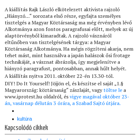
A kiállítás Rajk László elkötelezett aktivista rajzoló
„Hiányzó…“ sorozata első része, egyfajta személyes
tisztelgés a Magyar Köztársaság ma még érvényben lévő
Alkotmánya azon fontos paragrafusai előtt, melyek az új
alaptörvényből kimaradtak. A rajzoló vásznáról
eltűnőben van tisztelgésének tárgya: a Magyar
Köztársaság Alkotmánya. Ha mégis rögzíteni akarja, nem
tehet mást, mint használva a japán halászok ősi frotage
technikáját, a vásznat ábrázolja, így megjelenítve a
hiányzó paragrafust, pontosabban, annak hűlt helyét.
A kiállítás nyitva 2011. október 22-én 13.30-tól.
DIY! Do It Yourself! Jöjjön el, és készítse el saját „1.§
Magyarország: köztársaság“ zászlaját, vagy
töltse le
a
www.iprotest.hu oldalról, és
vigye magával október 23-
án, vasárnap délután 3 órára, a Szabad Sajtó útjára.
kultúra
Kapcsolódó cikkek