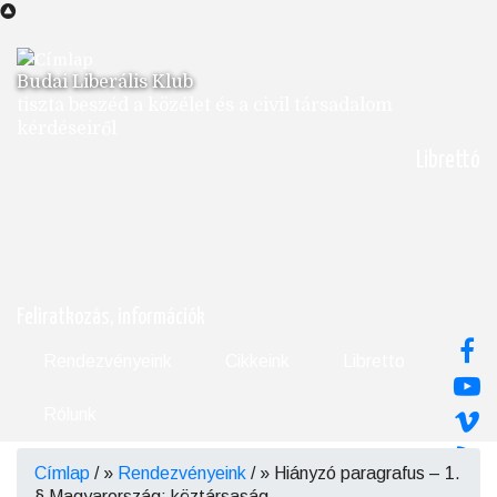
Ugrás
a
tartalomra
Budai Liberális Klub
tiszta beszéd a közélet és a civil társadalom
kérdéseiről
Librettó
Feliratkozás, információk
Rendezvényeink
Cikkeink
Libretto
Rólunk
Címlap
/
Rendezvényeink
/
Hiányzó paragrafus – 1.
Morzsa
§ Magyarország: köztársaság