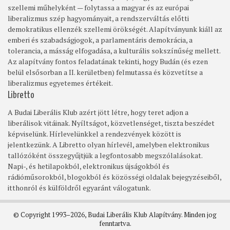
szellemi műhelyként — folytassa a magyar és az európai
liberalizmus szép hagyományait, a rendszerváltás előtti
demokratikus ellenzék szellemi örökségét. Alapítványunk kiáll az
emberi és szabadságjogok, a parlamentáris demokrácia, a
tolerancia, a másság elfogadása, a kulturális sokszínűség mellett.
Az alapítvány fontos feladatának tekinti, hogy Budán (és ezen
belül elsősorban a II. kerületben) felmutassa és közvetítse a
liberalizmus egyetemes értékeit.
Libretto
A Budai Liberális Klub azért jött létre, hogy teret adjon a
liberálisok vitáinak. Nyíltságot, közvetlenséget, tiszta beszédet
képviselünk. Hírlevelünkkel a rendezvények között is
jelentkezünk. A Libretto olyan hírlevél, amelyben elektronikus
tallózóként összegyűjtjük a legfontosabb megszólalásokat.
Napi-, és hetilapokból, elektronikus újságokból és
rádióműsorokból, blogokból és közösségi oldalak bejegyzéseiből,
itthonról és külföldről egyaránt válogatunk.
© Copyright 1993–2026, Budai Liberális Klub Alapítvány. Minden jog
fenntartva.