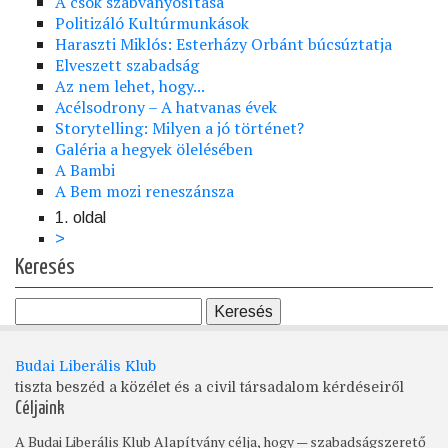
A csók szabványosítása
Politizáló Kultúrmunkások
Haraszti Miklós: Esterházy Orbánt búcsúztatja
Elveszett szabadság
Az nem lehet, hogy...
Acélsodrony – A hatvanas évek
Storytelling: Milyen a jó történet?
Galéria a hegyek ölelésében
A Bambi
A Bem mozi reneszánsza
1. oldal
Oldalszámozás
Következő
>
oldal
Keresés
Budai Liberális Klub
tiszta beszéd a közélet és a civil társadalom kérdéseiről
Céljaink
A Budai Liberális Klub Alapítvány célja, hogy — szabadságszerető