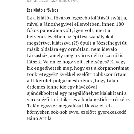
Beküldő
Bánó Attila
be 2008/08/09 19:03
Ez a kilátó a főváros
Ez a kilátó a főváros legszebb kilátását nyújtja,
mivel a Jánoshegyivel ellentétben, innen 180
fokos panoráma volt, igen volt, mert a
hetvenes években az építési szabályokat
megsértve, kijátszva (?!) épült a Józsefhegyi út
másik oldalára egy ormótlan, nem idevaló
társasház, amely még a város déli részeiről is
látszik. Vajon ez hogy volt lehetséges? Ki vagy
kik engedhették meg, hogy ezt a körpanorámát
tönkretegyék? Évekkel ezelőtt többször írtam
a II. kerület polgármesterének, hogy talán
érdemes lenne ide egy kávézóval-
ajándékbolttal egy megállóhelyet kialakítani a
városnéző turisták — és a budapestiek — részére.
Talán egyszer megvalósul. Üdvözlettel a
környéken sok-sok évvel ezelőtt gyerekeskedő
Bánó Attila