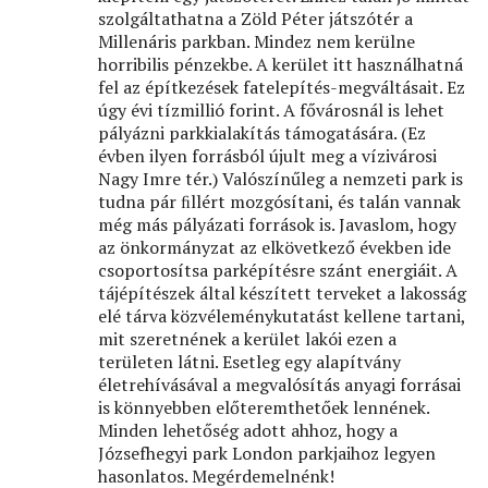
szolgáltathatna a Zöld Péter játszótér a
Millenáris parkban. Mindez nem kerülne
horribilis pénzekbe. A kerület itt használhatná
fel az építkezések fatelepítés-megváltásait. Ez
úgy évi tízmillió forint. A fővárosnál is lehet
pályázni parkkialakítás támogatására. (Ez
évben ilyen forrásból újult meg a vízivárosi
Nagy Imre tér.) Valószínűleg a nemzeti park is
tudna pár ﬁllért mozgósítani, és talán vannak
még más pályázati források is. Javaslom, hogy
az önkormányzat az elkövetkező években ide
csoportosítsa parképítésre szánt energiáit. A
tájépítészek által készített terveket a lakosság
elé tárva közvéleménykutatást kellene tartani,
mit szeretnének a kerület lakói ezen a
területen látni. Esetleg egy alapítvány
életrehívásával a megvalósítás anyagi forrásai
is könnyebben előteremthetőek lennének.
Minden lehetőség adott ahhoz, hogy a
Józsefhegyi park London parkjaihoz legyen
hasonlatos. Megérdemelnénk!