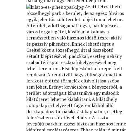
barlang miatt úgysem lehet beépíteni.
Az itt létesíthető
Józsefhegyi park a kerület, de az egész főváros
egyik jelentős zöldterületi objektuma lehetne.
A terület, adottságainál fogva, pár lépésre a
város forgatagától, kiválóan alkalmas a
természetben való hasznos időtöltésre, aktív
és passzív pihenésre. Ennek lehetőségét a
Csejtei közt a Józsefhegyi úttal összekötő
sétaút kiépítésével, padokkal, esetleg néhány
szabadtéri sporteszköz kihelyezésével meg
lehet teremteni. Első lépésként a terepet kell
rendezni. A rendkívül nagy költségek miatt a
lerakott építési törmelék eltávolítása szóba
sem jöhet. Erényt kovácsolva a kényszerből, a
terület adottságait kihasználva egy második
kilátóteret lehetne kialakítani. A kilátóhely
cölöpalapra helyezett fagerendákból álló,
deszkapadozatú kialakítást kaphatna, esetleg
felerészben esőtetővel ellátva. A tiszta
levegőjű parkban egész biztosan hasznos lenne
kiépíteni egy játszóteret. Ehhez talán jó mintát