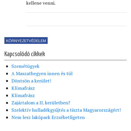
kellene venni.
KÖRNYEZETVÉDELEM
Kapcsolódó cikkek
Szemétügyek
A Maszathegyen innen és túl
Döntsön a kerület!
Klímafrász
Klímafrász
Zajártalom a II. kerületben?
Szelektív hulladékgyűjtés a tiszta Magyarországért!
Nem lesz lakópark Erzsébetligeten