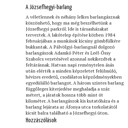
A Józsefhegyi-barlang
A véletlennek és néhány lelkes barlangásznak
köszönhető, hogy ma még beszélhetünk a
Józsefhegyi parkról. Ide is társasházakat
terveztek. A lakótelep építése közben 1984
februárjában a munkások kicsiny gömbfülkére
bukkantak. A Pálvölgyi-barlangnál dolgozó
barlangászok Adamkó Péter és Leél-Őssy
Szabolcs vezetésével azonnal nekikezdtek a
feltárásnak. Hatvan napi reménytelen ásás
után elérték a minden képzeletet felülmúló,
hévizes eredetű, csodálatos képződményekben
egyedülálló barlangot. A három szintes barlang
függőleges kiterjedése meghaladja a száz
métert, a járatok hossza több mint öt
kilométer. A barlangászok kis kutatóháza és a
barlang lejárata az Áfonya utca torkolatától
kicsit balra található a Józsefhegyi úton.
Hozzászólások