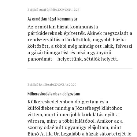
Beküldő
budai úrifiú
be 2009/10/24 17:29
Az ormótlan házat kommunista
Az ormótlan házat kommunista
pártkádereknek építették. Akinek megszaladt a
rendszerváltás után közülük, nagyobb házba
költözött, a többi még mindig ott lakik, felveszi
a gázártámogatást és nézi a gyönyörű
panorámát — helyettünk, sétálók helyett.
Beküldő
Solti Bela
be 2010/08/16 20:20
Külkereskedelemben dolgoztam
Külkereskedelemben dolgoztam és a
külföldieket mindig a Józsefhegyi kilátóhoz
vittem, mert innen jobb körkilátás nyilt a
városra, mint a többi kilátóbol. Amikor az a
szörny odaépült ugyanúgy elájultam, mint
Bánó Attila Ur. Legalább a házak sátortetejét le