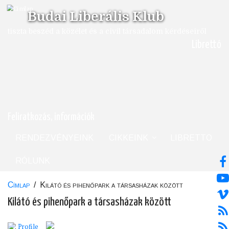
Ugrás
Budai Liberális Klub
a
tartalomra
tiszta beszéd a közélet és a civil társadalom kérdéseiről
Librettó
Feliratkozás, információk
RENDEZVÉNYEINK
CIKKEINK
LIBRETTO
RÓLUNK
Címlap
/
Kilátó és pihenőpark a társasházak között
Morzsa
Kilátó és pihenőpark a társasházak között