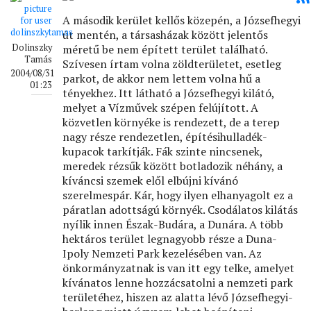
A második kerület kellős közepén, a Józsefhegyi
út mentén, a társasházak között jelentős
Dolinszky
méretű be nem épített terület található.
Tamás
Szívesen írtam volna zöldterületet, esetleg
2004/08/31
parkot, de akkor nem lettem volna hű a
01:23
tényekhez. Itt látható a Józsefhegyi kilátó,
melyet a Vízművek szépen felújított. A
közvetlen környéke is rendezett, de a terep
nagy része rendezetlen, építésihulladék-
kupacok tarkítják. Fák szinte nincsenek,
meredek rézsűk között botladozik néhány, a
kíváncsi szemek elől elbújni kívánó
szerelmespár. Kár, hogy ilyen elhanyagolt ez a
páratlan adottságú környék. Csodálatos kilátás
nyílik innen Észak-Budára, a Dunára. A több
hektáros terület legnagyobb része a Duna-
Ipoly Nemzeti Park kezelésében van. Az
önkormányzatnak is van itt egy telke, amelyet
kívánatos lenne hozzácsatolni a nemzeti park
területéhez, hiszen az alatta lévő Józsefhegyi-