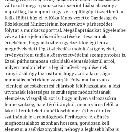
változott meg: a panaszosok szerint hiába alacsony a
napi átlag, ha naponta egy-két repülőgép közvetlenül a
fejük fölött húz el. A Kóka János vezette Gazdasági és
Közlekedési Minisztérium konstruktív párbeszédet
folytat a munkacsoporttal. Megállapításaikat ﬁgyelembe
véve a tárca jelentős erőfeszítéseket tesz annak
érdekében, hogy miközben igyekszik kielégíteni a
megnövekedett légiközlekedési mobilitási igényeket,
érvényesíteni tudja a környezetvédelmi szempontokat is.
Ezzel párhuzamosan sokoldalú elemzés készül arról,
milyen módon lehet a légijárművek repüléseinek
irányítását úgy biztosítani, hogy azok a lakosságot
minimális mértékben zavarják. Folyamatban van a
jelenlegi zajcsökkentési eljárások felülvizsgálata, a légi
útvonalak lehetséges és szükséges módosításának
elemzése. Vizsgálják azt is, hogy milyen változásokra
lenne szükség, ha eltérő irányból, nem a város felől, a
lakott területeket minél kisebb mértékben érintve
szállnának le a repülőgépek Ferihegyre. A döntés
meghozatalához azonban hosszan, gondosan kell
elemezni a szélviszonyokat, nehogy a legkisebb hiba is