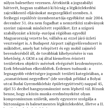
súlyos balesethez vezessen. Áttekintik a jogszabályi
hátterét, hogyan szabható ki bírság a légiközlekedési
zajcsökkentő eljárásokat megszegőkkel szemben. A
ferihegyi repülőtér üzembentartója egyébként már 2004.
december 31. óta nem fogadhat a nemzetközi szabványok
szerint zajosnak minősített repülőket. Ezt a szigorú
szabályozást a közép-európai régióban egyedül
Magyarország vezette be, vállalva az ezzel járó üzleti
veszteséget is. A Budapest Airport zajﬁgyelőrendszert is
működtet, amely hat telepített és egy mobil zajmérő
berendezésből áll, de továbbiak kihelyezésére is van
lehetőség. A GKM a zaj által kiemelten érintett
területeken objektív mérések elvégzését kezdeményezte.
Ezek februárban elkezdődtek. Érdemes tudnunk: a
legnagyobb védettségre jogosult területi kategóriában, a
„szanatóriumi negyedben” (ide soroljuk például a Bolyai
utcai Budai Gyermekkórház épületegyüttesét) nappal 45,
éjjel 35 decibel hangnyomásszint nem léphető túl. Bízunk
benne, hogy a közös munka eredményeként olyan
kompromisszum születik, amely egyszerre szolgálja a
biztonságos és balesetmentes légiközlekedést, illetve a II.