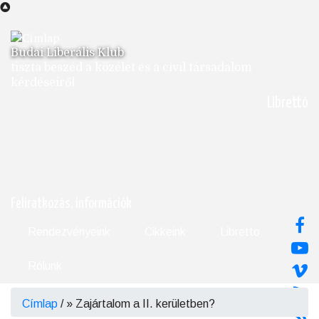
Ugrás
a
tartalomra
Budai Liberális Klub
tiszta beszéd a közélet és a civil társadalom
kérdéseiről
Librettó
Feliratkozás, információk
Rendezvényeink
Cikkeink
Libretto
Rólunk
Címlap
/
Zajártalom a II. kerületben?
Morzsa