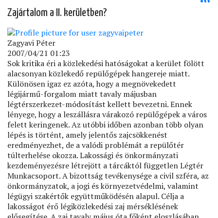
Zajártalom a II. kerületben?
Zagyavi Péter
2007/04/21 01:23
Sok kritika éri a közlekedési hatóságokat a kerület fölött
alacsonyan közlekedő repülőgépek hangereje miatt.
Különösen igaz ez azóta, hogy a megnövekedett
légijármű-forgalom miatt tavaly májusban
légtérszerkezet-módosítást kellett bevezetni. Ennek
lényege, hogy a leszállásra várakozó repülőgépek a város
felett keringenek. Az utóbbi időben azonban több olyan
lépés is történt, amely jelentős zajcsökkenést
eredményezhet, de a valódi problémát a repülőtér
túlterhelése okozza. Lakossági és önkormányzati
kezdeményezésre létrejött a tárcáktól független Légtér
Munkacsoport. A bizottság tevékenysége a civil szféra, az
önkormányzatok, a jogi és környezetvédelmi, valamint
légügyi szakértők együttműködésén alapul. Célja a
lakosságot érő légiközlekedési zaj mérséklésének
elősegítése. A zaj tavaly május óta főként eloszlásában