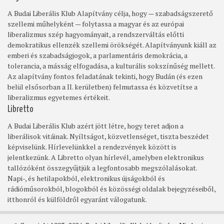
A Budai Liberális Klub Alapítvány célja, hogy — szabadságszerető
szellemi műhelyként — folytassa a magyar és az európai
liberalizmus szép hagyományait, a rendszerváltás előtti
demokratikus ellenzék szellemi örökségét. Alapítványunk kiáll az
emberi és szabadságjogok, a parlamentáris demokrácia, a
tolerancia, a másság elfogadása, a kulturális sokszínűség mellett.
Az alapítvány fontos feladatának tekinti, hogy Budán (és ezen
belül elsősorban a II. kerületben) felmutassa és közvetítse a
liberalizmus egyetemes értékeit.
Libretto
A Budai Liberális Klub azért jött létre, hogy teret adjon a
liberálisok vitáinak. Nyíltságot, közvetlenséget, tiszta beszédet
képviselünk. Hírlevelünkkel a rendezvények között is
jelentkezünk. A Libretto olyan hírlevél, amelyben elektronikus
tallózóként összegyűjtjük a legfontosabb megszólalásokat.
Napi-, és hetilapokból, elektronikus újságokból és
rádióműsorokból, blogokból és közösségi oldalak bejegyzéseiből,
itthonról és külföldről egyaránt válogatunk.