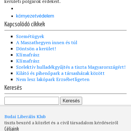
kerületi polgárok érdekeit.
környezetvédelem
Kapcsolódó cikkek
Szemétügyek
A Maszathegyen innen és túl
Döntsön a kerület!
Klímafrász
Klímafrász
Szelektív hulladékgyűjtés a tiszta Magyarországért!
Kilátó és pihenőpark a társasházak között
Nem lesz lakópark Erzsébetligeten
Keresés
Budai Liberális Klub
tiszta beszéd a közélet és a civil társadalom kérdéseiről
Céljaink