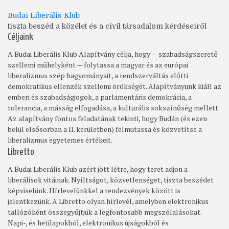
Budai Liberális Klub
tiszta beszéd a közélet és a civil társadalom kérdéseiről
Céljaink
A Budai Liberális Klub Alapítvány célja, hogy — szabadságszerető
szellemi műhelyként — folytassa a magyar és az európai
liberalizmus szép hagyományait, a rendszerváltás előtti
demokratikus ellenzék szellemi örökségét. Alapítványunk kiáll az
emberi és szabadságjogok, a parlamentáris demokrácia, a
tolerancia, a másság elfogadása, a kulturális sokszínűség mellett.
Az alapítvány fontos feladatának tekinti, hogy Budán (és ezen
belül elsősorban a II. kerületben) felmutassa és közvetítse a
liberalizmus egyetemes értékeit.
Libretto
A Budai Liberális Klub azért jött létre, hogy teret adjon a
liberálisok vitáinak. Nyíltságot, közvetlenséget, tiszta beszédet
képviselünk. Hírlevelünkkel a rendezvények között is
jelentkezünk. A Libretto olyan hírlevél, amelyben elektronikus
tallózóként összegyűjtjük a legfontosabb megszólalásokat.
Napi-, és hetilapokból, elektronikus újságokból és