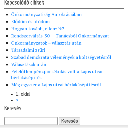
Kapcsolódó cikkek
Önkormányzatiság Autokráciában
Elődöm és utódom
Hogyan tovább, ellenzék?
Rendszerváltás '30 — Tanácsból Önkormányzat
Önkormányzatok – választás után
Társadalmi zsűri
Szabad demokrata vélemények a költségvetésről
Választások után
Felelőtlen pénzpocsékolás volt a Lajos utcai
bérlakásépítés
Még egyszer a Lajos utcai bérlakásépítésről
1. oldal
Oldalszámozás
Következő
>
oldal
Keresés