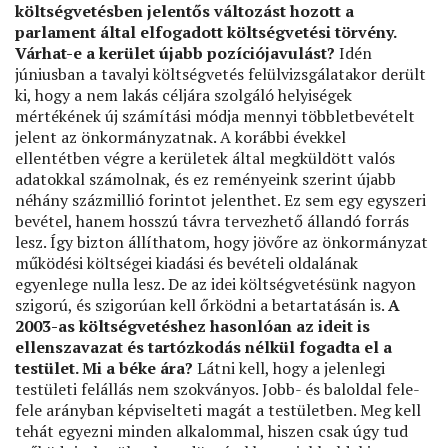
költségvetésben jelentős változást hozott a
parlament által elfogadott költségvetési törvény.
Várhat-e a kerület újabb pozíciójavulást?
Idén
júniusban a tavalyi költségvetés felülvizsgálatakor derült
ki, hogy a nem lakás céljára szolgáló helyiségek
mértékének új számítási módja mennyi többletbevételt
jelent az önkormányzatnak. A korábbi évekkel
ellentétben végre a kerületek által megküldött valós
adatokkal számolnak, és ez reményeink szerint újabb
néhány százmillió forintot jelenthet. Ez sem egy egyszeri
bevétel, hanem hosszú távra tervezhető állandó forrás
lesz. Így bizton állíthatom, hogy jövőre az önkormányzat
működési költségei kiadási és bevételi oldalának
egyenlege nulla lesz. De az idei költségvetésünk nagyon
szigorú, és szigorúan kell őrködni a betartatásán is.
A
2003-as költségvetéshez hasonlóan az ideit is
ellenszavazat és tartózkodás nélkül fogadta el a
testület. Mi a béke ára?
Látni kell, hogy a jelenlegi
testületi felállás nem szokványos. Jobb- és baloldal fele-
fele arányban képviselteti magát a testületben. Meg kell
tehát egyezni minden alkalommal, hiszen csak úgy tud