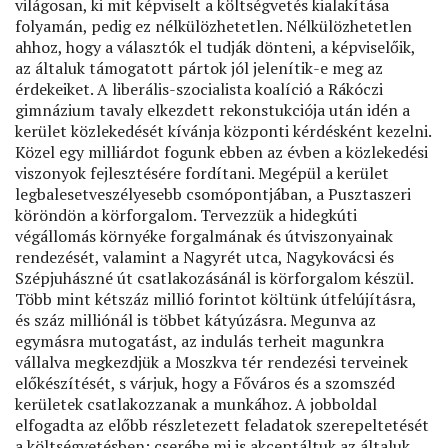
világosan, ki mit képviselt a költségvetés kialakítása
folyamán, pedig ez nélkülözhetetlen. Nélkülözhetetlen
ahhoz, hogy a választók el tudják dönteni, a képviselőik,
az általuk támogatott pártok jól jelenítik-e meg az
érdekeiket. A liberális-szocialista koalíció a Rákóczi
gimnázium tavaly elkezdett rekonstukciója után idén a
kerület közlekedését kívánja központi kérdésként kezelni.
Közel egy milliárdot fogunk ebben az évben a közlekedési
viszonyok fejlesztésére fordítani. Megépül a kerület
legbalesetveszélyesebb csomópontjában, a Pusztaszeri
köröndön a körforgalom. Tervezzük a hidegkúti
végállomás környéke forgalmának és útviszonyainak
rendezését, valamint a Nagyrét utca, Nagykovácsi és
Szépjuhászné út csatlakozásánál is körforgalom készül.
Több mint kétszáz millió forintot költünk útfelújításra,
és száz milliónál is többet kátyúzásra. Megunva az
egymásra mutogatást, az indulás terheit magunkra
vállalva megkezdjük a Moszkva tér rendezési terveinek
előkészítését, s várjuk, hogy a Főváros és a szomszéd
kerületek csatlakozzanak a munkához. A jobboldal
elfogadta az előbb részletezett feladatok szerepeltetését
a költségvetésben; cserébe mi is akceptáltuk az általuk