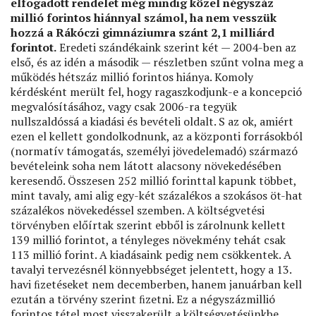
elfogadott rendelet még mindig közel négyszáz
millió forintos hiánnyal számol, ha nem vesszük
hozzá a Rákóczi gimnáziumra szánt 2,1 milliárd
forintot.
Eredeti szándékaink szerint két — 2004-ben az
első, és az idén a második — részletben szűnt volna meg a
működés hétszáz millió forintos hiánya. Komoly
kérdésként merült fel, hogy ragaszkodjunk-e a koncepció
megvalósításához, vagy csak 2006-ra tegyük
nullszaldóssá a kiadási és bevételi oldalt. S az ok, amiért
ezen el kellett gondolkodnunk, az a központi forrásokból
(normatív támogatás, személyi jövedelemadó) származó
bevételeink soha nem látott alacsony növekedésében
keresendő. Összesen 252 millió forinttal kapunk többet,
mint tavaly, ami alig egy-két százalékos a szokásos öt-hat
százalékos növekedéssel szemben. A költségvetési
törvényben előírtak szerint ebből is zárolnunk kellett
139 millió forintot, a tényleges növekmény tehát csak
113 millió forint. A kiadásaink pedig nem csökkentek. A
tavalyi tervezésnél könnyebbséget jelentett, hogy a 13.
havi ﬁzetéseket nem decemberben, hanem januárban kell
ezután a törvény szerint ﬁzetni. Ez a négyszázmillió
forintos tétel most visszakerült a költségvetésünkbe.