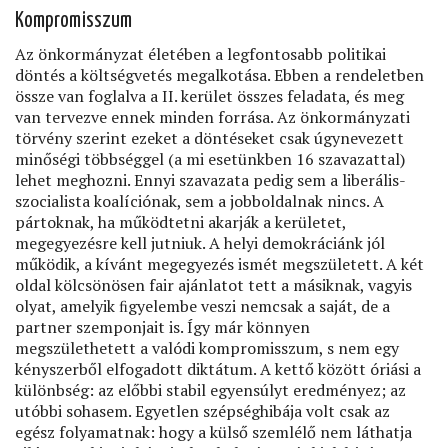
Kompromisszum
Az önkormányzat életében a legfontosabb politikai
döntés a költségvetés megalkotása. Ebben a rendeletben
össze van foglalva a II. kerület összes feladata, és meg
van tervezve ennek minden forrása. Az önkormányzati
törvény szerint ezeket a döntéseket csak úgynevezett
minőségi többséggel (a mi esetünkben 16 szavazattal)
lehet meghozni. Ennyi szavazata pedig sem a liberális-
szocialista koalíciónak, sem a jobboldalnak nincs. A
pártoknak, ha működtetni akarják a kerületet,
megegyezésre kell jutniuk. A helyi demokráciánk jól
működik, a kívánt megegyezés ismét megszületett. A két
oldal kölcsönösen fair ajánlatot tett a másiknak, vagyis
olyat, amelyik ﬁgyelembe veszi nemcsak a saját, de a
partner szemponjait is. Így már könnyen
megszülethetett a valódi kompromisszum, s nem egy
kényszerből elfogadott diktátum. A kettő között óriási a
különbség: az előbbi stabil egyensúlyt eredményez; az
utóbbi sohasem. Egyetlen szépséghibája volt csak az
egész folyamatnak: hogy a külső szemlélő nem láthatja