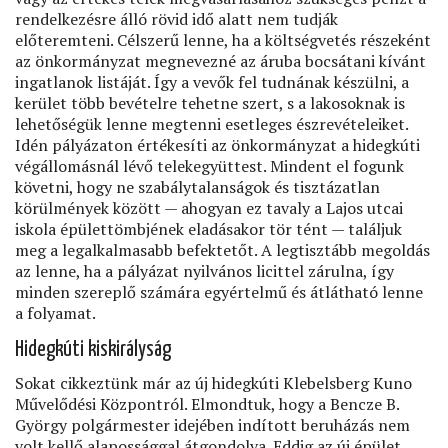
rendelkezésre álló rövid idő alatt nem tudják
előteremteni. Célszerű lenne, ha a költségvetés részeként
az önkormányzat megnevezné az áruba bocsátani kívánt
ingatlanok listáját. Így a vevők fel tudnának készülni, a
kerület több bevételre tehetne szert, s a lakosoknak is
lehetőségük lenne megtenni esetleges észrevételeiket.
Idén pályázaton értékesíti az önkormányzat a hidegkúti
végállomásnál lévő telekegyüttest. Mindent el fogunk
követni, hogy ne szabálytalanságok és tisztázatlan
körülmények között — ahogyan ez tavaly a Lajos utcai
iskola épülettömbjének eladásakor tör tént — találjuk
meg a legalkalmasabb befektetőt. A legtisztább megoldás
az lenne, ha a pályázat nyilvános licittel zárulna, így
minden szereplő számára egyértelmű és átlátható lenne
a folyamat.
Hidegkúti kiskirályság
Sokat cikkeztünk már az új hidegkúti Klebelsberg Kuno
Művelődési Központról. Elmondtuk, hogy a Bencze B.
György polgármester idejében indított beruházás nem
volt kellő alapossággal átgondolva. Eddig az új épület