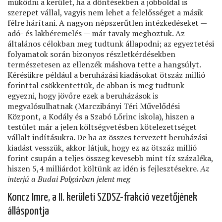
működni a kerület, ha a döntésekben a jobboldal is
szerepet vállal, vagyis nem lehet a felelősséget a másik
félre hárítani. A nagyon népszerűtlen intézkedéseket —
adó- és lakbéremelés — már tavaly meghoztuk. Az
általános célokban meg tudtunk állapodni; az egyeztetési
folyamatok során bizonyos részletkérdésekben
természetesen az ellenzék máshova tette a hangsúlyt.
Kérésükre például a beruházási kiadásokat ötszáz millió
forinttal csökkentettük, de abban is meg tudtunk
egyezni, hogy jövőre ezek a beruházások is
megvalósulhatnak (Marczibányi Téri Művelődési
Központ, a Kodály és a Szabó Lőrinc iskola), hiszen a
testület már a jelen költségvetésben kötelezettséget
vállalt indításukra. De ha az összes tervezett beruházási
kiadást vesszük, akkor látjuk, hogy ez az ötszáz millió
forint csupán a teljes összeg kevesebb mint tíz százaléka,
hiszen 5,4 milliárdot költünk az idén is fejlesztésekre.
Az
interjú a Budai Polgárban jelent meg
Koncz Imre, a II. kerületi SZDSZ-frakció vezetőjének
álláspontja