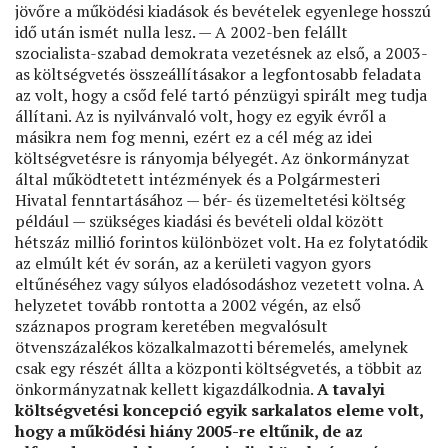
jövőre a működési kiadások és bevételek egyenlege hosszú
idő után ismét nulla lesz. — A 2002-ben felállt
szocialista-szabad demokrata vezetésnek az első, a 2003-
as költségvetés összeállításakor a legfontosabb feladata
az volt, hogy a csőd felé tartó pénzügyi spirált meg tudja
állítani. Az is nyilvánvaló volt, hogy ez egyik évről a
másikra nem fog menni, ezért ez a cél még az idei
költségvetésre is rányomja bélyegét. Az önkormányzat
által működtetett intézmények és a Polgármesteri
Hivatal fenntartásához — bér- és üzemeltetési költség
például — szükséges kiadási és bevételi oldal között
hétszáz millió forintos különbözet volt. Ha ez folytatódik
az elmúlt két év során, az a kerületi vagyon gyors
eltűnéséhez vagy súlyos eladósodáshoz vezetett volna. A
helyzetet tovább rontotta a 2002 végén, az első
száznapos program keretében megvalósult
ötvenszázalékos közalkalmazotti béremelés, amelynek
csak egy részét állta a központi költségvetés, a többit az
önkormányzatnak kellett kigazdálkodnia.
A tavalyi
költségvetési koncepció egyik sarkalatos eleme volt,
hogy a működési hiány 2005-re eltűnik, de az