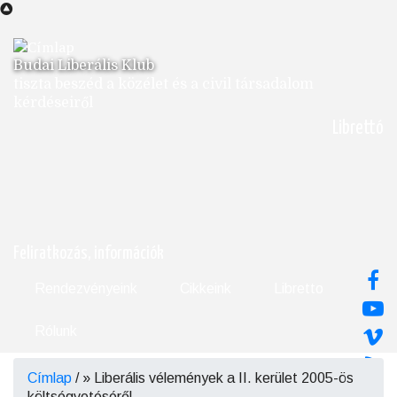
Ugrás
a
tartalomra
Budai Liberális Klub
tiszta beszéd a közélet és a civil társadalom
kérdéseiről
Librettó
Feliratkozás, információk
Rendezvényeink
Cikkeink
Libretto
Rólunk
Címlap
/
Liberális vélemények a II. kerület 2005-ös
Morzsa
költségvetéséről