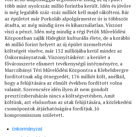
több mint nyolcszáz millió forintba került. Idén és jövőre
is még legalább száz-száz milliót kell majd rákölteni. Bár
az épületet már Porkoláb alpolgármester úr is többször
átadta, az még mindig üres és kihasználatlan. Viszont
viszi a pénzt. Idén még mindig a régi Petőﬁ Művelődési
Központban zajlik Hidegkút kulturális élete, de a korábbi
46 millió forint helyett az új épület üzemeltetési
költségeit viselve, már 132 milliójába kerül mindez az
Önkormányzatnak. Viszonyításként: a kerület a
fővárosszerte elismert tevékenységű intézményére, a
Marczibányi Téri Művelődési Központra a Klebelsbergre
fordítottnak alig ötnegyedét, 176 milliót költ, anélkül,
hogy a felújítására az elmúlt években fordított volna
valamit. Szerencsére idén ilyen át nem gondolt
presztízsberuházás nincs a költségvetésben. Amit
költünk, azt elsősorban az utak felújítására, a közlekedési
csomópontok átjárhatóságára fordítjuk. Jó
kompromisszum született.
önkormányzat