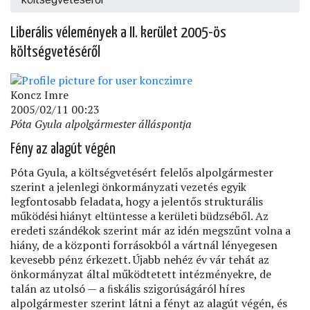
Liberális vélemények a II. kerület 2005-ös
költségvetéséről
Koncz Imre
2005/02/11 00:23
Póta Gyula alpolgármester álláspontja
Fény az alagút végén
Póta Gyula, a költségvetésért felelős alpolgármester
szerint a jelenlegi önkormányzati vezetés egyik
legfontosabb feladata, hogy a jelentős strukturális
működési hiányt eltüntesse a kerületi büdzséből. Az
eredeti szándékok szerint már az idén megszűnt volna a
hiány, de a központi forrásokból a vártnál lényegesen
kevesebb pénz érkezett. Újabb nehéz év vár tehát az
önkormányzat által működtetett intézményekre, de
talán az utolsó — a ﬁskális szigorúságáról híres
alpolgármester szerint látni a fényt az alagút végén, és