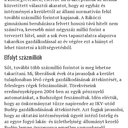
közvetített választói akaratot, hogy az egyház és
intézményei a kerülettől az állami normatíván felül
további százmillió forintot kapjanak. A Rákóczi
gimnáziumi beruházásra felvett hosszú távú hitelt nem
számítva, kevesebb mint négyszáz millió forint a
tervezett hitel, amit a sok éves tapasztalatra alapozva
takarékos gazdálkodással az év végére ezt a hiányt el
lehet tüntetni a költségvetésből.
Elfolyt százmilliók
Sőt, további több százmillió forintot is meg lehetne
takarítani. Mi, liberálisok évek óta javasoljuk a kerület
tulajdonában lévő cégek gazdálkodásának áttekintését, a
felesleges cégek felszámolását. Törekvéseink
eredményeképpen 2004-ben az egyik pénznyelő
automatánkat, a Budszolgot feszámoltuk. Idén elértük,
hogy az önkormányzat tűzze napirendre az IKV-utód
Budép gazdálkodásának áttekintését. Azt fogjuk javasolni,
hogy az oktatási intézményeink ügyeit intéző Intelig és
az egyre fogyó lakás- és üzlethelyiség-állományt kezelő
Budép legyen összevonva egyetlen vagyonkezelő