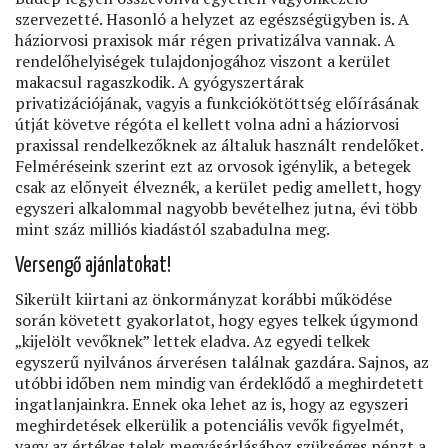
szervezetté. Hasonló a helyzet az egészségügyben is. A
háziorvosi praxisok már régen privatizálva vannak. A
rendelőhelyiségek tulajdonjogához viszont a kerület
makacsul ragaszkodik. A gyógyszertárak
privatizációjának, vagyis a funkciókötöttség előírásának
útját követve régóta el kellett volna adni a háziorvosi
praxissal rendelkezőknek az általuk használt rendelőket.
Felméréseink szerint ezt az orvosok igénylik, a betegek
csak az előnyeit élveznék, a kerület pedig amellett, hogy
egyszeri alkalommal nagyobb bevételhez jutna, évi több
mint száz milliós kiadástól szabadulna meg.
Versengő ajánlatokat!
Sikerült kiirtani az önkormányzat korábbi működése
során követett gyakorlatot, hogy egyes telkek úgymond
„kijelölt vevőknek” lettek eladva. Az egyedi telkek
egyszerű nyilvános árverésen találnak gazdára. Sajnos, az
utóbbi időben nem mindig van érdeklődő a meghirdetett
ingatlanjainkra. Ennek oka lehet az is, hogy az egyszeri
meghirdetések elkerülik a potenciális vevők ﬁgyelmét,
vagy az értékes telek megvásárlásához szükséges pénzt a