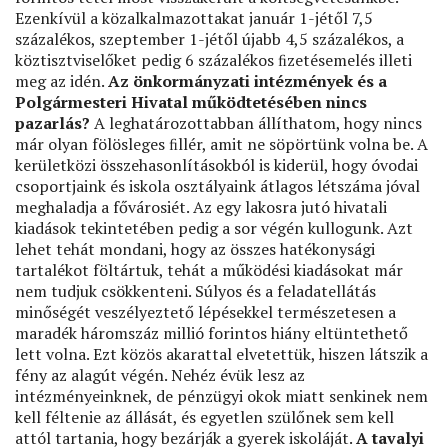
Ezenkívül a közalkalmazottakat január 1-jétől 7,5
százalékos, szeptember 1-jétől újabb 4,5 százalékos, a
köztisztviselőket pedig 6 százalékos ﬁzetésemelés illeti
meg az idén.
Az önkormányzati intézmények és a
Polgármesteri Hivatal működtetésében nincs
pazarlás?
A leghatározottabban állíthatom, hogy nincs
már olyan fölösleges ﬁllér, amit ne söpörtünk volna be. A
kerületközi összehasonlításokból is kiderül, hogy óvodai
csoportjaink és iskola osztályaink átlagos létszáma jóval
meghaladja a fővárosiét. Az egy lakosra jutó hivatali
kiadások tekintetében pedig a sor végén kullogunk. Azt
lehet tehát mondani, hogy az összes hatékonysági
tartalékot föltártuk, tehát a működési kiadásokat már
nem tudjuk csökkenteni. Súlyos és a feladatellátás
minőségét veszélyeztető lépésekkel természetesen a
maradék háromszáz millió forintos hiány eltüntethető
lett volna. Ezt közös akarattal elvetettük, hiszen látszik a
fény az alagút végén. Nehéz évük lesz az
intézményeinknek, de pénzügyi okok miatt senkinek nem
kell féltenie az állását, és egyetlen szülőnek sem kell
attól tartania, hogy bezárják a gyerek iskoláját.
A tavalyi