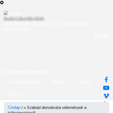
Ugrás
a
tartalomra
Budai Liberális Klub
tiszta beszéd a közélet és a civil társadalom
kérdéseiről
Librettó
Feliratkozás, információk
Rendezvényeink
Cikkeink
Libretto
Rólunk
Címlap
/
Szabad demokrata vélemények a
Morzsa
költségvetésről