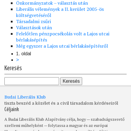
Önkormányzatok – választás után
Liberális vélemények a II. kerület 2005-ös
költségvetéséről
Társadalmi zsűri
Választások után
Felelőtlen pénzpocsékolás volt a Lajos utcai
bérlakásépítés
Még egyszer a Lajos utcai bérlakásépítésről
1. oldal
Oldalszámozás
Következő
>
oldal
Keresés
Budai Liberális Klub
tiszta beszéd a közélet és a civil társadalom kérdéseiről
Céljaink
A Budai Liberális Klub Alapítvány célja, hogy — szabadságszerető
szellemi műhelyként — folytassa a magyar és az európai