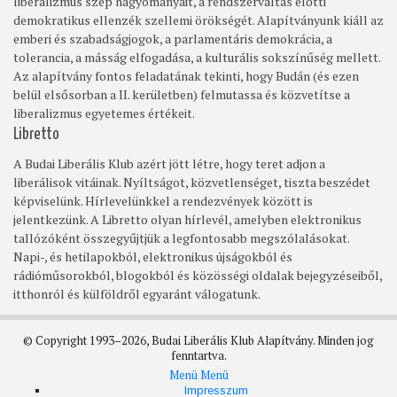
liberalizmus szép hagyományait, a rendszerváltás előtti
demokratikus ellenzék szellemi örökségét. Alapítványunk kiáll az
emberi és szabadságjogok, a parlamentáris demokrácia, a
tolerancia, a másság elfogadása, a kulturális sokszínűség mellett.
Az alapítvány fontos feladatának tekinti, hogy Budán (és ezen
belül elsősorban a II. kerületben) felmutassa és közvetítse a
liberalizmus egyetemes értékeit.
Libretto
A Budai Liberális Klub azért jött létre, hogy teret adjon a
liberálisok vitáinak. Nyíltságot, közvetlenséget, tiszta beszédet
képviselünk. Hírlevelünkkel a rendezvények között is
jelentkezünk. A Libretto olyan hírlevél, amelyben elektronikus
tallózóként összegyűjtjük a legfontosabb megszólalásokat.
Napi-, és hetilapokból, elektronikus újságokból és
rádióműsorokból, blogokból és közösségi oldalak bejegyzéseiből,
itthonról és külföldről egyaránt válogatunk.
© Copyright 1993–2026, Budai Liberális Klub Alapítvány. Minden jog
fenntartva.
Menü
Menü
Footer
Impresszum