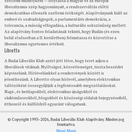
szellemi műhelyként — folytassa a magyar és az európai
liberalizmus szép hagyományait, a rendszerváltás előtti
demokratikus ellenzék szellemi örökségét. Alapítványunk kiáll az
emberi és szabadságjogok, a parlamentáris demokrácia, a
tolerancia, a másság elfogadása, a kulturális sokszínűség mellett.
Az alapítvány fontos feladatának tekinti, hogy Budán (és ezen
belül elsősorban a II. kerületben) felmutassa és közvetítse a
liberalizmus egyetemes értékeit.
Libretto
A Budai Liberális Klub azért jött létre, hogy teret adjon a
liberálisok vitáinak. Nyíltságot, közvetlenséget, tiszta beszédet
képviselünk. Hírlevelünkkel a rendezvények között is
jelentkezünk. A Libretto olyan hírlevél, amelyben elektronikus
tallózóként összegyűjtjük a legfontosabb megszólalásokat.
Napi-, és hetilapokból, elektronikus újságokból és
rádióműsorokból, blogokból és közösségi oldalak bejegyzéseiből,
itthonról és külföldről egyaránt válogatunk.
© Copyright 1993–2026, Budai Liberális Klub Alapítvány. Minden jog
fenntartva.
Menü
Menü