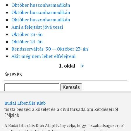
Október huszonharmadikán
Október huszonharmadikán
Október huszonharmadikán
Ami a felejtést jóvá teszi
Október 23-án
Október 23-án
Rendszerváltás '30 — Október 23-án
Akit még nem lehet elfelejteni
1. oldal
Következő
>
Oldalszámozás
oldal
Keresés
Budai Liberális Klub
tiszta beszéd a közélet és a civil társadalom kérdéseiről
Céljaink
A Budai Liberális Klub Alapítvány célja, hogy — szabadságszerető