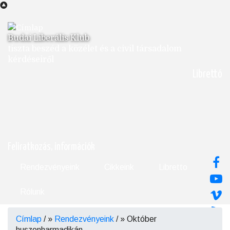
Ugrás
a
tartalomra
Budai Liberális Klub
tiszta beszéd a közélet és a civil társadalom
kérdéseiről
Librettó
Feliratkozás, információk
Rendezvényeink
Cikkeink
Libretto
Rólunk
Címlap
/
Rendezvényeink
/
Október
Morzsa
huszonharmadikán