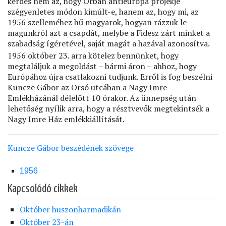
kérdés nem az, hogy Orbán antieurópa projekje
szégyenletes módon kimúlt-e, hanem az, hogy mi, az
1956 szelleméhez hű magyarok, hogyan rázzuk le
magunkról azt a csapdát, melybe a Fidesz zárt minket a
szabadság ígéretével, saját magát a hazával azonosítva.
1956 október 23. arra kötelez bennünket, hogy
megtaláljuk a megoldást – bármi áron – ahhoz, hogy
Európához újra csatlakozni tudjunk. Erről is fog beszélni
Kuncze Gábor az Orsó utcában a Nagy Imre
Emlékházánál délelőtt 10 órakor. Az ünnepség után
lehetőség nyílik arra, hogy a résztvevők megtekintsék a
Nagy Imre Ház emlékkiállítását.
Kuncze Gábor beszédének szövege
1956
Kapcsolódó cikkek
Október huszonharmadikán
Október 23-án