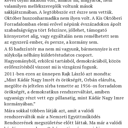
Kevés olyan alkalom volt, amikor mi, magyarok, nem
valamilyen mellékszereplők voltunk mások
sakkjátszmában. A legtöbbször ezt észre sem vettük.
Október huszonharmadika nem ilyen volt. A Kis Októberi
Forradalomban elemi erővel népünk évszázadokon ápolt
szabadságvágya tört felszínre, jóllehet, támogató
környezetet alig, vagy egyáltalán nem remélhetett sem
az egyszerű ember, és persze, a kormány sem.
A fő hadszíntér ma nem mi vagyunk, bármennyire is ezt
súlykolja nélhány küldetéstudatos csoport.
Hagyományból, erkölcsi tartásból, demokráciából, közös
erőfeszítésből viszont mi is vizsgázni fogunk.
2011-ben ezen az ünnepen Rajk László azt mondta:
„Mint Kádár Nagy Imrét és örökségét, Orbán elárulta,
megölte és jeltelen sírba temette az 1956-os forradalom
örökségét, a demokratikus rendszerváltást, amiben
ugyanúgy részt vett egy pillanatig, mint Kádár Nagy Imre
kormányában.”
Mára sokkal többen látják azt, amit a valódi
rendszerváltók már a Nemzeti Együttműködés
Rendszerének megszületése előtt láttak. Ma már a valódi