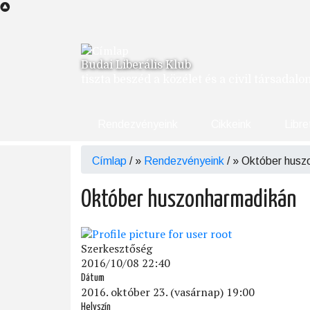
Ugrás
a
tartalomra
Budai Liberális Klub
tiszta beszéd a közélet és a civil társadal
Rendezvényeink
Cikkeink
Libre
Címlap
/
Rendezvényeink
/
Október husz
Morzsa
Október huszonharmadikán
Szerkesztőség
2016/10/08 22:40
Dátum
2016. október 23. (vasárnap) 19:00
Helyszín