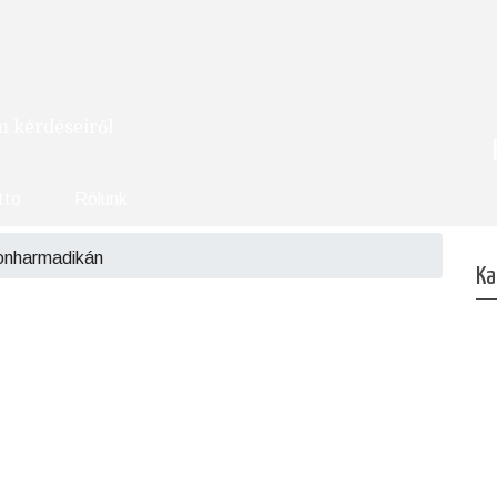
om kérdéseiről
tto
Rólunk
onharmadikán
Ka