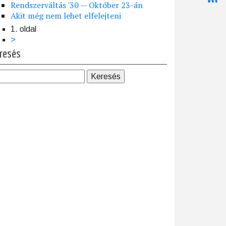
Rendszerváltás '30 — Október 23-án
Akit még nem lehet elfelejteni
1. oldal
dalszámozás
Következő
>
oldal
resés