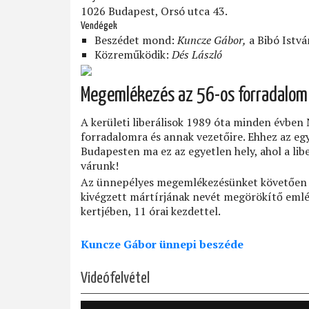
1026 Budapest, Orsó utca 43.
Vendégek
Beszédet mond:
Kuncze Gábor,
a Bibó Istvá
Közreműködik:
Dés László
Megemlékezés az 56-os forradalomró
A kerületi liberálisok 1989 óta minden évben
forradalomra és annak vezetőire. Ehhez az eg
Budapesten ma ez az egyetlen hely, ahol a lib
várunk!
Az ünnepélyes megemlékezésünket követően al
kivégzett mártírjának nevét megörökítő emlék
kertjében, 11 órai kezdettel.
Kuncze Gábor ünnepi beszéde
Videófelvétel