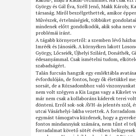
György és Gál Éva, Széll Jenő, Makk Károly, K
társaság. Miről beszélgethettek, amikor éppen
Művészek, értelmiségiek, többüket gondolatai
mindenek előtt gondolkodók, akik soha nem v
problémái iránt.
A tágabb környezetről: a szemben lévő házba
Imréék és Jánosiék. A környéken lakott Losonc
György, Lőcseiék, Újhelyi Szilárd, Donáthék, G
édesanyámmal. Csak ismételni tudom, elkötele
szabadságért.
Talán furcsán hangzik egy emléktábla avatása
évfordulóján, de fontos, hogy ők életükkel meg
sorsát, de a Rózsadombhoz való viszonyunkat i
nem volt szégyen a Kis Lugas vagy a Kikelet v
már nem csak a kollaboráns káderek terei volt
dönteni. Erről sok-sok ÁVH-ás jelentés szól, 
utcai Vásárhelyi-lakba vezettek. A forradalo
egymást támogatva küzdenek, hogy a gyerekeket
fontos mindannyiuk számára, nem tűnt el telj
forradalmat követő sötét években belügyesek 