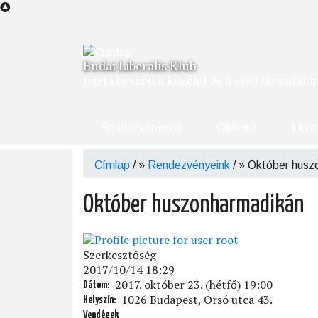
Ugrás
a
tartalomra
Budai Liberális Klub
tiszta beszéd a közélet és a civil társadal
Rendezvényeink
Cikkeink
Libre
Címlap
/
Rendezvényeink
/
Október husz
Morzsa
Október huszonharmadikán
Szerkesztőség
2017/10/14 18:29
2017. október 23. (hétfő) 19:00
Dátum
1026 Budapest, Orsó utca 43.
Helyszín
Vendégek