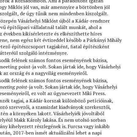
nőrök a Rózsadombon. Ami a paradoxont igazán
 hogy Miklós jól van, már amennyire a börtönben jól
 szolgált, de úgy tűnik nem mindenben kiszolgált.
közepén Vásárhelyi Miklóst újból a Kádár-rendszer
vű építőipari vállalatnál talált munkát, ahol a
 években kikísérletezte és elkészíthette híres
ene, nem egész két évtizeddel később a Párkányi Mihály
etező építészcsoport tagjaként, ﬁatal építészként
 hátteréül szolgáló intézményre.
ásodik felének számos fontos eseményének bázisa,
ting point-ja volt. Sokan jártak ide, hogy Vásárhelyi
k az ország és a nagyvilág eseményeiről.
ásodik felének számos fontos eseményének bázisa,
meeting point
-ja volt. Sokan jártak ide, hogy Vásárhelyi
 eseményeiről, ez volt az úgynevezett Miki Press.
nzék tagjai, a Kádár-korszak különböző petícióinak,
kozó szervezői, a szamizdat kiadványok szerkesztői,
ntén a környéken lakott. Vásárhelyiék jóvoltából
khelyéül Makk Károly lakása. És nem utolsó sorban
ány kihelyezett részlegének is. Furcsa vagy inkább
a után, 2017-ben ismét aktuálizálni lehet a napi