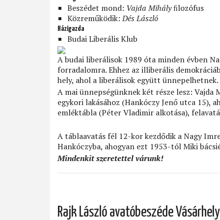
Beszédet mond:
Vajda Mihály
ﬁlozófus
Közreműködik:
Dés László
Házigazda
Budai Liberális Klub
A budai liberálisok 1989 óta minden évben N
forradalomra. Ehhez az illiberális demokráci
hely, ahol a liberálisok együtt ünnepelhetnek.
A mai ünnepségünknek két része lesz: Vajda M
egykori lakásához (Hankóczy Jenő utca 15), ah
emléktábla (Péter Vladimir alkotása), felavat
A táblaavatás fél 12-kor kezdődik a Nagy Imre-
Hankóczyba, ahogyan ezt 1953-tól Miki bácsié
Mindenkit szeretettel várunk!
Rajk László avatóbeszéde Vásárhely