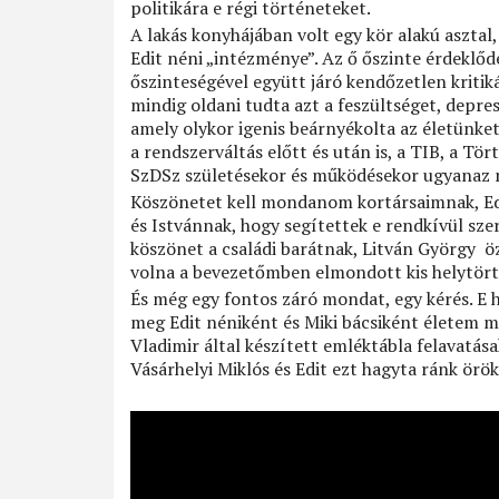
politikára e régi történeteket.
A lakás konyhájában volt egy kör alakú asztal,
Edit néni „intézménye”. Az ő őszinte érdeklőd
őszinteségével együtt járó kendőzetlen kritik
mindig oldani tudta azt a feszültséget, depres
amely olykor igenis beárnyékolta az életünket.
a rendszerváltás előtt és után is, a TIB, a Tö
SzDSz születésekor és működésekor ugyanaz m
Köszönetet kell mondanom kortársaimnak, Edit
és Istvánnak, hogy segítettek e rendkívül sz
köszönet a családi barátnak, Litván György ö
volna a bevezetőmben elmondott kis helytörtén
És még egy fontos záró mondat, egy kérés. E h
meg Edit néniként és Miki bácsiként életem m
Vladimir által készített emléktábla felavatása
Vásárhelyi Miklós és Edit ezt hagyta ránk örök