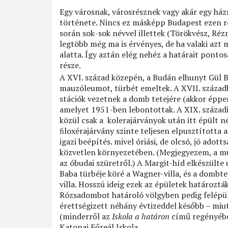
Egy városnak, városrésznek vagy akár egy ház
története. Nincs ez másképp Budapest ezen r
során sok-sok névvel illettek (Törökvész, Réz
legtöbb még ma is érvényes, de ha valaki azt 
alatta. Így aztán elég nehéz a határait ponto
része.
A XVI. század közepén, a Budán elhunyt Gül Ba
mauzóleumot, türbét emeltek. A XVII. századb
stációk vezetnek a domb tetejére (akkor éppe
amelyet 1951-ben lebontottak. A XIX. századi 
közül csak a kolerajárványok után itt épült né
ﬁloxérajárvány szinte teljesen elpusztította a
igazi beépítés. mivel óriási, de olcsó, jó adot
közvetlen környezetében. (Megjegyezem, a m
az óbudai szüretről.) A Margit-híd elkészült
Baba türbéje köré a Wagner-villa, és a dombt
villa. Hosszú ideig ezek az épületek határoztá
Rózsadombot határoló völgyben pedig felépül a
érettségizett néhány évtizeddel később – miu
(minderről az
Iskola a határon
című regényébe
Katonai Főreál Iskola.