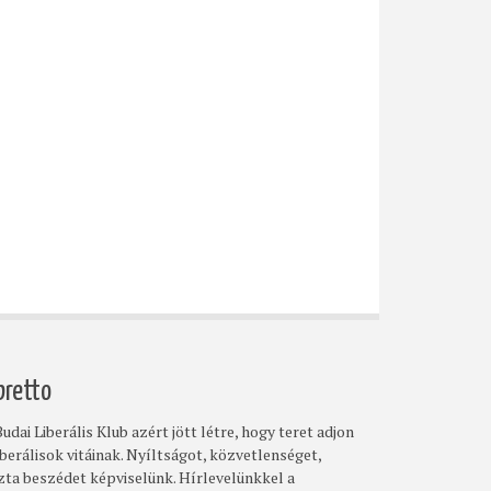
bretto
udai Liberális Klub azért jött létre, hogy teret adjon
iberálisok vitáinak. Nyíltságot, közvetlenséget,
szta beszédet képviselünk. Hírlevelünkkel a