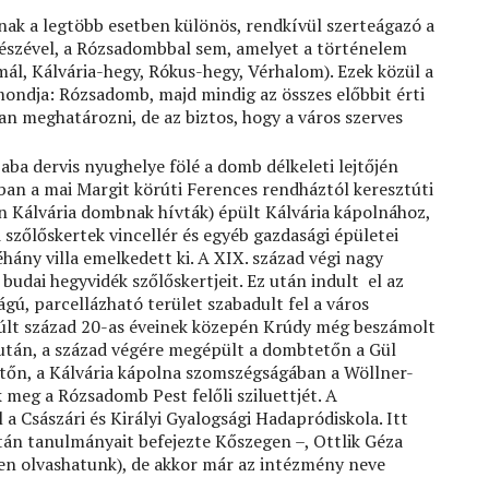
nak a legtöbb esetben különös, rendkívül szerteágazó a
észével, a Rózsadombbal sem, amelyet a történelem
mál, Kálvária-hegy, Rókus-hegy, Vérhalom). Ezek közül a
mondja: Rózsadomb, majd mindig az összes előbbit érti
san meghatározni, de az biztos, hogy a város szerves
ba dervis nyughelye fölé a domb délkeleti lejtőjén
an a mai Margit körúti Ferences rendháztól keresztúti
n Kálvária dombnak hívták) épült Kálvária kápolnához,
szőlőskertek vincellér és egyéb gazdasági épületei
hány villa emelkedett ki. A XIX. század végi nagy
 budai hegyvidék szőlőskertjeit. Ez után indult el az
tságú, parcellázható terület szabadult fel a város
últ század 20-as éveinek közepén Krúdy még beszámolt
e után, a század végére megépült a dombtetőn a Gül
etőn, a Kálvária kápolna szomszégságában a Wöllner-
k meg a Rózsadomb Pest felőli sziluettjét. A
 Császári és Királyi Gyalogsági Hadapródiskola. Itt
tán tanulmányait befejezte Kőszegen –, Ottlik Géza
n olvashatunk), de akkor már az intézmény neve