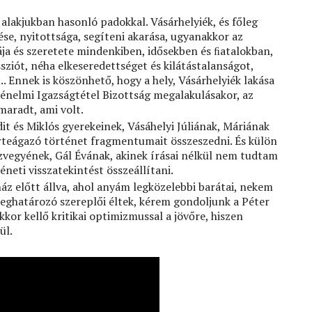
 alakjukban hasonló padokkal. Vásárhelyiék, és főleg
ése, nyitottsága, segíteni akarása, ugyanakkor az
ája és szeretete mindenkiben, idősekben és ﬁatalokban,
sziót, néha elkeseredettséget és kilátástalanságot,
. Ennek is köszönhető, hogy a hely, Vásárhelyiék lakása
rténelmi Igazságtétel Bizottság megalakulásakor, az
aradt, ami volt.
 és Miklós gyerekeinek, Vásáhelyi Júliának, Máriának
erteágazó történet fragmentumait összeszedni. És külön
zvegyének, Gál Évának, akinek írásai nélkül nem tudtam
eti visszatekintést összeállítani.
áz előtt állva, ahol anyám legközelebbi barátai, nekem
eghatározó szereplői éltek, kérem gondoljunk a Péter
kkor kellő kritikai optimizmussal a jövőre, hiszen
ül.