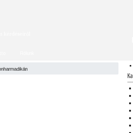
om kérdéseiről
tto
Rólunk
onharmadikán
Ka