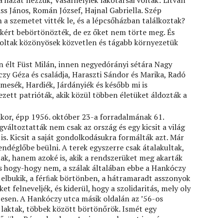
ass János, Román József, Hajnal Gabriella. Szép
 a szemetet vitték le, és a lépcsőházban találkoztak?
kért bebörtönözték, de ez őket nem törte meg. És
oltak közönyösek közvetlen és tágabb környezetük
n élt Füst Milán, innen negyedórányi sétára Nagy
zy Géza és családja, Haraszti Sándor és Marika, Radó
imesék, Hardiék, Járdányiék és később mi is
zett patrióták, akik közül többen életüket áldozták a
kor, épp 1956. október 23-a forradalmának 61.
változtatták nem csak az ország és egy kicsit a világ
s. Kicsit a saját gondolkodásukra formálták azt. Már
endéglőbe beülni. A terek egyszerre csak átalakultak,
ak, hanem azoké is, akik a rendszerüket meg akarták
és hogy-hogy nem, a szálak általában ebbe a Hankóczy
m elbukik, a férﬁak börtönben, a hátramaradt asszonyok
 felneveljék, és kiderül, hogy a szolidaritás, mely oly
esen. A Hankóczy utca másik oldalán az ’56-os
laktak, többek között börtönőrök. Ismét egy