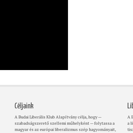
Céljaink
Li
A Budai Liberális Klub Alapítvány célja, hogy —
A B
szabadságszerető szellemi műhelyként — folytassa a
a l
magyar és az európai liberalizmus szép hagyományait,
ti