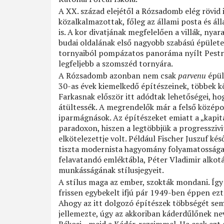
A XX. század elejétől a Rózsadomb elég rövid i
közalkalmazottak, főleg az állami posta és áll
is. A kor divatjának megfelelően a villák, nyar
budai oldalának első nagyobb szabású épület
tornyaiból pompázatos panoráma nyílt Pestre,
legfeljebb a szomszéd tornyára.
A Rózsadomb azonban nem csak
parvenu
épüle
30-as évek kiemelkedő építészeinek, többek k
Farkasnak először itt adódtak lehetőségei, ho
átültessék. A megrendelők már a felső középos
iparmágnások. Az építészeket emiatt a „kapitali
paradoxon, hiszen a legtöbbjük a progresszivi
elkötelezettje volt. Például Fischer Juszuf k
tiszta modernista hagyomány folyamatossága 
felavatandó emléktábla, Péter Vladimir alkot
munkásságának stílusjegyeit.
A stílus maga az ember, szokták mondani. Így a
frissen egybekelt ifjú pár 1949-ben éppen ezt 
Ahogy az itt dolgozó építészek többségét sem 
jellemezte, úgy az akkoriban káderdűlőnek ne
Rákosi-, majd a Kádár-rezsimmel. Ha csak ezt a