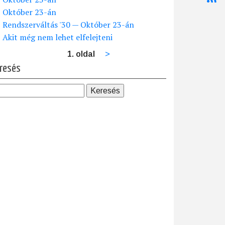
Október 23-án
Rendszerváltás '30 — Október 23-án
Akit még nem lehet elfelejteni
1. oldal
Következő
>
dalszámozás
oldal
resés