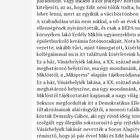
paradoxon. Vagy inkább a kor jelképe? Börtö
kiteljesíti, az az, hogy Edit néni tőlük tudta,
lehet lenni, mert az egyikük a váci börtönben
A szabadulása után nem sokkal, a 60-as évek 
ellenségének nyivánították, és csak a BÉPA ne
környéken lakó Erdély Miklós ugyanezekben az
épületburkoló kerámia fotómozaikjait. Nota b
vezette, inkább tűrt, mint támogatott, kísérl
kollégáimmal mi is itt találtunk kísérleteink
Ez a ház, Vásárhelyiék lakása, a XX. század m
meghatározó helyszíne, ma úgy mondanánk, mee
Miklóstól, a „Mikipress” alapján tájékozódjana
Ez a ház, Vásárhelyiék lakása, a XX. század m
meghatározó helyszíne, ma úgy mondanánk,
Miklóstól tájékoztatást kapjanak a nagy világ
Sokszor megfordultak itt a Demokratikus Elle
tiltakozásainak aláírásgyűjtői, a monori talál
köztük Demszky Gábor, aki egy rövid ideig szi
szolgált egy illegális sokszorosító gép rejte
Vásárhelyiék lakását nevezték a Soros Alapítv
rémisztő, hogy jó pár évvel Miki és Edit halál