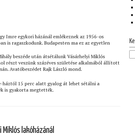
Ol
agy Imre egykori házánál emlékeznek az 1956-os
Ke
ában is ragaszkodunk. Budapesten ma ez az egyetlen
ihály beszéde után átsétálunk Vásárhelyi Miklós
ol részt veszünk százéves születése alkalmából állított
ásán. Avatóbeszédet Rajk László mond.
háztól 15 perc alatt gyalog át lehet sétálni a
k is gyakorta megtették.
i Miklós lakóházánál