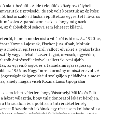
dő alatt beépült. A ide települők középosztálybeli
amvasutak tisztviselői, de sok volt közöttük az építész
alók historizáló stílusban épültek,az egyesített főváros
eit másolva A paradoxon csak az, hogy míg azok
 az újabbakéból sehová sem lehetett kilátni,
teiről, hanem modernista villáiról is híres. Az 1920-as,
özött Kozma Lajosnak, Fischer Juszufnak, Molnár
gy a modern építészetről vallott elveiket a gyakorlatba
ztály vagy a felső tízezer tagjai, orvosok, ügyvédek,
sták építészei” jelzővel is illették. Ami újabb
tás, az egyenlő jogok és a társadalmi igazságosság
ésőbb az 1956-os Nagy Imre- kormány minisztere volt. A
jogosságának igazolásául szolgáljon példáként a most
ása, amely magán viseli Kozma Lajos tipográﬁai
z sem lehet véletlen, hogy Vásárhelyi Miklós és Edit, a
a házat választja, hogy tulajdonosától lakást béreljen.
a társadalom és a politika iránti érzéketlenség
vezett Rózsadomb lakóinak egy része sem kollaborált a
 házat nézzük, Vásárhelyiék lakótársai voltak: Litván