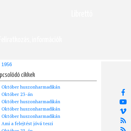
Librettó
Feliratkozás, információk
1956
pcsolódó cikkek
Október huszonharmadikán
Október 23-án
Október huszonharmadikán
Október huszonharmadikán
Október huszonharmadikán
Ami a felejtést jóvá teszi
Október 23-án