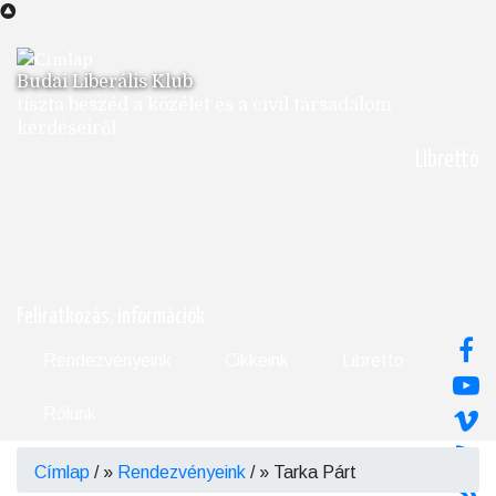
Ugrás
a
tartalomra
Budai Liberális Klub
tiszta beszéd a közélet és a civil társadalom
kérdéseiről
Librettó
Feliratkozás, információk
Rendezvényeink
Cikkeink
Libretto
Rólunk
Címlap
/
Rendezvényeink
/
Tarka Párt
Morzsa