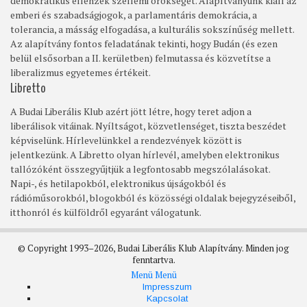
demokratikus ellenzék szellemi örökségét. Alapítványunk kiáll az
emberi és szabadságjogok, a parlamentáris demokrácia, a
tolerancia, a másság elfogadása, a kulturális sokszínűség mellett.
Az alapítvány fontos feladatának tekinti, hogy Budán (és ezen
belül elsősorban a II. kerületben) felmutassa és közvetítse a
liberalizmus egyetemes értékeit.
Libretto
A Budai Liberális Klub azért jött létre, hogy teret adjon a
liberálisok vitáinak. Nyíltságot, közvetlenséget, tiszta beszédet
képviselünk. Hírlevelünkkel a rendezvények között is
jelentkezünk. A Libretto olyan hírlevél, amelyben elektronikus
tallózóként összegyűjtjük a legfontosabb megszólalásokat.
Napi-, és hetilapokból, elektronikus újságokból és
rádióműsorokból, blogokból és közösségi oldalak bejegyzéseiből,
itthonról és külföldről egyaránt válogatunk.
© Copyright 1993–2026, Budai Liberális Klub Alapítvány. Minden jog
fenntartva.
Menü
Menü
Footer
Impresszum
Kapcsolat