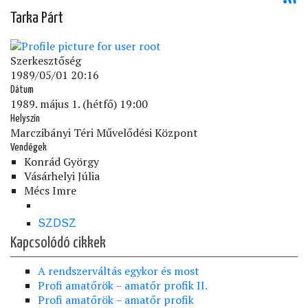
Tarka Párt
Szerkesztőség
1989/05/01 20:16
Dátum
1989. május 1. (hétfő) 19:00
Helyszín
Marczibányi Téri Művelődési Központ
Vendégek
Konrád György
Vásárhelyi Júlia
Mécs Imre
SZDSZ
Kapcsolódó cikkek
A rendszerváltás egykor és most
Profi amatőrök – amatőr profik II.
Profi amatőrök – amatőr profik