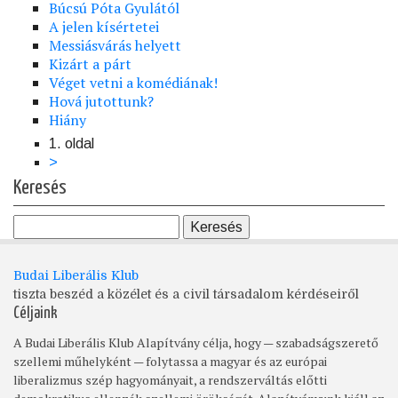
Búcsú Póta Gyulától
A jelen kísértetei
Messiásvárás helyett
Kizárt a párt
Véget vetni a komédiának!
Hová jutottunk?
Hiány
1. oldal
Oldalszámozás
Következő
>
oldal
Keresés
Budai Liberális Klub
tiszta beszéd a közélet és a civil társadalom kérdéseiről
Céljaink
A Budai Liberális Klub Alapítvány célja, hogy — szabadságszerető
szellemi műhelyként — folytassa a magyar és az európai
liberalizmus szép hagyományait, a rendszerváltás előtti