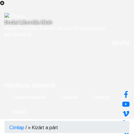
Ugrás
a
tartalomra
Budai Liberális Klub
tiszta beszéd a közélet és a civil társadalom
kérdéseiről
Librettó
Feliratkozás, információk
Rendezvényeink
Cikkeink
Libretto
Rólunk
Címlap
/
Kizárt a párt
Morzsa