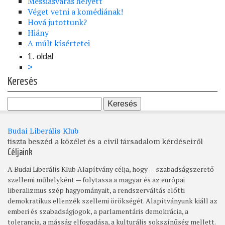
Messiásvárás helyett
Véget vetni a komédiának!
Hová jutottunk?
Hiány
A múlt kísértetei
1. oldal
Oldalszámozás
Következő
>
oldal
Keresés
Budai Liberális Klub
tiszta beszéd a közélet és a civil társadalom kérdéseiről
Céljaink
A Budai Liberális Klub Alapítvány célja, hogy — szabadságszerető
szellemi műhelyként — folytassa a magyar és az európai
liberalizmus szép hagyományait, a rendszerváltás előtti
demokratikus ellenzék szellemi örökségét. Alapítványunk kiáll az
emberi és szabadságjogok, a parlamentáris demokrácia, a
tolerancia, a másság elfogadása, a kulturális sokszínűség mellett.