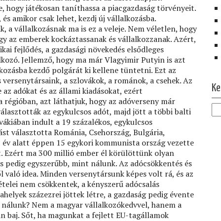
e, hogy játékosan taníthassa a piacgazdaság törvényeit.
s amikor csak lehet, kezdj új vállalkozásba.
k, a vállalkozásnak ma is ez a veleje. Nem véletlen, hogy
y az emberek kockáztassanak és vállalkozzanak. Azért,
kai fejlődés, a gazdasági növekedés elsődleges
alkozó. Jellemző, hogy ma már Vlagyimir Putyin is azt
kozásba kezdő polgárát ki kellene tüntetni. Ezt az
Ol
s versenytársaink, a szlovákok, a románok, a csehek. Az
Ke
az adókat és az állami kiadásokat, ezért
a régióban, azt láthatjuk, hogy az adóverseny már
lasztották az egykulcsos adót, majd jött a többi balti
vákiában indult a 19 százalékos, egykulcsos
ást választotta Románia, Csehország, Bulgária,
5 év alatt éppen 15 egykori kommunista ország vezette
. Ezért ma 300 millió ember él körülöttünk olyan
és pedig egyszerűbb, mint nálunk. Az adócsökkentés és
 való idea. Minden versenytársunk képes volt rá, és az
telei nem csökkentek, a kényszerű adócsalás
ahelyek százezrei jöttek létre, a gazdaság pedig évente
t nálunk? Nem a magyar vállalkozókedvvel, hanem a
n baj. Sőt, ha magunkat a fejlett EU-tagállamok