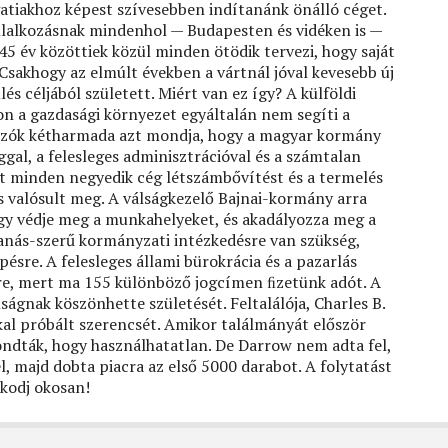
gatiakhoz képest szívesebben indítanánk önálló céget.
állalkozásnak mindenhol — Budapesten és vidéken is —
45 év közöttiek közül minden ötödik tervezi, hogy saját
Csakhogy az elmúlt években a vártnál jóval kevesebb új
és céljából született. Miért van ez így? A külföldi
n a gazdasági környezet egyáltalán nem segíti a
alkozók kétharmada azt mondja, hogy a magyar kormány
ggal, a felesleges adminisztrációval és a számtalan
őtt minden negyedik cég létszámbővítést és a termelés
s valósult meg. A válságkezelő Bajnai-kormány arra
hogy védje meg a munkahelyeket, és akadályozza meg a
anás-szerű kormányzati intézkedésre van szükség,
ésre. A felesleges állami bürokrácia és a pazarlás
re, mert ma 155 különböző jogcímen ﬁzetünk adót. A
ágnak köszönhette születését. Feltalálója, Charles B.
kkal próbált szerencsét. Amikor találmányát először
ndták, hogy használhatatlan. De Darrow nem adta fel,
el, majd dobta piacra az első 5000 darabot. A folytatást
lkodj okosan!