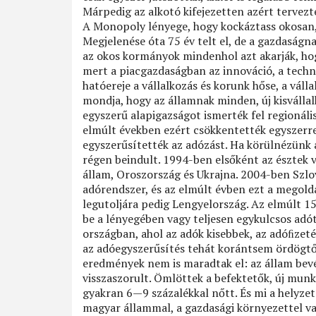
Márpedig az alkotó kifejezetten azért tervezt
A Monopoly lényege, hogy kockáztass okosan, é
Megjelenése óta 75 év telt el, de a gazdaságna
az okos kormányok mindenhol azt akarják, hog
mert a piacgazdaságban az innováció, a techni
hatóereje a vállalkozás és korunk hőse, a váll
mondja, hogy az államnak minden, új kisvállal
egyszerű alapigazságot ismerték fel regionáli
elmúlt években ezért csökkentették egyszerre 
egyszerűsítették az adózást. Ha körülnézünk 
régen beindult. 1994-ben elsőként az észtek vá
állam, Oroszország és Ukrajna. 2004-ben Szlo
adórendszer, és az elmúlt évben ezt a megold
legutoljára pedig Lengyelország. Az elmúlt 1
be a lényegében vagy teljesen egykulcsos adót
országban, ahol az adók kisebbek, az adóﬁzet
az adóegyszerűsítés tehát korántsem ördögtől
eredmények nem is maradtak el: az állam bevé
visszaszorult. Ömlöttek a befektetők, új munk
gyakran 6—9 százalékkal nőtt. És mi a helyze
magyar állammal, a gazdasági környezettel va