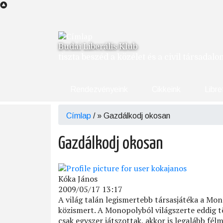
Ugrás
a
tartalomra
Budai Liberális Klub
tiszta beszéd a közélet és a civil társadal
Rendezvényeink
Cikkeink
Libre
Címlap
/
Gazdálkodj okosan
Morzsa
Gazdálkodj okosan
Kóka János
2009/05/17 13:17
A világ talán legismertebb társasjátéka a Mo
közismert. A Monopolyból világszerte eddig t
csak egyszer játszottak, akkor is legalább félm