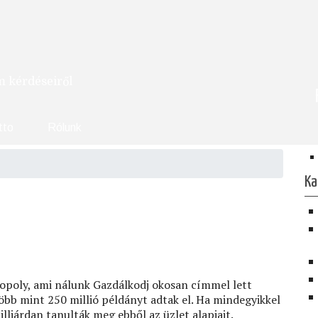
om kérdéseiről
tto
Rólunk
Ka
nopoly, ami nálunk Gazdálkodj okosan címmel lett
öbb mint 250 millió példányt adtak el. Ha mindegyikkel
illiárdan tanulták meg ebből az üzlet alapjait.