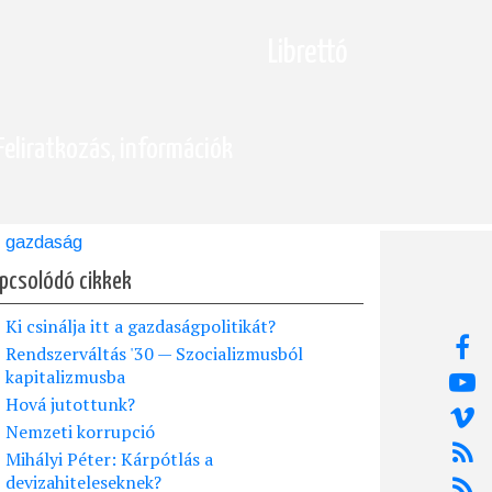
Librettó
Feliratkozás, információk
gazdaság
pcsolódó cikkek
Ki csinálja itt a gazdaságpolitikát?
Rendszerváltás '30 — Szocializmusból
kapitalizmusba
Hová jutottunk?
Nemzeti korrupció
Mihályi Péter: Kárpótlás a
devizahiteleseknek?