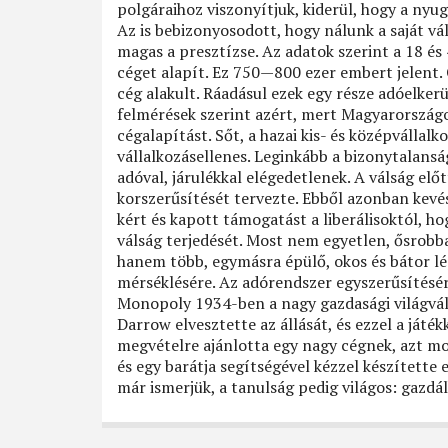
polgáraihoz viszonyítjuk, kiderül, hogy a nyu
Az is bebizonyosodott, hogy nálunk a saját v
magas a presztízse. Az adatok szerint a 18 és 
céget alapít. Ez 750—800 ezer embert jelent. 
cég alakult. Ráadásul ezek egy része adóelkerül
felmérések szerint azért, mert Magyarországo
cégalapítást. Sőt, a hazai kis- és középváll
vállalkozásellenes. Leginkább a bizonytalansá
adóval, járulékkal elégedetlenek. A válság el
korszerűsítését tervezte. Ebből azonban kevé
kért és kapott támogatást a liberálisoktól, 
válság terjedését. Most nem egyetlen, ősrobb
hanem több, egymásra épülő, okos és bátor lép
mérséklésére. Az adórendszer egyszerűsítésé
Monopoly 1934-ben a nagy gazdasági világváls
Darrow elvesztette az állását, és ezzel a játé
megvételre ajánlotta egy nagy cégnek, azt mo
és egy barátja segítségével kézzel készítette 
már ismerjük, a tanulság pedig világos: gazdá