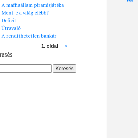
A maffiaállam piramisjátéka
Ment-e a világ elébb?
Deficit
Útravaló
A rendíthetetlen bankár
1. oldal
Következő
>
dalszámozás
oldal
resés