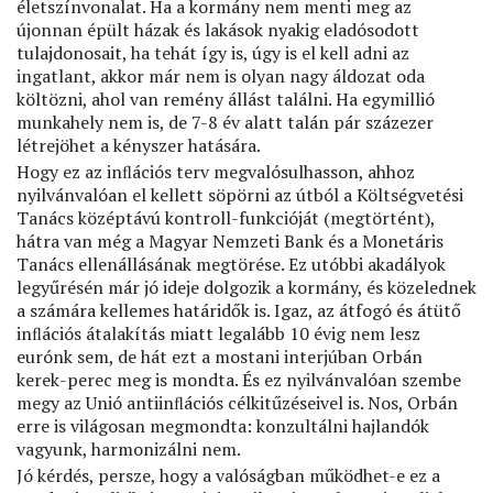
életszínvonalat. Ha a kormány nem menti meg az
újonnan épült házak és lakások nyakig eladósodott
tulajdonosait, ha tehát így is, úgy is el kell adni az
ingatlant, akkor már nem is olyan nagy áldozat oda
költözni, ahol van remény állást találni. Ha egymillió
munkahely nem is, de 7-8 év alatt talán pár százezer
létrejöhet a kényszer hatására.
Hogy ez az inﬂációs terv megvalósulhasson, ahhoz
nyilvánvalóan el kellett söpörni az útból a Költségvetési
Tanács középtávú kontroll-funkcióját (megtörtént),
hátra van még a Magyar Nemzeti Bank és a Monetáris
Tanács ellenállásának megtörése. Ez utóbbi akadályok
legyűrésén már jó ideje dolgozik a kormány, és közelednek
a számára kellemes határidők is. Igaz, az átfogó és átütő
inﬂációs átalakítás miatt legalább 10 évig nem lesz
eurónk sem, de hát ezt a mostani interjúban Orbán
kerek-perec meg is mondta. És ez nyilvánvalóan szembe
megy az Unió antiinﬂációs célkitűzéseivel is. Nos, Orbán
erre is világosan megmondta: konzultálni hajlandók
vagyunk, harmonizálni nem.
Jó kérdés, persze, hogy a valóságban működhet-e ez a