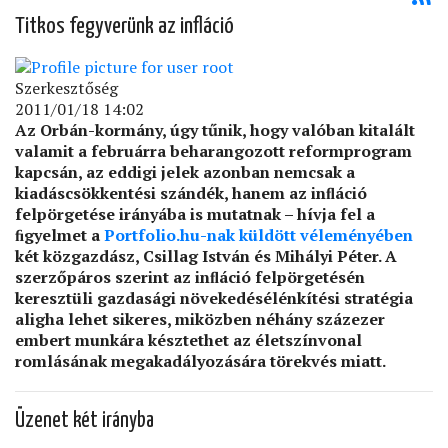
Titkos fegyverünk az infláció
Szerkesztőség
2011/01/18 14:02
Az Orbán-kormány, úgy tűnik, hogy valóban kitalált
valamit a februárra beharangozott reformprogram
kapcsán, az eddigi jelek azonban nemcsak a
kiadáscsökkentési szándék, hanem az inﬂáció
felpörgetése irányába is mutatnak – hívja fel a
ﬁgyelmet a
Portfolio.hu-nak küldött véleményében
két közgazdász, Csillag István és Mihályi Péter. A
szerzőpáros szerint az inﬂáció felpörgetésén
keresztüli gazdasági növekedésélénkítési stratégia
aligha lehet sikeres, miközben néhány százezer
embert munkára késztethet az életszínvonal
romlásának megakadályozására törekvés miatt.
Üzenet két irányba