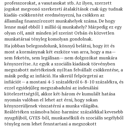
professzorokat, a vasutasokat stb. Az ilyen, szerzett
jogokat megvonó szerkezeti átalakítások csak úgy tudnak
kiadás-csökkentést eredményezni, ha csökken az
államilag ﬁnanszírozott munkahelyek száma. De hogy
lenne majd ebből 1 millió új munkahely? Márpedig ez egy
olyan cél, amit minden jel szerint Orbán és közvetlen
munkatársai tényleg komolyan gondolnak.
Ha jobban belegondolunk, könnyű belátni, hogy itt és
most a kormánynak két eszköze van arra, hogy a ma —
sem feketén, sem legálisan — nem dolgozókat munkára
kényszerítse. Az egyik a szociális kiadások törvényben
megszabott mértékeinek nyíltan felvállalt csökkentése, a
másik pedig az inﬂáció. Ha sikerül felpörgetni az
inﬂációt — a mostani 4-5 százalékról 6-8-10 százalékra, és
ezzel egyidejűleg megszabadulni az indexálási
kötelezettségtől, akkor két-három év kumulált hatása
nyomán valóban el lehet azt érni, hogy sokan
kényszerüljenek visszatérni a munka világába.
Reálértéken számolva húsz-harminc százalékkal kevesebb
nyugdíjból, GYES-ből, munkanélküli és szociális segélyből
tényleg nem lehet fenntartani a megszokott