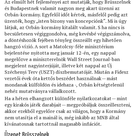
Az elmúlt hét fejleményei azt mutatják, hogy Brüsszelnek
és Budapestnek valamit nagyon meg akart üzenni az
Orbán-kormány. Egyfelől időt kértek, másfelől pedig azt
üzenték, hogy „isten bizony van koncepciónk“. Mi is úgy
látjuk, az Orbán-kormány kitalált valamit. S ha nincs is
becsületesen végiggondolva, még kevésbé végigszámolva,
a döntéshozók fejében tényleg összeállt egy hihetően
hangzó vízió. A sort a Matolcsy-féle minisztérium
bejelentése nyitotta meg január 12-én, egy nappal
megelőzve a miniszterelnök Wall Street Journal-ban
megjelent nagyinterjúját, illetve két nappal az Új
Széchenyi Terv (USZT) díszbemutatóját. Miután a Fidesz
vezetői évek óta kettős beszédet használnak — mást
mondanak külföldön és idehaza -, Orbán kétségtelenül
nehéz mutatványra vállalkozott.
Ha a héten elhangzott különféle nyilatkozatokat — mint
egy kirakós játék darabjait — megpróbáljuk összeilleszteni,
akkor ezekből egyelőre csak az világos, hogy a Kormány
nem utasítja el a mainál is, még inkább az MNB által
kívánatosnak tartottnál magasabb inﬂációt.
Üzenet Brüsszelnek