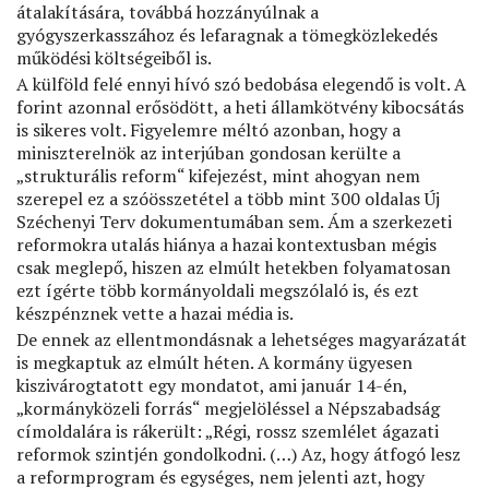
átalakítására, továbbá hozzányúlnak a
gyógyszerkasszához és lefaragnak a tömegközlekedés
működési költségeiből is.
A külföld felé ennyi hívó szó bedobása elegendő is volt. A
forint azonnal erősödött, a heti államkötvény kibocsátás
is sikeres volt. Figyelemre méltó azonban, hogy a
miniszterelnök az interjúban gondosan kerülte a
„strukturális reform“ kifejezést, mint ahogyan nem
szerepel ez a szóösszetétel a több mint 300 oldalas Új
Széchenyi Terv dokumentumában sem. Ám a szerkezeti
reformokra utalás hiánya a hazai kontextusban mégis
csak meglepő, hiszen az elmúlt hetekben folyamatosan
ezt ígérte több kormányoldali megszólaló is, és ezt
készpénznek vette a hazai média is.
De ennek az ellentmondásnak a lehetséges magyarázatát
is megkaptuk az elmúlt héten. A kormány ügyesen
kiszivárogtatott egy mondatot, ami január 14-én,
„kormányközeli forrás“ megjelöléssel a Népszabadság
címoldalára is rákerült: „Régi, rossz szemlélet ágazati
reformok szintjén gondolkodni. (…) Az, hogy átfogó lesz
a reformprogram és egységes, nem jelenti azt, hogy