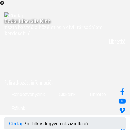
Ugrás
a
tartalomra
Budai Liberális Klub
tiszta beszéd a közélet és a civil társadalom
kérdéseiről
Librettó
Feliratkozás, információk
Rendezvényeink
Cikkeink
Libretto
Rólunk
Címlap
/
Titkos fegyverünk az infláció
Morzsa