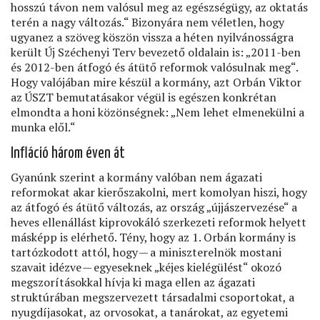
hosszú távon nem valósul meg az egészségügy, az oktatás
terén a nagy változás.“ Bizonyára nem véletlen, hogy
ugyanez a szöveg köszön vissza a héten nyilvánosságra
került Új Széchenyi Terv bevezető oldalain is: „2011-ben
és 2012-ben átfogó és átütő reformok valósulnak meg“.
Hogy valójában mire készül a kormány, azt Orbán Viktor
az ÚSZT bemutatásakor végül is egészen konkrétan
elmondta a honi közönségnek: „Nem lehet elmenekülni a
munka elől.“
Inﬂáció három éven át
Gyanúnk szerint a kormány valóban nem ágazati
reformokat akar kierőszakolni, mert komolyan hiszi, hogy
az átfogó és átütő változás, az ország „újjászervezése“ a
heves ellenállást kiprovokáló szerkezeti reformok helyett
másképp is elérhető. Tény, hogy az 1. Orbán kormány is
tartózkodott attól, hogy — a miniszterelnök mostani
szavait idézve — egyeseknek „kéjes kielégülést“ okozó
megszorításokkal hívja ki maga ellen az ágazati
struktúrában megszervezett társadalmi csoportokat, a
nyugdíjasokat, az orvosokat, a tanárokat, az egyetemi