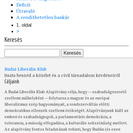
Deficit
Útravaló
A rendíthetetlen bankár
1. oldal
Oldalszámozás
Következő
>
oldal
Keresés
Budai Liberális Klub
tiszta beszéd a közélet és a civil társadalom kérdéseiről
Céljaink
A Budai Liberális Klub Alapítvány célja, hogy — szabadságszerető
szellemi műhelyként — folytassa a magyar és az európai
liberalizmus szép hagyományait, a rendszerváltás előtti
demokratikus ellenzék szellemi örökségét. Alapítványunk kiáll az
emberi és szabadságjogok, a parlamentáris demokrácia, a
tolerancia, a másság elfogadása, a kulturális sokszínűség mellett.
Az alapítvány fontos feladatának tekinti, hogy Budán (és ezen