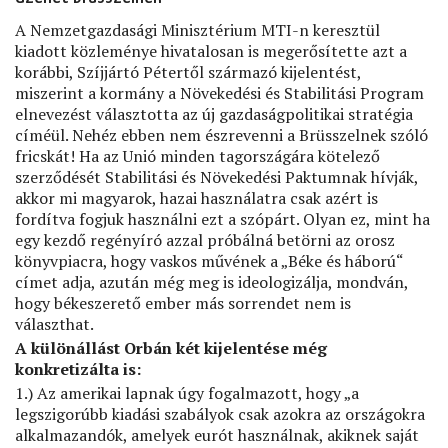
A Nemzetgazdasági Minisztérium MTI-n keresztül
kiadott közleménye hivatalosan is megerősítette azt a
korábbi, Szíjjártó Pétertől származó kijelentést,
miszerint a kormány a Növekedési és Stabilitási Program
elnevezést választotta az új gazdaságpolitikai stratégia
címéül. Nehéz ebben nem észrevenni a Brüsszelnek szóló
fricskát! Ha az Unió minden tagországára kötelező
szerződését Stabilitási és Növekedési Paktumnak hívják,
akkor mi magyarok, hazai használatra csak azért is
fordítva fogjuk használni ezt a szópárt. Olyan ez, mint ha
egy kezdő regényíró azzal próbálná betörni az orosz
könyvpiacra, hogy vaskos művének a „Béke és háború“
címet adja, azután még meg is ideologizálja, mondván,
hogy békeszerető ember más sorrendet nem is
választhat.
A különállást Orbán két kijelentése még
konkretizálta is:
1.) Az amerikai lapnak úgy fogalmazott, hogy „a
legszigorúbb kiadási szabályok csak azokra az országokra
alkalmazandók, amelyek eurót használnak, akiknek saját