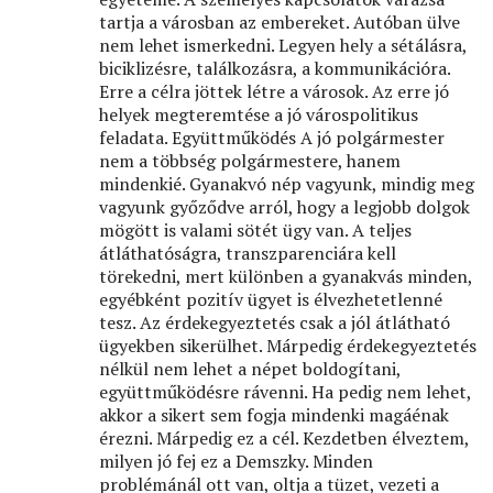
tartja a városban az embereket. Autóban ülve
nem lehet ismerkedni. Legyen hely a sétálásra,
biciklizésre, találkozásra, a kommunikációra.
Erre a célra jöttek létre a városok. Az erre jó
helyek megteremtése a jó várospolitikus
feladata. Együttműködés A jó polgármester
nem a többség polgármestere, hanem
mindenkié. Gyanakvó nép vagyunk, mindig meg
vagyunk győződve arról, hogy a legjobb dolgok
mögött is valami sötét ügy van. A teljes
átláthatóságra, transzparenciára kell
törekedni, mert különben a gyanakvás minden,
egyébként pozitív ügyet is élvezhetetlenné
tesz. Az érdekegyeztetés csak a jól átlátható
ügyekben sikerülhet. Márpedig érdekegyeztetés
nélkül nem lehet a népet boldogítani,
együttműködésre rávenni. Ha pedig nem lehet,
akkor a sikert sem fogja mindenki magáénak
érezni. Márpedig ez a cél. Kezdetben élveztem,
milyen jó fej ez a Demszky. Minden
problémánál ott van, oltja a tüzet, vezeti a