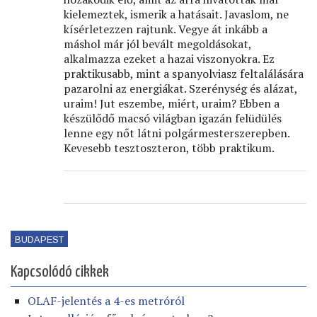
kielemeztek, ismerik a hatásait. Javaslom, ne
kísérletezzen rajtunk. Vegye át inkább a
máshol már jól bevált megoldásokat,
alkalmazza ezeket a hazai viszonyokra. Ez
praktikusabb, mint a spanyolviasz feltalálására
pazarolni az energiákat. Szerénység és alázat,
uraim! Jut eszembe, miért, uraim? Ebben a
készülődő macsó világban igazán felüdülés
lenne egy nőt látni polgármesterszerepben.
Kevesebb tesztoszteron, több praktikum.
BUDAPEST
Kapcsolódó cikkek
OLAF-jelentés a 4-es metróról