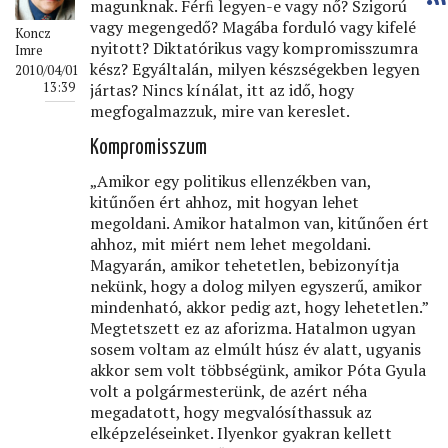
magunknak. Férﬁ legyen-e vagy nő? Szigorú
vagy megengedő? Magába forduló vagy kifelé
Koncz
nyitott? Diktatórikus vagy kompromisszumra
Imre
kész? Egyáltalán, milyen készségekben legyen
2010/04/01
jártas? Nincs kínálat, itt az idő, hogy
13:39
megfogalmazzuk, mire van kereslet.
Kompromisszum
„Amikor egy politikus ellenzékben van,
kitűnően ért ahhoz, mit hogyan lehet
megoldani. Amikor hatalmon van, kitűnően ért
ahhoz, mit miért nem lehet megoldani.
Magyarán, amikor tehetetlen, bebizonyítja
nekünk, hogy a dolog milyen egyszerű, amikor
mindenható, akkor pedig azt, hogy lehetetlen.”
Megtetszett ez az aforizma. Hatalmon ugyan
sosem voltam az elmúlt húsz év alatt, ugyanis
akkor sem volt többségünk, amikor Póta Gyula
volt a polgármesterünk, de azért néha
megadatott, hogy megvalósíthassuk az
elképzeléseinket. Ilyenkor gyakran kellett