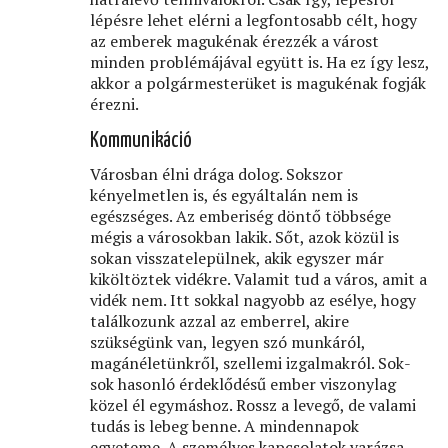
lépésre lehet elérni a legfontosabb célt, hogy
az emberek magukénak érezzék a várost
minden problémájával együtt is. Ha ez így lesz,
akkor a polgármesterüket is magukénak fogják
érezni.
Kommunikáció
Városban élni drága dolog. Sokszor
kényelmetlen is, és egyáltalán nem is
egészséges. Az emberiség döntő többsége
mégis a városokban lakik. Sőt, azok közül is
sokan visszatelepülnek, akik egyszer már
kiköltöztek vidékre. Valamit tud a város, amit a
vidék nem. Itt sokkal nagyobb az esélye, hogy
találkozunk azzal az emberrel, akire
szükségünk van, legyen szó munkáról,
magánéletünkről, szellemi izgalmakról. Sok-
sok hasonló érdeklődésű ember viszonylag
közel él egymáshoz. Rossz a levegő, de valami
tudás is lebeg benne. A mindennapok
egyeteme. A személyes kapcsolatok varázsa