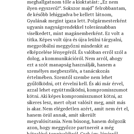
meghallgatnom tőle a kioktatást: „Ez nem
ilyen egyszerű!”. Sokszor majd“ felrobbantam,
de később lehiggadva be kellett látnom,
Gyulának megint igaza lett. Polgármesterként
ugyanis nagyságrendekkel toleránsabban
viselkedett, mint magánemberként. Ez volt a
titka. Képes volt újra és újra leülni tárgyalni,
megpróbálni meggyőzni mindenkit az
elképzelése lényegéről. És valóban erről szól a
dolog, a kommunikációról. Nem arról, ahogy
ezt a szót manapság használják, hanem a
személyes megbeszélés, a tanácskozás
értelmében. Szemtől szembe nem lehet
gyűlölködni, ott érvelni kell. És aki már érvel,
azzal lehet együttműködni, kompromisszumot
kötni. Aki képes kompromisszumot kötni, az
sikeres lesz, mert olyat valósít meg, amit más
is akar. Nem elégedetlen azért, amit nem ért el,
hanem örül annak, amit sikerült
megvalósítania. Nem búsong, hanem dolgozik
azon, hogy meggyőzze partnereit a még
hátralévő tennivalókról. Csak így, lépésről