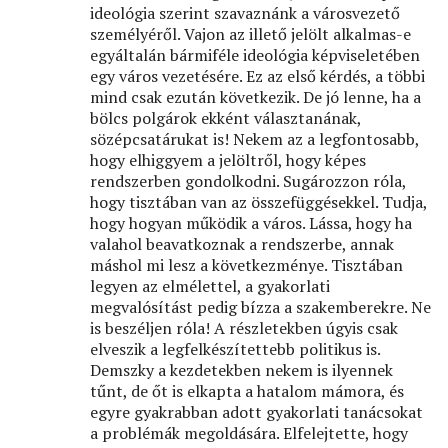
ideológia szerint szavaznánk a városvezető
személyéről. Vajon az illető jelölt alkalmas-e
egyáltalán bármiféle ideológia képviseletében
egy város vezetésére. Ez az első kérdés, a többi
mind csak ezután következik. De jó lenne, ha a
bölcs polgárok ekként választanának,
sözépcsatárukat is! Nekem az a legfontosabb,
hogy elhiggyem a jelöltről, hogy képes
rendszerben gondolkodni. Sugározzon róla,
hogy tisztában van az összefüggésekkel. Tudja,
hogy hogyan működik a város. Lássa, hogy ha
valahol beavatkoznak a rendszerbe, annak
máshol mi lesz a következménye. Tisztában
legyen az elmélettel, a gyakorlati
megvalósítást pedig bízza a szakemberekre. Ne
is beszéljen róla! A részletekben úgyis csak
elveszik a legfelkészítettebb politikus is.
Demszky a kezdetekben nekem is ilyennek
tűnt, de őt is elkapta a hatalom mámora, és
egyre gyakrabban adott gyakorlati tanácsokat
a problémák megoldására. Elfelejtette, hogy