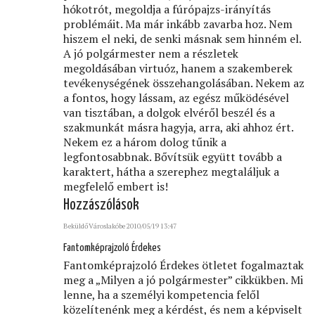
hókotrót, megoldja a fúrópajzs-irányítás
problémáit. Ma már inkább zavarba hoz. Nem
hiszem el neki, de senki másnak sem hinném el.
A jó polgármester nem a részletek
megoldásában virtuóz, hanem a szakemberek
tevékenységének összehangolásában. Nekem az
a fontos, hogy lássam, az egész működésével
van tisztában, a dolgok elvéről beszél és a
szakmunkát másra hagyja, arra, aki ahhoz ért.
Nekem ez a három dolog tűnik a
legfontosabbnak. Bővítsük együtt tovább a
karaktert, hátha a szerephez megtaláljuk a
megfelelő embert is!
Hozzászólások
Beküldő
Városlakó
be 2010/05/19 13:47
Fantomképrajzoló Érdekes
Fantomképrajzoló Érdekes ötletet fogalmaztak
meg a „Milyen a jó polgármester” cikkükben. Mi
lenne, ha a személyi kompetencia felől
közelítenénk meg a kérdést, és nem a képviselt