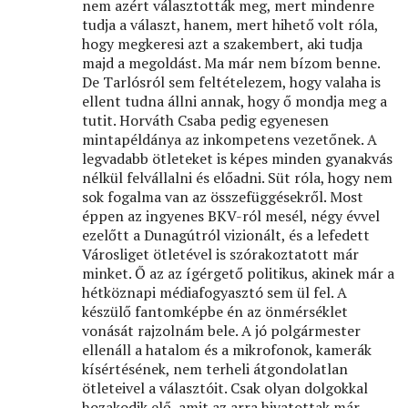
nem azért választották meg, mert mindenre
tudja a választ, hanem, mert hihető volt róla,
hogy megkeresi azt a szakembert, aki tudja
majd a megoldást. Ma már nem bízom benne.
De Tarlósról sem feltételezem, hogy valaha is
ellent tudna állni annak, hogy ő mondja meg a
tutit. Horváth Csaba pedig egyenesen
mintapéldánya az inkompetens vezetőnek. A
legvadabb ötleteket is képes minden gyanakvás
nélkül felvállalni és előadni. Süt róla, hogy nem
sok fogalma van az összefüggésekről. Most
éppen az ingyenes BKV-ról mesél, négy évvel
ezelőtt a Dunagútról vizionált, és a lefedett
Városliget ötletével is szórakoztatott már
minket. Ő az az ígérgető politikus, akinek már a
hétköznapi médiafogyasztó sem ül fel. A
készülő fantomképbe én az önmérséklet
vonását rajzolnám bele. A jó polgármester
ellenáll a hatalom és a mikrofonok, kamerák
kísértésének, nem terheli átgondolatlan
ötleteivel a választóit. Csak olyan dolgokkal
hozakodik elő, amit az arra hivatottak már