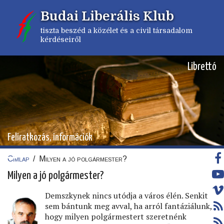
Ugrás
Budai Liberális Klub
a
tartalomra
tiszta beszéd a közélet és a civil társadalom
kérdéseiről
Librettó
Feliratkozás, információk
Címlap
/
Milyen a jó polgármester?
Morzsa
Milyen a jó polgármester?
Demszkynek nincs utódja a város élén. Senkit
sem bántunk meg avval, ha arról fantáziálunk,
hogy milyen polgármestert szeretnénk