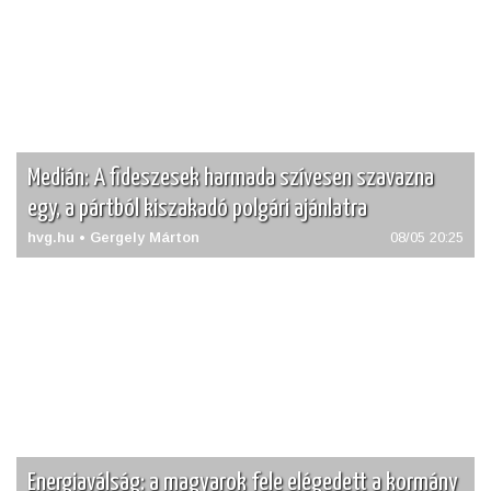
Medián: A fideszesek harmada szívesen szavazna
egy, a pártból kiszakadó polgári ajánlatra
hvg.hu • Gergely Márton
08/05 20:25
Energiaválság: a magyarok fele elégedett a kormány