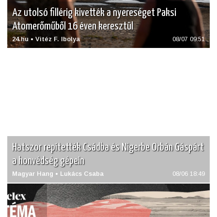
Az utolsó fillérig kivették a nyereséget Paksi
Atomerőműből 16 éven keresztül
24.hu • Vitéz F. Ibolya
08/07 09:51
Hatszor repítették Csádba és Nigerbe Orbán Gáspárt
a honvédség gépein
Magyar Hang • Lukács Csaba
08/06 18:49