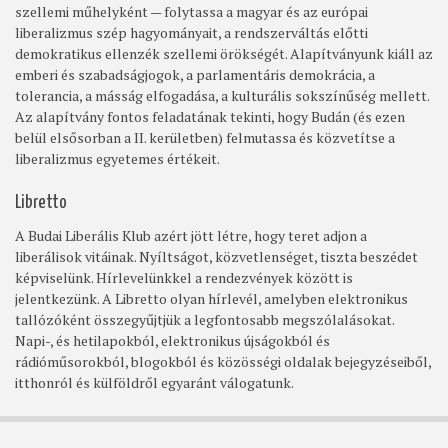
szellemi műhelyként — folytassa a magyar és az európai
liberalizmus szép hagyományait, a rendszerváltás előtti
demokratikus ellenzék szellemi örökségét. Alapítványunk kiáll az
emberi és szabadságjogok, a parlamentáris demokrácia, a
tolerancia, a másság elfogadása, a kulturális sokszínűség mellett.
Az alapítvány fontos feladatának tekinti, hogy Budán (és ezen
belül elsősorban a II. kerületben) felmutassa és közvetítse a
liberalizmus egyetemes értékeit.
Libretto
A Budai Liberális Klub azért jött létre, hogy teret adjon a
liberálisok vitáinak. Nyíltságot, közvetlenséget, tiszta beszédet
képviselünk. Hírlevelünkkel a rendezvények között is
jelentkezünk. A Libretto olyan hírlevél, amelyben elektronikus
tallózóként összegyűjtjük a legfontosabb megszólalásokat.
Napi-, és hetilapokból, elektronikus újságokból és
rádióműsorokból, blogokból és közösségi oldalak bejegyzéseiből,
itthonról és külföldről egyaránt válogatunk.