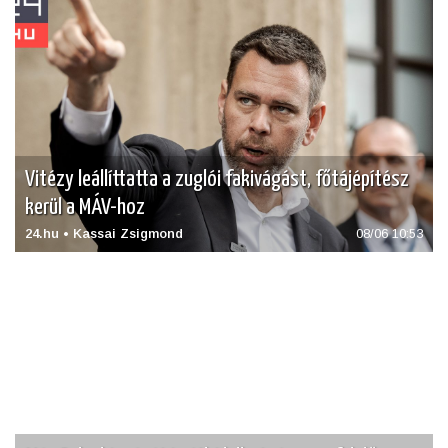
Vitézy leállíttatta a zuglói fakivágást, főtájépítész
kerül a MÁV-hoz
24.hu • Kassai Zsigmond
08/06 10:53