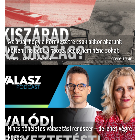
Az a baj, hogy a környezetre csak akkor akarunk
költeni, ha beüt a káosz, pedig nem kéne sokat
Telex - Mizsur András
08/06 18:48
Nincs tökéletes választási rendszer – de lehet végre
közös