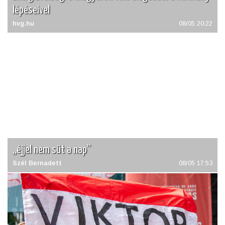
lépéseivel
hvg.hu
08/05 20:22
„éjjel nem süt a nap”
Szél Bernadett
08/05 17:53