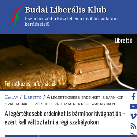
Ugrás
Budai Liberális Klub
a
tartalomra
tiszta beszéd a közélet és a civil társadalom
kérdéseiről
Librettó
Feliratkozás, információk
Címlap
/
Librettó
/
A legértékesebb erdeinket is bármikor
Morzsa
kivághatják – ezért kell változtatni a régi szabályokon
A legértékesebb erdeinket is bármikor kivághatják –
ezért kell változtatni a régi szabályokon