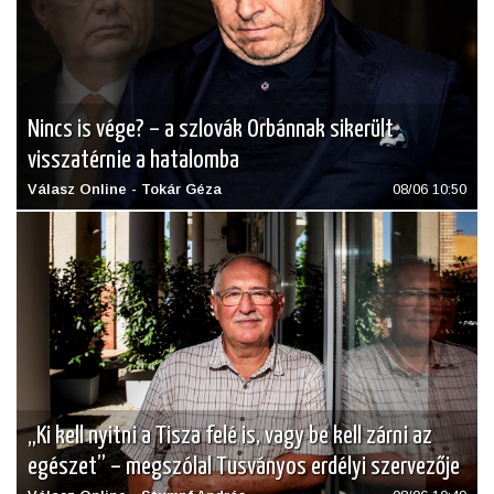
Nincs is vége? – a szlovák Orbánnak sikerült
visszatérnie a hatalomba
Válasz Online - Tokár Géza
08/06 10:50
„Ki kell nyitni a Tisza felé is, vagy be kell zárni az
egészet” – megszólal Tusványos erdélyi szervezője