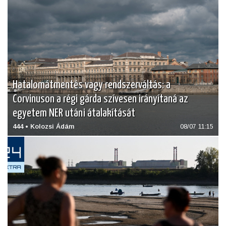
Hatalomátmentés vagy rendszerváltás: a
Corvinuson a régi gárda szívesen irányítaná az
egyetem NER utáni átalakítását
444 • Kolozsi Ádám
08/07 11:15