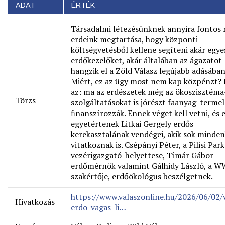
ADAT
ÉRTÉK
Társadalmi létezésünknek annyira fontos 
erdeink megtartása, hogy központi
költségvetésből kellene segíteni akár egye
erdőkezelőket, akár általában az ágazatot 
hangzik el a Zöld Válasz legújabb adásában
Miért, ez az ügy most nem kap közpénzt? 
az: ma az erdészetek még az ökoszisztéma
Törzs
szolgáltatásokat is jórészt faanyag-terme
ﬁnanszírozzák. Ennek véget kell vetni, és
egyetértenek Litkai Gergely erdős
kerekasztalának vendégei, akik sok minde
vitatkoznak is. Csépányi Péter, a Pilisi Par
vezérigazgató-helyettese, Tímár Gábor
erdőmérnök valamint Gálhidy László, a 
szakértője, erdőökológus beszélgetnek.
https://www.valaszonline.hu/2026/06/02/
Hivatkozás
erdo-vagas-li…