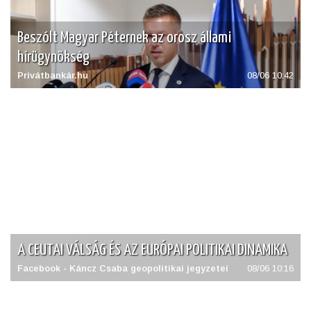
Beszólt Magyar Péternek az orosz állami
hírügynökség
Privátbankár.hu
08/06 10:42
A CEUTAI VÁLSÁG ÉS AZ EURÓPAI POLITIKAI DINAMIKA
Facebook - Káncz Csaba geopolitikai jegyzetei
08/06 10:16