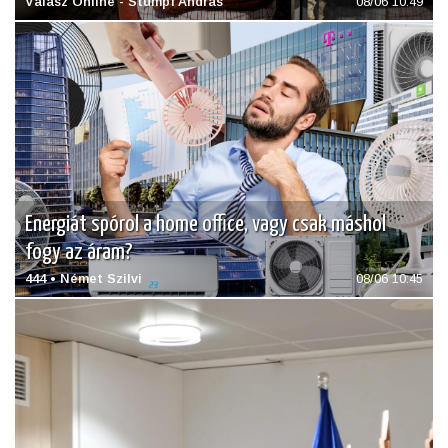
Válasz Online - Stumpf András
08/06 10:49
Energiát spórol a home office, vagy csak máshol
fogy az áram?
444 • Német Szilvi
08/06 10:45