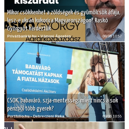
Mikor csökkenhet a zöldségek és gyümölcsök áfája,
lesz-e ukrán kukorica Magyarországon? Raskó
Györgyöt kérdeztük
Privátbankár.hu • Vámosi Ágoston
08/06 10:57
CSOK, babaváró, szja-mentesség: miért nincs a sok
pénzből több gyerek?
Portfolio.hu - Debreczeni Réka
08/06 10:55