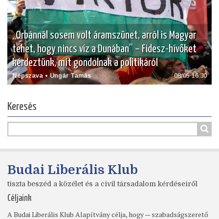
„Orbánnál sosem volt áramszünet, arról is Magyar
tehet, hogy nincs víz a Dunában” – Fidesz-hívőket
kérdeztünk, mit gondolnak a politikáról
Népszava • Ungár Tamás
08/05 16:30
Keresés
Budai Liberális Klub
tiszta beszéd a közélet és a civil társadalom kérdéseiről
Céljaink
A Budai Liberális Klub Alapítvány célja, hogy — szabadságszerető