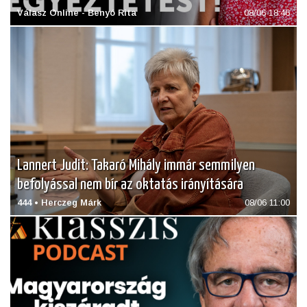
Válasz Online - Benyó Rita
08/06 18:46
Lannert Judit: Takaró Mihály immár semmilyen
befolyással nem bír az oktatás irányítására
444 • Herczeg Márk
08/06 11:00