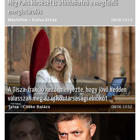
Még Paks kiesését is áthidalhatná a megfelelő
energiatárolás
Másfélfok • Szilva Attila
08/06 10:53
A Tisza-frakció kezdeményezte, hogy jövő kedden
válasszák meg az új köztársasági elnököt
Telex - Cseke Balázs
08/06 10:52