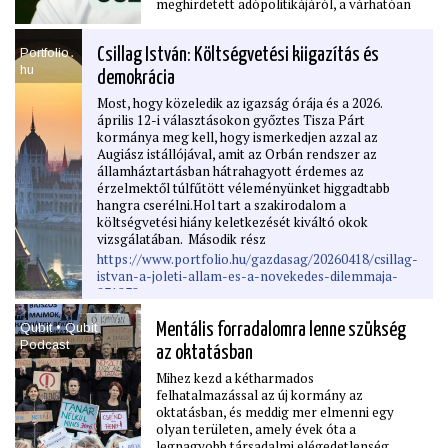
meghirdetett adópolitikájáról, a várhatóan
végre megérkező uniós pénzek
felhasználási lehetőségeiről, és arról is,
Portfolio․
Csillag István: Költségvetési kiigazítás és
hogy szükséges-e idén radikális
hu
költségvetési vágást végrehajtania az új
demokrácia
kormánynak. Szóba kerül ezek mellett az
Most, hogy közeledik az igazság órája és a 2026.
MNB kamatpolitikája és az, hogy milyen
április 12-i választásokon győztes Tisza Párt
lépésekkel vezethető be az euró
kormánya meg kell, hogy ismerkedjen azzal az
Magyarországon, valamint az is, hogy
Augiász istállójával, amit az Orbán rendszer az
mikor érezheti majd meg az átlagember is a
államháztartásban hátrahagyott érdemes az
pénztárcáján az eddigi rendszer leváltását.
érzelmektől túlfűtött véleményünket higgadtabb
hangra cserélni.Hol tart a szakirodalom a
költségvetési hiány keletkezését kiváltó okok
vizsgálatában. Második rész
https://www.portfolio.hu/gazdasag/20260418/csillag-
istvan-a-joleti-allam-es-a-novekedes-dilemmaja-
831232
Befejező rész
Qubit • Qubit
Mentális forradalomra lenne szükség
https://www.portfolio.hu/gazdasag/20260423/csillag-
Podcast
az oktatásban
istvan-magyar-utfuggoseg-a-tartos-koltsegvetesi-
deﬁcit-formajaban-megjeleno-polgarosodasi-hiany-
Mihez kezd a kétharmados
831588
felhatalmazással az új kormány az
oktatásban, és meddig mer elmenni egy
olyan területen, amely évek óta a
legnagyobb társadalmi elégedetlenség