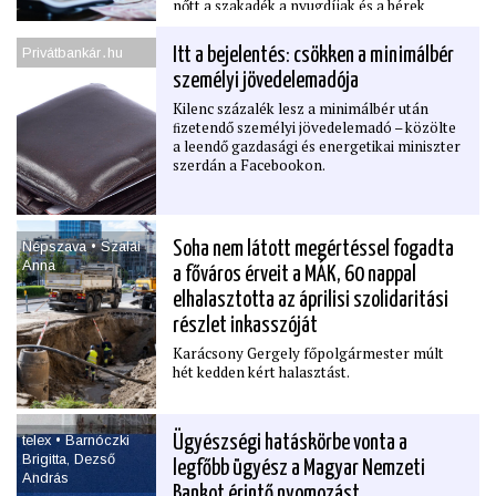
nőtt a szakadék a nyugdíjak és a bérek
között, miközben még mindig százezrek
élhetnek a létminimum alatt.
Privátbankár․hu
Itt a bejelentés: csökken a minimálbér
személyi jövedelemadója
Kilenc százalék lesz a minimálbér után
ﬁzetendő személyi jövedelemadó – közölte
a leendő gazdasági és energetikai miniszter
szerdán a Facebookon.
Népszava • Szalai
Soha nem látott megértéssel fogadta
Anna
a főváros érveit a MÁK, 60 nappal
elhalasztotta az áprilisi szolidaritási
részlet inkasszóját
Karácsony Gergely főpolgármester múlt
hét kedden kért halasztást.
telex • Barnóczki
Ügyészségi hatáskörbe vonta a
Brigitta, Dezső
legfőbb ügyész a Magyar Nemzeti
András
Bankot érintő nyomozást