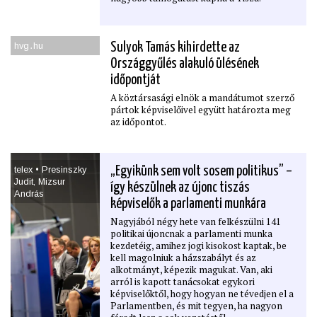
hvg․hu
Sulyok Tamás kihirdette az
Országgyűlés alakuló ülésének
időpontját
A köztársasági elnök a mandátumot szerző
pártok képviselőivel együtt határozta meg
az időpontot.
telex • Presinszky
„Egyikünk sem volt sosem politikus” –
Judit, Mizsur
így készülnek az újonc tiszás
András
képviselők a parlamenti munkára
Nagyjából négy hete van felkészülni 141
politikai újoncnak a parlamenti munka
kezdetéig, amihez jogi kisokost kaptak, be
kell magolniuk a házszabályt és az
alkotmányt, képezik magukat. Van, aki
arról is kapott tanácsokat egykori
képviselőktől, hogy hogyan ne tévedjen el a
Parlamentben, és mit tegyen, ha nagyon