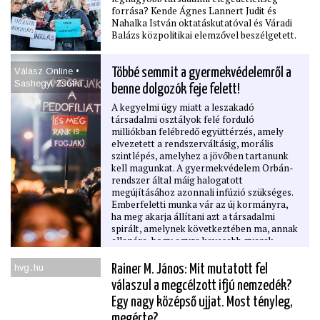
forrása? Kende Ágnes Lannert Judit és
Nahalka István oktatáskutatóval és Váradi
Balázs közpolitikai elemzővel beszélgetett.
Válasz Online •
Többé semmit a gyermekvédelemről a
Sashegyi Zsóﬁa
benne dolgozók feje felett!
A kegyelmi ügy miatt a leszakadó
társadalmi osztályok felé forduló
milliókban felébredő együttérzés, amely
elvezetett a rendszerváltásig, morális
szintlépés, amelyhez a jövőben tartanunk
kell magunkat. A gyermekvédelem Orbán-
rendszer által máig halogatott
megújításához azonnali infúzió szükséges.
Emberfeletti munka vár az új kormányra,
ha meg akarja állítani azt a társadalmi
spirált, amelynek következtében ma, annak
ellenére, hogy egyre kevesebb gyerek
születik, egyre többen kerülnek állami
gondozásba. Mindehhez elsőként meg kell
hvg․hu
Rainer M. János: Mit mutatott fel
követni és vissza kell hívni azokat a
válaszul a megcélzott ifjú nemzedék?
szakembereket, akik maguk is
bántalmazottjai voltak az orbáni
Egy nagy középső ujjat. Most tényleg,
gyermekvédelemnek. Tényalapú vélemény
megérte?