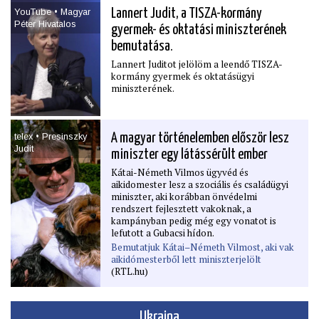
YouTube • Magyar
Lannert Judit, a TISZA-kormány
Péter Hivatalos
gyermek- és oktatási miniszterének
bemutatása.
Lannert Juditot jelölöm a leendő TISZA-
kormány gyermek és oktatásügyi
miniszterének.
telex • Presinszky
A magyar történelemben először lesz
Judit
miniszter egy látássérült ember
Kátai-Németh Vilmos ügyvéd és
aikidomester lesz a szociális és családügyi
miniszter, aki korábban önvédelmi
rendszert fejlesztett vakoknak, a
kampányban pedig még egy vonatot is
lefutott a Gubacsi hídon.
Bemutatjuk Kátai–Németh Vilmost, aki vak
aikidómesterből lett miniszterjelölt
(RTL.hu)
Ukrajna