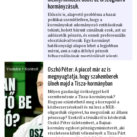
kormányzásuk.
Először is, alapvető probléma a hazai
politikai szemléletben, hogy a
kormányokat adományozó entitásoknak
tekinti, holott bármit csinálnak ezek, azt az
adóﬁzetők pénzén, és ennek preferenciális
elosztásával teszik. Egy kormányt
hatékonysági alapon lehet a legjobban
mérni, ami a rajta átfolyó pénzek
felhasználásának megtérülését jelenti.
Youtube • Kontroll
Oszkó Péter: A piacot már az is
megnyugtatja, hogy szakemberek
ülnek majd a Tisza-kormányban
Milyen gazdasági örökséggel kell
szembenéznie a Tisza-kormánynak?
Hogyan szüntethető meg a korrupció a
közbeszerzéseknél és mi lesz a NER-
oligarchák cégeivel, ha megszűnik az állami
pénzcsap? Ezekről a témákról is kérdeztük
Oszkó Péter üzletembert, a Bajnai-
kormány egykori pénzügyminiszterét, aki
részletesen kifejti véleményét a Tisza Párt