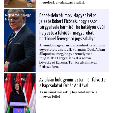
megelőzik a választási csalást.
Népszava • Nagy
Beneš-dekrétumok: Magyar Péter
Martin
jelezte Robert Ficónak, hogy akkor
tárgyal vele bármiről, ha hatályon kívül
helyezte a felvidéki magyarokat
börtönnel fenyegető jogszabályt
A leendő magyar miniszterelnök telefonon
egyeztetett a szlovák kormányfővel. Abban
állapodtak meg, hogy személyesen
folytatják a tárgyalásokat a soron
következő Európai Tanács alkalmával
Brüsszelben.
444 • Fődi Kitti
Az ukrán külügyminiszter már felvette
a kapcsolatot Orbán Anitával
Az ukránok készek új fejezetet nyitni a
magyar féllel.