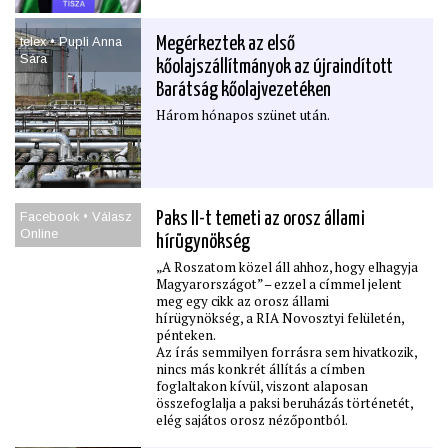
telex • Pupli Anna
Megérkeztek az első
Sára
kőolajszállítmányok az újraindított
Barátság kőolajvezetéken
Három hónapos szünet után.
Facebook • Válasz
Paks II-t temeti az orosz állami
Online
hírügynökség
„A Roszatom közel áll ahhoz, hogy elhagyja
Magyarországot” – ezzel a címmel jelent
meg egy cikk az orosz állami
hírügynökség, a RIA Novosztyi felületén,
pénteken.
Az írás semmilyen forrásra sem hivatkozik,
nincs más konkrét állítás a címben
foglaltakon kívül, viszont alaposan
összefoglalja a paksi beruházás történetét,
elég sajátos orosz nézőpontból.