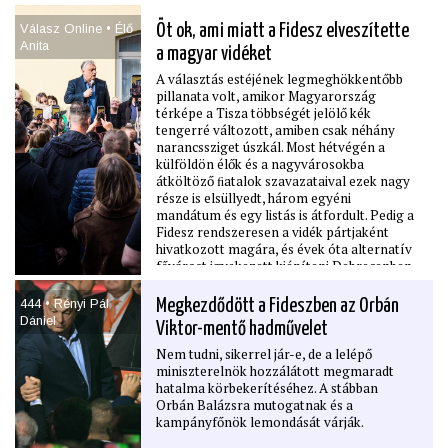
Válasz Online • Élő
Öt ok, ami miatt a Fidesz elveszítette
Anita
a magyar vidéket
A választás estéjének legmeghökkentőbb
pillanata volt, amikor Magyarország
térképe a Tisza többségét jelölő kék
tengerré változott, amiben csak néhány
narancssziget úszkál. Most hétvégén a
külföldön élők és a nagyvárosokba
átköltöző ﬁatalok szavazataival ezek nagy
része is elsüllyedt, három egyéni
mandátum és egy listás is átfordult. Pedig a
Fidesz rendszeresen a vidék pártjaként
hivatkozott magára, és évek óta alternatív
fővárost igyekezett kiépíteni Debrecenben.
Április 12-én mégis sokkal nagyobb
arányban veszített az országban, mint
444 • Rényi Pál
Megkezdődött a Fideszben az Orbán
2024-ben Budapesten az önkormányzati
Dániel
Viktor-mentő hadművelet
választásokon. A 106 egyéni körzetből a
Fidesz csak tízet tudott megnyerni, azt is
Nem tudni, sikerrel jár-e, de a lelépő
jobbára a periférián. Részint azért, mert ez
miniszterelnök hozzálátott megmaradt
már nem az a vidék, amit korábban
hatalma körbekerítéséhez. A stábban
meghódított. Öt pontba szedtük
Orbán Balázsra mutogatnak és a
Magyarország átváltozásának okait.
kampányfőnök lemondását várják.