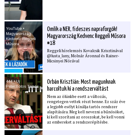
YouTube •
Omlik a NER, ﬁdeszes napraforgók!
Magyarország
Magyarország Kedvenc Reggeli Műsora
Kedvenc Reggeli
#18
Műsora
Reggeli hírelemzés Kovalcsik Krisztinával
@lusta_lany, Molnár Áronnal és Rainer-
Micsinyei Nórával
444 • Uj
Orbán Krisztián: Most magunknak
Péter,Botos Tamás
harcoltuk ki a rendszerváltást
Nem az ölünkbe esett a változás,
rengetegen vettek részt benne. Ez száz éve
a legjobb esélyt kínálja tartós rendszer
alapítására. Meg kell nevezni a bűnösöket,
ki kell szorítani az oroszokat, be kell vonni
az embereket a rendszerépítésbe.