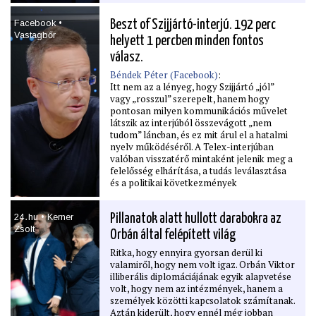
docense és Labanino Rafael, a Nürtingen-
Geislingeni Egyetem kutatója válaszol most
Facebook •
Beszt of Szijjártó-interjú. 192 perc
Kováts Eszter és Körösényi András 24.hu-n
Vastagbőr
megjelent cikkére. Hogy miért nem ott,
helyett 1 percben minden fontos
hanem itt, a Válasz Online-on? Azért, mert
válasz.
a szerzők nem szeretnék, ha ﬁzetőfal mögé
lenne rejtve az írásuk. Parázs vita, fontos
Béndek Péter (Facebook)
:
vita.
Itt nem az a lényeg, hogy Szijjártó „jól”
vagy „rosszul” szerepelt, hanem hogy
pontosan milyen kommunikációs művelet
látszik az interjúból összevágott „nem
tudom” láncban, és ez mit árul el a hatalmi
nyelv működéséről. A Telex-interjúban
valóban visszatérő mintaként jelenik meg a
felelősség elhárítása, a tudás leválasztása
és a politikai következmények
személytelenítése.
Ez az összevágás (a Vastagbőrön) ezért
24․hu • Kerner
Pillanatok alatt hullott darabokra az
működik erősen. Nem egy-egy vitatható
Zsolt
mondatot mutat meg, hanem egy komplett
Orbán által felépített világ
retorikai operációs rendszert.
Ritka, hogy ennyira gyorsan derül ki
Efrájim Kishon: Eichmann vall — Egger vs.
valamiről, hogy nem volt igaz. Orbán Viktor
Valcz
(Klubrádió) Szereplők:
illiberális diplomáciájának egyik alapvetése
Államügyész — Egger Géza, Eichmann —
volt, hogy nem az intézmények, hanem a
Valcz Péter
személyek közötti kapcsolatok számítanak.
Aztán kiderült, hogy ennél még jobban