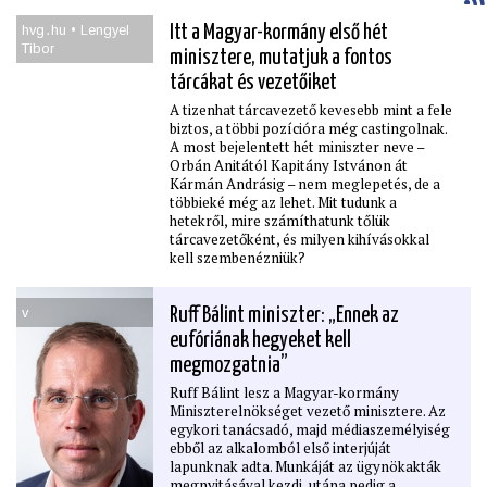
hvg․hu • Lengyel
Itt a Magyar-kormány első hét
Tibor
minisztere, mutatjuk a fontos
tárcákat és vezetőiket
A tizenhat tárcavezető kevesebb mint a fele
biztos, a többi pozícióra még castingolnak.
A most bejelentett hét miniszter neve –
Orbán Anitától Kapitány Istvánon át
Kármán Andrásig – nem meglepetés, de a
többieké még az lehet. Mit tudunk a
hetekről, mire számíthatunk tőlük
tárcavezetőként, és milyen kihívásokkal
kell szembenézniük?
v
Ruff Bálint miniszter: „Ennek az
eufóriának hegyeket kell
megmozgatnia”
Ruff Bálint lesz a Magyar-kormány
Miniszterelnökséget vezető minisztere. Az
egykori tanácsadó, majd médiaszemélyiség
ebből az alkalomból első interjúját
lapunknak adta. Munkáját az ügynökakták
megnyitásával kezdi, utána pedig a