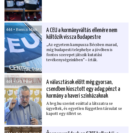
444 • Benics Márk
A CEU a kormányváltás ellenére nem
költözik vissza Budapestre
„Az egyetem kampusza Bécsben marad,
míg budapesti telephelye a jövőben is
fontos szerepet játszik kutatási
tevékenységeinkben” – írták.
444 • Urﬁ Péter
A választások előtt még gyorsan,
csendben kiosztott egy adag pénzt a
kormány a haveri színházaknak
A hvg.hu szerint ezúttal a látszatra se
ügyeltek, és egyetlen független társulat se
kapott egy ﬁllért se.