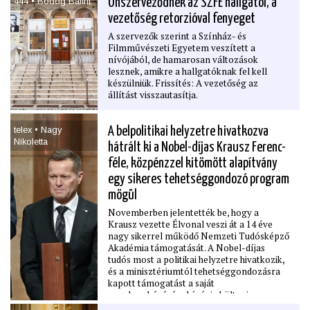
444 • Bódog Bálint
Önszerveződnek az SZFE hallgatói, a
vezetőség retorzióval fenyeget
A szervezők szerint a Színház- és
Filmművészeti Egyetem veszített a
nívójából, de hamarosan változások
lesznek, amikre a hallgatóknak fel kell
készülniük. Frissítés: A vezetőség az
állítást visszautasítja.
telex • Nagy
A belpolitikai helyzetre hivatkozva
Nikoletta
hátrált ki a Nobel-díjas Krausz Ferenc-
féle, közpénzzel kitömött alapítvány
egy sikeres tehetséggondozó program
mögül
Novemberben jelentették be, hogy a
Krausz vezette Élvonal veszi át a 14 éve
nagy sikerrel működő Nemzeti Tudósképző
Akadémia támogatását. A Nobel-díjas
tudós most a politikai helyzetre hivatkozik,
és a minisztériumtól tehetséggondozásra
kapott támogatást a saját
nagyberuházására kívánja költeni.
Tagadja Krausz Ferenc alapítványa, hogy