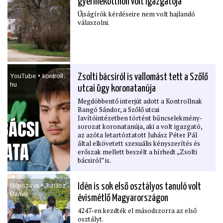
gyermekotthon volt igazgatója
Újságírók kérdéseire nem volt hajlandó
válaszolni.
YouTube • kontroll․
Zsolti bácsiról is vallomást tett a Szőlő
hu
utcai ügy koronatanúja
Megdöbbentő interjút adott a Kontrollnak
Bangó Sándor, a Szőlő utcai
Javítóintézetben történt bűncselekmény-
sorozat koronatanúja, aki a volt igazgató,
az azóta letartóztatott Juhász Péter Pál
által elkövetett szexuális kényszerítés és
erőszak mellett beszélt a hírhedt „Zsolti
bácsiról” is.
Népszava • Juhász
Idén is sok első osztályos tanuló volt
Dániel
évismétlő Magyarországon
4247-en kezdték el másodszorra az első
osztályt.