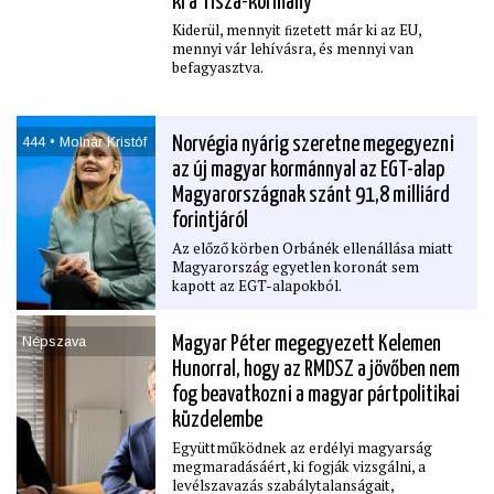
ki a Tisza-kormány
Kiderül, mennyit ﬁzetett már ki az EU,
mennyi vár lehívásra, és mennyi van
befagyasztva.
444 • Molnár Kristóf
Norvégia nyárig szeretne megegyezni
az új magyar kormánnyal az EGT-alap
Magyarországnak szánt 91,8 milliárd
forintjáról
Az előző körben Orbánék ellenállása miatt
Magyarország egyetlen koronát sem
kapott az EGT-alapokból.
Népszava
Magyar Péter megegyezett Kelemen
Hunorral, hogy az RMDSZ a jövőben nem
fog beavatkozni a magyar pártpolitikai
küzdelembe
Együttműködnek az erdélyi magyarság
megmaradásáért, ki fogják vizsgálni, a
levélszavazás szabálytalanságait,