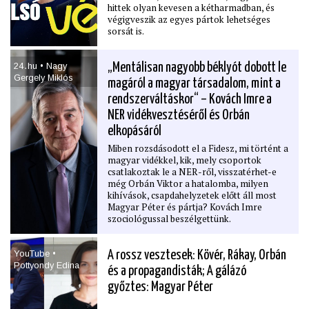
hittek olyan kevesen a kétharmadban, és
végigveszik az egyes pártok lehetséges
sorsát is.
24․hu • Nagy
„Mentálisan nagyobb béklyót dobott le
Gergely Miklós
magáról a magyar társadalom, mint a
rendszerváltáskor“ – Kovách Imre a
NER vidékvesztéséről és Orbán
elkopásáról
Miben rozsdásodott el a Fidesz, mi történt a
magyar vidékkel, kik, mely csoportok
csatlakoztak le a NER-ről, visszatérhet-e
még Orbán Viktor a hatalomba, milyen
kihívások, csapdahelyzetek előtt áll most
Magyar Péter és pártja? Kovách Imre
szociológussal beszélgettünk.
YouTube •
A rossz vesztesek: Kövér, Rákay, Orbán
Pottyondy Edina
és a propagandisták; A gálázó
győztes: Magyar Péter