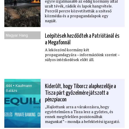
egyre izgalmasabb az eddig kormány által
uralt tévék, rádiók és lapok hangvétele.
Percről percre közvetítettük a széteső
közmédia és a propagandalapok egy
napját.
Magyar Hang
Leépítések kezdődtek a Patriótánál és
a Megafonnál
A leköszönő kormány két
propagandagyára – információink szerint –
súlyos intézkedések előtt áll.
444 • Kaufmann
Kiderült, hogy Tiborcz alapkezelője a
Balázs
Tisza párt győzelmére játszott a
pénzpiacon
„Hajlottunk arra a várakozásra, hogy
egyértelműen a Tisza lesz a győztes, és
ennek megfelelően pozicionáltuk
magunkat” – mondja a befektetési igazgató.