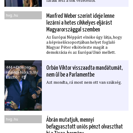
fáradt lesz a sok vezetéstől.
hvg․hu
Manfred Weber szerint ideje lenne
lezárni a hetes cikkelyes eljárást
Magyarországgal szemben
Az Európai Néppárt elnöke úgy látja, hogy
a képviselőcsoportjában helyet foglaló
Magyar Péter elkötelezte magát a
demokrácia és az Európai Unió mellett.
444 • Diószegi-
Orbán Viktor visszaadta mandátumát,
Horváth Nóra,Szily
nem ül be a Parlamentbe
László
Azt mondta, rá most nem ott van szükség.
hvg․hu
Ábrán mutatjuk, mennyi
befagyasztott uniós pénzt olvaszthat