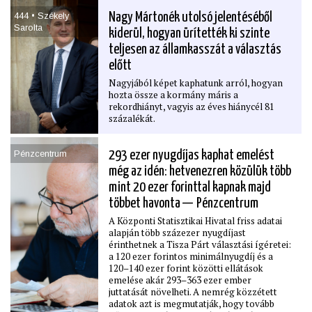
444 • Székely
Nagy Mártonék utolsó jelentéséből
Sarolta
kiderül, hogyan ürítették ki szinte
teljesen az államkasszát a választás
előtt
Nagyjából képet kaphatunk arról, hogyan
hozta össze a kormány máris a
rekordhiányt, vagyis az éves hiánycél 81
százalékát.
Pénzcentrum
293 ezer nyugdíjas kaphat emelést
még az idén: hetvenezren közülük több
mint 20 ezer forinttal kapnak majd
többet havonta — Pénzcentrum
A Központi Statisztikai Hivatal friss adatai
alapján több százezer nyugdíjast
érinthetnek a Tisza Párt választási ígéretei:
a 120 ezer forintos minimálnyugdíj és a
120–140 ezer forint közötti ellátások
emelése akár 293–363 ezer ember
juttatását növelheti. A nemrég közzétett
adatok azt is megmutatják, hogy tovább