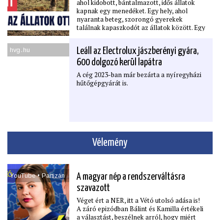
ahol kidobott, bántalmazott, idős állatok
kapnak egy menedéket. Egy hely, ahol
nyaranta beteg, szorongó gyerekek
találnak kapaszkodót az állatok között. Egy
hely, amit két ember a saját életéből,
pénzéből és szeretetéből épített fel.
hvg․hu
Leáll az Electrolux jászberényi gyára,
És egy hely, amit kinézett magának a NER.
600 dolgozó kerül lapátra
Ugyanis a környéken már épülnek a NER-
es luxusbirtokok és a közpénz milliárdos
A cég 2023-ban már bezárta a nyíregyházi
Jászai Gellértnek most kell az ő földjük is.
hűtőgépgyárát is.
Mivel nem adták neki oda, ezért most
tönkreteszi őket.
Utolsó erejével még lecsap a NER a
lómenhelyre, végrehajtást kért az épületük
lebontására
(24.hu — Kozák Dániel)
Vélemény
YouTube • Partizán
A magyar nép a rendszerváltásra
szavazott
Véget ért a NER, itt a Vétó utolsó adása is!
A záró epizódban Bálint és Kamilla értékeli
a választást, beszélnek arról, hogy miért