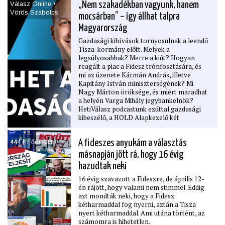
Válasz Online •
„Nem szakadékban vagyunk, hanem
Vörös Szabolcs
mocsárban” – így állhat talpra
Magyarország
Gazdasági kihívások tornyosulnak a leendő
Tisza-kormány előtt. Melyek a
legsúlyosabbak? Merre a kiút? Hogyan
reagált a piac a Fidesz trónfosztására, és
mi az üzenete Kármán András, illetve
Kapitány István miniszterségének? Mi
Nagy Márton öröksége, és miért maradhat
a helyén Varga Mihály jegybankelnök?
HetiVálasz podcastunk ezúttal gazdasági
kibeszélő, a HOLD Alapkezelő két
szakértőjével: Szabó Balázs
vezérigazgatóval és Móricz Dániel
444 • Fődi Kitti
A ﬁdeszes anyukám a választás
befektetési igazgatóval. A műsorvezető
Vörös Szabolcs.
másnapján jött rá, hogy 16 évig
hazudtak neki
16 évig szavazott a Fideszre, de április 12-
én rájött, hogy valami nem stimmel. Eddig
azt mondták neki, hogy a Fidesz
kétharmaddal fog nyerni, aztán a Tisza
nyert kétharmaddal. Ami utána történt, az
számomra is hihetetlen.