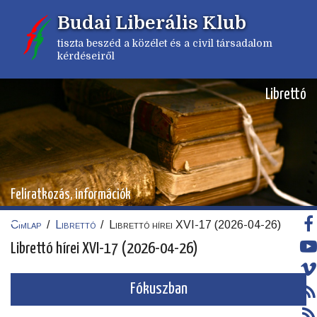
Ugrás
Budai Liberális Klub
a
tartalomra
tiszta beszéd a közélet és a civil társadalom
kérdéseiről
Librettó
Feliratkozás, információk
Címlap
/
Librettó
/
Librettó hírei XVI-17 (2026-04-26)
Morzsa
Librettó hírei XVI-17 (2026-04-26)
Fókuszban