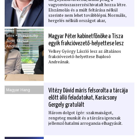
vagyonvisszaszerzési hivatalt hozza létre.
Elszámolás és a múlt feltárása nélkül
szerinte nem lehet továbblépni. Normális,
hergelés nélküli országot akar,
mértéktartó hatalomgyakorlást ígér.
Politikusként nem indít új műsort, inkább a
telex • Presinszky
Magyar Péter kabinetfőnöke a Tisza
hatékony kormányzás motorjának készül.
Judit, Mizsur
egyik frakcióvezető-helyettese lesz
András
Velkey György László lesz az általános
frakcióvezető-helyettese Bujdosó
Andreának.
Magyar Hang
Vitézy Dávid máris felsorolta a tárcája
előtt álló feladatokat, Karácsony
Gergely gratulált
Három dolgot ígér: szakmaiságot,
rengeteg munkát és a tárcára igencsak
jellemző hatalmi arrogancia elhagyását.