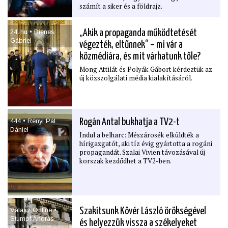
számít a siker és a földrajz.
24․hu • Dienes
„Akik a propaganda működtetését
Gábriel
végezték, eltűnnek“ – mi vár a
közmédiára, és mit várhatunk tőle?
Mong Attilát és Polyák Gábort kérdeztük az
új közszolgálati média kialakításáról.
444 • Rényi Pál
Rogán Antal bukhatja a TV2-t
Dániel
Indul a belharc: Mészárosék elküldték a
hírigazgatót, aki tíz évig gyártotta a rogáni
propagandát. Szalai Vivien távozásával új
korszak kezdődhet a TV2-ben.
Válasz Online •
Szakítsunk Kövér László örökségével
Stumpf András
és helyezzük vissza a székelyeket