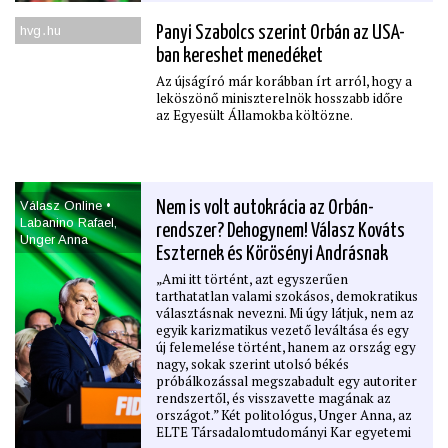
hvg․hu
Panyi Szabolcs szerint Orbán az USA-
ban kereshet menedéket
Az újságíró már korábban írt arról, hogy a
leköszönő miniszterelnök hosszabb időre
az Egyesült Államokba költözne.
Válasz Online •
Nem is volt autokrácia az Orbán-
Labanino Rafael,
rendszer? Dehogynem! Válasz Kováts
Unger Anna
Eszternek és Körösényi Andrásnak
„Ami itt történt, azt egyszerűen
tarthatatlan valami szokásos, demokratikus
választásnak nevezni. Mi úgy látjuk, nem az
egyik karizmatikus vezető leváltása és egy
új felemelése történt, hanem az ország egy
nagy, sokak szerint utolsó békés
próbálkozással megszabadult egy autoriter
rendszertől, és visszavette magának az
országot.” Két politológus, Unger Anna, az
ELTE Társadalomtudományi Kar egyetemi