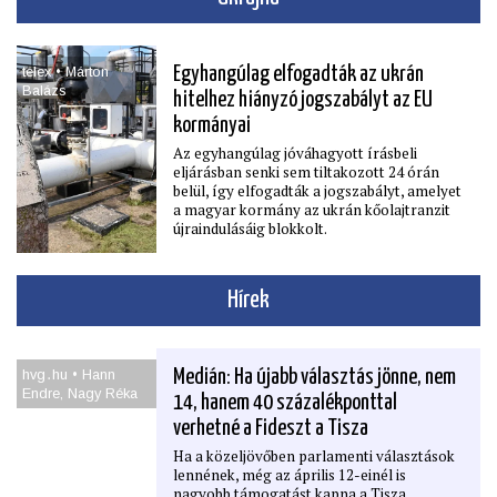
telex • Márton
Egyhangúlag elfogadták az ukrán
Balázs
hitelhez hiányzó jogszabályt az EU
kormányai
Az egyhangúlag jóváhagyott írásbeli
eljárásban senki sem tiltakozott 24 órán
belül, így elfogadták a jogszabályt, amelyet
a magyar kormány az ukrán kőolajtranzit
újraindulásáig blokkolt.
Hírek
hvg․hu • Hann
Medián: Ha újabb választás jönne, nem
Endre, Nagy Réka
14, hanem 40 százalékponttal
verhetné a Fideszt a Tisza
Ha a közeljövőben parlamenti választások
lennének, még az április 12-einél is
nagyobb támogatást kapna a Tisza.