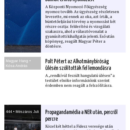
A Központi Nyomozó Főügyészség
nyomoz tovább. Az ügyészség részletesen
levezette, mi ennek az oka, azt írták, a
büntetőeljárási törvény a nyomozást két
részre osztja: felderítési és vizsgálati
szakaszra, ahol a választóvonalat a
gyanúsítotti kihallgatás jelenti. Eső után
köpönyeg, reagált Magyar Péter a
döntésre.
Magyar Hang •
Polt Pétert az Alkotmánybíróság
Kósa András
ülésén szólították fel lemondásra
A „rendkívül feszült hangulatú ülésen” a
testület elnöke információink szerint
érdemben nem reagált a felszólításra.
444 • Mészáros Juli
Propagandamédia a NER után, percről
percre
Közel két héttel a Fidesz veresége után