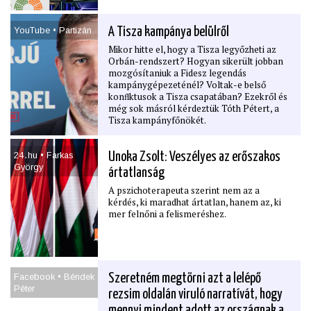
YouTube • Partizán
A Tisza kampánya belülről
Mikor hitte el, hogy a Tisza legyőzheti az
Orbán-rendszert? Hogyan sikerült jobban
mozgósítaniuk a Fidesz legendás
kampánygépezeténél? Voltak-e belső
konﬂktusok a Tisza csapatában? Ezekről és
még sok másról kérdeztük Tóth Pétert, a
Tisza kampányfőnökét.
24․hu • Farkas
Unoka Zsolt: Veszélyes az erőszakos
György
ártatlanság
A pszichoterapeuta szerint nem az a
kérdés, ki maradhat ártatlan, hanem az, ki
mer felnőni a felismeréshez.
Facebook • Béndek
Szeretném megtörni azt a lelépő
Péter
rezsim oldalán viruló narratívát, hogy
mennyi mindent adott az országnak a