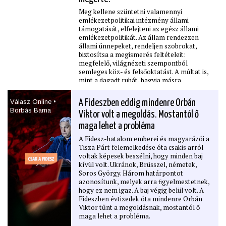
az új kormány teendőiről.
Meg kellene szüntetni valamennyi
emlékezetpolitikai intézmény állami
támogatását, elfelejteni az egész állami
emlékezetpolitikát. Az állam rendezzen
állami ünnepeket, rendeljen szobrokat,
biztosítsa a megismerés feltételeit:
megfelelő, világnézeti szempontból
semleges köz- és felsőoktatást. A múltat is,
mint a dagadt ruhát, hagyja másra.
Válasz Online •
A Fideszben eddig mindenre Orbán
Borbás Barna
Viktor volt a megoldás. Mostantól ő
maga lehet a probléma
A Fidesz-hatalom emberei és magyarázói a
Tisza Párt felemelkedése óta csakis arról
voltak képesek beszélni, hogy minden baj
kívül volt. Ukránok, Brüsszel, németek,
Soros György. Három határpontot
azonosítunk, melyek arra ﬁgyelmeztetnek,
hogy ez nem igaz. A baj végig belül volt. A
Fideszben évtizedek óta mindenre Orbán
Viktor tűnt a megoldásnak, mostantól ő
maga lehet a probléma.