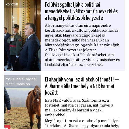
kihátrált volna a Nemzeti Tudósképző
kontroll
Felülvizsgálhatják a politikai
Akadémia ﬁnanszírozásából
(Qubit —
menedékeket: változhat Gruevszki és
Bodnár Zsolt)
a lengyel politikusok helyzete
A kormányváltás után újra napirendre
került azoknak a külföldi politikusoknak az
ügye, akik Magyarországon kaptak
menedékjogot, miközben hazájukban
büntetőeljárás vagy jogerős ítélet vár rájuk.
A Tisza Párt vezetése jelezte:
felülvizsgálják a korábbi döntéseket, ami
akár a menekültstátusz visszavonásához és
kiadatási eljárásokhoz is vezethet.
YouTube • Radnai
El akarják venni az állatok otthonát! —
Márk Hivatalos
A Dharma állatmenhely a NER karmai
között
Ez a NER valódi arca. Számomra ez a
történet mutatja be igazán, mit művel a
maﬃakormány és barátai a vidéki
emberekkel.
Meglátogattam ezt a csodaszép menhelyet
Törekiben. A Dharma egy olyan csoda hely,