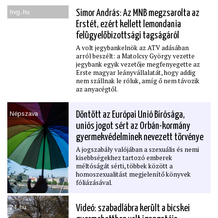
hvg․hu
Simor András: Az MNB megzsarolta az
Erstét, ezért kellett lemondania
felügyelőbizottsági tagságáról
A volt jegybankelnök az ATV adásában
arról beszélt: a Matolcsy György vezette
jegybank egyik vezetője megfenyegette az
Erste magyar leányvállalatát, hogy addig
nem szállnak le róluk, amíg ő nem távozik
az anyacégtől.
Népszava
Döntött az Európai Unió Bírósága,
uniós jogot sért az Orbán-kormány
gyermekvédelminek nevezett törvénye
A jogszabály valójában a szexuális és nemi
kisebbségekhez tartozó emberek
méltóságát sérti, többek között a
homoszexualitást megjelenítő könyvek
fóliázásával.
24․hu
Videó: szabadlábra került a bicskei