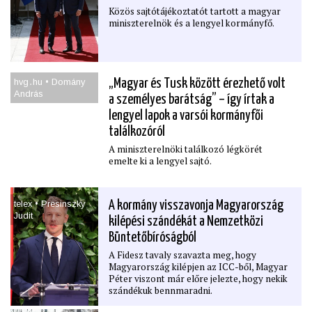
Közös sajtótájékoztatót tartott a magyar
miniszterelnök és a lengyel kormányfő.
hvg․hu • Domány
„Magyar és Tusk között érezhető volt
András
a személyes barátság” – így írtak a
lengyel lapok a varsói kormányfői
találkozóról
A miniszterelnöki találkozó légkörét
emelte ki a lengyel sajtó.
telex • Presinszky
A kormány visszavonja Magyarország
Judit
kilépési szándékát a Nemzetközi
Büntetőbíróságból
A Fidesz tavaly szavazta meg, hogy
Magyarország kilépjen az ICC-ből, Magyar
Péter viszont már előre jelezte, hogy nekik
szándékuk bennmaradni.