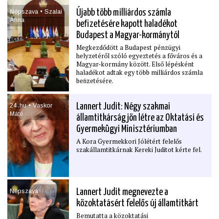
Népszava • Szalai
Újabb több milliárdos számla
Anna
beﬁzetésére kapott haladékot
Budapest a Magyar-kormánytól
Megkezdődött a Budapest pénzügyi
helyzetéről szóló egyeztetés a főváros és a
Magyar-kormány között. Első lépésként
haladékot adtak egy több milliárdos számla
beﬁzetésére.
24․hu • Vaskor
Lannert Judit: Négy szakmai
Máté
államtitkárság jön létre az Oktatási és
Gyermekügyi Minisztériumban
A Kora Gyermekkori Jólétért felelős
szakállamtitkárnak Kereki Juditot kérte fel.
Népszava
Lannert Judit megnevezte a
közoktatásért felelős új államtitkárt
Bemutatta a közoktatási