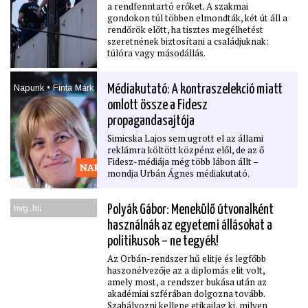
a rendfenntartó erőket. A szakmai
gondokon túl többen elmondták, két út áll a
rendőrök előtt, ha tisztes megélhetést
szeretnének biztosítani a családjuknak:
túlóra vagy másodállás.
Napunk • Finta Márk
Médiakutató: A kontraszelekció miatt
omlott össze a Fidesz
propagandasajtója
Simicska Lajos sem ugrott el az állami
reklámra költött közpénz elől, de az ő
Fidesz-médiája még több lábon állt –
mondja Urbán Ágnes médiakutató.
hvg․hu
Polyák Gábor: Menekülő útvonalként
használnák az egyetemi állásokat a
politikusok – ne tegyék!
Az Orbán-rendszer hű elitje és legfőbb
haszonélvezője az a diplomás elit volt,
amely most, a rendszer bukása után az
akadémiai szférában dolgozna tovább.
Szabályozni kellene etikailag ki, milyen