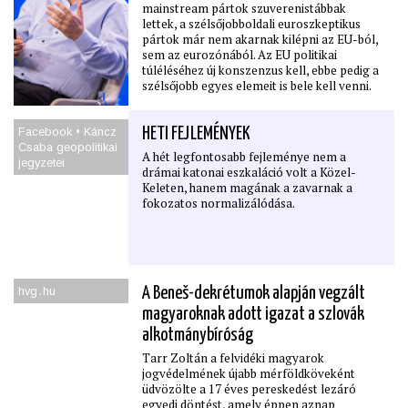
mainstream pártok szuverenistábbak
lettek, a szélsőjobboldali euroszkeptikus
pártok már nem akarnak kilépni az EU-ból,
sem az eurozónából. Az EU politikai
túléléséhez új konszenzus kell, ebbe pedig a
szélsőjobb egyes elemeit is bele kell venni.
Facebook • Káncz
HETI FEJLEMÉNYEK
Csaba geopolitikai
A hét legfontosabb fejleménye nem a
jegyzetei
drámai katonai eszkaláció volt a Közel-
Keleten, hanem magának a zavarnak a
fokozatos normalizálódása.
hvg․hu
A Beneš-dekrétumok alapján vegzált
magyaroknak adott igazat a szlovák
alkotmánybíróság
Tarr Zoltán a felvidéki magyarok
jogvédelmének újabb mérföldköveként
üdvözölte a 17 éves pereskedést lezáró
egyedi döntést, amely éppen aznap