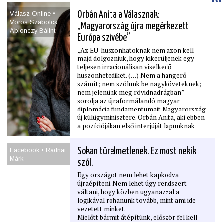
Válasz Online •
Orbán Anita a Válasznak:
Vörös Szabolcs,
„Magyarország újra megérkezett
Ablonczy Bálint
Európa szívébe”
„Az EU-huszonhatoknak nem azon kell
majd dolgozniuk, hogy kikerüljenek egy
teljesen irracionálisan viselkedő
huszonhetediket. (…) Nem a hangerő
számít; nem szólunk be nagyköveteknek;
nem jelenünk meg rövidnadrágban” –
sorolja az újraformálandó magyar
diplomácia fundamentumait Magyarország
új külügyminisztere. Orbán Anita, aki ebben
a pozíciójában első interjúját lapunknak
adja, arról is beszél, hogyan és kikkel
szervezné újra a Szijjártó Péter által
Facebook • Radnai
Sokan türelmetlenek. Ez most nekik
lezüllesztett intézményt. Spoiler: még a
Márk
futsal csapattagság sem automatikus
szól.
kizáró ok! Miért döntött úgy a külügyből
Egy országot nem lehet kapkodva
való 2015-ös távozása után öt évvel, hogy
újraépíteni. Nem lehet úgy rendszert
az Orbán-kormány áldásával indul fontos
váltani, hogy közben ugyanazzal a
NATO-pozícióért? Hogyan és meddig
logikával rohanunk tovább, mint ami ide
rendezné a viszonyt Ukrajnával és
vezetett minket.
Szlovákiával? Mit mondott pontosan az
Mielőtt bármit átépítünk, először fel kell
első munkanapján bekéretett orosz