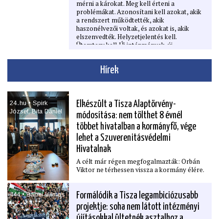
mérni a károkat. Meg kell érteni a
nagykövetnek, és lesz-e Orbán–Lavrov-
problémákat. Azonosítani kell azokat, akik
találkozó? Donald Trump EU-t ért
a rendszert működtették, akik
támadásai után mennyire őszinte az
haszonélvezői voltak, és azokat is, akik
atlantizmusa? Válaszok exkluzív
elszenvedték. Helyzetjelentés kell.
nagyinterjúnkban.
Ütemterv kell. Új intézmények, új
ellenőrzési mechanizmusok, valódi
demokratikus működés kell.
Hírek
Ezek nem nőnek ki egyik napról a másikra.
24․hu • Spirk
Elkészült a Tisza Alaptörvény-
József, Bita Dániel
módosítása: nem tölthet 8 évnél
többet hivatalban a kormányfő, vége
lehet a Szuverenitásvédelmi
Hivatalnak
A célt már régen megfogalmazták: Orbán
Viktor ne térhessen vissza a kormány élére.
444 • Bábel Vilmos
Formálódik a Tisza legambiciózusabb
projektje: soha nem látott intézményi
újításokkal ültetnék asztalhoz a