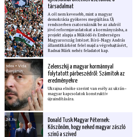
társadalmat
A cél nem kevesebb, mint a magyar
demokrácia gyökeres megújítása. Új
rendszerben csatornáznák be az alulról
jövő reformjavaslatokat a kormányzásba, a
projekt alapja a Működő és Emberséges
Magyarország Intézet. Bíró-Nagy András
államtitkárként felel majd a végrehajtásért,
Radnai Márk nehéz feladatot kap.
telex • Vida
Zelenszkij a magyar kormánnyal
Benjámin
folytatott párbeszédről: Számítok az
eredményekre
Ukrajna elnöke szerint van esély az ukrán–
magyar kapcsolatok konstruktív
újraindítására.
24․hu
Donald Tusk Magyar Péternek:
Köszönöm, hogy neked magyar zászló
színű a szíved