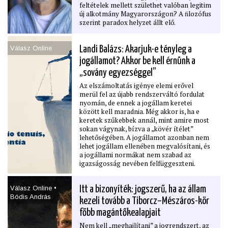
feltételek mellett születhet valóban legitim
új alkotmány Magyarországon? A ﬁlozófus
szerint paradox helyzet állt elő.
Válasz Online
Landi Balázs: Akarjuk-e tényleg a
jogállamot? Akkor be kell érnünk a
„sovány egyezséggel”
Az elszámoltatás igénye elemi erővel
merül fel az újabb rendszerváltó fordulat
nyomán, de ennek a jogállam keretei
között kell maradnia. Még akkor is, ha e
keretek szűkebbek annál, mint amire most
sokan vágynak, bízva a „kövér ítélet”
lehetőségében. A jogállamot azonban nem
lehet jogállam ellenében megvalósítani, és
a jogállami normákat nem szabad az
igazságosság nevében felfüggeszteni.
Landi Balázs jogász, egyetemi docens,
Sólyom László volt közvetlen munkatársa
Válasz Online •
Itt a bizonyíték: jogszerű, ha az állam
hozzászólása az elszámoltatás jogi
Bódis András
eszközeiről szóló vitához.
kezeli tovább a Tiborcz–Mészáros-kör
főbb magántőkealapjait
Nem kell „meghajlítani” a jogrendszert, az