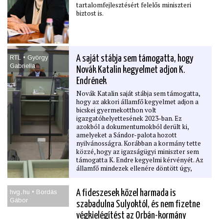
tartalomfejlesztésért felelős miniszteri
biztost is.
RTL • György
A saját stábja sem támogatta, hogy
Gabriella
Novák Katalin kegyelmet adjon K.
Endrének
Novák Katalin saját stábja sem támogatta,
hogy az akkori államfő kegyelmet adjon a
bicskei gyermekotthon volt
igazgatóhelyettesének 2023-ban. Ez
azokból a dokumentumokból derült ki,
amelyeket a Sándor-palota hozott
nyilvánosságra. Korábban a kormány tette
közzé, hogy az igazságügyi miniszter sem
támogatta K. Endre kegyelmi kérvényét. Az
államfő mindezek ellenére döntött úgy,
hogy elengedi a pedoﬁl főnökének falazó
helyettes büntetését. Magyar Péter
hvg․hu • Bordás
A ﬁdeszesek közel harmada is
felszólította Novák Katalint: valljon színt,
Gábor
hogy Orbán Viktor családjának utasítására,
szabadulna Sulyoktól, és nem ﬁzetne
vagy kérésére adott-e kegyelmet K.
végkielégítést az Orbán-kormány
Endrének.