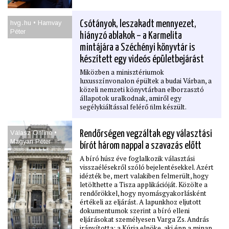
hvg․hu • Hamvay
Csótányok, leszakadt mennyezet,
Péter
hiányzó ablakok – a Karmelita
mintájára a Széchényi könyvtár is
készített egy videós épületbejárást
Miközben a minisztériumok
luxusszínvonalon épültek a budai Várban, a
közeli nemzeti könyvtárban elborzasztó
állapotok uralkodnak, amiről egy
segélykiáltással felérő ﬁlm készült.
Válasz Online •
Rendőrségen vegzáltak egy választási
Magyari Péter
bírót három nappal a szavazás előtt
A bíró húsz éve foglalkozik választási
visszaélésekről szóló bejelentésekkel. Azért
idézték be, mert valakiben felmerült, hogy
letölthette a Tisza applikációját. Közölte a
rendőrökkel, hogy nyomásgyakorlásként
értékeli az eljárást. A lapunkhoz eljutott
dokumentumok szerint a bíró elleni
eljárásokat személyesen Varga Zs. András
irányította: a Kúria elnöke, aki épp a minap