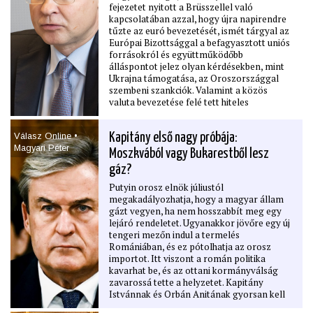
fejezetet nyitott a Brüsszellel való
kapcsolatában azzal, hogy újra napirendre
tűzte az euró bevezetését, ismét tárgyal az
Európai Bizottsággal a befagyasztott uniós
forrásokról és együttműködőbb
álláspontot jelez olyan kérdésekben, mint
Ukrajna támogatása, az Oroszországgal
szembeni szankciók. Valamint a közös
valuta bevezetése felé tett hiteles
lépésekhez továbbra is éveken át tartó
fegyelmezett felkészülésre, az ERM II-be
Válasz Online •
Kapitány első nagy próbája:
való belépésre, tartós költségvetési
Magyari Péter
konszolidációra és a maastrichti
Moszkvából vagy Bukarestből lesz
kritériumok teljesítésére lenne szükség –
gáz?
mondta a Portfolio-nak adott interjújában
Valdis Dombrovskis európai biztos. Szerinte
Putyin orosz elnök júliustól
biztatók a kilátások, hogy Magyarország
megakadályozhatja, hogy a magyar állam
hozzáférhessen a felfüggesztett uniós
gázt vegyen, ha nem hosszabbít meg egy
források jelentős részéhez, ha az új
lejáró rendeletet. Ugyanakkor jövőre egy új
kormány teljesíti a jogállamisággal, az
tengeri mezőn indul a termelés
audit- és kontrollrendszerekkel
Romániában, és ez pótolhatja az orosz
kapcsolatos vállalásait. Hozzátette, hogy
importot. Itt viszont a román politika
ezek a források érdemi támogatást
kavarhat be, és az ottani kormányválság
jelenthetnének a gazdasági növekedés és a
zavarossá tette a helyzetet. Kapitány
költségvetés számára is. Dombrovskis
Istvánnak és Orbán Anitának gyorsan kell
arról is beszélt, hogy az euró bevezetése
lépnie, hogy sima legyen az őszi fűtési