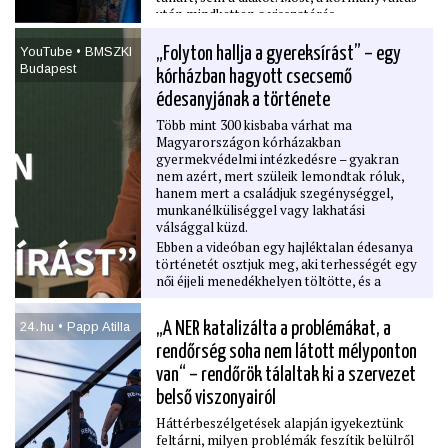
után mindketten a visszatérés
lehetőségéről beszélnek, mindketten a
közoktatásban képzelik el újra a jövőjüket.
YouTube • BMSZKI
„Folyton hallja a gyereksírást” – egy
A két tanár arról is beszélt Benyó Ritának,
Budapest
kórházban hagyott csecsemő
hogy a kirúgások, fenyegetések és
kényszerű pályaelhagyások nemcsak tanári
édesanyjának a története
traumát hagytak maguk után, hanem egy
Több mint 300 kisbaba várhat ma
öntudatosabb diák- és szülőgenerációt is.
Magyarországon kórházakban
gyermekvédelmi intézkedésre – gyakran
nem azért, mert szüleik lemondtak róluk,
hanem mert a családjuk szegénységgel,
munkanélküliséggel vagy lakhatási
válsággal küzd.
Ebben a videóban egy hajléktalan édesanya
történetét osztjuk meg, aki terhességét egy
női éjjeli menedékhelyen töltötte, és a
BMSZKI traumatudatos nőgyógyászati
rendelőjében kapott várandósgondozást.
24․hu • Papp Atilla
„A NER katalizálta a problémákat, a
rendőrség soha nem látott mélyponton
van“ – rendőrök tálaltak ki a szervezet
belső viszonyairól
Háttérbeszélgetések alapján igyekeztünk
feltárni, milyen problémák feszítik belülről