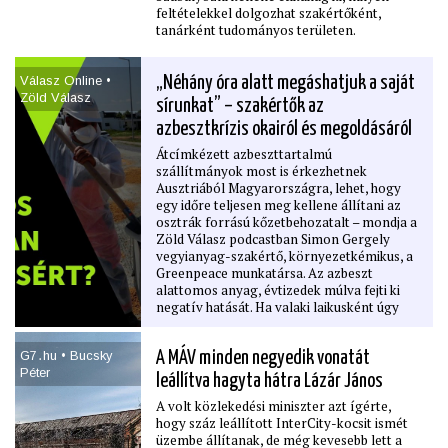
feltételekkel dolgozhat szakértőként,
tanárként tudományos területen.
Válasz Online •
„Néhány óra alatt megáshatjuk a saját
Zöld Válasz
sírunkat” – szakértők az
azbesztkrízis okairól és megoldásáról
Átcímkézett azbeszttartalmú
szállítmányok most is érkezhetnek
Ausztriából Magyarországra, lehet, hogy
egy időre teljesen meg kellene állítani az
osztrák forrású kőzetbehozatalt – mondja a
Zöld Válasz podcastban Simon Gergely
vegyianyag-szakértő, környezetkémikus, a
Greenpeace munkatársa. Az azbeszt
alattomos anyag, évtizedek múlva fejti ki
negatív hatását. Ha valaki laikusként úgy
látja, hogy a saját szennyezett portája előtt
gyorsan felveri és ellapátolja a kőzetet,
G7․hu • Bucsky
A MÁV minden negyedik vonatát
hiszen „Mi bajom lehet?”, nos, az lehet, hogy
Péter
pont az alatt a három-négy óra alatt ássa
leállítva hagyta hátra Lázár János
meg a saját sírját – ﬁgyelmeztet Ágoston
A volt közlekedési miniszter azt ígérte,
Csaba környezetvédelmi szakértő, a
hogy száz leállított InterCity-kocsit ismét
Környezetvédelmi Szolgáltatók és Gyártók
üzembe állítanak, de még kevesebb lett a
Szövetségének elnöke. Litkai Gergely