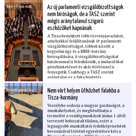
javíthatná a makrogazdasági stabilitást,
szezon.
erősíthetné a befektetői bizalmat, és
444 • Fődi Kitti
Az új parlamenti vizsgálóbizottságok
mélyíthetné Magyarország beágyazódását
nem bíróságok, de a TASZ szerint
az európai értékláncokba, ugyanakkor
mégis aránytalanul szigorú
ﬁgyelmeztetett: a jelenlegi geopolitikai
sokkok stagﬂációs kockázatokat okoznak
eszközöket kapnának
Európában, a kormányoknak pedig széles
A Tisza benyújtott több törvényjavaslatot,
körű fosszilisenergia-támogatások vagy a
amelyekkel felállítanának öt parlamenti
belső piacot tovább széttöredező nemzeti
vizsgálóbizottságot, többek között a
túlszabályozás helyett átmeneti és célzott
kegyelmi ügy és a MNB-botrány
intézkedésekkel kellene válaszolniuk.
kivizsgálására. A vizsgálóbizottságokat
hatalommal is felruháznák, a mulasztókat
pénzbüntetéssel és akár börtönnel is
fenyegetik. Csakhogy a TASZ szerint
aránytalan ez a fajta büntetés.
Privátbankár․hu
Nem várt helyen ütközhet falakba a
Tisza-kormány
Veszélybe sodorja a magyar gazdaságot, a
munkahelyeket, és megbéníthatja a
termelést a vendégmunkások június 1-jétől
tervezett behozatali tilalma, ezért a
legnagyobb munkáltatói érdekképviseletek
bevonásával történő egyeztetésre kéri a