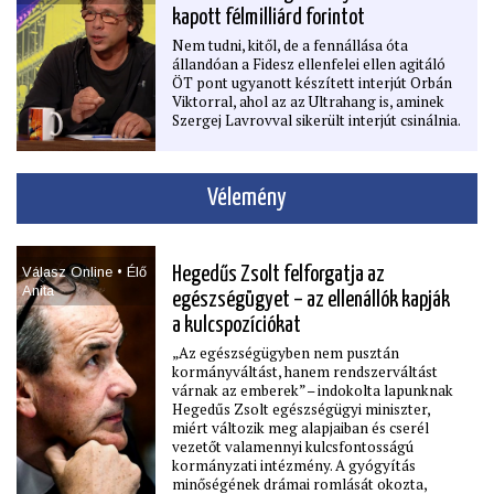
kapott félmilliárd forintot
Nem tudni, kitől, de a fennállása óta
állandóan a Fidesz ellenfelei ellen agitáló
ÖT pont ugyanott készített interjút Orbán
Viktorral, ahol az az Ultrahang is, aminek
Szergej Lavrovval sikerült interjút csinálnia.
Vélemény
Válasz Online • Élő
Hegedűs Zsolt felforgatja az
Anita
egészségügyet – az ellenállók kapják
a kulcspozíciókat
„Az egészségügyben nem pusztán
kormányváltást, hanem rendszerváltást
várnak az emberek” – indokolta lapunknak
Hegedűs Zsolt egészségügyi miniszter,
miért változik meg alapjaiban és cserél
vezetőt valamennyi kulcsfontosságú
kormányzati intézmény. A gyógyítás
minőségének drámai romlását okozta,