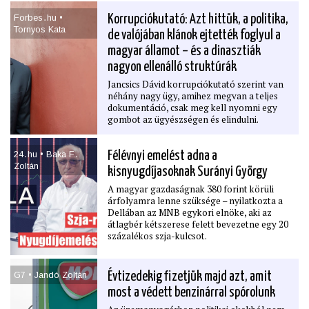
alapján Orbán soha többé nem lehet már
miniszterelnök?
Forbes․hu •
Korrupciókutató: Azt hittük, a politika,
• Melyik ﬁdeszes propagandatermék lesz a
Tornyos Kata
de valójában klánok ejtették foglyul a
következő a sorban, miután a Metropol
nyomtatását már felfüggesztették?
magyar államot – és a dinasztiák
• Miért volt sikeres Magyar Péter első
nagyon ellenálló struktúrák
külföldi miniszterelnöki útja
Jancsics Dávid korrupciókutató szerint van
Lengyelországban és Ausztriában?
néhány nagy ügy, amihez megvan a teljes
dokumentáció, csak meg kell nyomni egy
gombot az ügyészségen és elindulni.
24․hu • Baka F․
Félévnyi emelést adna a
Zoltán
kisnyugdíjasoknak Surányi György
A magyar gazdaságnak 380 forint körüli
árfolyamra lenne szüksége – nyilatkozta a
Dellában az MNB egykori elnöke, aki az
átlagbér kétszerese felett bevezetne egy 20
százalékos szja-kulcsot.
G7 • Jandó Zoltán
Évtizedekig ﬁzetjük majd azt, amit
most a védett benzinárral spórolunk