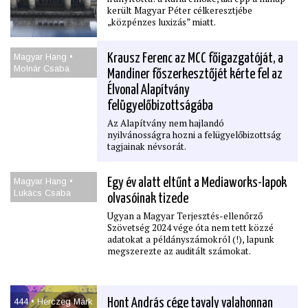
került Magyar Péter célkeresztjébe
„közpénzes luxizás” miatt.
Magyar Hang •
Krausz Ferenc az MCC főigazgatóját, a
Molnár Csaba
Mandiner főszerkesztőjét kérte fel az
Élvonal Alapítvány
felügyelőbizottságába
Az Alapítvány nem hajlandó
nyilvánosságra hozni a felügyelőbizottság
tagjainak névsorát.
Magyar Hang •
Egy év alatt eltűnt a Mediaworks-lapok
Lukács Csaba
olvasóinak tizede
Ugyan a Magyar Terjesztés-ellenőrző
Szövetség 2024 vége óta nem tett közzé
adatokat a példányszámokról (!), lapunk
megszerezte az auditált számokat.
444 • Herczeg Márk
Hont András cége tavaly valahonnan