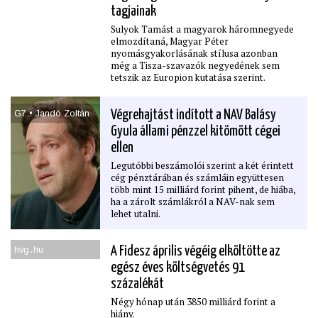
tagjainak
Sulyok Tamást a magyarok háromnegyede
elmozdítaná, Magyar Péter
nyomásgyakorlásának stílusa azonban
még a Tisza-szavazók negyedének sem
tetszik az Europion kutatása szerint.
G7 • Jandó Zoltán
Végrehajtást indított a NAV Balásy
Gyula állami pénzzel kitömött cégei
ellen
Legutóbbi beszámolói szerint a két érintett
cég pénztárában és számláin együttesen
több mint 15 milliárd forint pihent, de hiába,
ha a zárolt számlákról a NAV-nak sem
lehet utalni.
hvg․hu
A Fidesz április végéig elköltötte az
egész éves költségvetés 91
százalékát
Négy hónap után 3850 milliárd forint a
hiány.