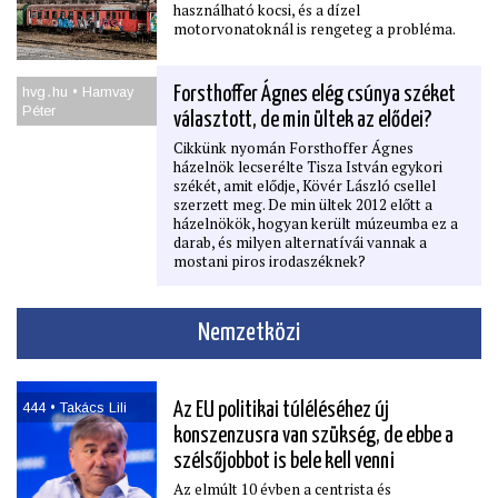
használható kocsi, és a dízel
műsora a hazai vegyianyag-szennyezések
motorvonatoknál is rengeteg a probléma.
történetében példátlan nyugat-
magyarországi azbesztkrízisről.
hvg․hu • Hamvay
Forsthoffer Ágnes elég csúnya széket
Péter
választott, de min ültek az elődei?
Cikkünk nyomán Forsthoffer Ágnes
házelnök lecserélte Tisza István egykori
székét, amit elődje, Kövér László csellel
szerzett meg. De min ültek 2012 előtt a
házelnökök, hogyan került múzeumba ez a
darab, és milyen alternatívái vannak a
mostani piros irodaszéknek?
Nemzetközi
444 • Takács Lili
Az EU politikai túléléséhez új
konszenzusra van szükség, de ebbe a
szélsőjobbot is bele kell venni
Az elmúlt 10 évben a centrista és