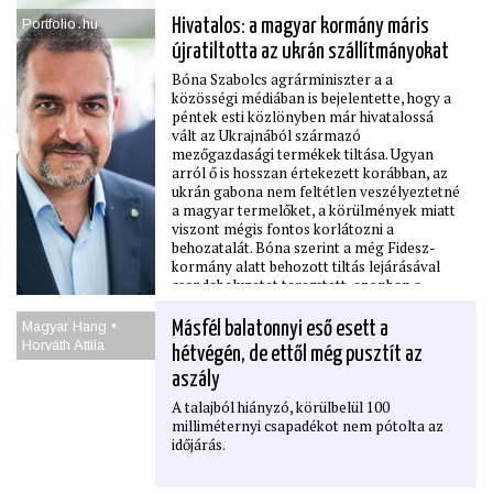
augusztus 31-i határidő közeledtével egyre
Portfolio․hu
Hivatalos: a magyar kormány máris
kevesebb a mozgástér. A héten több mint
újratiltotta az ukrán szállítmányokat
húsz bizottsági szakértő érkezett
Budapestre a helyzet felmérésére, Magyar
Bóna Szabolcs agrárminiszter a a
Péter pedig a jövő héten Brüsszelben írhat
közösségi médiában is bejelentette, hogy a
alá politikai megállapodást Ursula von der
péntek esti közlönyben már hivatalossá
Leyennel az uniós források
vált az Ukrajnából származó
felszabadításának menetrendjéről. A
mezőgazdasági termékek tiltása. Ugyan
tárgyalási csomag azonban jóval túlmutat a
arról ő is hosszan értekezett korábban, az
pénzügyi kérdéseken: a jogállamisági
ukrán gabona nem feltétlen veszélyeztetné
feltételek, az Erasmus+ kizárás rendezése,
a magyar termelőket, a körülmények miatt
az Európai Ügyészséghez való csatlakozás
viszont mégis fontos korlátozni a
és a napi egymillió eurós menekültügyi
behozatalát. Bóna szerint a még Fidesz-
bírság ügye egyaránt a megbeszélések
kormány alatt behozott tiltás lejárásával
tárgyát képezi.
csapdahelyzetet teremtett, azonban a
helyzet felismerése után gyorsan
visszaállították a tiltásokat
Magyar Hang •
Másfél balatonnyi eső esett a
Horváth Attila
hétvégén, de ettől még pusztít az
aszály
A talajból hiányzó, körülbelül 100
milliméternyi csapadékot nem pótolta az
időjárás.