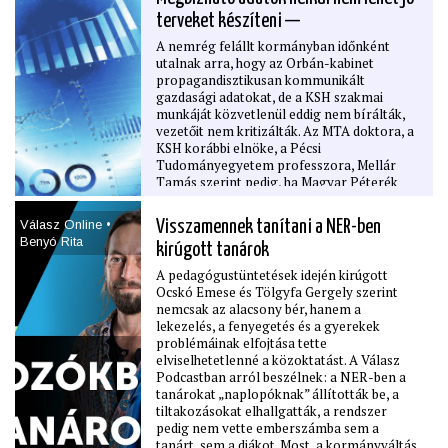
terveket készíteni —
A nemrég felállt kormányban időnként
utalnak arra, hogy az Orbán-kabinet
propagandisztikusan kommunikált
gazdasági adatokat, de a KSH szakmai
munkáját közvetlenül eddig nem bírálták,
vezetőit nem kritizálták. Az MTA doktora, a
KSH korábbi elnöke, a Pécsi
Tudományegyetem professzora, Mellár
Tamás szerint pedig, ha Magyar Péterék
csapata megbízható adatokhoz szeretne
jutni, akkor lépniük kell.
Válasz Online •
Visszamennek tanítani a NER-ben
Benyó Rita
kirúgott tanárok
A pedagógustüntetések idején kirúgott
Ocskó Emese és Tölgyfa Gergely szerint
nemcsak az alacsony bér, hanem a
lekezelés, a fenyegetés és a gyerekek
problémáinak elfojtása tette
elviselhetetlenné a közoktatást. A Válasz
Podcastban arról beszélnek: a NER-ben a
tanárokat „naplopóknak” állították be, a
tiltakozásokat elhallgatták, a rendszer
pedig nem vette emberszámba sem a
tanárt, sem a diákot. Most, a kormányváltás