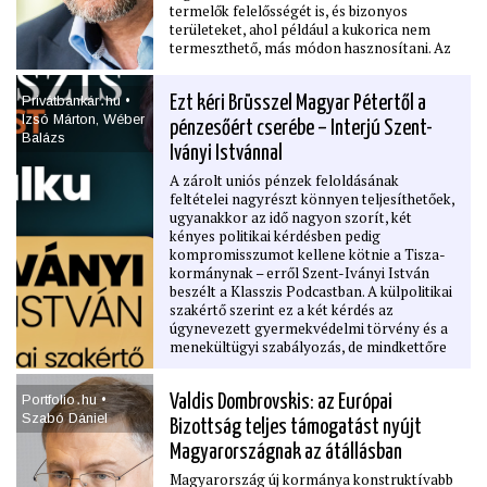
termelők felelősségét is, és bizonyos
területeket, ahol például a kukorica nem
termeszthető, más módon hasznosítani. Az
új tárcavezető az Agrárszektornak adott
monstre interjújában beszélt a
Privátbankár․hu •
Ezt kéri Brüsszel Magyar Pétertől a
politikamentes agrárkamaráról, a külföldi
Izsó Márton, Wéber
munkaerő kérdéséről, az élelmiszeripar és
pénzesőért cserébe – Interjú Szent-
Balázs
a magyar termékek versenyképességéről,
Iványi Istvánnal
valamint a méhlegelők fontosságáról is.
A zárolt uniós pénzek feloldásának
feltételei nagyrészt könnyen teljesíthetőek,
ugyanakkor az idő nagyon szorít, két
kényes politikai kérdésben pedig
kompromisszumot kellene kötnie a Tisza-
kormánynak – erről Szent-Iványi István
beszélt a Klasszis Podcastban. A külpolitikai
szakértő szerint ez a két kérdés az
úgynevezett gyermekvédelmi törvény és a
menekültügyi szabályozás, de mindkettőre
létezik vállalható megoldás. Mint
fogalmazott, az új magyar kormánynak
Portfolio․hu •
Valdis Dombrovskis: az Európai
még „kegyelmi időszaka” van Brüsszelben,
Szabó Dániel
ez azonban nem korlátlan.
Bizottság teljes támogatást nyújt
Magyarországnak az átállásban
Magyarország új kormánya konstruktívabb