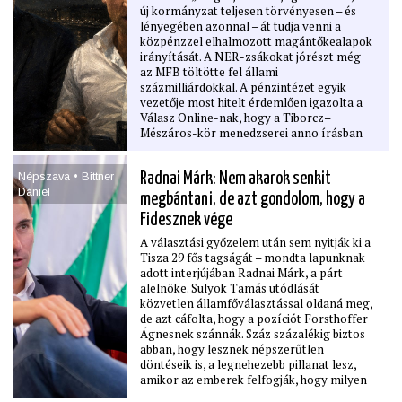
új kormányzat teljesen törvényesen – és
lényegében azonnal – át tudja venni a
közpénzzel elhalmozott magántőkealapok
irányítását. A NER-zsákokat jórészt még
az MFB töltötte fel állami
százmilliárdokkal. A pénzintézet egyik
vezetője most hitelt érdemlően igazolta a
Válasz Online-nak, hogy a Tiborcz–
Mészáros-kör menedzserei anno írásban
elfogadták: jogszabályváltozás esetén akár
át is adják az érintett magántőkealapok
Népszava • Bittner
Radnai Márk: Nem akarok senkit
irányítási jogait. Amennyiben a Magyar-
Dániel
kormány él a lehetőséggel, az állam –
megbántani, de azt gondolom, hogy a
átmenetileg – luxusszállodák, tőzsdei cégek
Fidesznek vége
és gigantikus földterületek aktív
(társ)tulajdonosává válhat.
A választási győzelem után sem nyitják ki a
Tisza 29 fős tagságát – mondta lapunknak
adott interjújában Radnai Márk, a párt
alelnöke. Sulyok Tamás utódlását
közvetlen államfőválasztással oldaná meg,
de azt cáfolta, hogy a pozíciót Forsthoffer
Ágnesnek szánnák. Száz százalékig biztos
abban, hogy lesznek népszerűtlen
döntéseik is, a legnehezebb pillanat lesz,
amikor az emberek felfogják, hogy milyen
helyzetben van az ország. Interjú.