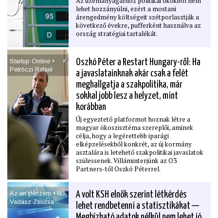
Az üzemanyagárhoz politikai okokból nem
lehet hozzányúlni, ezért a mostani
árengedmény költségeit szétporlasztják a
következő évekre, pufferként használva az
ország stratégiai tartalékát.
Startup Online •
Oszkó Péter a Restart Hungary-ről: Ha
Petróczi Rafael
a javaslatainknak akár csak a felét
meghallgatja a szakpolitika, már
sokkal jobb lesz a helyzet, mint
korábban
Új egyeztető platformot hoznak létre a
magyar ökoszisztéma szereplői, aminek
célja, hogy a legérettebb iparági
elképzelésekből konkrét, az új kormány
asztalára is letehető szakpolitikai javaslatok
szülessenek. Villáminterjúnk az O3
Partners-től Oszkó Péterrel.
Az én pénzem • N․
A volt KSH elnök szerint létkérdés
Vadász Zsuzsa
lehet rendbetenni a statisztikákat —
Megbízható adatok nélkül nem lehet jó