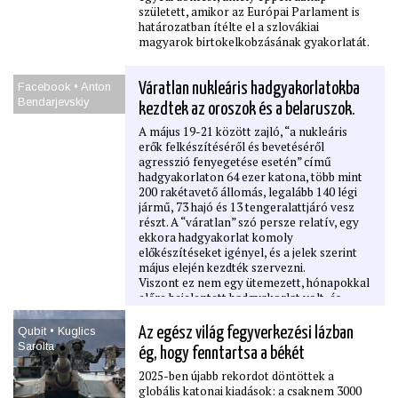
született, amikor az Európai Parlament is
határozatban ítélte el a szlovákiai
magyarok birtokelkobzásának gyakorlatát.
Facebook • Anton
Váratlan nukleáris hadgyakorlatokba
Bendarjevskiy
kezdtek az oroszok és a belaruszok.
A május 19-21 között zajló, “a nukleáris
erők felkészítéséről és bevetéséről
agresszió fenyegetése esetén” című
hadgyakorlaton 64 ezer katona, több mint
200 rakétavető állomás, legalább 140 légi
jármű, 73 hajó és 13 tengeralattjáró vesz
részt. A “váratlan” szó persze relatív, egy
ekkora hadgyakorlat komoly
előkészítéseket igényel, és a jelek szerint
május elején kezdték szervezni.
Viszont ez nem egy ütemezett, hónapokkal
előre bejelentett hadgyakorlat volt, és
ezért a jelentősége messze túlmutat a
szokásos katonai kiképzéseken.
Qubit • Kuglics
Az egész világ fegyverkezési lázban
Sarolta
ég, hogy fenntartsa a békét
2025-ben újabb rekordot döntöttek a
globális katonai kiadások: a csaknem 3000