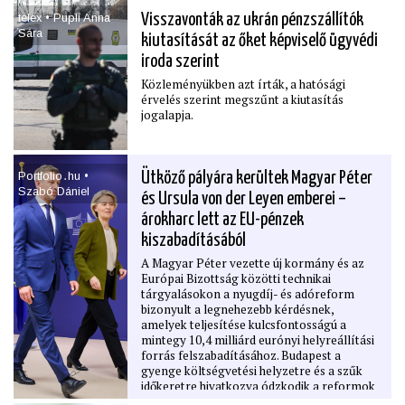
telex • Pupli Anna
Visszavonták az ukrán pénzszállítók
Sára
kiutasítását az őket képviselő ügyvédi
iroda szerint
Közleményükben azt írták, a hatósági
érvelés szerint megszűnt a kiutasítás
jogalapja.
Portfolio․hu •
Ütköző pályára kerültek Magyar Péter
Szabó Dániel
és Ursula von der Leyen emberei –
árokharc lett az EU-pénzek
kiszabadításából
A Magyar Péter vezette új kormány és az
Európai Bizottság közötti technikai
tárgyalásokon a nyugdíj- és adóreform
bizonyult a legnehezebb kérdésnek,
amelyek teljesítése kulcsfontosságú a
mintegy 10,4 milliárd eurónyi helyreállítási
forrás felszabadításához. Budapest a
gyenge költségvetési helyzetre és a szűk
időkeretre hivatkozva ódzkodik a reformok
gyors végrehajtásától, miközben az