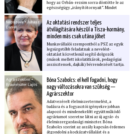
hogy az Orbán-rezsim sorra döntötte le az
egészségügy „irányítótornyait”. Mindet
újraépítik, és újakat, például minőségügyi
hatóságot hoznak létre a gyógyítás
Népszava • Juhász
Az oktatási rendszer teljes
színvonalának ellenőrzésére. Hat pontban
Dániel
mutatjuk be, hogy mi lesz az intézmények új
átvilágítására készül a Tisza-kormány,
funkciója és kik fogják vezetni ezeket, és
minden más csak utána jöhet
hogy megroggyantásukkal milyen károkat
okozott a leköszönő rendszer.
Munkavállalói szempontból a PSZ az egyik
legsürgetőbb feladatnak a nevelést-
oktatást közvetlenül segítő dolgozók
(mások mellett iskolatitkárok, pedagógiai
asszisztensek, dajkák) bérrendezését tartja.
Agrárszektorn •
Bóna Szabolcs: el kell fogadni, hogy
Braunmüller Lajos
nagy változásokra van szükség —
Agrárszektor
Adatvezérelt élelmiszertermelést, a
tudásra és a fogyasztói igényekre jobban
alapozó és mindenekelőtt együttműködő
agráriumot szeretne látni az új agrár- és
élelmiszergazdasági miniszter. Bóna
Szabolcs szerint az aszály kapcsán érdemes
átgondolni a kockázatvállalást és a