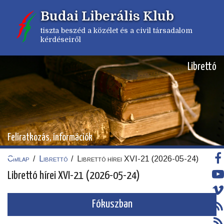
Ugrás
Budai Liberális Klub
a
tartalomra
tiszta beszéd a közélet és a civil társadalom
kérdéseiről
Librettó
Feliratkozás, információk
Címlap
/
Librettó
/
Librettó hírei XVI-21 (2026-05-24)
Morzsa
Librettó hírei XVI-21 (2026-05-24)
Fókuszban