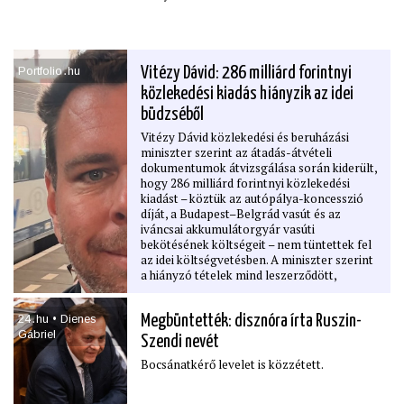
Portfolio․hu
Vitézy Dávid: 286 milliárd forintnyi
közlekedési kiadás hiányzik az idei
büdzséből
Vitézy Dávid közlekedési és beruházási
miniszter szerint az átadás-átvételi
dokumentumok átvizsgálása során kiderült,
hogy 286 milliárd forintnyi közlekedési
kiadást – köztük az autópálya-koncesszió
díját, a Budapest–Belgrád vasút és az
iváncsai akkumulátorgyár vasúti
bekötésének költségeit – nem tüntettek fel
az idei költségvetésben. A miniszter szerint
a hiányzó tételek mind leszerződött,
kötelezettségvállalással terhelt kiadások,
amelyeket azért hallgattak el, hogy a
24․hu • Dienes
Megbüntették: disznóra írta Ruszin-
választások előtt kedvezőbb hiányszámokat
Gábriel
mutathassanak. Vitézy a költségvetés
Szendi nevét
meghamisításának nevezi az esetet, és
Bocsánatkérő levelet is közzétett.
közölte, hogy a Pénzügyminisztériummal
közösen dolgoznak a központi büdzsé
valós helyzetének feltárásán.