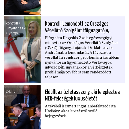
kontroll •
Kontroll: Lemondott az Országos
Unyatyinszki
Vérellátó Szolgálat főigazgatója,…
György
Elfogadta Hegedűs Zsolt egészségügyi
miniszter az Országos Vérellátó Szolgálat
(OVSZ) főigazgatójának, Dr. Matusovits
Andreának a lemondását. A távozást a
vérellátási rendszer problémáira korábban
nyilvánosan ﬁgyelmeztető Vérlovagok
üdvözölték, ugyanakkor a vérkészletek
problémája továbbra sem rendeződött
teljesen.
24․hu
Előállt az üzletasszony, aki leleplezte a
NER-feleségek luxuséletét
A tévéből is ismert ingatlanbefektető írta
Hadházy Ákos luxizásról szóló
bejegyzéseit.