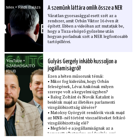
telex • Rédli Balázs
A szemünk láttára omlik össze a NER
Váratlan gyorsasággal esett szét az a
rendszer, amit Orbán Viktor 16 éven át
épített. Ebben a videóban azt mutatjuk be,
hogy a Tisza elsöprő győzelme után
hogyan porladnak szét a NER legfontosabb
tartópillérei.
YouTube •
Gulyás Gergely inkább kussoljon a
SZABADSAJTÓ
jogállamiságról!
KLUB
Ezen a héten műsorunk témái:
• Mikor fog kiderülni, hogy Orbán
feleségének, Lévai Anikónak milyen
szerepe volt a kegyelmi ügyben?
• Balog Zoltánt és Novák Katalint is
beidézik majd az illetékes parlamenti
vizsgálóbizottság ülésére?
• Matolcsy Györgyöt rendőrök viszik majd
az MNB-nél történt visszaéléseket feltáró
vizsgálóbizottság elé?
• Megfelel-e a jogállamiságnak az a
tervezett alkotmány-módosítás, ami