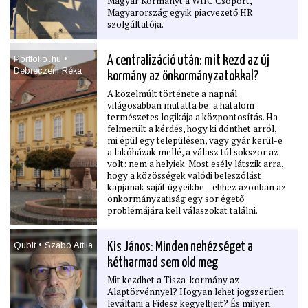
Magyar Kormányt a WHC Csoport,
Magyarország egyik piacvezető HR
szolgáltatója.
Portfolio․hu •
A centralizáció után: mit kezd az új
Debreczeni Réka
kormány az önkormányzatokkal?
A közelmúlt története a napnál
világosabban mutatta be: a hatalom
természetes logikája a központosítás. Ha
felmerült a kérdés, hogy ki dönthet arról,
mi épül egy településen, vagy gyár kerül-e
a lakóházak mellé, a válasz túl sokszor az
volt: nem a helyiek. Most esély látszik arra,
hogy a közösségek valódi beleszólást
kapjanak saját ügyeikbe – ehhez azonban az
önkormányzatiság egy sor égető
problémájára kell válaszokat találni.
Qubit • Szabó Attila
Kis János: Minden nehézséget a
kétharmad sem old meg
Mit kezdhet a Tisza-kormány az
Alaptörvénnyel? Hogyan lehet jogszerűen
leváltani a Fidesz kegyeltjeit? És milyen