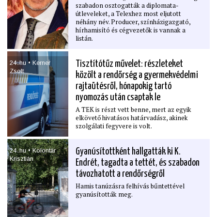
szabadon osztogatták a diplomata-
útleveleket, a Telexhez most eljutott
néhány név. Producer, színházigazgató,
hírhamisító és cégvezetők is vannak a
listán.
24․hu • Kerner
Tisztítótűz művelet: részleteket
Zsolt
közölt a rendőrség a gyermekvédelmi
rajtaütésről, hónapokig tartó
nyomozás után csaptak le
A TEK is részt vett benne, mert az egyik
elkövető hivatásos határvadász, akinek
szolgálati fegyvere is volt.
24․hu • Kolontár
Gyanúsítottként hallgatták ki K.
Krisztián
Endrét, tagadta a tettét, és szabadon
távozhatott a rendőrségről
Hamis tanúzásra felhívás bűntettével
gyanúsították meg.