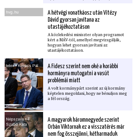
életére nézve, ezért az oktatásnak a
digitális biztonságra és az online zaklatásra
is ki kell térnie.
hvg․hu
A hétvégi vonatkáosz után Vitézy
Dávid gyorsan javítana az
utastájékoztatáson
A közlekedési miniszter olyan programot
kért a MÁV-tól, amellyel megvizsgálják,
hogyan lehet gyorsan javítani az
utastájékoztatáson.
telex • Kovács Pál
A Fidesz szerint nem oké a korábbi
kormányra mutogatni a vasút
problémái miatt
A volt kormánypárt szerint az új kormány
képtelen megoldani, hogy ne bénuljon meg
a fél ország.
Népszava • F․
A magyarok háromnegyede szerint
Szabó Kata
Orbán Viktornak ez a visszatérés már
nem fog összejönni, kétharmaduk