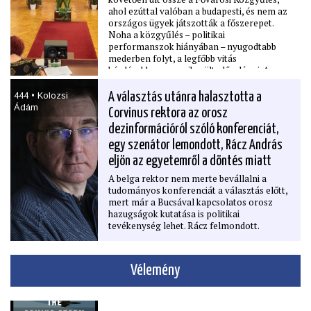
ahol ezúttal valóban a budapesti, és nem az
országos ügyek játszották a főszerepet.
Noha a közgyűlés – politikai
performanszok hiányában – nyugodtabb
mederben folyt, a legfőbb vitás
kérdésekben nem sikerült előrelépni. A
testület egyelőre leszavazta a taxis tarifák
27 százalékos emelését célzó, korábban
444 • Kolozsi
A választás utánra halasztotta a
nagy port kavaró javaslatot, és a
Ádám
Corvinus rektora az orosz
legnagyobb fővárosi tulajdonú cégek idei
dezinformációról szóló konferenciát,
üzleti terveit sem fogadták el. Az ülésen
emellett beszámolót tartott a budapesti
egy szenátor lemondott, Rácz András
rendőrfőkapitány, amiből kiderült, hogy
eljön az egyetemről a döntés miatt
drasztikusan csökkent egy sor
bűncselekmény, például az online
A belga rektor nem merte bevállalni a
bűncselekmények előfordulása, és
tudományos konferenciát a választás előtt,
mélypontra jutott a közúti balesetek száma
mert már a Bucsával kapcsolatos orosz
is. A Pride megszervezése ellen idén nem
hazugságok kutatása is politikai
emelt kifogást a rendőrség.
tevékenység lehet. Rácz felmondott.
Vélemény