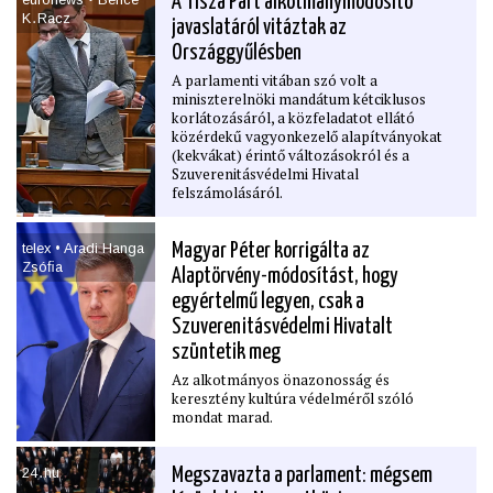
A Tisza Párt alkotmánymódosító
K․Racz
javaslatáról vitáztak az
Országgyűlésben
A parlamenti vitában szó volt a
miniszterelnöki mandátum kétciklusos
korlátozásáról, a közfeladatot ellátó
közérdekű vagyonkezelő alapítványokat
(kekvákat) érintő változásokról és a
Szuverenitásvédelmi Hivatal
felszámolásáról.
telex • Aradi Hanga
Magyar Péter korrigálta az
Zsóﬁa
Alaptörvény-módosítást, hogy
egyértelmű legyen, csak a
Szuverenitásvédelmi Hivatalt
szüntetik meg
Az alkotmányos önazonosság és
keresztény kultúra védelméről szóló
mondat marad.
24․hu
Megszavazta a parlament: mégsem