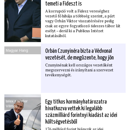
temeti a Fideszt is
A korrupció volt a Fidesz vereséghez
vezető fő hibája a többség szerint, a párt
vagy Orbán Viktor visszatérésére pedig
csak az egyre fogyatkozó ﬁdeszes tábor lát
esélyt – derül ki a Publicus Intézet
kutatásából.
Magyar Hang
Orbán Czunyinéra bízta a Védvonal
vezetését, de megüzente, hogy jön
Czunyinénak kell országos vezetőként
megszervezni és irányítani a szervezet
tevékenységét.
telex • Weiler
Egy titkos kormányhatározatra
Vilmos
hivatkozva vettek ki legalább
százmilliárd forintnyi kiadást az idei
költségvetésből
176 milliárd forint hiányzik az idei