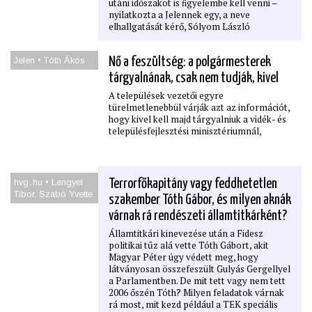
utáni időszakot is ﬁgyelembe kell venni –
nyilatkozta a Jelennek egy, a neve
elhallgatását kérő, Sólyom László
alkotmánybírói felfogását jól ismerő
alkotmányjogász.
Jelen • Tóth Ákos
Nő a feszültség: a polgármesterek
tárgyalnának, csak nem tudják, kivel
A települések vezetői egyre
türelmetlenebbül várják azt az információt,
hogy kivel kell majd tárgyalniuk a vidék- és
településfejlesztési minisztériumnál,
hvg․hu • Lengyel
Terrorfőkapitány vagy feddhetetlen
Tibor, Szabó Yvette
szakember Tóth Gábor, és milyen aknák
várnak rá rendészeti államtitkárként?
Államtitkári kinevezése után a Fidesz
politikai tűz alá vette Tóth Gábort, akit
Magyar Péter úgy védett meg, hogy
látványosan összefeszült Gulyás Gergellyel
a Parlamentben. De mit tett vagy nem tett
2006 őszén Tóth? Milyen feladatok várnak
rá most, mit kezd például a TEK speciális