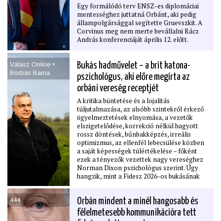
Egy formálódó terv ENSZ-es diplomáciai
nélkül újították fel a műemlék épületeket?
mentességhez juttatná Orbánt, aki pedig
• Csak azért alapította meg Kocsis Máté a
állampolgársággal segítette Gruevszkit. A
Védvonal nevű jogsegélyszolgálatot, hogy
Corvinus meg nem merte bevállalni Rácz
úgy tűnhessen, a Fidesz még létezik?
András konferenciáját április 12. előtt.
• Ki a leginkább „szexi“ politikus jelenleg az
új Országgyűlés ellenzéki képviselői közül?
Válasz Online •
Bukás hadművelet – a brit katona-
Borbás Barna
pszichológus, aki előre megírta az
orbáni vereség receptjét
A kritika büntetése és a lojalitás
túljutalmazása, az alsóbb szintekről érkező
ﬁgyelmeztetések elnyomása, a vezetők
elszigetelődése, korrekció nélkül hagyott
rossz döntések, bűnbakképzés, irreális
optimizmus, az ellenfél lebecsülése közben
a saját képességek túlértékelése – főként
ezek a tényezők vezettek nagy vereséghez
Norman Dixon pszichológus szerint. Úgy
hangzik, mint a Fidesz 2026-os bukásának
elemzése? Pedig nem az: a brit teoretikus
1976-ban vetette papírra mindezt, nem is
444
Orbán mindent a minél hangosabb és
politikai, hanem katonai összefüggésben, és
még csak alkalma sem lehet reﬂektálni a
félelmetesebb kommunikációra tett
válságba jutott orbánizmusra, hiszen 2013-