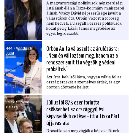
A magyarországi politikusok népszerűségi
listájának élén a Tisza-kormány miniszterei
állnak. Vitézy Dávid népszerűsége javult a
választások óta, Orbán Viktort a többség
nem kedveli, a vizsgált ﬁdeszes politikusok
közül pedig Lázár János megítélése az
egyik legrosszabb.
444 • Windisch
Orbán Anita válaszolt az árulózásra:
Judit
„Nem én változtam meg, hanem az a
rendszer amit ti a végsőkig védeni
próbáltok”
Azt írta, belülről látta, hogyan váltja fel az
ország érdekét a személyes érdek, és egy
ponton döntenie kellett.
Telex • Cseke
Júliustól 873 ezer forinttal
Balázs
csökkenhet az országgyűlési
képviselők ﬁzetése – itt a Tisza Párt
új javaslata
Drasztikusan megvágják a képviselőknek