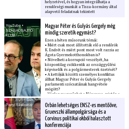
helyzetével, és hogyan integrálhatja a
rendőrségi munkát a Tisza-kormány által
alapvető feladatnak tekintett
elszámoltatásba?
YouTube •
Magyar Péter és Gulyás Gergely még
SZABADSAJTÓ
mindig szeretik egymást?
KLUB
Ezen a héten műsorunk témái:
• Miért csak most állították elő a rendőrök
K. Endrét és miért pont most volt razzia az
Ágota Gyermekotthonokban is?
• Növelheti a korrupció veszélyét, ha
központilag csökkentik az országgyűlési
képviselők és a polgármesterek ﬁzetését?
• A kettőjük közötti személyes konﬂiktus
állhat Magyar Péter és Gulyás Gergely
parlamenti szócsatáinak hangvétele
mögött?
• Végleg megszűnhet a Népszava, miután a
lap nyomtatott verziója péntektől már nem
jelenik meg?
Panyi Szabolcs
Orbán lehetséges ENSZ-es mentőöve,
• Valójában milyen céllal vállalna pozíciót
Gruevszki állampolgársága és a
Orbán Viktor amerikai segítséggel az
ENSZ-ben?
Corvinus politikai okból halasztott
• Le kell bontani a hatvanpusztai Orbán-
konferenciája
uradalmat, miután kiderült, hogy engedély