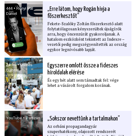
felhasználásra készített belső
444 • Rényi Pál
„Erre látom, hogy Rogán hívja a
munkaanyag, amelyben hosszú évek óta
Dániel
először néz szembe a gyermekvédelem
főszerkesztőt”
valódi helyzetével az országos
Fekete-Szalóky Zoltán főszerkesztő alatt
szakszolgálat. Az a szerv, amelynek az
folytatólagosan kényszerültek újságírók
elmúlt években közvetítenie kellett volna a
arra, hogy öncenzúrát gyakoroljanak. A
döntéshozók felé a terepen dolgozók
hatalom eszközként tekintett az Indexre –
jelzéseit. A jelentések országszerte súlyos
vezetői pedig megszégyenítették az ország
munkaerőhiányról, kritikus mentális
egykor legnívósabb lapját.
állapotú gyerekekről, kilátástalan szociális
körülményekről és a gyermekvédelmi
intézmények túlzsúfoltságáról adnak hírt.
24․hu • Dienes
Egyszerre omlott össze a ﬁdeszes
Rávilágítanak egy-két olyan megdöbbentő
Gábriel
összefüggésre is, amelyekről eddig nem
híroldalak elérése
beszélt senki.
És egy hét alatt sem támadtak fel: vége
lehet a vásárolt forgalom korának.
YouTube • Partizán
„Sokszor nevettünk a tartalmakon”
Az orbáni propagandagyár
szuperhatékony, olajozott rendszerét