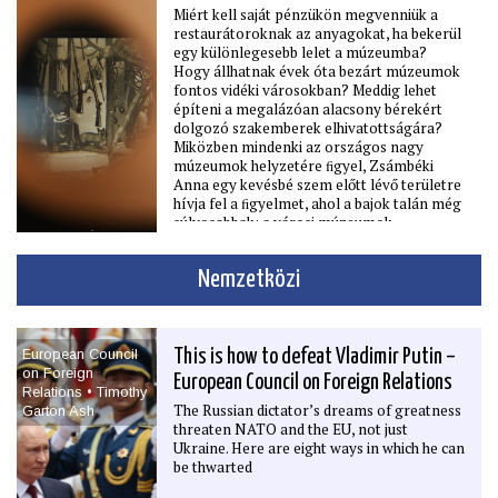
Miért kell saját pénzükön megvenniük a
beszél Lázár János minisztériumáról, a
restaurátoroknak az anyagokat, ha bekerül
Dorothea Hotelről, az
egy különlegesebb lelet a múzeumba?
Agrárminisztériumról, a Körszállóról, a
Hogy állhatnak évek óta bezárt múzeumok
Gellért Szállóról és arról is, hogy a
fontos vidéki városokban? Meddig lehet
választás előtt dolgozott a Tisza
építeni a megalázóan alacsony bérekért
műemlékvédelmi programján. Azt reméli,
dolgozó szakemberek elhivatottságára?
hogy a műemlékvédelem végre önálló,
Miközben mindenki az országos nagy
szakmailag autonóm intézményt kap –
múzeumok helyzetére ﬁgyel, Zsámbéki
olyat, amelyben neki is feladata lehet. Mert
Anna egy kevésbé szem előtt lévő területre
szerinte „ha a műemlékesek orvosok, akkor
hívja fel a ﬁgyelmet, ahol a bajok talán még
az orvosoknak kórház kell”.
súlyosabbak: a városi múzeumok
helyzetére. A vidéki kultúra tartópillérei
átvészelték az elmúlt éveket, de a
Nemzetközi
fennmaradásukhoz gyökeres kultúrpolitikai
változásokra lenne szükség. Gyorsan.
European Council
This is how to defeat Vladimir Putin –
on Foreign
European Council on Foreign Relations
Relations • Timothy
The Russian dictator’s dreams of greatness
Garton Ash
threaten NATO and the EU, not just
Ukraine. Here are eight ways in which he can
be thwarted