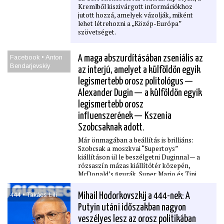
Kremlből kiszivárgott információkhoz
jutott hozzá, amelyek vázolják, miként
lehet létrehozni a „Közép-Európa”
szövetséget.
Facebook • Anton
A maga abszurdításában zseniális az
Bendarjevskiy
az interjú, amelyet a külföldön egyik
legismertebb orosz politológus —
Alexander Dugin — a külföldön egyik
legismertebb orosz
inﬂuenszerének — Kszenia
Szobcsaknak adott.
Már önmagában a beállítás is brilliáns:
Szobcsak a moszkvai “Supertoys”
kiállításon ül le beszélgetni Duginnal — a
rózsaszín mázas kiállítótér közepén,
McDonald’s ﬁgurák, Super Mario és Tini
Nindzsa Teknőcök, valamint Nu Pagagyi
farkasa, az orosz micimackó és rózsaszín
444 • Takács Lili
Mihail Hodorkovszkij a 444-nek: A
Cseburaska társaságában. Erre mondja
Putyin utáni időszakban nagyon
Dugin rögtön kezdéskor, hogy ez a “brain
rot esztétikája” (agy rohadás).
veszélyes lesz az orosz politikában