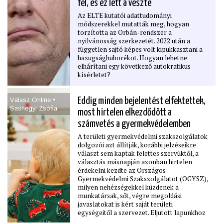
fel, és ez lett a veszte
ban elhunyt. Mégis, az idehaza szinte
ismeretlen A katonai alkalmatlanság
Az ELTE kutatói adattudományi
pszichológiájáról című könyve
módszerekkel mutatták meg, hogyan
kísértetiesen passzol a magyar helyzetre.
torzította az Orbán-rendszer a
Nemcsak a közelmúltat segít megértetni,
nyilvánosság szerkezetét. 2022 után a
de ﬁgyelmeztetés a jelen és a jövő erős
független sajtó képes volt kipukkasztani a
vezetőinek is.
hazugságbuborékot. Hogyan lehetne
elhárítani egy következő autokratikus
kísérletet?
Válasz Online •
Eddig minden bejelentést elfektettek,
Sashegyi Zsóﬁa
most hirtelen elkezdődött a
számvetés a gyermekvédelemben
A területi gyermekvédelmi szakszolgálatok
dolgozói azt állítják, korábbi jelzéseikre
választ sem kaptak felettes szervüktől, a
választás másnapján azonban hirtelen
érdekelni kezdte az Országos
Gyermekvédelmi Szakszolgálatot (OGYSZ),
milyen nehézségekkel küzdenek a
munkatársak, sőt, végre megoldási
javaslatokat is kért saját területi
egységeitől a szervezet. Eljutott lapunkhoz
az a kizárólag zártkörű szakmai