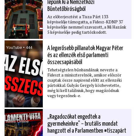
lépünk ki a Nemzetközi
Büntetőbíróságból
Az előterjesztést a Tisza Párt 133
képviselője támogatta, a Fidesz-KDNP 37
képviselője nemmel szavazott, a Mi Hazánk
5 képviselője pedig tartózkodott.
YouTube • 444
A legerősebb pillanatok Magyar Péter
és az ellenzék első parlamenti
összecsapásából
Tehetségtelen bűnbandának nevezte a
Fideszt a miniszterelnök, amikor először
csaptak össze napirend előtt az ellenzéki
pártokkal. Gulyás Gergely közbevetette,
még ki kell találniuk, hogy magázódnak
vagy tegezőnek-e.
YouTube • Magyar
„Ragadozókat engedtek a
News Online
gyermekeinkre” – brutális mondat
hangzott el a Parlamentben #tiszapárt