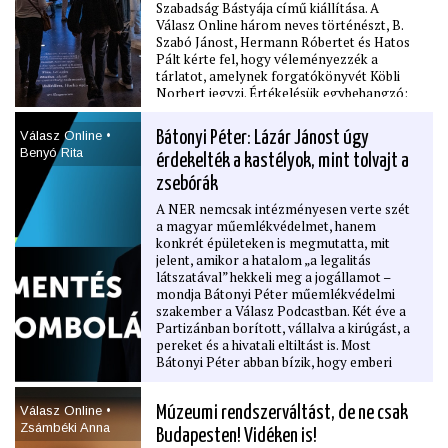
Szabadság Bástyája című kiállítása. A
Válasz Online három neves történészt, B.
Szabó Jánost, Hermann Róbertet és Hatos
Pált kérte fel, hogy véleményezzék a
tárlatot, amelynek forgatókönyvét Köbli
Norbert jegyzi. Értékelésük egybehangzó:
látványos, ám tárgyi tévedésekkel teli
alkotás született, amely alapvetően
Válasz Online •
Bátonyi Péter: Lázár Jánost úgy
félrevezető képet mutat a magyarság
Benyó Rita
érdekelték a kastélyok, mint tolvajt a
múltjáról, és a történettudomány elmúlt fél
évszázadának kutatási eredményeiből
zsebórák
szinte semmit nem tartalmaz. Az 1950-es
A NER nemcsak intézményesen verte szét
évek mondanivalója ez a 21. század
a magyar műemlékvédelmet, hanem
technológiájával elmesélve. Jó lenne, ha
konkrét épületeken is megmutatta, mit
nem maradna így évtizedekre.
jelent, amikor a hatalom „a legalitás
látszatával” hekkeli meg a jogállamot –
mondja Bátonyi Péter műemlékvédelmi
szakember a Válasz Podcastban. Két éve a
Partizánban borított, vállalva a kirúgást, a
pereket és a hivatali eltiltást is. Most
Bátonyi Péter abban bízik, hogy emberi
időn belül bíróság elé kerülnek azok az
ügyek, amelyek szerinte nem egyszerű
Válasz Online •
Múzeumi rendszerváltást, de ne csak
szakmai viták, hanem hivatali
Zsámbéki Anna
visszaélésekkel súlyosbított
Budapesten! Vidéken is!
műemlékrombolások voltak. Bátonyi