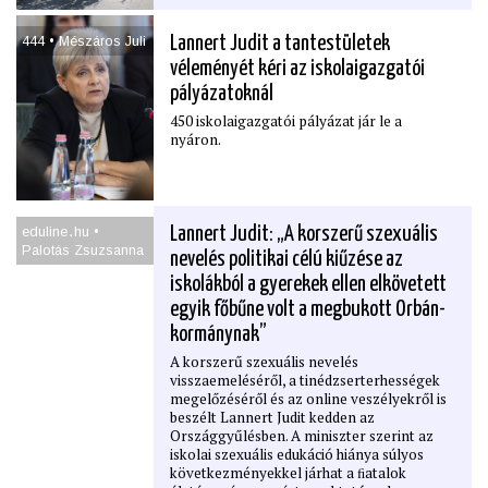
444 • Mészáros Juli
Lannert Judit a tantestületek
véleményét kéri az iskolaigazgatói
pályázatoknál
450 iskolaigazgatói pályázat jár le a
nyáron.
eduline․hu •
Lannert Judit: „A korszerű szexuális
Palotás Zsuzsanna
nevelés politikai célú kiűzése az
iskolákból a gyerekek ellen elkövetett
egyik főbűne volt a megbukott Orbán-
kormánynak”
A korszerű szexuális nevelés
visszaemeléséről, a tinédzserterhességek
megelőzéséről és az online veszélyekről is
beszélt Lannert Judit kedden az
Országgyűlésben. A miniszter szerint az
iskolai szexuális edukáció hiánya súlyos
következményekkel járhat a ﬁatalok