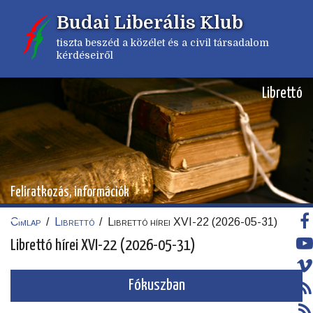
Ugrás
Budai Liberális Klub
a
tartalomra
tiszta beszéd a közélet és a civil társadalom
kérdéseiről
Librettó
Feliratkozás, információk
Címlap
/
Librettó
/
Librettó hírei XVI-22 (2026-05-31)
Morzsa
Librettó hírei XVI-22 (2026-05-31)
Fókuszban