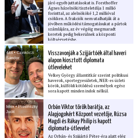
járó egyéb juttatásokat is. Forsthoffer
Ágnes házelnöki tiszteletdíja 1 millió
forinttal, az alelnököké 1,2 millióval
csökken. A frakciók nem utalhatják át a
jövőben működési támogatásukat a pártok
számlájára, az év végéig megmaradt
keretek pedig bekerülnek a központi
költségvetésbe.
444 • Czinkóczi
Visszavonják a Szijjártóék által haveri
Sándor
alapon kiosztott diplomata
útleveleket
Velkey György államtitkár szerint politikusi
haverok, sportegyesületek, NER-es üzleti
körök, külföldi kötődésű személyek egész
sora kapott minden indok nélkül.
telex • Presinszky
Orbán Viktor török barátja, az
Judit
Alapjogokért Központ vezetője, Rúzsa
Magdi és Rákay Philip is kapott
diplomata-útlevelet
Az Orbán- és Szijjártó Péter-éra alatt elég