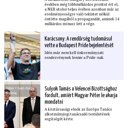
években még többmilliárdos proﬁtot ért el,
a NER utolsó teljes évében azonban már az
eredményességre való tekintet nélkül
öntötte magából a propagandát, aminek 14
milliárdos mínusz lett a vége.
24․hu
Karácsony: A rendőrség tudomásul
vette a Budapest Pride bejelentését
Idén már nem kell önkormányzati
rendezvénynek lennie a Pride-nak.
Telex • Iván-Nagy
Sulyok Tamás a Velencei Bizottsághoz
Szilvia
fordult, amiért Magyar Péter le akarja
mondatni
A köztársasági elnök az Európa Tanács
alkotmányjogi tanácsadó testületének
segítségét kérte.