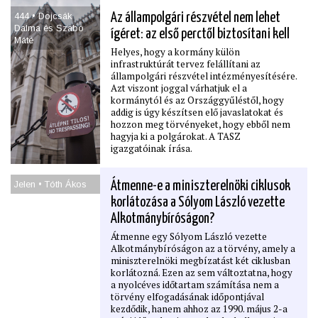
444 • Dojcsák
Az állampolgári részvétel nem lehet
Dalma és Szabó
ígéret: az első perctől biztosítani kell
Máté
Helyes, hogy a kormány külön
infrastruktúrát tervez felállítani az
állampolgári részvétel intézményesítésére.
Azt viszont joggal várhatjuk el a
kormánytól és az Országgyűléstől, hogy
addig is úgy készítsen elő javaslatokat és
hozzon meg törvényeket, hogy ebből nem
hagyja ki a polgárokat. A TASZ
igazgatóinak írása.
Jelen • Tóth Ákos
Átmenne-e a miniszterelnöki ciklusok
korlátozása a Sólyom László vezette
Alkotmánybíróságon?
Átmenne egy Sólyom László vezette
Alkotmánybíróságon az a törvény, amely a
miniszterelnöki megbízatást két ciklusban
korlátozná. Ezen az sem változtatna, hogy
a nyolcéves időtartam számítása nem a
törvény elfogadásának időpontjával
kezdődik, hanem ahhoz az 1990. május 2-a