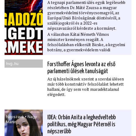
A tegnapi parlamenti ülés egyik legélesebb
részletében Dr. Máté Zsuzsa a magyar
gyermekvédelmi törvénycsomagról, az
Európai Unió Bíróságának döntéséről, a
szülői jogokról és a 2022-es
népszavazásról kérdezte a kormányt.
A válaszban Kátai Németh Vilmos
miniszter keményen reagált. A
felszólalásban előkerült Bicske, a kegyelmi
botrány, a gyermekvédelem valódi
felelőssége, az uniós jogállami
kötelezettségek, valamint az is, hogy a
hvg․hu
Forsthoffer Ágnes levonta az első
bírósági ítélet ﬁgyelmen kívül hagyása
végső soron a magyar embereknek fájhat.
parlamenti ülések tanulságát
Ez a parlamenti részlet azért fontos, mert
Az új házelnöknek szerint a szerdai ülésen
nemcsak jogi vitáról szól. A kérdés az,
már több konstruktív felszólalást lehetett
hogyan lehet egyszerre megvédeni a
hallani, de így sem volt maradéktalanul
gyermekeket, tiszteletben tartani a szülők
elégedett.
jogait, betartani az uniós kötelezettségeket,
és közben nem politikai
kampányfegyverként használni a
gyermekvédelem ügyét.
Népszava • Nagy
IDEA: Orbán Anita a legkedveltebb
Martin
politikus, még Magyar Péternél is
népszerűbb