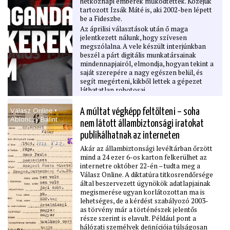
hétköznapi emberek működtették. Közéjük
tartozott Izsák Máté is, aki 2002-ben lépett
be a Fideszbe.
Az áprilisi választások után ő maga
jelentkezett nálunk, hogy szívesen
megszólalna. A vele készült interjúnkban
beszél a párt digitális munkatársainak
mindennapjairól, elmondja, hogyan tekint a
saját szerepére a nagy egészen belül, és
segít megérteni, kikből lettek a gépezet
láthatatlan robotosai.
Válasz Online •
A múltat végképp feltölteni – soha
Ablonczy Bálint
nem látott állambiztonsági iratokat
publikálhatnak az interneten
Akár az állambiztonsági levéltárban őrzött
mind a 24 ezer 6-os karton felkerülhet az
internetre október 22-én – tudta meg a
Válasz Online. A diktatúra titkosrendőrsége
által beszervezett ügynökök adatlapjainak
megismerése ugyan korlátozottan ma is
lehetséges, de a kérdést szabályozó 2003-
as törvény már a történészek jelentős
része szerint is elavult. Például pont a
hálózati személyek deﬁníciója túlságosan