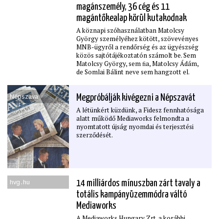
magánszemély, 36 cég és 11
magántőkealap körül kutakodnak
A köznapi szóhasználatban Matolcsy
György személyéhez kötött, szövevényes
MNB-ügyről a rendőrség és az ügyészség
közös sajtótájékoztatón számolt be. Sem
Matolcsy György, sem ﬁa, Matolcsy Ádám,
de Somlai Bálint neve sem hangzott el.
Népszava
Megpróbálják kivégezni a Népszavát
A létünkért küzdünk, a Fidesz fennhatósága
alatt működő Mediaworks felmondta a
nyomtatott újság nyomdai és terjesztési
szerződését.
hvg․hu
14 milliárdos mínuszban zárt tavaly a
totális kampányüzemmódra váltó
Mediaworks
A Mediaworks Hungary Zrt. a korábbi