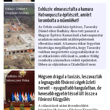
Válasz Online •
Exkluzív: elmarasztalta a kamara
Zsuppán András
Hatvanpuszta építészét, amiért
lerombolta a műemléket!
Az Orbán család házi építésze, Taraczky
Dániel ellen Hadházy Ákos tett panaszt a
Magyar Építész Kamaránál a hatvanpusztai
uradalom műemlék istállóépületeinek
elbontása miatt. A kamara etikai-fegyelmi
bizottsága megállapította, hogy Taraczky
valóban megsértette a jogszabályokat és
az etikai kódex előírásait is, amikor földig
rombolta a kiemelten védett épületeket.
Ebben az eljárásban a Citadelláról nem
esett szó, de az építész azt a műemléket is
súlyosan megkárosította. Hadházy Ákos a
Portfolio․hu •
Mégsem drágul a taxizás, leszavazták
Válasz Online-nak azt mondja: ismét
Debreczeni Réka
feljelentést tesz szándékos
a legnagyobb fővárosi cégek üzleti
műemlékrombolás, valamint – az
terveit – nyugodtabb hangulatban, de
engedélyeket kiadó hivatalnok ellen –
hivatali visszaélés bűncselekménye miatt.
kevesebb egyetértéssel ült össze a
Fővárosi Közgyűlés
A választások utáni átrendeződést
követően ült össze a Fővárosi Közgyűlés,