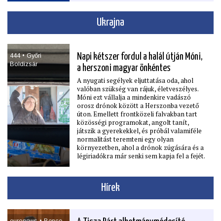
ugyanakkor a háttérbeszélgetések alapján
Brüsszel alapvetően politikailag és
technikailag is azon dolgozik, hogy a
Ukrajna
források döntő része valóban lehívható
legyen. Az uniós rendszer ráadásul nem
„mindent vagy semmit” logikával működik:
ha a legfontosabb feltételek teljesülnek,
444 • Győri
Napi kétszer fordul a halál útján Móni,
akkor még részleges csúszások vagy kisebb
Boldizsár
hiányosságok mellett is megmaradhat a
a herszoni magyar önkéntes
kiﬁzetések túlnyomó része.
A nyugati segélyek eljuttatása oda, ahol
valóban szükség van rájuk, életveszélyes.
Móni ezt vállalja a mindenkire vadászó
orosz drónok között a Herszonba vezető
úton. Emellett frontközeli falvakban tart
közösségi programokat, angolt tanít,
játszik a gyerekekkel, és próbál valamiféle
normalitást teremteni egy olyan
környezetben, ahol a drónok zúgására és a
légiriadókra már senki sem kapja fel a fejét.
Hírek
euronews • Bence