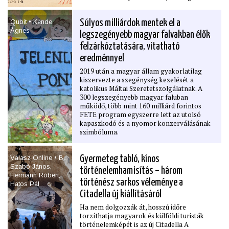
szűkre szabott. Az ügynökjelentések
azonban várhatóan maradnak a
Qubit • Kende
Súlyos milliárdok mentek el a
levéltárban, merthogy azok a még a
Ágnes
szocialista jog szerint is törvénytelenül
legszegényebb magyar falvakban élők
megﬁgyelt áldozatokról szólnak: egyetlen
felzárkóztatására, vitatható
posztszocialista országban sem állították
célkeresztbe az egykor meghurcoltakat a
eredménnyel
jelentések korlátlan publikálásával. De mi
2019 után a magyar állam gyakorlatilag
lesz a titokzatos mágnesszalagok sorsa?
kiszervezte a szegénység kezelését a
Emlékezetpolitikai háttér.
katolikus Máltai Szeretetszolgálatnak. A
300 legszegényebb magyar faluban
működő, több mint 160 milliárd forintos
FETE program egyszerre lett az utolsó
kapaszkodó és a nyomor konzerválásának
szimbóluma.
Válasz Online • B․
Gyermeteg tabló, kínos
Szabó János,
történelemhamisítás – három
Hermann Róbert,
történész sarkos véleménye a
Hatos Pál
Citadella új kiállításáról
Ha nem dolgozzák át, hosszú időre
torzíthatja magyarok és külföldi turisták
történelemképét is az új Citadella A