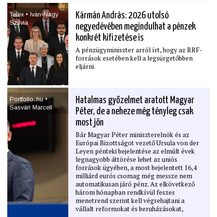
befagyasztott kohéziós pénzek is
hozzáférhetők lesznek. Nem sokkal a
Telex • Iván-Nagy
Kármán András: 2026 utolsó
sajtótájékoztató után adott exluzív interjút
Szilvia
negyedévében megindulhat a pénzek
a HVG-nek Brüsszelben Magyar Péter
miniszterelnök, illetve néhány kérdésre
konkrét kiﬁzetése is
Vitézy Dávid közlekedési és beruházási
A pénzügyminiszter arról írt, hogy az RRF-
miniszter válaszolt.
források esetében kell a legsürgetőbben
eljárni.
Portfolio․hu •
Hatalmas győzelmet aratott Magyar
Sasvári Marcell
Péter, de a neheze még tényleg csak
most jön
Bár Magyar Péter miniszterelnök és az
Európai Bizottságot vezető Ursula von der
Leyen pénteki bejelentése az elmúlt évek
legnagyobb áttörése lehet az uniós
források ügyében, a most bejelentett 16,4
milliárd eurós csomag még messze nem
automatikusan járó pénz. Az elkövetkező
három hónapban rendkívül feszes
menetrend szerint kell végrehajtani a
vállalt reformokat és beruházásokat,