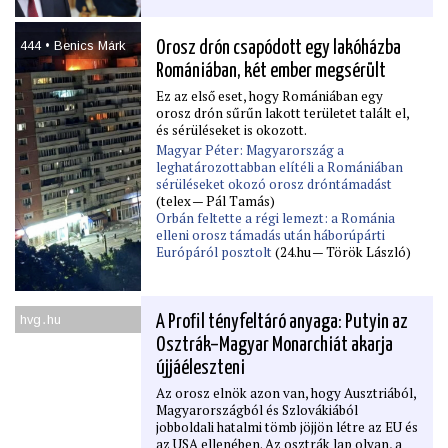
444 • Benics Márk
Orosz drón csapódott egy lakóházba
Romániában, két ember megsérült
Ez az első eset, hogy Romániában egy
orosz drón sűrűn lakott területet talált el,
és sérüléseket is okozott.
Magyar Péter: Magyarország a
leghatározottabban elítéli a Romániában
sérüléseket okozó orosz dróntámadást
(telex — Pál Tamás)
Orbán feltette a régi lemezt: a Románia
elleni orosz támadás után háborúpárti
Európáról posztolt
(24.hu — Török László)
hvg․hu
A Proﬁl tényfeltáró anyaga: Putyin az
Osztrák–Magyar Monarchiát akarja
újjáéleszteni
Az orosz elnök azon van, hogy Ausztriából,
Magyarországból és Szlovákiából
jobboldali hatalmi tömb jöjjön létre az EU és
az USA ellenében. Az osztrák lap olyan, a