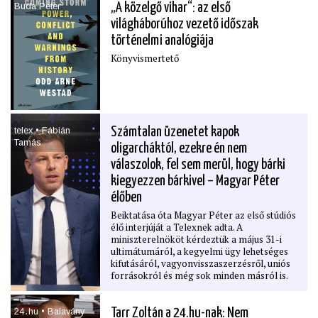
Buda Peter
„A közelgő vihar“: az első
világháborúhoz vezető időszak
történelmi analógiája
Könyvismertető
telex • Fábián
Számtalan üzenetet kapok
Tamás
oligarcháktól, ezekre én nem
válaszolok, fel sem merül, hogy bárki
kiegyezzen bárkivel – Magyar Péter
élőben
Beiktatása óta Magyar Péter az első stúdiós
élő interjúját a Telexnek adta. A
miniszterelnököt kérdeztük a május 31-i
ultimátumáról, a kegyelmi ügy lehetséges
kifutásáról, vagyonvisszaszerzésről, uniós
forrásokról és még sok minden másról is.
24․hu • Balavány
Tarr Zoltán a 24.hu-nak: Nem