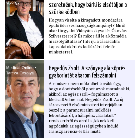
György
szeretnénk, hogy bárki is elsétáljon a
szürke ködben
Hogyan viselte a kiragadott mondatára
épülő ﬁdeszes hazugságkampányt? Miről
akar tárgyalni Vidnyánszkyval és Ókovács
Szilveszterrel? És mikor áll le a közmédia
hírszolgáltatása? Interjú a társadalmi
kapcsolatokért és kultúráért felelős
miniszterrel.
Medical Online •
Hegedűs Zsolt: A szőnyeg alá söprés
Tarcza Orsolya
gyakorlatát akarom felszámolni
A rendszer nem működhet tovább úgy,
hogy a döntésekből pont azok maradnak ki,
akikről az egész szól – fogalmazott a
MedicalOnline-nak Hegedűs Zsolt. Az új
tárcavezető első miniszteri interjújában
beszélt a parancsuralmi működés
lebontásáról, a hálapénz „átalakult”
rendszeréről és arról is, kiknek kell
aggódniuk az egészségügyben induló
transzparencia-leltár miatt.