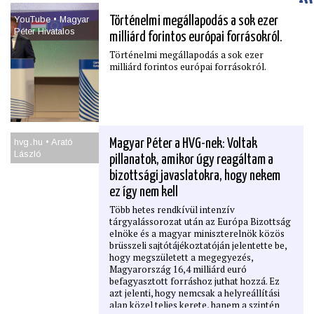
YouTube • Magyar
Történelmi megállapodás a sok ezer
Péter Hivatalos
milliárd forintos európai forrásokról.
Történelmi megállapodás a sok ezer
milliárd forintos európai forrásokról.
hvg․hu • Arató
Magyar Péter a HVG-nek: Voltak
László
pillanatok, amikor úgy reagáltam a
bizottsági javaslatokra, hogy nekem
ez így nem kell
Több hetes rendkívül intenzív
tárgyalássorozat után az Európa Bizottság
elnöke és a magyar miniszterelnök közös
brüsszeli sajtótájékoztatóján jelentette be,
hogy megszületett a megegyezés,
Magyarország 16,4 milliárd euró
befagyasztott forráshoz juthat hozzá. Ez
azt jelenti, hogy nemcsak a helyreállítási
alap közel teljes kerete, hanem a szintén