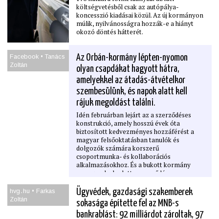
költségvetésből csak az autópálya-
koncesszió kiadásai közül. Az új kormányon
múlik, nyilvánosságra hozzák-e a hiányt
okozó döntés hátterét.
Facebook • Tanács
Az Orbán-kormány lépten-nyomon
Zoltán
olyan csapdákat hagyott hátra,
amelyekkel az átadás-átvételkor
szembesülünk, és napok alatt kell
rájuk megoldást találni.
Idén februárban lejárt az a szerződéses
konstrukció, amely hosszú évek óta
biztosított kedvezményes hozzáférést a
magyar felsőoktatásban tanulók és
dolgozók számára korszerű
csoportmunka- és kollaborációs
alkalmazásokhoz. És a bukott kormány
nem gondoskodott a szerződés
meghosszabbításáról, hanem hagyta ránk
égni a dolgot.
hvg․hu • Farkas
Ügyvédek, gazdasági szakemberek
Zoltán
sokasága építette fel az MNB-s
bankrablást: 92 milliárdot zároltak, 97