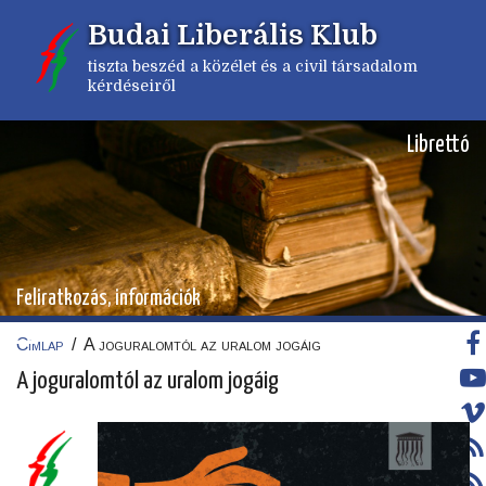
Ugrás
Budai Liberális Klub
a
tartalomra
tiszta beszéd a közélet és a civil társadalom
kérdéseiről
Librettó
Feliratkozás, információk
Címlap
/
A joguralomtól az uralom jogáig
Morzsa
A joguralomtól az uralom jogáig