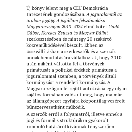
Új könyv jelent meg a CEU Demokrácia
Intézetének gondozásában.
A joguralomtól az
uralom jogáig. A jogállam felszámolása
Magyarországon 2010-2024
című kötet
Gadó
Gábor, Kerekes Zsuzsa
és
Magyar Bálint
szerkesztésében és mintegy 20 szakértő
közreműködésével készült. Ebben az
összeállításban a szerkesztők és a szerzők
annak bemutatására vállalkoztak, hogy 2010
után miként váltotta fel a törvények
primátusát a politikai érdekek primátusa a
joguralommal szemben, a törvények általi
kormányzást a rendeleti kormányzás. A
Magyarországon létrejött autokrácia egy olyan
sajátos formában valósult meg, hogy ma már
az államgépezet egyfajta központilag vezérelt
bűnszervezetként működik.
A szerzők erről a folyamatról, illetve ennek a
jogi és formális struktúrákra gyakorolt
romboló hatásáról kívánnak tényszerűen