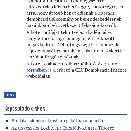
számot adni. Munkájukban egyszerre
törekedtek a közérthetőségre, tömörségre, és
arra, hogy átfogó képet adjanak a liberális
demokrácia alkotmányos berendezkedésének
hazánkban bekövetkezett felszámolásáról.
A kötet műfaját tekintve az akadémiai és
tényfeltáró újságírói megközelítés között
helyezkedik el. Célja, hogy segítse mindazok
tájékozódását és munkáját, akik nem szakértői
a szóbanforgó témáknak.
A kötet szabadon felhasználható, és
online
formában is elérhető
a CEU Demokrácia Intézet
weboldalán.
JOG
Kapcsolódó cikkek
Politikai akció a strasbourgi kétharmad után
Az ügyészség közbelép: Czeglédy kontra Tiborcz