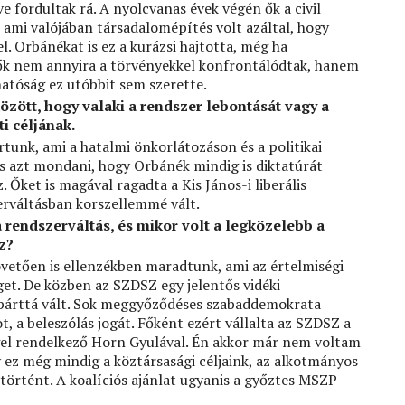
e fordultak rá. A nyolcvanas évek végén ők a civil
 ami valójában társadalomépítés volt azáltal, hogy
 Orbánékat is ez a kurázsi hajtotta, még ha
y ők nem annyira a törvényekkel konfrontálódtak, hanem
hatóság ez utóbbit sem szerette.
özött, hogy valaki a rendszer lebontását vagy a
i céljának.
rtunk, ami a hatalmi önkorlátozáson és a politikai
s azt mondani, hogy Orbánék mindig is diktatúrát
. Őket is magával ragadta a Kis János-i liberális
rváltásban korszellemmé vált.
 rendszerváltás, és mikor volt a legközelebb a
z?
övetően is ellenzékben maradtunk, ami az értelmiségi
t. De közben az SZDSZ egy jelentős vidéki
 párttá vált. Sok meggyőződéses szabaddemokrata
, a beleszólás jogát. Főként ezért vállalta az SZDSZ a
gel rendelkező Horn Gyulával. Én akkor már nem voltam
gy ez még mindig a köztársasági céljaink, az alkotmányos
történt. A koalíciós ajánlat ugyanis a győztes MSZP