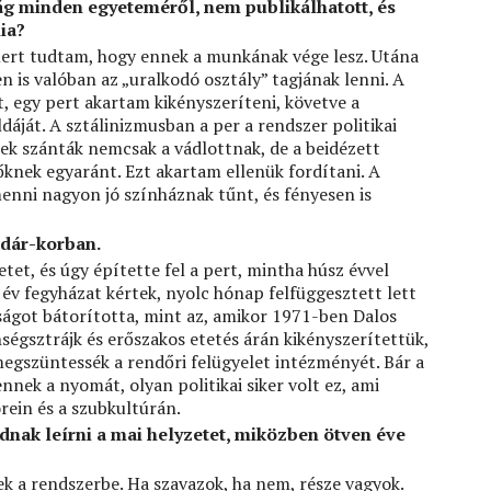
zág minden egyeteméről, nem publikálhatott, és
ia?
ert tudtam, hogy ennek a munkának vége lesz. Utána
n is valóban az „uralkodó osztály” tagjának lenni. A
, egy pert akartam kikényszeríteni, követve a
dáját. A sztálinizmusban a per a rendszer politikai
ek szánták nemcsak a vádlottnak, de a beidézett
knek egyaránt. Ezt akartam ellenük fordítani. A
enni nagyon jó színháznak tűnt, és fényesen is
ádár-korban.
tet, és úgy építette fel a pert, mintha húsz évvel
év fegyházat kértek, nyolc hónap felfüggesztett lett
ságot bátorította, mint az, amikor 1971-ben Dalos
égsztrájk és erőszakos etetés árán kikényszerítettük,
megszüntessék a rendőri felügyelet intézményét. Bár a
nnek a nyomát, olyan politikai siker volt ez, ami
rein és a szubkultúrán.
nak leírni a mai helyzetet, miközben ötven éve
ek a rendszerbe. Ha szavazok, ha nem, része vagyok.