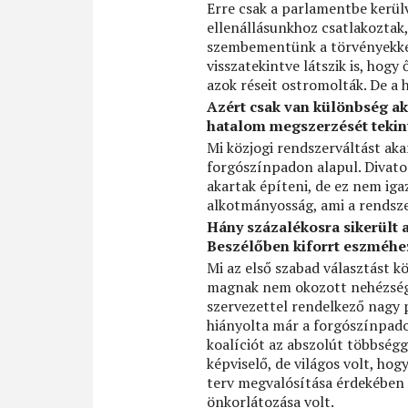
Erre csak a parlamentbe kerülv
ellenállásunkhoz csatlakoztak,
szembementünk a törvényekkel.
visszatekintve látszik is, hog
azok réseit ostromolták. De a 
Azért csak van különbség ak
hatalom megszerzését tekint
Mi közjogi rendszerváltást aka
forgószínpadon alapul. Divato
akartak építeni, de ez nem igaz
alkotmányosság, ami a rendsze
Hány százalékosra sikerült a
Beszélőben kiforrt eszméhe
Mi az első szabad választást k
magnak nem okozott nehézsége
szervezettel rendelkező nagy
hiányolta már a forgószínpadot
koalíciót az abszolút többség
képviselő, de világos volt, ho
terv megvalósítása érdekében 
önkorlátozása volt.