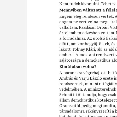
Nem tudok kivonulni. Tehetek 
Mennyiben változott a féle
Engem elég rendesen vertek. 
engem ne vert volna meg – ta
vállaltam. Ráadásul Orbán Vik
értelemben edzésben voltam. Na
a forradalmár. Az utolsó ﬁzika
előtt, amikor begyűjtöttek, 
lakott Tolnay Klári, aki az abl
embert! A mostani rendszert vi
sajátossága a demokratikus á
Elmúlóban volna?
A parancsra végrehajtott ható
András és Varjú László esete i
rendszernek, mint stratégiát 
védelmében. A miniszterelnök 
Schmitt-től tanulja, hogy csak
állam demokratikus kötelezetts
Gramscitól pedig megtanulta, 
társadalomra rákényszeríti a 
hatalmat, és azt nagyon nehéz