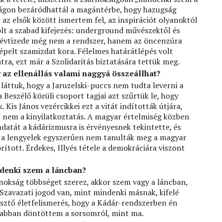
zágon bezáródhattál a magántérbe, hogy hazugság
az elsők között ismertem fel, az inspirációt olyanoktól
lt a szabad kifejezés: underground művészektől és
ső évtizede még nem a rendszer, hanem az öncenzúra
 gépelt szamizdat kora. Félelmes határátlépés volt
ra, ezt már a Szolidaritás biztatására tettük meg.
y az ellenállás valami naggyá összeállhat?
láttuk, hogy a Jaruzelski-puccs nem tudta leverni a
 Beszélő körüli csoport tagjai azt szűrtük le, hogy
. Kis János vezércikkei ezt a vitát indították útjára,
, nem a kinyilatkoztatás. A magyar értelmiség közben
datát a kádárizmusra is érvényesnek tekintette, és
y a lengyelek egyszerűen nem tanulták meg a magyar
rított. Érdekes, Illyés tétele a demokráciára viszont
ndenki szem a láncban?
nokság többséget szerez, akkor szem vagy a láncban,
 Szavazati jogod van, mint mindenki másnak, kifelé
pesztő életfelismerés, hogy a Kádár-rendszerben én
dabban döntöttem a sorsomról, mint ma.