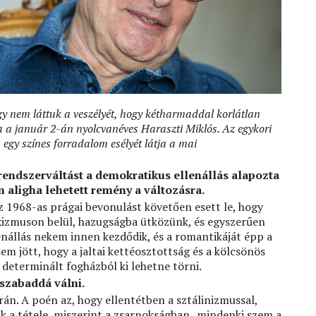
gy nem láttuk a veszélyét, hogy kétharmaddal korlátlan
a a január 2-án nyolcvanéves Haraszti Miklós. Az egykori
s egy színes forradalom esélyét látja a mai
 rendszerváltást a demokratikus ellenállás alapozta
 aligha lehetett remény a változásra.
1968-as prágai bevonulást követően esett le, hogy
xizmuson belül, hazugságba ütközünk, és egyszerűen
nállás nekem innen kezdődik, és a romantikáját épp a
m jött, hogy a jaltai kettéosztottság és a kölcsönös
determinált fogházból ki lehetne törni.
 szabaddá válni.
án. A poén az, hogy ellentétben a sztálinizmussal,
ak a tétele, miszerint a zsarnokságban „mindenki szem a