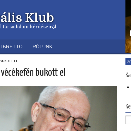
ális Klub
vil társadalom kérdéseiről
LIBRETTO
RÓLUNK
bukott el
2
 vécékefén bukott el
Ka
Ke