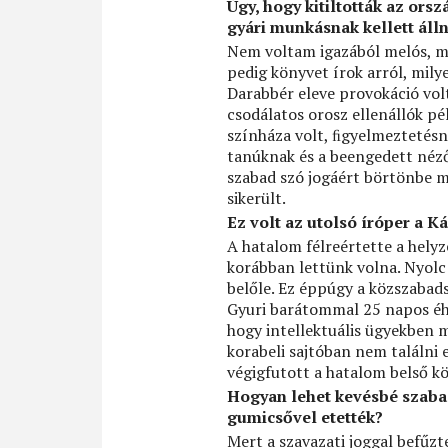
Úgy, hogy kitiltották az ors
gyári munkásnak kellett álln
Nem voltam igazából melós, m
pedig könyvet írok arról, milye
Darabbér eleve provokáció volt
csodálatos orosz ellenállók pél
színháza volt, ﬁgyelmeztetésn
tanúknak és a beengedett néző
szabad szó jogáért börtönbe m
sikerült.
Ez volt az utolsó íróper a K
A hatalom félreértette a helyze
korábban lettünk volna. Nyolc 
belőle. Ez éppúgy a közszabad
Gyuri barátommal 25 napos éhs
hogy intellektuális ügyekben 
korabeli sajtóban nem találni e
végigfutott a hatalom belső kö
Hogyan lehet kevésbé szabad
gumicsővel etették?
Mert a szavazati joggal befűzt