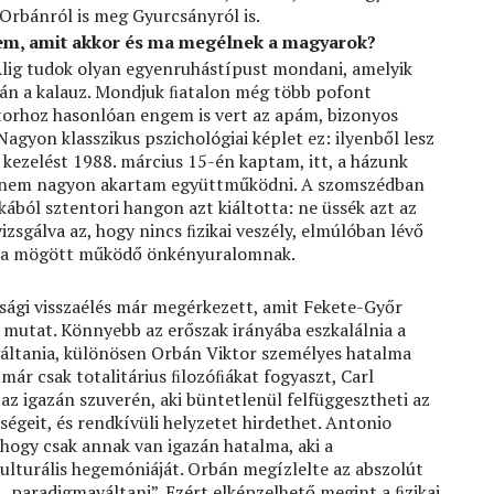
Orbánról is meg Gyurcsányról is.
lem, amit akkor és ma megélnek a magyarok?
Alig tudok olyan egyenruhástípust mondani, amelyik
lán a kalauz. Mondjuk ﬁatalon még több pofont
torhoz hasonlóan engem is vert az apám, bizonyos
gyon klasszikus pszichológiai képlet ez: ilyenből lesz
i kezelést 1988. március 15-én kaptam, itt, a házunk
és nem nagyon akartam együttműködni. A szomszédban
akából sztentori hangon azt kiáltotta: ne üssék azt az
zsgálva az, hogy nincs ﬁzikai veszély, elmúlóban lévő
lca mögött működő önkényuralomnak.
sági visszaélés már megérkezett, amit Fekete-Győr
s mutat. Könnyebb az erőszak irányába eszkalálnia a
váltania, különösen Orbán Viktor személyes hatalma
már csak totalitárius ﬁlozóﬁákat fogyaszt, Carl
 az igazán szuverén, aki büntetlenül felfüggesztheti az
égeit, és rendkívüli helyzetet hirdethet. Antonio
hogy csak annak van igazán hatalma, aki a
kulturális hegemóniáját. Orbán megízlelte az abszolút
 „paradigmaváltani”. Ezért elképzelhető megint a ﬁzikai