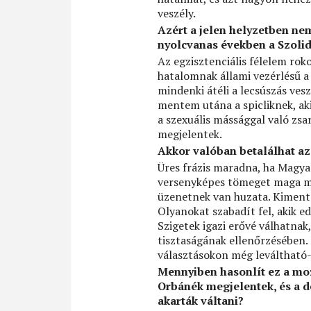
veszély.
Azért a jelen helyzetben nem
nyolcvanas években a Szolida
Az egzisztenciális félelem roko
hatalomnak állami vezérlésű a 
mindenki átéli a lecsúszás ves
mentem utána a spicliknek, aki
a szexuális mássággal való zsar
megjelentek.
Akkor valóban betalálhat az
Üres frázis maradna, ha Magya
versenyképes tömeget maga mög
üzenetnek van huzata. Kimente
Olyanokat szabadít fel, akik e
Szigetek igazi erővé válhatna
tisztaságának ellenőrzésében. 
választásokon még leváltható-
Mennyiben hasonlít ez a mo
Orbánék megjelentek, és a d
akarták váltani?