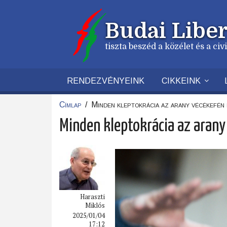
Ugrás
a
Budai Liber
tartalomra
tiszta beszéd a közélet és a ci
RENDEZVÉNYEINK
CIKKEINK
Címlap
/
Minden kleptokrácia az arany vécékefén 
Morzsa
Minden kleptokrácia az arany
Haraszti
Miklós
2025/01/04
17:12