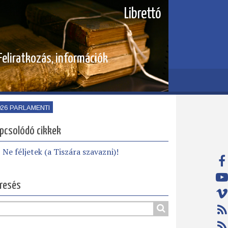
Librettó
Feliratkozás, információk
026 PARLAMENTI
pcsolódó cikkek
Ne féljetek (a Tiszára szavazni)!
resés