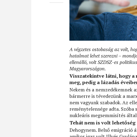
A végzetes ostobaság az volt, ho
hatalmat lehet szerezni – mondj
ellenálló, volt SZDSZ-es politiku
Magyarországon.
Visszatekintve látni, hogy a
meg, pedig a lázadás éveiben
Nekem és a nemzedékemnek az 
bármerre is tévedezünk a mar
nem vagyunk szabadok. Az elle
reménytelensége adta. Szóba se
nukleáris megsemmisítés által 
Tehát nem is volt lehetőség
Dehogynem. Belső emigráció ár
amikor igaz volt Illyés Gyulán