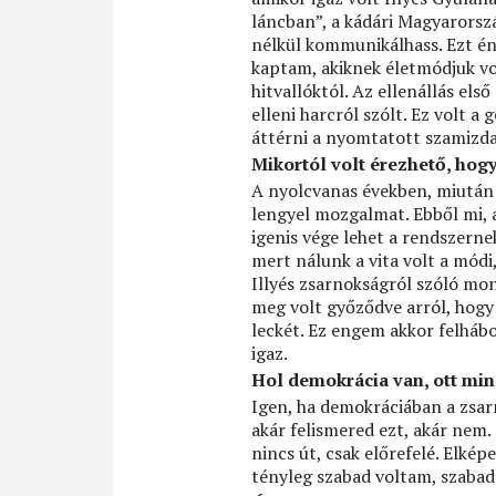
láncban”, a kádári Magyarors
nélkül kommunikálhass. Ezt én 
kaptam, akiknek életmódjuk vo
hitvallóktól. Az ellenállás el
elleni harcról szólt. Ez volt a
áttérni a nyomtatott szamizdat
Mikortól volt érezhető, hog
A nyolcvanas években, miután 
lengyel mozgalmat. Ebből mi, a
igenis vége lehet a rendszernek
mert nálunk a vita volt a módi
Illyés zsarnokságról szóló mon
meg volt győződve arról, hog
leckét. Ez engem akkor felhábo
igaz.
Hol demokrácia van, ott mi
Igen, ha demokráciában a zsar
akár felismered ezt, akár nem.
nincs út, csak előrefelé. Elké
tényleg szabad voltam, szaba