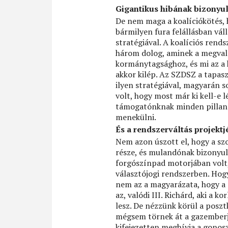
Gigantikus hibának bizonyul
De nem maga a koalíciókötés, 
bármilyen fura felállásban vál
stratégiával. A koalíciós rend
három dolog, aminek a megval
kormánytagsághoz, és mi az a 
akkor kilép. Az SZDSZ a tapas
ilyen stratégiával, magyarán s
volt, hogy most már ki kell-e 
támogatónknak minden pillanat
menekülni.
És a rendszerváltás projektj
Nem azon úszott el, hogy a szo
része, és mulandónak bizonyult
forgószínpad motorjában volt,
választójogi rendszerben. Hog
nem az a magyarázata, hogy a 
az, valódi III. Richárd, aki a
lesz. De nézzünk körül a pos
mégsem törnek át a gazemberje
kifejezetten meghívja a gonos