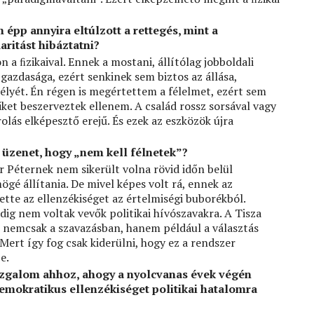
 épp annyira eltúlzott a rettegés, mint a
ritást hibáztatni?
n a ﬁzikaival. Ennek a mostani, állítólag jobboldali
gazdasága, ezért senkinek sem biztos az állása,
zélyét. Én régen is megértettem a félelmet, ezért sem
ket beszerveztek ellenem. A család rossz sorsával vagy
olás elképesztő erejű. És ezek az eszközök újra
 üzenet, hogy „nem kell félnetek”?
r Péternek nem sikerült volna rövid időn belül
é állítania. De mivel képes volt rá, ennek az
tte az ellenzékiséget az értelmiségi buborékból.
ddig nem voltak vevők politikai hívószavakra. A Tisza
k, nemcsak a szavazásban, hanem például a választás
Mert így fog csak kiderülni, hogy ez a rendszer
e.
zgalom ahhoz, ahogy a nyolcvanas évek végén
emokratikus ellenzékiséget politikai hatalomra