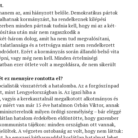
t.
hanem az, ami hiányzott belőle. Demokratikus pártok
lalhatnak kormányzást, ha rendelkeznek kilépési
szerben minden pártnak tudnia kell, hogy mi az a két-
ósítása után már nem ragaszkodik a
két-három dolog, amit ha nem tud megvalósítani,
ztalatlansága és a tettvágya miatt nem rendelkezett
odródott. Ezért a kormányzás során állandó belső vita
lépni, vagy még nem kell. Minden értelmiségi
ban ezer ötlete volt a megoldásra, de nem sikerült
ét ez mennyire rontotta el?
cialisták visszatértek a hatalomba. Az a forgószínpad
, mint Lengyelországban is. Az igazi hiba a
 vagyis a kerekasztalnál megalkotott alkotmányos és
y miért van már 15 éve hatalmon Orbán Viktor, annak
miniszterelnök milyen ördögi személyiség – bár eléggé
 korlátlan hatalom érdekében eldöntötte, hogy gazember
ztkommunista tájékon: minden országban ott vannak,
löltek. A végzetes ostobaság az volt, hogy nem láttuk:
zt, ha egyszeri kétharmaddal korlátlan hatalmat lehet