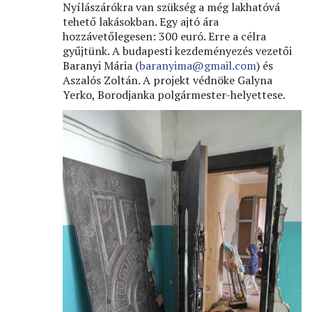
Nyílászárókra van szükség a még lakhatóvá
tehető lakásokban. Egy ajtó ára
hozzávetőlegesen: 300 euró. Erre a célra
gyűjtünk. A budapesti kezdeményezés vezetői
Baranyi Mária (
baranyima@gmail.com
) és
Aszalós Zoltán. A projekt védnöke Galyna
Yerko, Borodjanka polgármester-helyettese.
Image