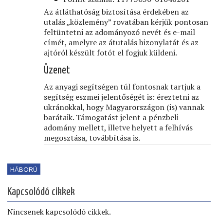
Az átláthatóság biztosítása érdekében az
utalás „közlemény” rovatában kérjük pontosan
feltüntetni az adományozó nevét és e-mail
címét, amelyre az átutalás bizonylatát és az
ajtóról készült fotót el fogjuk küldeni.
Üzenet
Az anyagi segítségen túl fontosnak tartjuk a
segítség eszmei jelentőségét is: éreztetni az
ukránokkal, hogy Magyarországon (is) vannak
barátaik. Támogatást jelent a pénzbeli
adomány mellett, illetve helyett a felhívás
megosztása, továbbítása is.
HÁBORÚ
Kapcsolódó cikkek
Nincsenek kapcsolódó cikkek.