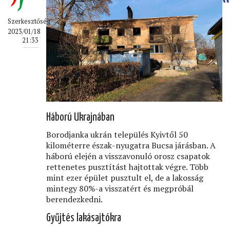
Szerkesztőség
2023/01/18
21:33
Háború Ukrajnában
Borodjanka ukrán település Kyivtől 50
kilométerre észak-nyugatra Bucsa járásban. A
háború elején a visszavonuló orosz csapatok
rettenetes pusztítást hajtottak végre. Több
mint ezer épület pusztult el, de a lakosság
mintegy 80%-a visszatért és megpróbál
berendezkedni.
Gyűjtés lakásajtókra