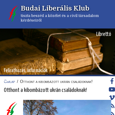
Ugrás
Budai Liberális Klub
a
tartalomra
tiszta beszéd a közélet és a civil társadalom
kérdéseiről
Librettó
Feliratkozás, információk
Címlap
/
Otthont a kibombázott ukrán családoknak!
Morzsa
Otthont a kibombázott ukrán családoknak!