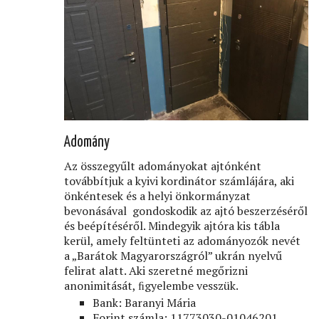
Adomány
Az összegyűlt adományokat ajtónként
továbbítjuk a kyivi kordinátor számlájára, aki
önkéntesek és a helyi önkormányzat
bevonásával gondoskodik az ajtó beszerzéséről
és beépítéséről. Mindegyik ajtóra kis tábla
kerül, amely feltünteti az adományozók nevét
a „Barátok Magyarországról” ukrán nyelvű
felirat alatt. Aki szeretné megőrizni
anonimitását, ﬁgyelembe vesszük.
Bank: Baranyi Mária
Forint számla: 11773030-01046201