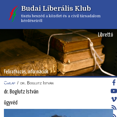
Ugrás
Budai Liberális Klub
a
tartalomra
tiszta beszéd a közélet és a civil társadalom
kérdéseiről
Librettó
Feliratkozás, információk
Címlap
/
dr. Boglutz István
Morzsa
dr. Boglutz István
ügyvéd