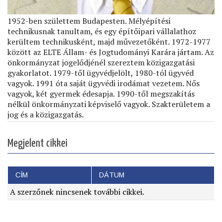
1952-ben születtem Budapesten. Mélyépítési
technikusnak tanultam, és egy építőipari vállalathoz
kerültem technikusként, majd művezetőként. 1972-1977
között az ELTE Állam- és Jogtudományi Karára jártam. Az
önkormányzat jogelődjénél szereztem közigazgatási
gyakorlatot. 1979-től ügyvédjelölt, 1980-tól ügyvéd
vagyok. 1991 óta saját ügyvédi irodámat vezetem. Nős
vagyok, két gyermek édesapja. 1990-től megszakítás
nélkül önkormányzati képviselő vagyok. Szakterületem a
jog és a közigazgatás.
Megjelent cikkei
CÍM
DÁTUM
A szerzőnek nincsenek további cikkei.