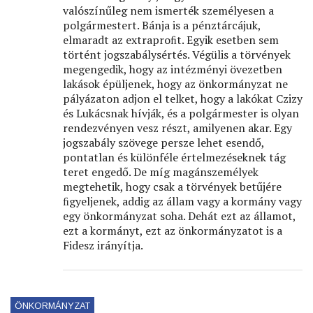
valószínűleg nem ismerték személyesen a
polgármestert. Bánja is a pénztárcájuk,
elmaradt az extraproﬁt. Egyik esetben sem
történt jogszabálysértés. Végülis a törvények
megengedik, hogy az intézményi övezetben
lakások épüljenek, hogy az önkormányzat ne
pályázaton adjon el telket, hogy a lakókat Czizy
és Lukácsnak hívják, és a polgármester is olyan
rendezvényen vesz részt, amilyenen akar. Egy
jogszabály szövege persze lehet esendő,
pontatlan és különféle értelmezéseknek tág
teret engedő. De míg magánszemélyek
megtehetik, hogy csak a törvények betűjére
ﬁgyeljenek, addig az állam vagy a kormány vagy
egy önkormányzat soha. Dehát ezt az államot,
ezt a kormányt, ezt az önkormányzatot is a
Fidesz irányítja.
ÖNKORMÁNYZAT