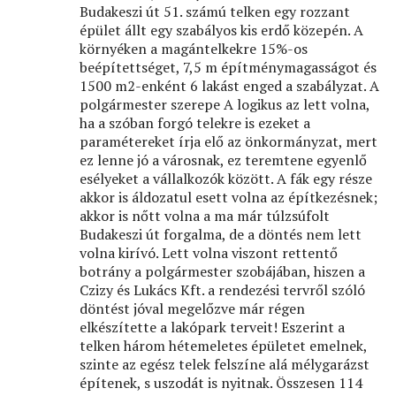
Budakeszi út 51. számú telken egy rozzant
épület állt egy szabályos kis erdő közepén. A
környéken a magántelkekre 15%-os
beépítettséget, 7,5 m építménymagasságot és
1500 m2-enként 6 lakást enged a szabályzat. A
polgármester szerepe A logikus az lett volna,
ha a szóban forgó telekre is ezeket a
paramétereket írja elő az önkormányzat, mert
ez lenne jó a városnak, ez teremtene egyenlő
esélyeket a vállalkozók között. A fák egy része
akkor is áldozatul esett volna az építkezésnek;
akkor is nőtt volna a ma már túlzsúfolt
Budakeszi út forgalma, de a döntés nem lett
volna kirívó. Lett volna viszont rettentő
botrány a polgármester szobájában, hiszen a
Czizy és Lukács Kft. a rendezési tervről szóló
döntést jóval megelőzve már régen
elkészítette a lakópark terveit! Eszerint a
telken három hétemeletes épületet emelnek,
szinte az egész telek felszíne alá mélygarázst
építenek, s uszodát is nyitnak. Összesen 114