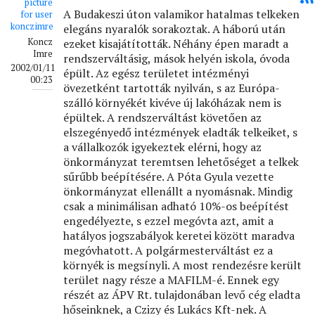
A Budakeszi úton valamikor hatalmas telkeken
elegáns nyaralók sorakoztak. A háború után
Koncz
ezeket kisajátították. Néhány épen maradt a
Imre
rendszerváltásig, mások helyén iskola, óvoda
2002/01/11
épült. Az egész területet intézményi
00:23
övezetként tartották nyilván, s az Európa-
szálló környékét kivéve új lakóházak nem is
épültek. A rendszerváltást követően az
elszegényedő intézmények eladták telkeiket, s
a vállalkozók igyekeztek elérni, hogy az
önkormányzat teremtsen lehetőséget a telkek
sűrűbb beépítésére. A Póta Gyula vezette
önkormányzat ellenállt a nyomásnak. Mindig
csak a minimálisan adható 10%-os beépítést
engedélyezte, s ezzel megóvta azt, amit a
hatályos jogszabályok keretei között maradva
megóvhatott. A polgármesterváltást ez a
környék is megsínyli. A most rendezésre került
terület nagy része a MAFILM-é. Ennek egy
részét az ÁPV Rt. tulajdonában levő cég eladta
hőseinknek, a Czizy és Lukács Kft-nek. A