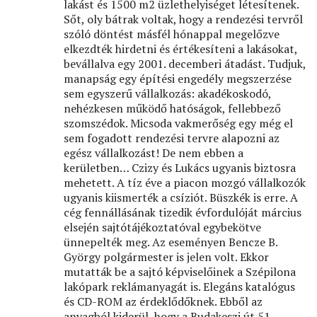
lakást és 1500 m2 üzlethelyiséget létesítenek.
Sőt, oly bátrak voltak, hogy a rendezési tervről
szóló döntést másfél hónappal megelőzve
elkezdték hirdetni és értékesíteni a lakásokat,
bevállalva egy 2001. decemberi átadást. Tudjuk,
manapság egy építési engedély megszerzése
sem egyszerű vállalkozás: akadékoskodó,
nehézkesen működő hatóságok, fellebbező
szomszédok. Micsoda vakmerőség egy még el
sem fogadott rendezési tervre alapozni az
egész vállalkozást! De nem ebben a
kerületben… Czizy és Lukács ugyanis biztosra
mehetett. A tíz éve a piacon mozgó vállalkozók
ugyanis kiismerték a csíziót. Büszkék is erre. A
cég fennállásának tizedik évfordulóját március
elsején sajtótájékoztatóval egybekötve
ünnepelték meg. Az eseményen Bencze B.
György polgármester is jelen volt. Ekkor
mutatták be a sajtó képviselőinek a Szépilona
lakópark reklámanyagát is. Elegáns katalógus
és CD-ROM az érdeklődőknek. Ebből az
anyagból kiderül, hogy a Budakeszi út 51.