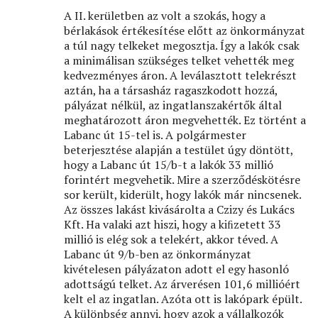
A II. kerületben az volt a szokás, hogy a
bérlakások értékesítése előtt az önkormányzat
a túl nagy telkeket megosztja. Így a lakók csak
a minimálisan szükséges telket vehették meg
kedvezményes áron. A leválasztott telekrészt
aztán, ha a társasház ragaszkodott hozzá,
pályázat nélkül, az ingatlanszakértők által
meghatározott áron megvehették. Ez történt a
Labanc út 15-tel is. A polgármester
beterjesztése alapján a testület úgy döntött,
hogy a Labanc út 15/b-t a lakók 33 millió
forintért megvehetik. Mire a szerződéskötésre
sor került, kiderült, hogy lakók már nincsenek.
Az összes lakást kivásárolta a Czizy és Lukács
Kft. Ha valaki azt hiszi, hogy a kiﬁzetett 33
millió is elég sok a telekért, akkor téved. A
Labanc út 9/b-ben az önkormányzat
kivételesen pályázaton adott el egy hasonló
adottságú telket. Az árverésen 101,6 millióért
kelt el az ingatlan. Azóta ott is lakópark épült.
A különbség annyi, hogy azok a vállalkozók