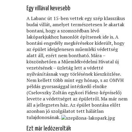
Egy villával kevesebb
A Labanc út 15-ben vettek egy szép klasszikus
budai villát, amelyet természetesen le akartak
bontani, hogy a szomszédban lévő
lakóparkjukhoz hasonlót építsenek ide is. A
bontási engedély megkérésekor kiderült, hogy
az épület ideiglenesen műemléki védettség
alatt áll, ezért nem bontható. Mára –
köszönhetően a Műemlékvédelmi Hivatal új
vezetésének – üzletág lett a védetté
nyilvánításnak vagy törlésének kieszközlése.
Nem kellett több mint egy hónap, s az OMVH
példás gyorsasággal intézkedő elnöke
(Cselovszky Zoltán egykori Fidesz-képviselő)
levette a védettséget az épületről. Ma már nem
áll a jellegzetes ház. Az épület bontása előtt
azonban jó szolgálatot tett hálátlan
tulajdonosának.
Ezt már ledózerolták