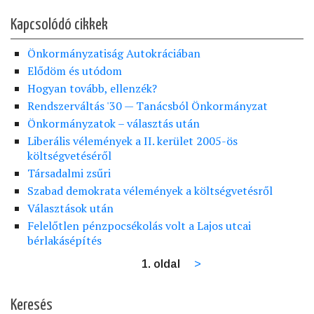
Kapcsolódó cikkek
Önkormányzatiság Autokráciában
Elődöm és utódom
Hogyan tovább, ellenzék?
Rendszerváltás '30 — Tanácsból Önkormányzat
Önkormányzatok – választás után
Liberális vélemények a II. kerület 2005-ös
költségvetéséről
Társadalmi zsűri
Szabad demokrata vélemények a költségvetésről
Választások után
Felelőtlen pénzpocsékolás volt a Lajos utcai
bérlakásépítés
1. oldal
Következő
>
Oldalszámozás
oldal
Keresés