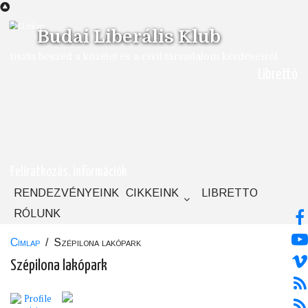
Ugrás
a
Budai Liberális Klub
tartalomra
tiszta beszéd a közélet és a civil társadalom kérdéseiről
Librettó
Feliratkozás, információk
RENDEZVÉNYEINK
CIKKEINK
LIBRETTO
RÓLUNK
Címlap
/
Szépilona lakópark
Morzsa
Szépilona lakópark