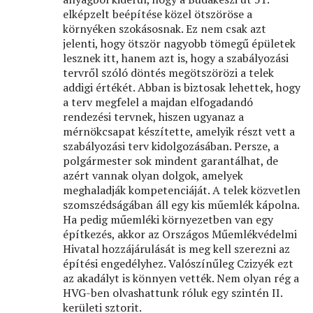
elképzelt beépítése közel ötszöröse a
környéken szokásosnak. Ez nem csak azt
jelenti, hogy ötször nagyobb tömegű épületek
lesznek itt, hanem azt is, hogy a szabályozási
tervről szóló döntés megötszörözi a telek
addigi értékét. Abban is biztosak lehettek, hogy
a terv megfelel a majdan elfogadandó
rendezési tervnek, hiszen ugyanaz a
mérnökcsapat készítette, amelyik részt vett a
szabályozási terv kidolgozásában. Persze, a
polgármester sok mindent garantálhat, de
azért vannak olyan dolgok, amelyek
meghaladják kompetenciáját. A telek közvetlen
szomszédságában áll egy kis műemlék kápolna.
Ha pedig műemléki környezetben van egy
építkezés, akkor az Országos Műemlékvédelmi
Hivatal hozzájárulását is meg kell szerezni az
építési engedélyhez. Valószínűleg Czizyék ezt
az akadályt is könnyen vették. Nem olyan rég a
HVG-ben olvashattunk róluk egy szintén II.
kerületi sztorit.