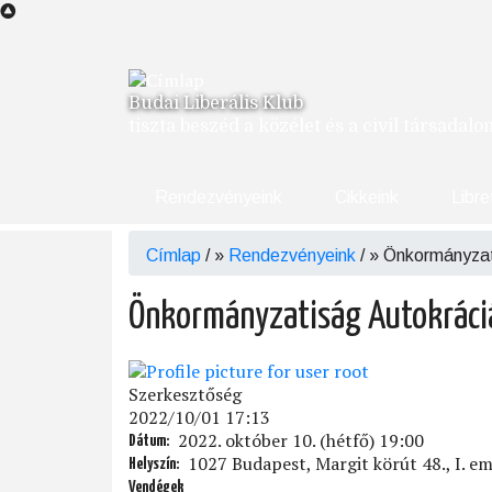
Ugrás
a
tartalomra
Budai Liberális Klub
tiszta beszéd a közélet és a civil társadal
Rendezvényeink
Cikkeink
Libre
Címlap
/
Rendezvényeink
/
Önkormányzat
Morzsa
Önkormányzatiság Autokráci
Szerkesztőség
2022/10/01 17:13
2022. október 10. (hétfő) 19:00
Dátum
1027 Budapest, Margit körút 48., I. em
Helyszín
Vendégek