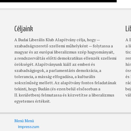
Céljaink
Li
A Budai Liberális Klub Alapítvány célja, hogy —
A B
szabadságszerető szellemi műhelyként — folytassa a
a l
magyar és az európai liberalizmus szép hagyományait,
ti
a rendszerváltás előtti demokratikus ellenzék szellemi
re
örökségét. Alapítványunk kiáll az emberi és
hí
szabadságjogok, a parlamentáris demokrácia, a
ös
tolerancia, a másság elfogadása, a kulturális
és
sokszínűség mellett. Az alapítvány fontos feladatának
rá
tekinti, hogy Budán (és ezen belül elsősorban a
bej
II. kerületben) felmutassa és közvetítse a liberalizmus
vá
egyetemes értékeit.
Menü
Menü
Footer
Impresszum