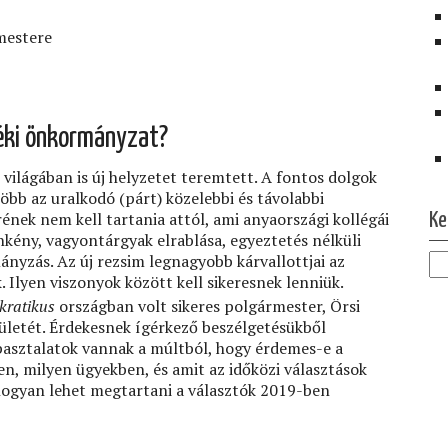
mestere
zéki önkormányzat?
ilágában is új helyzetet teremtett. A fontos dolgok
több az uralkodó (párt) közelebbi és távolabbi
Ol
ek nem kell tartania attól, ami anyaországi kollégái
Ke
ény, vagyontárgyak elrablása, egyeztetés nélküli
nyzás. Az új rezsim legnagyobb kárvallottjai az
 Ilyen viszonyok között kell sikeresnek lenniük.
kratikus
országban volt sikeres polgármester, Örsi
ületét. Érdekesnek ígérkező beszélgetésükből
asztalatok vannak a múltból, hogy érdemes-e a
en, milyen ügyekben, és amit az időközi választások
hogyan lehet megtartani a választók 2019-ben