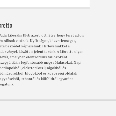
bretto
udai Liberális Klub azért jött létre, hogy teret adjon
iberálisok vitáinak. Nyíltságot, közvetlenséget,
szta beszédet képviselünk. Hírlevelünkkel a
ndezvények között is jelentkezünk. A Libretto olyan
rlevél, amelyben elektronikus tallózóként
szegyűjtjük a legfontosabb megszólalásokat. Napi-,
 hetilapokból, elektronikus újságokból és
dióműsorokból, blogokból és közösségi oldalak
egyzéseiből, itthonról és külföldről egyaránt
logatunk.