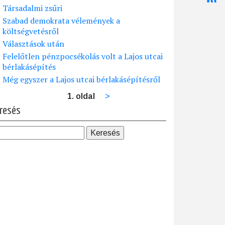
Társadalmi zsűri
Szabad demokrata vélemények a
költségvetésről
Választások után
Felelőtlen pénzpocsékolás volt a Lajos utcai
bérlakásépítés
Még egyszer a Lajos utcai bérlakásépítésről
1. oldal
Következő
>
dalszámozás
oldal
resés