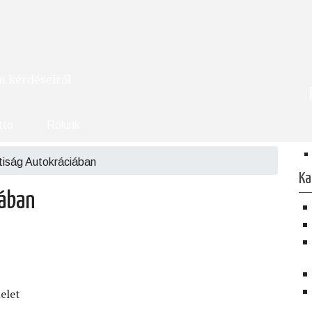
om kérdéseiről
tto
Rólunk
iság Autokráciában
Ka
ában
elet