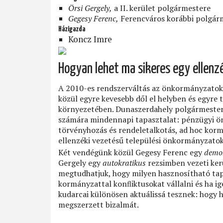
Örsi Gergely,
a II. kerület polgármestere
Gegesy Ferenc,
Ferencváros korábbi polgár
Házigazda
Koncz Imre
Hogyan lehet ma sikeres egy ellen
A 2010-es rendszerváltás az önkormányzatok v
közül egyre kevesebb dől el helyben és egyre 
környezetében. Dunaszerdahely polgármesterén
számára mindennapi tapasztalat: pénzügyi önk
törvényhozás és rendeletalkotás, ad hoc kormá
ellenzéki vezetésű települési önkormányzatok.
Két vendégünk közül Gegesy Ferenc egy
demo
Gergely egy
autokratikus
rezsimben vezeti ker
megtudhatjuk, hogy milyen hasznosítható tap
kormányzattal konﬂiktusokat vállalni és ha ig
kudarcai különösen aktuálissá tesznek: hogy 
megszerzett bizalmát.