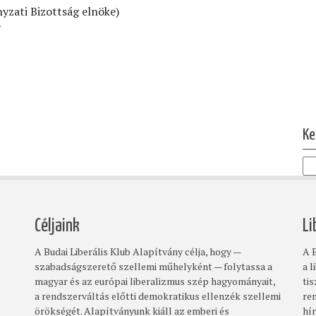
yzati Bizottság elnöke)
e
Ol
Ke
Céljaink
Li
A Budai Liberális Klub Alapítvány célja, hogy —
A B
szabadságszerető szellemi műhelyként — folytassa a
a l
magyar és az európai liberalizmus szép hagyományait,
ti
a rendszerváltás előtti demokratikus ellenzék szellemi
re
örökségét. Alapítványunk kiáll az emberi és
hí