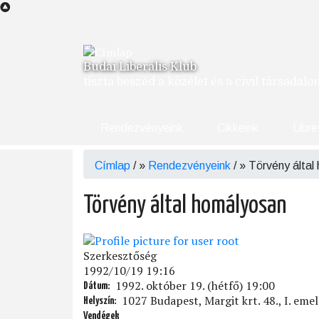
Ugrás
a
tartalomra
Budai Liberális Klub
tiszta beszéd a közélet és a civil társadal
Rendezvényeink
Cikkeink
Libre
Címlap
/
Rendezvényeink
/
Törvény által
Morzsa
Törvény által homályosan
Szerkesztőség
1992/10/19 19:16
1992. október 19. (hétfő) 19:00
Dátum
1027 Budapest, Margit krt. 48., I. emel
Helyszín
Vendégek