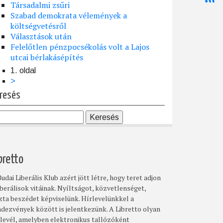
Társadalmi zsűri
Szabad demokrata vélemények a
költségvetésről
Választások után
Felelőtlen pénzpocsékolás volt a Lajos
utcai bérlakásépítés
1. oldal
dalszámozás
Következő
>
oldal
resés
bretto
udai Liberális Klub azért jött létre, hogy teret adjon
iberálisok vitáinak. Nyíltságot, közvetlenséget,
szta beszédet képviselünk. Hírlevelünkkel a
ndezvények között is jelentkezünk. A Libretto olyan
rlevél, amelyben elektronikus tallózóként