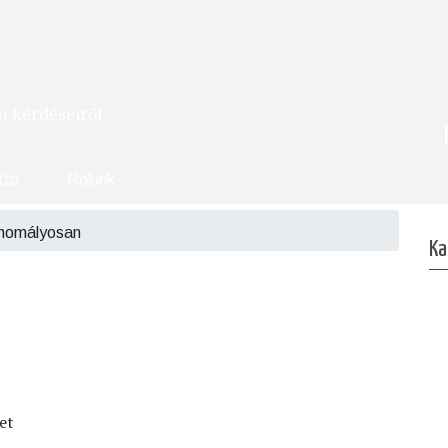
om kérdéseiről
tto
Rólunk
 homályosan
Ka
et