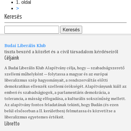
1. oldal
Oldalszámozás
Következő
>
oldal
Keresés
Budai Liberális Klub
tiszta beszéd a közélet és a civil társadalom kérdéseiről
Céljaink
A Budai Liberális Klub Alapítvány célja, hogy — szabadságszerető
szellemi műhelyként — folytassa a magyar és az európai
liberalizmus szép hagyományait, a rendszerváltás előtti
demokratikus ellenzék szellemi örökségét. Alapítványunk kiáll az
emberi és szabadságjogok, a parlamentáris demokrácia, a
tolerancia, a másság elfogadása, a kulturális sokszínűség mellett.
Az alapítvány fontos feladatának tekinti, hogy Budán (és ezen
belül elsősorban a II. kerületben) felmutassa és közvetítse a
liberalizmus egyetemes értékeit.
Libretto