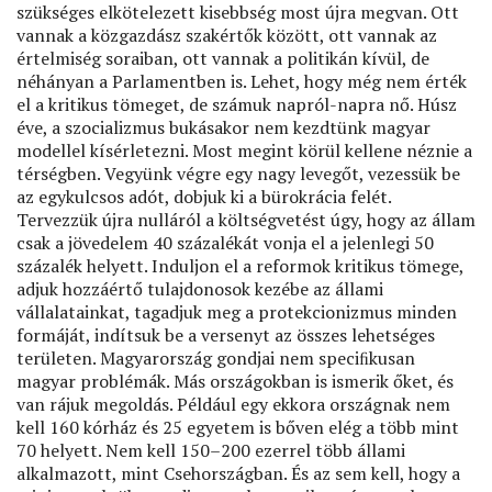
szükséges elkötelezett kisebbség most újra megvan. Ott
vannak a közgazdász szakértők között, ott vannak az
értelmiség soraiban, ott vannak a politikán kívül, de
néhányan a Parlamentben is. Lehet, hogy még nem érték
el a kritikus tömeget, de számuk napról-napra nő. Húsz
éve, a szocializmus bukásakor nem kezdtünk magyar
modellel kísérletezni. Most megint körül kellene néznie a
térségben. Vegyünk végre egy nagy levegőt, vezessük be
az egykulcsos adót, dobjuk ki a bürokrácia felét.
Tervezzük újra nulláról a költségvetést úgy, hogy az állam
csak a jövedelem 40 százalékát vonja el a jelenlegi 50
százalék helyett. Induljon el a reformok kritikus tömege,
adjuk hozzáértő tulajdonosok kezébe az állami
vállalatainkat, tagadjuk meg a protekcionizmus minden
formáját, indítsuk be a versenyt az összes lehetséges
területen. Magyarország gondjai nem speciﬁkusan
magyar problémák. Más országokban is ismerik őket, és
van rájuk megoldás. Például egy ekkora országnak nem
kell 160 kórház és 25 egyetem is bőven elég a több mint
70 helyett. Nem kell 150–200 ezerrel több állami
alkalmazott, mint Csehországban. És az sem kell, hogy a