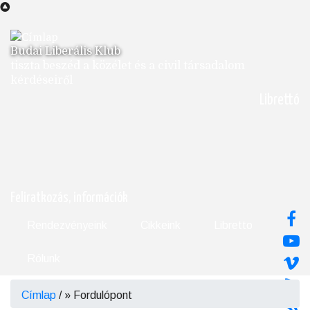
Ugrás
a
tartalomra
Budai Liberális Klub
tiszta beszéd a közélet és a civil társadalom
kérdéseiről
Librettó
Feliratkozás, információk
Rendezvényeink
Cikkeink
Libretto
Rólunk
Címlap
/
Fordulópont
Morzsa