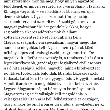
miniszterelnök mondja meg, hogy milyen ágazatok
fejlődjenek és milyen eredetű árut vásároljunk. Ha már az
EU tagjai vagyunk — viselkedjünk is liberális európai
demokráciaként. Ugye abszurdnak tűnne, ha újra
akarnánk tervezni az Audi és a Suzuki gépkocsikat a
magyar gyárakban? Miért gondoljuk akkor, hogy a
régiónkban sikeres adóreformok és állami
költségcsökkentés helyett nekünk más kell?
Magyarországnak nem speciálisan magyar megoldás,
hanem jó megoldás kell! A parlamenti pártok közül
néhány képes volt válságkezelő programot írni. De
megalakult a Reformszövetség is, a rendszerváltás óta a
legtekintélyesebb, gazdasággal foglalkozó civil csoport.
Az ő hitelességük sokkal nagyobb, mint a hitelvesztett
politikáé. Jobboldali, baloldali, liberális közgazdászok,
tudósok, kutatók írták le a gyógymódot. Higgyünk nekik!
A politikának ezt a megoldási javaslatot kell követnie.
Legyen Magyarországon bármilyen kormány, annak
Magyarország saját válságát kell megoldania. A
válságkezelés után arra kell felkészítenie az országot,
hogy amikor levonul a baj és újraindul a növekedés, ne az
utolsók legyünk a sorban. Mert most az Unióban az