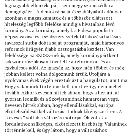
legnagyobb ellenzéki párt sem megy szomszédba a
demagógiáért. A demokrácia játékszabályaiból adódóan
azonban a magas kamatok és a többször eljátszott
hitelesség legfőbb felelőse mindig a hivatalban lévő
kormány. Az a kormány, amelyik a Fidesz populista
népszavazása és a szakszervezetek tiltakozása hatására
tavasszal sutba dobta saját programját, majd bársonyos
reformok ürügyén újabb osztogatásba kezdett. Van
felelőssége az SZDSZ-nek is, amely kormánypártként
sokszor erőszakosan követelte a reformokat és az
egykulcsos adót. Az igazság az, hogy még többet és még
jobban kellett volna dolgoznunk értük. Utoljára a
nyolcvanas évek végén éreztük azt a hangulatot, amit ma.
Hogy valaminek történnie kell, mert ez így nem mehet
tovább. Akkor kevesen hittek abban, hogy a berlini fal
gyorsan leomlik és a Szovjetuniónak hamarosan vége.
Kevesen hittek abban, hogy ellenállásukkal, európai
elköteleződésükkel változást tudnak kikényszeríteni. A
„kevesek” voltak a változás motorjai. Ők voltak a
fordulathoz szükséges, elkötelezett kisebbség. Valaminek
történnie kell, és úgy látom, hogy a változáshoz