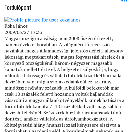
Fordulópont
Kóka János
2009/03/27 17:33
Magyarországra a válság nem 2008 őszén érkezett,
hanem évekkel korábban. A világméretű recesszió
hazánkat magas államadósság, jelentős deﬁcit, alacsony
lakossági megtakarítások, magas fogyasztási hitelek és a
környező országokénál három-négyszer magasabb
kamatok mellett érte el. A helyzetet súlyosbítja, hogy
nálunk a lakossági és vállalati hitelek közel kétharmada
devizában van, míg a szomszédainknál ez az arány
mindössze néhány százalék. A külföldi befektetők már
csak 10 százalék feletti hozamon voltak hajlandóak
vásárolni a magyar államkötvényekből. Ennek hatására a
forinthitelek kamata 7–10 százalékkal volt magasabb a
devizahitelekénél. Százezrek hoztak racionálisnak tűnő
döntést, amikor vállalták az árfolyamkockázatot. A
költségvetési hiány ﬁnanszírozási kényszere elszívta a
forrásokat a gazdaság elől. A körülmények nehezek, és a