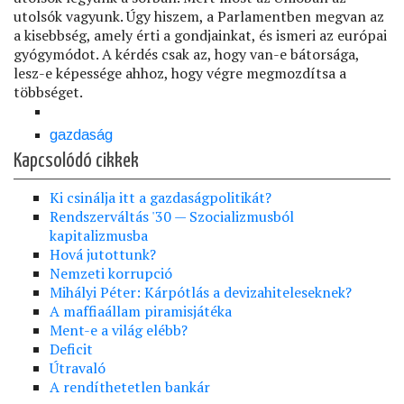
utolsók vagyunk. Úgy hiszem, a Parlamentben megvan az
a kisebbség, amely érti a gondjainkat, és ismeri az európai
gyógymódot. A kérdés csak az, hogy van-e bátorsága,
lesz-e képessége ahhoz, hogy végre megmozdítsa a
többséget.
gazdaság
Kapcsolódó cikkek
Ki csinálja itt a gazdaságpolitikát?
Rendszerváltás '30 — Szocializmusból
kapitalizmusba
Hová jutottunk?
Nemzeti korrupció
Mihályi Péter: Kárpótlás a devizahiteleseknek?
A maffiaállam piramisjátéka
Ment-e a világ elébb?
Deficit
Útravaló
A rendíthetetlen bankár