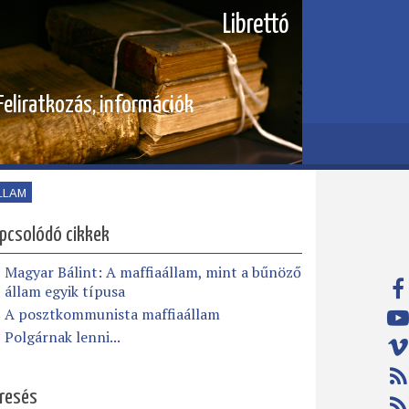
Librettó
Feliratkozás, információk
LLAM
pcsolódó cikkek
Magyar Bálint: A maffiaállam, mint a bűnöző
állam egyik típusa
A posztkommunista maffiaállam
Polgárnak lenni...
resés