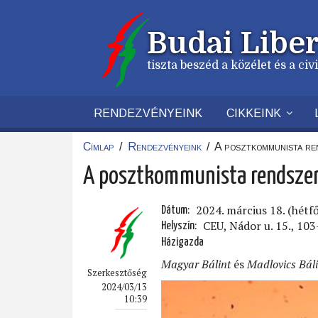
Ugrás
a
Budai Liber
tartalomra
tiszta beszéd a közélet és a ci
RENDEZVÉNYEINK
CIKKEINK
Címlap
/
Rendezvényeink
/
A posztkommunista ren
Morzsa
A posztkommunista rendszere
2024. március 18. (hétf
Dátum
CEU, Nádor u. 15., 10
Helyszín
Házigazda
Magyar Bálint
és
Madlovics Báli
Szerkesztőség
2024/03/13
10:39