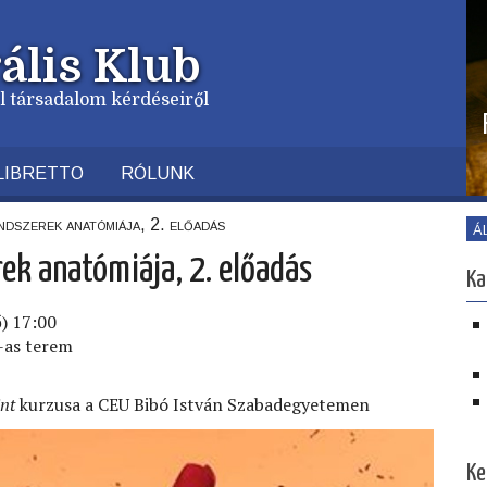
ális Klub
vil társadalom kérdéseiről
LIBRETTO
RÓLUNK
dszerek anatómiája, 2. előadás
Á
k anatómiája, 2. előadás
Ka
ő) 17:00
3-as terem
nt
kurzusa a CEU Bibó István Szabadegyetemen
Ke