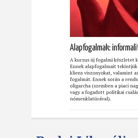
Alapfogalmak: informal
A kurzus új fogalmi készletet
Ennek alapfogalmait tekintjük 
kliens viszonyokat, valamint 
fogalmát. Ennek során a rendsz
oligarcha (szemben a piaci nag
vagy a fogadott politikai csal
nómenklatúrával).