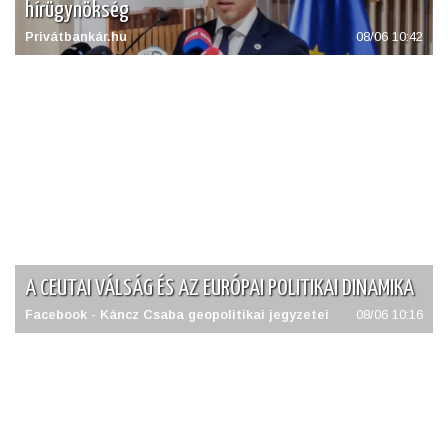
hírügynökség
Privátbankár.hu
08/06 10:42
A CEUTAI VÁLSÁG ÉS AZ EURÓPAI POLITIKAI DINAMIKA
Facebook - Káncz Csaba geopolitikai jegyzetei
08/06 10:16