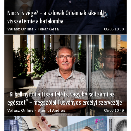
Nincs is vége? – a szlovák Orbánnak sikerült
visszatérnie a hatalomba
Válasz Online - Tokár Géza
08/06 10:50
„Ki kell nyitni a Tisza felé is, vagy be kell zárni az
egészet” – megszólal Tusványos erdélyi szervezője
Válasz Online - Stumpf András
08/06 10:49