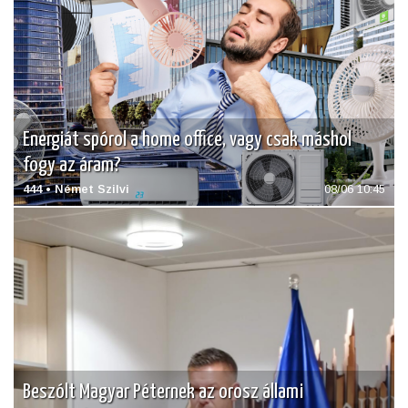
Energiát spórol a home office, vagy csak máshol
fogy az áram?
444 • Német Szilvi
08/06 10:45
Beszólt Magyar Péternek az orosz állami