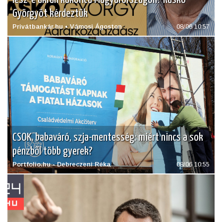
Györgyöt kérdeztük
Privátbankár.hu • Vámosi Ágoston
08/06 10:57
CSOK, babaváró, szja-mentesség: miért nincs a sok
pénzből több gyerek?
Portfolio.hu - Debreczeni Réka
08/06 10:55