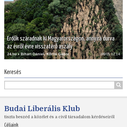
Erdők száradnak ki Magyarországon, annyira durva
az évről évre visszatérő aszály
24.hu • Bihari Dániel, Kőrös Gábor
08/05 12:14
Keresés
Budai Liberális Klub
tiszta beszéd a közélet és a civil társadalom kérdéseiről
Céljaink