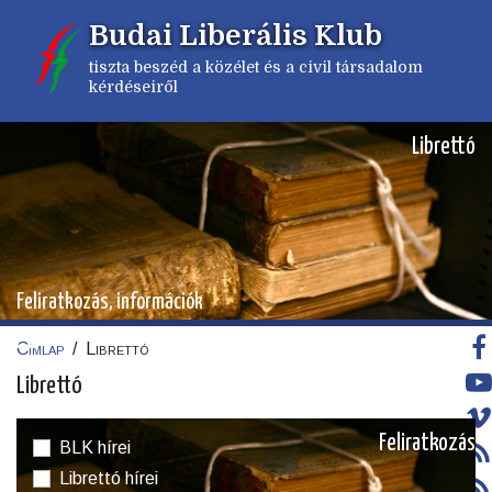
Ugrás
Budai Liberális Klub
a
tartalomra
tiszta beszéd a közélet és a civil társadalom
kérdéseiről
Librettó
Feliratkozás, információk
Címlap
/
Librettó
Morzsa
Librettó
Feliratkozás
BLK hírei
Librettó hírei