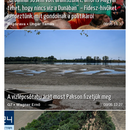
„Orbánnál sosem volt áramszünet, arról is Magyar
tehet, hogy nincs víz a Dunában” – Fidesz-hívőket
kérdeztünk, mit gondolnak a politikáról
Népszava • Ungár Tamás
08/05 16:30
A vízlépcsőtabu árát most Pakson fizetjük meg
G7 • Wagner Ernő
08/05 12:27