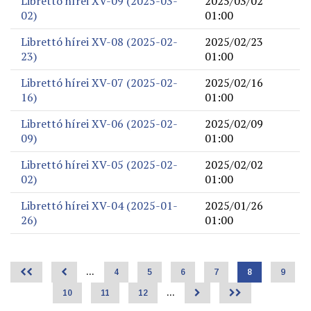
Librettó hírei XV-09 (2025-03-
2025/03/02
02)
01:00
Librettó hírei XV-08 (2025-02-
2025/02/23
23)
01:00
Librettó hírei XV-07 (2025-02-
2025/02/16
16)
01:00
Librettó hírei XV-06 (2025-02-
2025/02/09
09)
01:00
Librettó hírei XV-05 (2025-02-
2025/02/02
02)
01:00
Librettó hírei XV-04 (2025-01-
2025/01/26
26)
01:00
<<
<
…
Page
4
Page
5
Page
6
Page
7
Jelenlegi
8
Page
9
Oldalszámozás
oldal
Page
10
Page
11
Page
12
…
>
>>