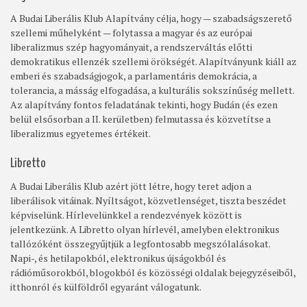
A Budai Liberális Klub Alapítvány célja, hogy — szabadságszerető
szellemi műhelyként — folytassa a magyar és az európai
liberalizmus szép hagyományait, a rendszerváltás előtti
demokratikus ellenzék szellemi örökségét. Alapítványunk kiáll az
emberi és szabadságjogok, a parlamentáris demokrácia, a
tolerancia, a másság elfogadása, a kulturális sokszínűség mellett.
Az alapítvány fontos feladatának tekinti, hogy Budán (és ezen
belül elsősorban a II. kerületben) felmutassa és közvetítse a
liberalizmus egyetemes értékeit.
Libretto
A Budai Liberális Klub azért jött létre, hogy teret adjon a
liberálisok vitáinak. Nyíltságot, közvetlenséget, tiszta beszédet
képviselünk. Hírlevelünkkel a rendezvények között is
jelentkezünk. A Libretto olyan hírlevél, amelyben elektronikus
tallózóként összegyűjtjük a legfontosabb megszólalásokat.
Napi-, és hetilapokból, elektronikus újságokból és
rádióműsorokból, blogokból és közösségi oldalak bejegyzéseiből,
itthonról és külföldről egyaránt válogatunk.