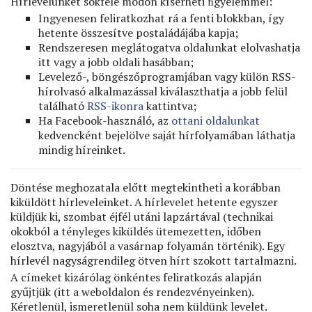
Hírlevelünket sokféle módon kísérheti ﬁgyelemmel:
Ingyenesen feliratkozhat rá a fenti blokkban, így
hetente összesítve postaládájába kapja;
Rendszeresen meglátogatva oldalunkat elolvashatja
itt vagy a jobb oldali hasábban;
Levelező-, böngészőprogramjában vagy külön RSS-
hírolvasó alkalmazással kiválaszthatja a jobb felül
található
RSS-ikonra
kattintva;
Ha Facebook-használó, az
ottani oldalunkat
kedvencként bejelölve saját hírfolyamában láthatja
mindig híreinket.
Döntése meghozatala előtt megtekintheti a korábban
kiküldött hírleveleinket. A hírlevelet hetente egyszer
küldjük ki, szombat éjfél utáni lapzártával (technikai
okokból a tényleges kiküldés ütemezetten, időben
elosztva, nagyjából a vasárnap folyamán történik). Egy
hírlevél nagyságrendileg ötven hírt szokott tartalmazni.
A címeket kizárólag önkéntes feliratkozás alapján
gyűjtjük (itt a weboldalon és rendezvényeinken).
Kéretlenül, ismeretlenül soha nem küldünk levelet.