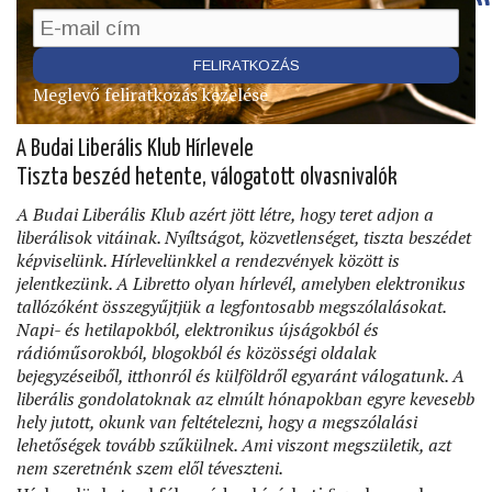
Meglevő feliratkozás kezelése
A Budai Liberális Klub Hírlevele
Tiszta beszéd hetente, válogatott olvasnivalók
A Budai Liberális Klub azért jött létre, hogy teret adjon a
liberálisok vitáinak. Nyíltságot, közvetlenséget, tiszta beszédet
képviselünk. Hírlevelünkkel a rendezvények között is
jelentkezünk. A Libretto olyan hírlevél, amelyben elektronikus
tallózóként összegyűjtjük a legfontosabb megszólalásokat.
Napi- és hetilapokból, elektronikus újságokból és
rádióműsorokból, blogokból és közösségi oldalak
bejegyzéseiből, itthonról és külföldről egyaránt válogatunk. A
liberális gondolatoknak az elmúlt hónapokban egyre kevesebb
hely jutott, okunk van feltételezni, hogy a megszólalási
lehetőségek tovább szűkülnek. Ami viszont megszületik, azt
nem szeretnénk szem elől téveszteni.