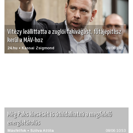
Vitézy leállíttatta a zuglói fakivágást, főtájépítész
kerül a MÁV-hoz
24.hu • Kassai Zsigmond
08/06 10:53
Még Paks kiesését is áthidalhatná a megfelelő
energiatárolás
Másfélfok • Szilva Attila
08/06 10:53