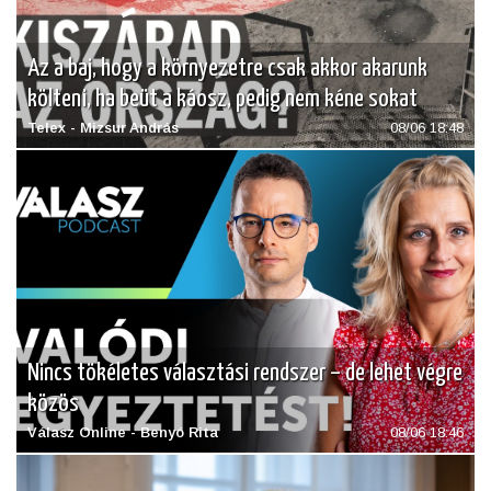
Az a baj, hogy a környezetre csak akkor akarunk
költeni, ha beüt a káosz, pedig nem kéne sokat
Telex - Mizsur András
08/06 18:48
Nincs tökéletes választási rendszer – de lehet végre
közös
Válasz Online - Benyó Rita
08/06 18:46