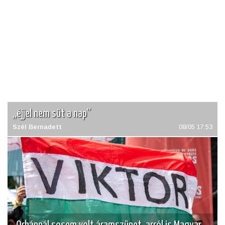
„éjjel nem süt a nap”
Szél Bernadett
08/05 17:53