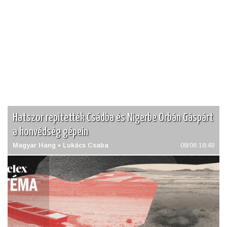
Adatvédelmi szabályzat
Hatszor repítették Csádba és Nigerbe Orbán Gáspárt
a honvédség gépein
Magyar Hang • Lukács Csaba
08/06 18:49