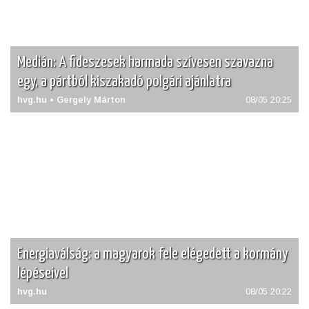
Medián: A fideszesek harmada szívesen szavazna
egy, a pártból kiszakadó polgári ajánlatra
hvg.hu • Gergely Márton
08/05 20:25
Energiaválság: a magyarok fele elégedett a kormány
lépéseivel
hvg.hu
08/05 20:22